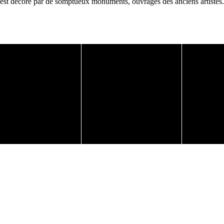
t décoré par de somptueux monuments, ouvrages des anciens artistes. La 