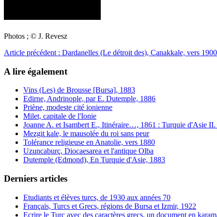
Photos ; © J. Revesz
Article précédent : Dardanelles (Le détroit des), Çanakkale, vers 190
A lire également
Vins (Les) de Brousse [Bursa], 1883
Edirne, Andrinople, par E. Dutemple, 1886
Priène, modeste cité ionienne
Milet, capitale de l'Ionie
Joanne A. et Isambert E., Itinéraire…, 1861 : Turquie d'Asie II
Mezgit kale, le mausolée du roi sans peur
Tolérance religieuse en Anatolie, vers 1880
Uzuncaburç, Diocaesarea et l'antique Olba
Dutemple (Edmond), En Turquie d'Asie, 1883
Derniers articles
Etudiants et élèves turcs, de 1930 aux années 70
Français, Turcs et Grecs, régions de Bursa et Izmir, 1922
Ecrire le Turc avec des caractères grecs, un document en karam