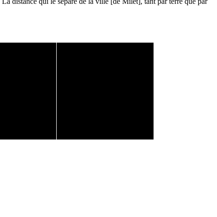
distance qui le sépare de la ville [de Milet], tant par terre que par