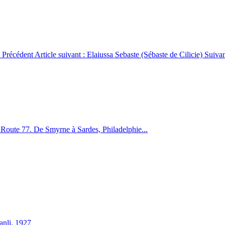
0
Précédent
Article suivant : Elaiussa Sebaste (Sébaste de Cilicie)
Suiva
. Route 77. De Smyrne à Sardes, Philadelphie...
anli, 1927