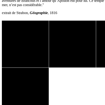
aventures de Branchus et l’amour qu’Apollon eut pour lui. Ce temple es
mer, n’est pas considérable."
extrait de Strabon,
Géographie
, 1816