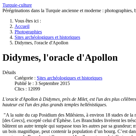
Turquie-culture
Pérégrinations dans la Turquie ancienne et moderne : photographies, bi
Vous êtes ici :
Accueil
Photographies
Sites archéologiques et historiques
Didymes, l'oracle d'Apollon
Didymes, l'oracle d'Apollon
Détails
Catégorie :
Sites archéologiques et historiques
Publié le : 3 Septembre 2015
Clics : 12099
L'oracle d'Apollon à Didymes, près de Milet, est l'un des plus célèbre
hauteur est l'un des plus grands temples hellénistiques.
"A la suite du cap Posidium des Milésiens, à environ 18 stades de la m
[des Grecs], excepté celui d’Éphèse. Les Branchides livrèrent les trésors
bâtirent un autre temple qui surpasse tous les autres par sa grandeur; 
un bois magnifique, peut contenir la population d’un bourg. C’est dans d