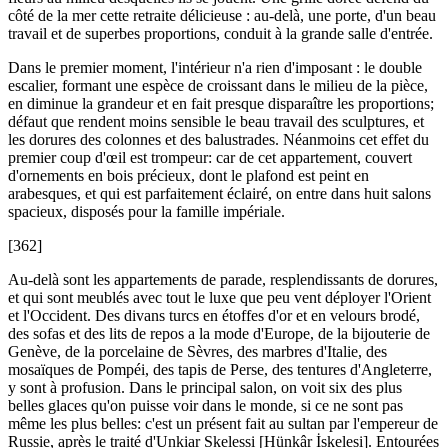
côté de la mer cette retraite délicieuse : au-delà, une porte, d'un beau
travail et de superbes proportions, conduit à la grande salle d'entrée.
Dans le premier moment, l'intérieur n'a rien d'imposant : le double
escalier, formant une espèce de croissant dans le milieu de la pièce,
en diminue la grandeur et en fait presque disparaître les proportions;
défaut que rendent moins sensible le beau travail des sculptures, et
les dorures des colonnes et des balustrades. Néanmoins cet effet du
premier coup d'œil est trompeur: car de cet appartement, couvert
d'ornements en bois précieux, dont le plafond est peint en
arabesques, et qui est parfaitement éclairé, on entre dans huit salons
spacieux, disposés pour la famille impériale.
[362]
Au-delà sont les appartements de parade, resplendissants de dorures,
et qui sont meublés avec tout le luxe que peu vent déployer l'Orient
et l'Occident. Des divans turcs en étoffes d'or et en velours brodé,
des sofas et des lits de repos a la mode d'Europe, de la bijouterie de
Genève, de la porcelaine de Sèvres, des marbres d'Italie, des
mosaïques de Pompéi, des tapis de Perse, des tentures d'Angleterre,
y sont à profusion. Dans le principal salon, on voit six des plus
belles glaces qu'on puisse voir dans le monde, si ce ne sont pas
même les plus belles: c'est un présent fait au sultan par l'empereur de
Russie, après le traité d'Unkiar Skelessi [Hünkâr İskelesi]. Entourées