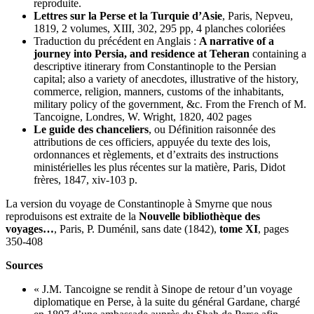
reproduite.
Lettres sur la Perse et la Turquie d’Asie
, Paris, Nepveu,
1819, 2 volumes,
XIII, 302, 295 pp, 4 planches coloriées
Traduction du précédent en Anglais :
A narrative of a
journey into Persia, and residence at Teheran
containing a
descriptive itinerary from Constantinople to the Persian
capital; also a variety of anecdotes, illustrative of the history,
commerce, religion, manners, customs of the inhabitants,
military policy of the government, &c. From the French of M.
Tancoigne, Londres, W. Wright, 1820, 402 pages
Le guide des chanceliers
, ou Définition raisonnée des
attributions de ces officiers, appuyée du texte des lois,
ordonnances et règlements, et d’extraits des instructions
ministérielles les plus récentes sur la matière, Paris, Didot
frères, 1847, xiv-103 p.
La version du voyage de Constantinople à Smyrne que nous
reproduisons est extraite de la
Nouvelle bibliothèque des
voyages…
, Paris, P. Duménil, sans date (1842),
tome XI
, pages
350-408
Sources
« J.M. Tancoigne se rendit à Sinope de retour d’un voyage
diplomatique en Perse, à la suite du général Gardane, chargé