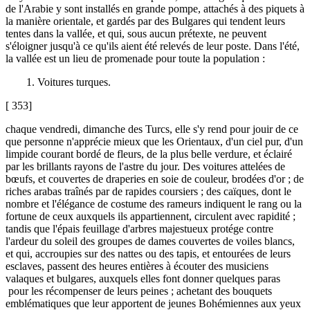
de l'Arabie y sont installés en grande pompe, attachés à des piquets à
la manière orientale, et gardés par des Bulgares qui tendent leurs
tentes dans la vallée, et qui, sous aucun prétexte, ne peuvent
s'éloigner jusqu'à ce qu'ils aient été relevés de leur poste. Dans l'été,
la vallée est un lieu de promenade pour toute la population :
1. Voitures turques.
[ 353]
chaque vendredi, dimanche des Turcs, elle s'y rend pour jouir de ce
que personne n'apprécie mieux que les Orientaux, d'un ciel pur, d'un
limpide courant bordé de fleurs, de la plus belle verdure, et éclairé
par les brillants rayons de l'astre du jour. Des voitures attelées de
bœufs, et couvertes de draperies en soie de couleur, brodées d'or ; de
riches arabas traînés par de rapides coursiers ; des caïques, dont le
nombre et l'élégance de costume des rameurs indiquent le rang ou la
fortune de ceux auxquels ils appartiennent, circulent avec rapidité ;
tandis que l'épais feuillage d'arbres majestueux protége contre
l'ardeur du soleil des groupes de dames couvertes de voiles blancs,
et qui, accroupies sur des nattes ou des tapis, et entourées de leurs
esclaves, passent des heures entières à écouter des musiciens
valaques et bulgares, auxquels elles font donner quelques paras
pour les récompenser de leurs peines ; achetant des bouquets
emblématiques que leur apportent de jeunes Bohémiennes aux yeux