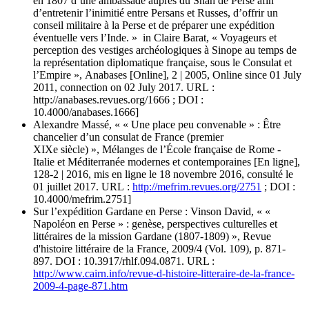
en 1807 d’une ambassade auprès du Shah de Perse afin
d’entretenir l’inimitié entre Persans et Russes, d’offrir un
conseil militaire à la Perse et de préparer une expédition
éventuelle vers l’Inde. » in Claire Barat, « Voyageurs et
perception des vestiges archéologiques à Sinope au temps de
la représentation diplomatique française, sous le Consulat et
l’Empire », Anabases [Online], 2 | 2005, Online since 01 July
2011, connection on 02 July 2017. URL :
http://anabases.revues.org/1666 ; DOI :
10.4000/anabases.1666]
Alexandre Massé, « « Une place peu convenable » : Être
chancelier d’un consulat de France (premier
XIXe siècle) », Mélanges de l’École française de Rome -
Italie et Méditerranée modernes et contemporaines [En ligne],
128-2 | 2016, mis en ligne le 18 novembre 2016, consulté le
01 juillet 2017. URL :
http://mefrim.revues.org/2751
; DOI :
10.4000/mefrim.2751]
Sur l’expédition Gardane en Perse : Vinson David, « «
Napoléon en Perse » : genèse, perspectives culturelles et
littéraires de la mission Gardane (1807-1809) », Revue
d'histoire littéraire de la France, 2009/4 (Vol. 109), p. 871-
897. DOI : 10.3917/rhlf.094.0871. URL :
http://www.cairn.info/revue-d-histoire-litteraire-de-la-france-
2009-4-page-871.htm