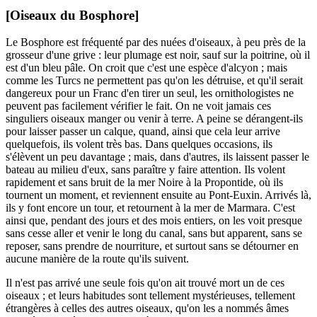
[Oiseaux du Bosphore]
Le Bosphore est fréquenté par des nuées d'oiseaux, à peu près de la
grosseur d'une grive : leur plumage est noir, sauf sur la poitrine, où il
est d'un bleu pâle. On croit que c'est une espèce d'alcyon ; mais
comme les Turcs ne permettent pas qu'on les détruise, et qu'il serait
dangereux pour un Franc d'en tirer un seul, les ornithologistes ne
peuvent pas facilement vérifier le fait. On ne voit jamais ces
singuliers oiseaux manger ou venir à terre. A peine se dérangent-ils
pour laisser passer un calque, quand, ainsi que cela leur arrive
quelquefois, ils volent très bas. Dans quelques occasions, ils
s'élèvent un peu davantage ; mais, dans d'autres, ils laissent passer le
bateau au milieu d'eux, sans paraître y faire attention. Ils volent
rapidement et sans bruit de la mer Noire à la Propontide, où ils
tournent un moment, et reviennent ensuite au Pont-Euxin. Arrivés là,
ils y font encore un tour, et retournent à la mer de Marmara. C'est
ainsi que, pendant des jours et des mois entiers, on les voit presque
sans cesse aller et venir le long du canal, sans but apparent, sans se
reposer, sans prendre de nourriture, et surtout sans se détourner en
aucune manière de la route qu'ils suivent.
Il n'est pas arrivé une seule fois qu'on ait trouvé mort un de ces
oiseaux ; et leurs habitudes sont tellement mystérieuses, tellement
étrangères à celles des autres oiseaux, qu'on les a nommés âmes