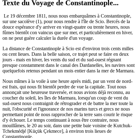
Texte du Voyage de Constantinople...
Le 19 décembre 1811, nous nous embarquâmes à Constantinople,
sur une sacolève (1), pour nous rendre à l'île de Scio. Bercés de la
douce espérance d'y arriver en vingt-quatre ou trente heures, nous
fûmes bientôt con vaincus que sur mer, et particulièrement en hiver,
on ne peut guère calculer la durée d'un voyage.
La distance de Constantinople à Scio est d'environ trois cents milles
ou cent lieues. Dans la belle saison, ce trajet peut se faire en deux
jours - mais en hiver, les vents du sud et du sud-ouest régnant
presque constamment dans le canal des Dardanelles, les navires sont
quelquefois retenus pendant un mois entier dans la mer de Marmara.
Nous mîmes à la voile à une heure après midi, par un vent de nord-
est frais, qui nous fit bientôt perdre de vue la capitale. Tout nous
annonçait une heureuse traversée, et nous avions déjà reconnu, au
coucher du soleil, les îles de Marmara, lorsqu'un coup de vent du
sud-ouest nous contraignit de rétrograder et de battre la mer toute la
nuit, l'obscurité et l'ignorance de nos marins turcs et grecs ne nous
permettant point de nous rapprocher de la terre sans courir le risque
d'y échouer. Le temps continuant à nous être contraire, nous
mouillâmes, le 20 au soir, dans une petite baie voisine de Kutchuk-
Tchekmédjé [Küçük Çekmece], à environ trois lieues de
Constantinople.