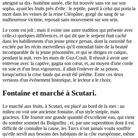
atteignit sa dix- huitième année, elle fut trouvée sans vie sur son
sopha, ayant les fruits près d'elle : le reptile, pareil à celui qui porta la
mort dans les veines de la reine Cléopâtre, gorgé du sang de sa
malheureuse victime, reposait sans mouvement sur son sein.
Le conte est joli ; mais il existe une autre tradition qui présente avec
celle-ci quelques différences, et qui dit que le serpent était caché
dans les habillements d'un jeune prince persan, dont la curiosité fut
excitée par les récits merveilleux qu'il entendait faire de la beauté
incomparable de la jeune prisonnière, et qui se dirigea en caïque,
pendant la nuit, vers les murs de Guz-Couli. Il réussit à avoir une
entrevue avec la captive, gagna son cœur, et, au moyen d'une corde
en soie et d'un bras vigoureux, il allait l'enlever de sa prison,
lorsqu'arriva la crise fatale qui avait été prédite. Entre ces deux
versions d'un événement historique, le lecteur a le choix.
Fontaine et marché à Scutari.
Le marché aux fruits, à Scutari, est placé au bord de la mer : au
milieu on voit une ancienne fontaine, d'un style simple, mais
gracieux. Elle fournit une grande quantité d'excellente eau, qui vient
du sombre sommet du Bulgurlhu ; et, par une superstition dont il est
difficile de connaître la cause, les Turcs n'ont jamais voulu souffrir
qu'elle servît aux besoins des habitants de la côte européenne, même