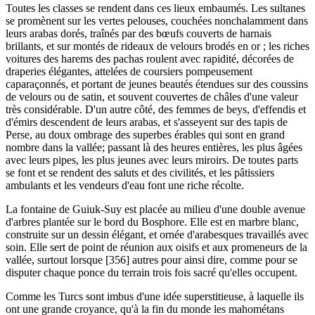
Toutes les classes se rendent dans ces lieux embaumés. Les sultanes
se promènent sur les vertes pelouses, couchées nonchalamment dans
leurs arabas dorés, traînés par des bœufs couverts de harnais
brillants, et sur montés de rideaux de velours brodés en or ; les riches
voitures des harems des pachas roulent avec rapidité, décorées de
draperies élégantes, attelées de coursiers pompeusement
caparaçonnés, et portant de jeunes beautés étendues sur des coussins
de velours ou de satin, et souvent couvertes de châles d'une valeur
très considérable. D'un autre côté, des femmes de beys, d'effendis et
d'émirs descendent de leurs arabas, et s'asseyent sur des tapis de
Perse, au doux ombrage des superbes érables qui sont en grand
nombre dans la vallée; passant là des heures entières, les plus âgées
avec leurs pipes, les plus jeunes avec leurs miroirs. De toutes parts
se font et se rendent des saluts et des civilités, et les pâtissiers
ambulants et les vendeurs d'eau font une riche récolte.
La fontaine de Guiuk-Suy est placée au milieu d'une double avenue
d'arbres plantée sur le bord du Bosphore. Elle est en marbre blanc,
construite sur un dessin élégant, et ornée d'arabesques travaillés avec
soin. Elle sert de point de réunion aux oisifs et aux promeneurs de la
vallée, surtout lorsque [356] autres pour ainsi dire, comme pour se
disputer chaque ponce du terrain trois fois sacré qu'elles occupent.
Comme les Turcs sont imbus d'une idée superstitieuse, à laquelle ils
ont une grande croyance, qu'à la fin du monde les mahométans