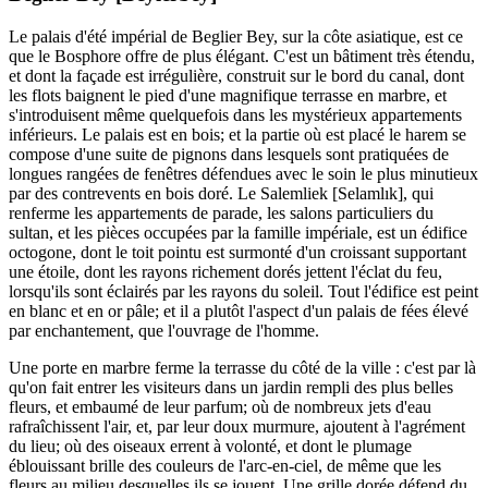
Le palais d'été impérial de Beglier Bey, sur la côte asiatique, est ce
que le Bosphore offre de plus élégant. C'est un bâtiment très étendu,
et dont la façade est irrégulière, construit sur le bord du canal, dont
les flots baignent le pied d'une magnifique terrasse en marbre, et
s'introduisent même quelquefois dans les mystérieux appartements
inférieurs. Le palais est en bois; et la partie où est placé le harem se
compose d'une suite de pignons dans lesquels sont pratiquées de
longues rangées de fenêtres défendues avec le soin le plus minutieux
par des contrevents en bois doré. Le Salemliek [Selamlık], qui
renferme les appartements de parade, les salons particuliers du
sultan, et les pièces occupées par la famille impériale, est un édifice
octogone, dont le toit pointu est surmonté d'un croissant supportant
une étoile, dont les rayons richement dorés jettent l'éclat du feu,
lorsqu'ils sont éclairés par les rayons du soleil. Tout l'édifice est peint
en blanc et en or pâle; et il a plutôt l'aspect d'un palais de fées élevé
par enchantement, que l'ouvrage de l'homme.
Une porte en marbre ferme la terrasse du côté de la ville : c'est par là
qu'on fait entrer les visiteurs dans un jardin rempli des plus belles
fleurs, et embaumé de leur parfum; où de nombreux jets d'eau
rafraîchissent l'air, et, par leur doux murmure, ajoutent à l'agrément
du lieu; où des oiseaux errent à volonté, et dont le plumage
éblouissant brille des couleurs de l'arc-en-ciel, de même que les
fleurs au milieu desquelles ils se jouent. Une grille dorée défend du