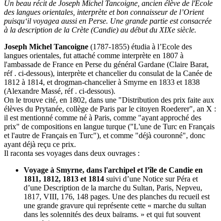
Un beau récit de Joseph Michel Tancoigne, ancien élève de l'Ecole
des langues orientales, interprète et bon connaisseur de l’Orient
puisqu‘il voyagea aussi en Perse. Une grande partie est consacrée
à la description de la Crète (Candie) au début du XIXe siècle.
Joseph Michel Tancoigne
(1787-1855) étudia à l’Ecole des
langues orientales, fut attaché comme interprète en 1807 à
l'ambassade de France en Perse du général Gardane (Claire Barat,
réf . ci-dessous), interprète et chancelier du consulat de la Canée de
1812 à 1814, et drogman-chancelier à Smyrne en 1833 et 1838
(Alexandre Massé, réf . ci-dessous).
On le trouve cité, en 1802, dans une "Distribution des prix faite aux
élèves du Prytanée, collège de Paris par le citoyen Roederer", an X :
il est mentionné comme né à Paris, comme "ayant approché des
prix" de compositions en langue turque ("L'une de Turc en Français
et l'autre de Français en Turc"), et comme "déjà couronné", donc
ayant déjà reçu ce prix.
Il raconta ses voyages dans deux ouvrages :
Voyage à Smyrne, dans l'archipel et l’île de Candie en
1811, 1812, 1813 et 1814
suivi d’une Notice sur Péra et
d’une Description de la marche du Sultan,
Paris, Nepveu,
1817, VIII, 176, 148 pages
. Une des planches du recueil est
une grande gravure qui représente cette « marche du sultan
dans les solennités des deux baïrams. » et qui fut souvent