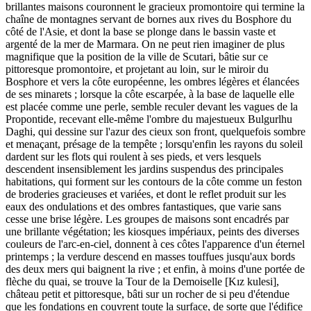
brillantes maisons couronnent le gracieux promontoire qui termine la
chaîne de montagnes servant de bornes aux rives du Bosphore du
côté de l'Asie, et dont la base se plonge dans le bassin vaste et
argenté de la mer de Marmara. On ne peut rien imaginer de plus
magnifique que la position de la ville de Scutari, bâtie sur ce
pittoresque promontoire, et projetant au loin, sur le miroir du
Bosphore et vers la côte européenne, les ombres légères et élancées
de ses minarets ; lorsque la côte escarpée, à la base de laquelle elle
est placée comme une perle, semble reculer devant les vagues de la
Propontide, recevant elle-même l'ombre du majestueux Bulgurlhu
Daghi, qui dessine sur l'azur des cieux son front, quelquefois sombre
et menaçant, présage de la tempête ; lorsqu'enfin les rayons du soleil
dardent sur les flots qui roulent à ses pieds, et vers lesquels
descendent insensiblement les jardins suspendus des principales
habitations, qui forment sur les contours de la côte comme un feston
de broderies gracieuses et variées, et dont le reflet produit sur les
eaux des ondulations et des ombres fantastiques, que varie sans
cesse une brise légère. Les groupes de maisons sont encadrés par
une brillante végétation; les kiosques impériaux, peints des diverses
couleurs de l'arc-en-ciel, donnent à ces côtes l'apparence d'un éternel
printemps ; la verdure descend en masses touffues jusqu'aux bords
des deux mers qui baignent la rive ; et enfin, à moins d'une portée de
flèche du quai, se trouve la Tour de la Demoiselle [Kız kulesi],
château petit et pittoresque, bâti sur un rocher de si peu d'étendue
que les fondations en couvrent toute la surface, de sorte que l'édifice