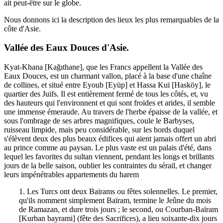
ait peut-être sur le globe.
Nous donnons ici la description des lieux les plus remarquables de la
côte d'Asie.
Vallée des Eaux Douces d'Asie.
Kyat-Khana [Kağıthane], que les Francs appellent la Vallée des
Eaux Douces, est un charmant vallon, placé à la base d'une chaîne
de collines, et situé entre Eyoub [Eyüp] et Hassa Kuï [Hasköy], le
quartier des Juifs. Il est entièrement fermé de tous les côtés, et, vu
des hauteurs qui l'environnent et qui sont froides et arides, il semble
une immense émeraude. Au travers de l'herbe épaisse de la vallée, et
sous l'ombrage de ses arbres magnifiques, coule le Barbyses,
ruisseau limpide, mais peu considérable, sur les bords duquel
s'élèvent deux des plus beaux édifices qui aient jamais offert un abri
au prince comme au paysan. Le plus vaste est un palais d'été, dans
lequel les favorites du sultan viennent, pendant les longs et brillants
jours de la belle saison, oublier les contraintes du sérail, et changer
leurs impénétrables appartements du harem
1. Les Turcs ont deux Bairams ou fêtes solennelles. Le premier,
qu'ils nomment simplement Baïram, termine le Jeûne du mois
de Ramazan, et dure trois jours ; le second, ou Courban-Baïram
[Kurban bayrami] (fête des Sacrifices), a lieu soixante-dix jours