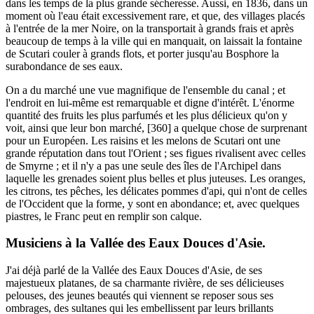
dans les temps de la plus grande sécheresse. Aussi, en 1836, dans un
moment où l'eau était excessivement rare, et que, des villages placés
à l'entrée de la mer Noire, on la transportait à grands frais et après
beaucoup de temps à la ville qui en manquait, on laissait la fontaine
de Scutari couler à grands flots, et porter jusqu'au Bosphore la
surabondance de ses eaux.
On a du marché une vue magnifique de l'ensemble du canal ; et
l'endroit en lui-même est remarquable et digne d'intérêt. L'énorme
quantité des fruits les plus parfumés et les plus délicieux qu'on y
voit, ainsi que leur bon marché, [360] a quelque chose de surprenant
pour un Européen. Les raisins et les melons de Scutari ont une
grande réputation dans tout l'Orient ; ses figues rivalisent avec celles
de Smyrne ; et il n'y a pas une seule des îles de l'Archipel dans
laquelle les grenades soient plus belles et plus juteuses. Les oranges,
les citrons, tes pêches, les délicates pommes d'api, qui n'ont de celles
de l'Occident que la forme, y sont en abondance; et, avec quelques
piastres, le Franc peut en remplir son calque.
Musiciens à la Vallée des Eaux Douces d'Asie.
J'ai déjà parlé de la Vallée des Eaux Douces d'Asie, de ses
majestueux platanes, de sa charmante rivière, de ses délicieuses
pelouses, des jeunes beautés qui viennent se reposer sous ses
ombrages, des sultanes qui les embellissent par leurs brillants