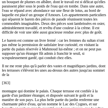
un bouquet de plumes en albâtre, dont le travail est si délicat qu'elles
paraissent plier sous le poids de l'eau qui en tombe. Dans une autre,
l'eau se répand avec abondance sur une fleur de lotus, au bord de
laquelle est placé un groupe d'Amours. Les appartements particuliers
qui séparent le harem des pièces de parade réunissent toutes les
commodités imaginables. Deux des pièces sont lambrissées en osier,
admirablement travaillé, et revêtu d'une couleur à la crème. Il est
difficile de voir une idée aussi gracieuse rendue avec plus de goût.
Le harem est comme un livre fermé : car les femmes du sultan n'ont
pas même la permission de satisfaire leur curiosité, en visitant la
partie du palais réservée à Mahmoud lui-même ; et on ne peut pas
supposer qu'un étranger fût admis à franchir le seuil, si
scrupuleusement gardé, qui conduit chez elles.
Il ne me reste plus qu'à parler des vastes et magnifiques jardins, dont
les terrasses s'élèvent les unes au-dessus des autres jusqu'au sommet
de la
[363]
montagne qui domine le palais. Chaque terrasse est confiée à la
garde d'un jardinier étranger, et disposée suivant le goût et la
manière de son pays. La plus belle partie du jardin renferme une
charmante pièce d'eau, qu'on nomme le Lac des Cygnes, et sur