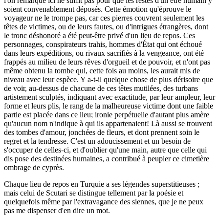
l'on remarque ici ne suffit pas pour que les restes d'un être humain y
soient convenablement déposés. Cette émotion qu'éprouve le
voyageur ne le trompe pas, car ces pierres couvrent seulement les
têtes de victimes, ou de leurs fautes, ou d'intrigues étrangères, dont
le tronc déshonoré a été peut-être privé d'un lieu de repos. Ces
personnages, conspirateurs trahis, hommes d'État qui ont échoué
dans leurs expéditions, ou rivaux sacrifiés à la vengeance, ont été
frappés au milieu de leurs rêves d'orgueil et de pouvoir, et n'ont pas
même obtenu la tombe qui, cette fois au moins, les aurait mis de
niveau avec leur espèce. Y a-t-il quelque chose de plus dérisoire que
de voir, au-dessus de chacune de ces têtes mutilées, des turbans
artistement sculptés, indiquant avec exactitude, par leur ampleur, leur
forme et leurs plis, le rang de la malheureuse victime dont une faible
partie est placée dans ce lieu; ironie perpétuelle d'autant plus amère
qu'aucun nom n'indique à qui ils appartenaient! Là aussi se trouvent
des tombes d'amour, jonchées de fleurs, et dont prennent soin le
regret et la tendresse. C'est un adoucissement et un besoin de
s'occuper de celles-ci, et d'oublier qu'une main, autre que celle qui
dis pose des destinées humaines, a contribué à peupler ce cimetière
ombrage de cyprès.
Chaque lieu de repos en Turquie a ses légendes superstitieuses ;
mais celui de Scutari se distingue tellement par la poésie et
quelquefois même par l'extravagance des siennes, que je ne peux
pas me dispenser d'en dire un mot.