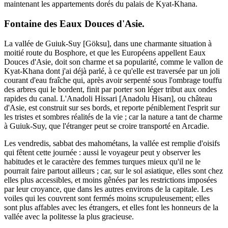
maintenant les appartements dorés du palais de Kyat-Khana.
Fontaine des Eaux Douces d'Asie.
La vallée de Guiuk-Suy [Göksu], dans une charmante situation à
moitié route du Bosphore, et que les Européens appellent Eaux
Douces d'Asie, doit son charme et sa popularité, comme le vallon de
Kyat-Khana dont j'ai déjà parlé, à ce qu'elle est traversée par un joli
courant d'eau fraîche qui, après avoir serpenté sous l'ombrage touffu
des arbres qui le bordent, finit par porter son léger tribut aux ondes
rapides du canal. L'Anadoli Hissari [Anadolu Hisarı], ou château
d'Asie, est construit sur ses bords, et reporte péniblement l'esprit sur
les tristes et sombres réalités de la vie ; car la nature a tant de charme
à Guiuk-Suy, que l'étranger peut se croire transporté en Arcadie.
Les vendredis, sabbat des mahométans, la vallée est remplie d'oisifs
qui fêtent cette journée : aussi le voyageur peut y observer les
habitudes et le caractère des femmes turques mieux qu'il ne le
pourrait faire partout ailleurs ; car, sur le sol asiatique, elles sont chez
elles plus accessibles, et moins gênées par les restrictions imposées
par leur croyance, que dans les autres environs de la capitale. Les
voiles qui les couvrent sont fermés moins scrupuleusement; elles
sont plus affables avec les étrangers, et elles font les honneurs de la
vallée avec la politesse la plus gracieuse.