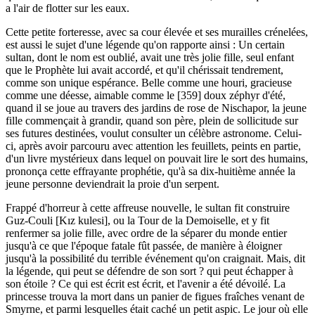
a l'air de flotter sur les eaux.
Cette petite forteresse, avec sa cour élevée et ses murailles crénelées,
est aussi le sujet d'une légende qu'on rapporte ainsi : Un certain
sultan, dont le nom est oublié, avait une très jolie fille, seul enfant
que le Prophète lui avait accordé, et qu'il chérissait tendrement,
comme son unique espérance. Belle comme une houri, gracieuse
comme une déesse, aimable comme le [359] doux zéphyr d'été,
quand il se joue au travers des jardins de rose de Nischapor, la jeune
fille commençait à grandir, quand son père, plein de sollicitude sur
ses futures destinées, voulut consulter un célèbre astronome. Celui-
ci, après avoir parcouru avec attention les feuillets, peints en partie,
d'un livre mystérieux dans lequel on pouvait lire le sort des humains,
prononça cette effrayante prophétie, qu'à sa dix-huitième année la
jeune personne deviendrait la proie d'un serpent.
Frappé d'horreur à cette affreuse nouvelle, le sultan fit construire
Guz-Couli [Kız kulesi], ou la Tour de la Demoiselle, et y fit
renfermer sa jolie fille, avec ordre de la séparer du monde entier
jusqu'à ce que l'époque fatale fût passée, de manière à éloigner
jusqu'à la possibilité du terrible événement qu'on craignait. Mais, dit
la légende, qui peut se défendre de son sort ? qui peut échapper à
son étoile ? Ce qui est écrit est écrit, et l'avenir a été dévoilé. La
princesse trouva la mort dans un panier de figues fraîches venant de
Smyrne, et parmi lesquelles était caché un petit aspic. Le jour où elle