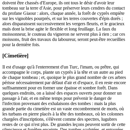
doivent être chassés d'Europe, ils ont tous le désir d'avoir leur
tombeau sur la terre d'Asie, pour préserver leurs cendres du contact
du profane Giaour : alors, chaque année, la forêt de cyprès empiète
sur les vignobles pourprés, et sur les terres couvertes d'épis dorés ;
alors disparaissent successivement les vergers fleuris, et le gracieux
maïs dont la brise agite le flexible et long feuillage. La faux du
moissonneur, le couteau du vigneron ne servent plus à rien ; car ces
moissons, fruit des travaux du laboureur, seront peut-être recueillies
pour la dernière fois.
[Cimetière]
Il est d'usage qu'à l'enterrement d'un Turc, l'imam, ou prêtre, qui
accompagne le corps, plante un cyprès à la tête et un autre au pied
de chaque tombeau ; et, quoique le plus grand nombre de ces arbres
périsse nécessairement par défaut d'air et d'espace, il en reste encore
suffisamment pour en former une épaisse et sombre forêt. Dans
quelques endroits, on a laissé des espaces ouverts pour donner un
passage à l'air, et en même temps pour prévenir le danger de
l'infection provenant des exhalaisons des tombes : mais la plus
grande partie du cimetière est un vaste encombrement de morts, où
les turbans en pierre placés à la tête des tombeaux, où les colonnes
chargées d'inscriptions, s'élèvent comme des spectres, lugubres
restes de ce qui n'est plus. De grandes leçons peuvent sortir de cette
silencieuse et funèbre enceinte. Des tombes sculptées, et entourées