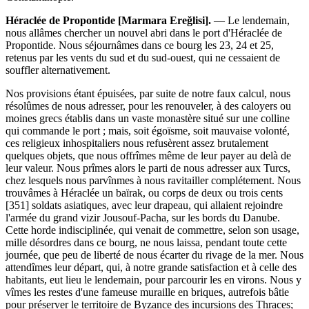
Héraclée de Propontide [Marmara Ereğlisi].
— Le lendemain,
nous allâmes chercher un nouvel abri dans le port d'Héraclée de
Propontide. Nous séjournâmes dans ce bourg les 23, 24 et 25,
retenus par les vents du sud et du sud-ouest, qui ne cessaient de
souffler alternativement.
Nos provisions étant épuisées, par suite de notre faux calcul, nous
résolûmes de nous adresser, pour les renouveler, à des caloyers ou
moines grecs établis dans un vaste monastère situé sur une colline
qui commande le port ; mais, soit égoïsme, soit mauvaise volonté,
ces religieux inhospitaliers nous refusèrent assez brutalement
quelques objets, que nous offrîmes même de leur payer au delà de
leur valeur. Nous prîmes alors le parti de nous adresser aux Turcs,
chez lesquels nous parvînmes à nous ravitailler complétement. Nous
trouvâmes à Héraclée un baïrak, ou corps de deux ou trois cents
[351] soldats asiatiques, avec leur drapeau, qui allaient rejoindre
l'armée du grand vizir Jousouf-Pacha, sur les bords du Danube.
Cette horde indisciplinée, qui venait de commettre, selon son usage,
mille désordres dans ce bourg, ne nous laissa, pendant toute cette
journée, que peu de liberté de nous écarter du rivage de la mer. Nous
attendîmes leur départ, qui, à notre grande satisfaction et à celle des
habitants, eut lieu le lendemain, pour parcourir les en virons. Nous y
vîmes les restes d'une fameuse muraille en briques, autrefois bâtie
pour préserver le territoire de Byzance des incursions des Thraces;