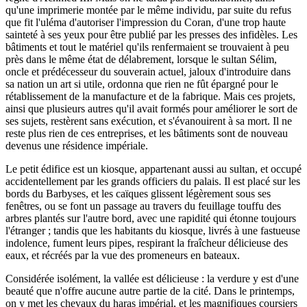
qu'une imprimerie montée par le même individu, par suite du refus
que fit l'uléma d'autoriser l'impression du Coran, d'une trop haute
sainteté à ses yeux pour être publié par les presses des infidèles. Les
bâtiments et tout le matériel qu'ils renfermaient se trouvaient à peu
près dans le même état de délabrement, lorsque le sultan Sélim,
oncle et prédécesseur du souverain actuel, jaloux d'introduire dans
sa nation un art si utile, ordonna que rien ne fût épargné pour le
rétablissement de la manufacture et de la fabrique. Mais ces projets,
ainsi que plusieurs autres qu'il avait formés pour améliorer le sort de
ses sujets, restèrent sans exécution, et s'évanouirent à sa mort. Il ne
reste plus rien de ces entreprises, et les bâtiments sont de nouveau
devenus une résidence impériale.
Le petit édifice est un kiosque, appartenant aussi au sultan, et occupé
accidentellement par les grands officiers du palais. Il est placé sur les
bords du Barbyses, et les caïques glissent légèrement sous ses
fenêtres, ou se font un passage au travers du feuillage touffu des
arbres plantés sur l'autre bord, avec une rapidité qui étonne toujours
l'étranger ; tandis que les habitants du kiosque, livrés à une fastueuse
indolence, fument leurs pipes, respirant la fraîcheur délicieuse des
eaux, et récréés par la vue des promeneurs en bateaux.
Considérée isolément, la vallée est délicieuse : la verdure y est d'une
beauté que n'offre aucune autre partie de la cité. Dans le printemps,
on y met les chevaux du haras impérial, et les magnifiques coursiers