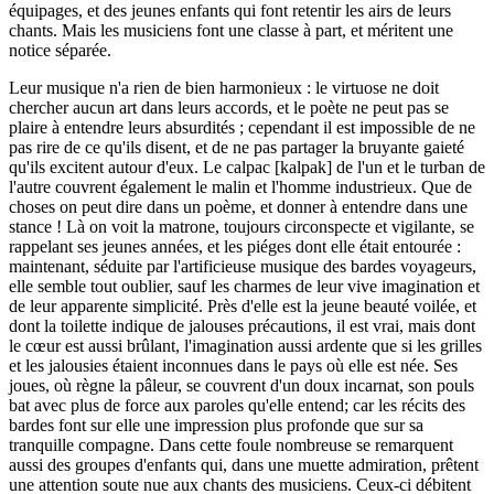
équipages, et des jeunes enfants qui font retentir les airs de leurs
chants. Mais les musiciens font une classe à part, et méritent une
notice séparée.
Leur musique n'a rien de bien harmonieux : le virtuose ne doit
chercher aucun art dans leurs accords, et le poète ne peut pas se
plaire à entendre leurs absurdités ; cependant il est impossible de ne
pas rire de ce qu'ils disent, et de ne pas partager la bruyante gaieté
qu'ils excitent autour d'eux. Le calpac [kalpak] de l'un et le turban de
l'autre couvrent également le malin et l'homme industrieux. Que de
choses on peut dire dans un poème, et donner à entendre dans une
stance ! Là on voit la matrone, toujours circonspecte et vigilante, se
rappelant ses jeunes années, et les piéges dont elle était entourée :
maintenant, séduite par l'artificieuse musique des bardes voyageurs,
elle semble tout oublier, sauf les charmes de leur vive imagination et
de leur apparente simplicité. Près d'elle est la jeune beauté voilée, et
dont la toilette indique de jalouses précautions, il est vrai, mais dont
le cœur est aussi brûlant, l'imagination aussi ardente que si les grilles
et les jalousies étaient inconnues dans le pays où elle est née. Ses
joues, où règne la pâleur, se couvrent d'un doux incarnat, son pouls
bat avec plus de force aux paroles qu'elle entend; car les récits des
bardes font sur elle une impression plus profonde que sur sa
tranquille compagne. Dans cette foule nombreuse se remarquent
aussi des groupes d'enfants qui, dans une muette admiration, prêtent
une attention soute nue aux chants des musiciens. Ceux-ci débitent