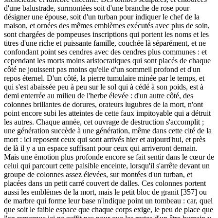
d'une balustrade, surmontées soit d'une branche de rose pour
désigner une épouse, soit d'un turban pour indiquer le chef de la
maison, et ornées des mêmes emblèmes exécutés avec plus de soin,
sont chargées de pompeuses inscriptions qui portent les noms et les
titres d'une riche et puissante famille, couchée là séparément, et ne
confondant point ses cendres avec des cendres plus communes : et
cependant les morts moins aristocratiques qui sont placés de chaque
côté ne jouissent pas moins qu'elle d'un sommeil profond et d'un
repos éternel. D'un côté, la pierre tumulaire minée par le temps, et
qui s'est abaissée peu à peu sur le sol qui à cédé à son poids, est à
demi enterrée au milieu de l'herbe élevée : d'un autre côté, des
colonnes brillantes de dorures, orateurs lugubres de la mort, n'ont
point encore subi les atteintes de cette faux impitoyable qui a détruit
les autres. Chaque année, cet ouvrage de destruction s'accomplit ;
une génération succède à une génération, même dans cette cité de la
mort : ici reposent ceux qui sont arrivés hier et aujourd'hui, et près
de là il y a un espace suffisant pour ceux qui arriveront demain.
Mais une émotion plus profonde encore se fait sentir dans le cœur de
celui qui parcourt cette paisible enceinte, lorsqu'il s'arrête devant un
groupe de colonnes assez élevées, sur montées d'un turban, et
placées dans un petit carré couvert de dalles. Ces colonnes portent
aussi les emblèmes de la mort, mais le petit bloc de granit [357] ou
de marbre qui forme leur base n'indique point un tombeau : car, quel
que soit le faible espace que chaque corps exige, le peu de place que