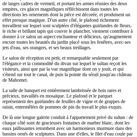
de larges cadres de vermeil, et portant les armes réunies des deux
empires, ces glaces magnifiques réfléchissent dans toutes les
directions les ornements dont la pièce est décorée, et produisent un
effet presque magique. D'un autre côté, le plafond richement
travaillent sur lequel sont sculptées d'élégantes guirlandes de fleurs,
le riche et brillant tapis qui couvre le plancher, viennent contribuer à
donner à ce salon un aspect enchanteur et délicieux, qu'augmentent
encore toutes les beautés du jardin placé sous les fenêtres, avec-ses
jets d'eau, ses orangers, et ses beaux treillages.
Le salon de réception est petit, et remarquable seulement par
l'élégance et la commodité du divan sur lequel le sultan reçoit les
visiteurs, ainsi que par la vue magnifique dont on y jouit, et qui
s'étend sur tout le canal, de puis la pointe du sérail jusqu'au château
de Mahomet.
La salle de banquet est entièrement lambrissée de bois rares et
précieux, travaillés en mosaïque. Le plafond et le parquet
représentent des guirlandes de feuilles de vigne et de grappes de
raisin, entremêlées de pommes de pin du travail le plus exquis.
De là une longue galerie conduit à l'appartement privé du sultan : de
chaque côté sont de gracieuses fontaines de marbre blanc, dont les
eaux jaillissantes retombent avec un harmonieux murmure dans des
bassins ornés de sculptures. Dans une d'elles, le filet d'eau coule par