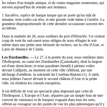
les ruines d'un temple antique, et de vastes magasins souterrains, qui
servent aujourd'hui de retraite aux bestiaux.
1 Sacolève, espèce de barque turque qui ne porte qu'un mât de
misaine, trois voiles car rées, et mie grande voile latine à l'arrière. La
grandeur disproportionnée de cette dernière occasionne souvent des
accidents.
Dans la matinée du 26, nous sortîmes du port d'Héraclée. Un violent
coup de vent du sud-ouest nous obligea de nous réfugier le soir
même dans une petite anse hérissée de rochers, sur la côte d'Asie, et
à peu de distance de Culaïa.
Les Dardanelles. —
Le 27, à la pointe du jour, nous entrâmes dans
l'Hellespont, ou canal des Dardanelles [Çannakale], dont la largeur
est d'une demi-lieue; et nous passâmes bientôt à pleines voiles
devant Gallipoly, au moment où cette ville célébrait, par une
décharge d'artillerie, la solennité du Courban-Baïram (1). A midi,
nous jetâmes l'ancre devant le second château d'Asie et la petite
ville, où résident les consuls européens.
Il est difficile de voir un spectacle plus imposant que celui de
l'Hellespont. L'Europe et l'Asie, séparées par un simple bras de mer
couvert de vaisseaux et de barques voguant dans tous les sens,
offrent au voyageur un des points de vue les plus pittoresques qu'il y