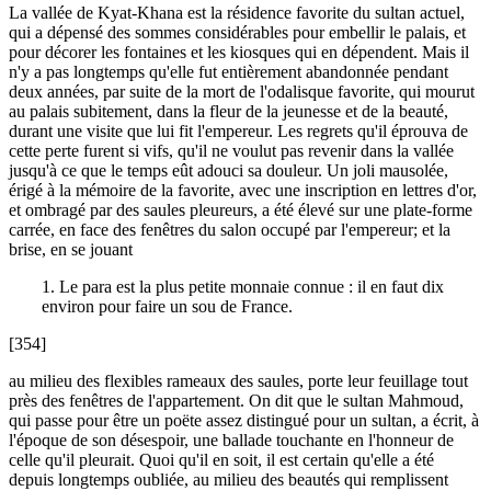
La vallée de Kyat-Khana est la résidence favorite du sultan actuel,
qui a dépensé des sommes considérables pour embellir le palais, et
pour décorer les fontaines et les kiosques qui en dépendent. Mais il
n'y a pas longtemps qu'elle fut entièrement abandonnée pendant
deux années, par suite de la mort de l'odalisque favorite, qui mourut
au palais subitement, dans la fleur de la jeunesse et de la beauté,
durant une visite que lui fit l'empereur. Les regrets qu'il éprouva de
cette perte furent si vifs, qu'il ne voulut pas revenir dans la vallée
jusqu'à ce que le temps eût adouci sa douleur. Un joli mausolée,
érigé à la mémoire de la favorite, avec une inscription en lettres d'or,
et ombragé par des saules pleureurs, a été élevé sur une plate-forme
carrée, en face des fenêtres du salon occupé par l'empereur; et la
brise, en se jouant
1. Le para est la plus petite monnaie connue : il en faut dix
environ pour faire un sou de France.
[354]
au milieu des flexibles rameaux des saules, porte leur feuillage tout
près des fenêtres de l'appartement. On dit que le sultan Mahmoud,
qui passe pour être un poëte assez distingué pour un sultan, a écrit, à
l'époque de son désespoir, une ballade touchante en l'honneur de
celle qu'il pleurait. Quoi qu'il en soit, il est certain qu'elle a été
depuis longtemps oubliée, au milieu des beautés qui remplissent