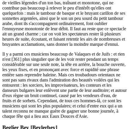
de vieilles légendes d'un ton bas, traînant et monotone, qui ne
contribue pas beaucoup à relever le peu d'intérêt qu'elles ont
quelquefois : mais le tambour de basque et le bruyant carillon de ses
sonnettes argentées, ainsi que le son un peu sourd du petit tambour
arabe, dont ils s'accompagnent ordinairement, font oublier
l'ennuyeuse monotonie de leur débit. Il faut au reste que ce spectacle
ait un grand charme ; car on voit les spectateurs rester là plusieurs
heures de suite, écoutant, et faisant retentir les airs de nombreuses et
bruyantes acclamations, sans donner la moindre marque d'ennui.
Il y a parmi ces musiciens beaucoup de Valaques et de Juifs : et rien
n'est [361] plus singulier que de les voir rester pendant un temps
considérable sur une seule note, la tête en arrière, la bouche ouverte,
les yeux fixes, et en prononçant avec force et rapidité une phrase
entière sans reprendre haleine. Mais ces troubadours orientaux ne
sont pas sans rivaux dans l'admiration des beautés voilées qui les
entourent : les sorciers, les improvisateurs, les conteurs et les
danseurs bulgares leur enlèvent une partie de leur auditoire; et autour
d'eux règne un bruit continuel, causé par les vendeurs d'eau, de
fruits et de sorbets. Cependant, de tous ces hommes-là, ce sont les
musiciens qui sont les plus populaires; et celui d'entre eux qui a un
talent reconnu ne manque guère de gagner une bonne journée, à
chaque fête qui a lieu aux Eaux Douces d'Asie.
Beglier Bey [Beylerbey]