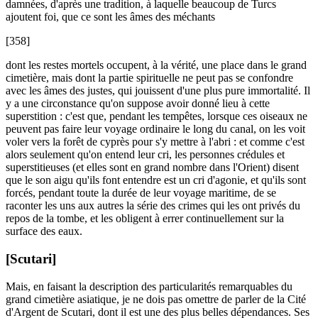
damnées, d'après une tradition, à laquelle beaucoup de Turcs
ajoutent foi, que ce sont les âmes des méchants
[358]
dont les restes mortels occupent, à la vérité, une place dans le grand
cimetière, mais dont la partie spirituelle ne peut pas se confondre
avec les âmes des justes, qui jouissent d'une plus pure immortalité. Il
y a une circonstance qu'on suppose avoir donné lieu à cette
superstition : c'est que, pendant les tempêtes, lorsque ces oiseaux ne
peuvent pas faire leur voyage ordinaire le long du canal, on les voit
voler vers la forêt de cyprès pour s'y mettre à l'abri : et comme c'est
alors seulement qu'on entend leur cri, les personnes crédules et
superstitieuses (et elles sont en grand nombre dans l'Orient) disent
que le son aigu qu'ils font entendre est un cri d'agonie, et qu'ils sont
forcés, pendant toute la durée de leur voyage maritime, de se
raconter les uns aux autres la série des crimes qui les ont privés du
repos de la tombe, et les obligent à errer continuellement sur la
surface des eaux.
[Scutari]
Mais, en faisant la description des particularités remarquables du
grand cimetière asiatique, je ne dois pas omettre de parler de la Cité
d'Argent de Scutari, dont il est une des plus belles dépendances. Ses