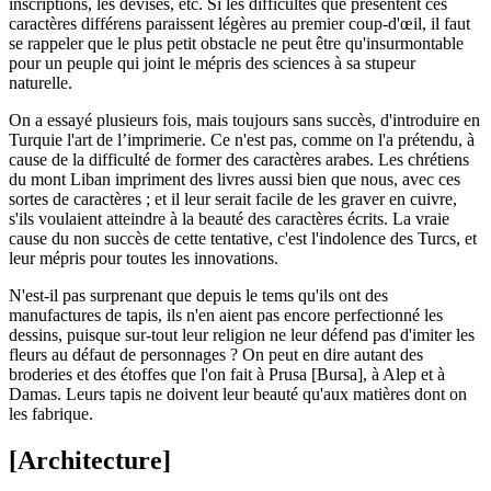
inscriptions, les devises, etc. Si les difficultés que présentent ces
caractères différens paraissent légères au premier coup-d'œil, il faut
se rappeler que le plus petit obstacle ne peut être qu'insurmontable
pour un peuple qui joint le mépris des sciences à sa stupeur
naturelle.
On a essayé plusieurs fois, mais toujours sans succès, d'introduire en
Turquie l'art de l’imprimerie. Ce n'est pas, comme on l'a prétendu, à
cause de la difficulté de former des caractères arabes. Les chrétiens
du mont Liban impriment des livres aussi bien que nous, avec ces
sortes de caractères ; et il leur serait facile de les graver en cuivre,
s'ils voulaient atteindre à la beauté des caractères écrits. La vraie
cause du non succès de cette tentative, c'est l'indolence des Turcs, et
leur mépris pour toutes les innovations.
N'est-il pas surprenant que depuis le tems qu'ils ont des
manufactures de tapis, ils n'en aient pas encore perfectionné les
dessins, puisque sur-tout leur religion ne leur défend pas d'imiter les
fleurs au défaut de personnages ? On peut en dire autant des
broderies et des étoffes que l'on fait à Prusa [Bursa], à Alep et à
Damas. Leurs tapis ne doivent leur beauté qu'aux matières dont on
les fabrique.
[Architecture]