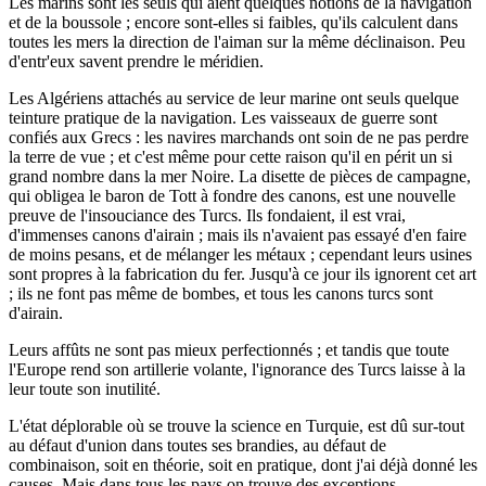
Les marins sont les seuls qui aient quelques notions de la navigation
et de la boussole ; encore sont-elles si faibles, qu'ils calculent dans
toutes les mers la direction de l'aiman sur la même déclinaison. Peu
d'entr'eux savent prendre le méridien.
Les Algériens attachés au service de leur marine ont seuls quelque
teinture pratique de la navigation. Les vaisseaux de guerre sont
confiés aux Grecs : les navires marchands ont soin de ne pas perdre
la terre de vue ; et c'est même pour cette raison qu'il en périt un si
grand nombre dans la mer Noire. La disette de pièces de campagne,
qui obligea le baron de Tott à fondre des canons, est une nouvelle
preuve de l'insouciance des Turcs. Ils fondaient, il est vrai,
d'immenses canons d'airain ; mais ils n'avaient pas essayé d'en faire
de moins pesans, et de mélanger les métaux ; cependant leurs usines
sont propres à la fabrication du fer. Jusqu'à ce jour ils ignorent cet art
; ils ne font pas même de bombes, et tous les canons turcs sont
d'airain.
Leurs affûts ne sont pas mieux perfectionnés ; et tandis que toute
l'Europe rend son artillerie volante, l'ignorance des Turcs laisse à la
leur toute son inutilité.
L'état déplorable où se trouve la science en Turquie, est dû sur-tout
au défaut d'union dans toutes ses brandies, au défaut de
combinaison, soit en théorie, soit en pratique, dont j'ai déjà donné les
causes. Mais dans tous les pays on trouve des exceptions