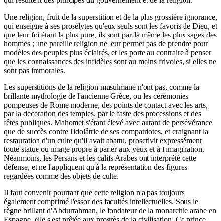
qui résultent des principes du gouvernement et de la religion.
Une religion, fruit de la superstition et de la plus grossière ignorance,
qui enseigne à ses prosélytes qu'eux seuls sont les favoris de Dieu, et
que leur foi étant la plus pure, ils sont par-là même les plus sages des
hommes ; une pareille religion ne leur permet pas de prendre pour
modèles des peuples plus éclairés, et les porte au contraire à penser
que les connaissances des infidèles sont au moins frivoles, si elles ne
sont pas immorales.
Les superstitions de la religion musulmane n'ont pas, comme la
brillante mythologie de l'ancienne Grèce, ou les cérémonies
pompeuses de Rome moderne, des points de contact avec les arts,
par la décoration des temples, par le faste des processions et des
fêtes publiques. Mahomet s'étant élevé avec autant de persévérance
que de succès contre l'idolâtrie de ses compatriotes, et craignant la
restauration d'un culte qu'il avait abattu, proscrivit expressément
toute statue ou image propre à parler aux yeux et à l'imagination.
Néanmoins, les Persans et les califs Arabes ont interprété cette
défense, et ne l'appliquent qu'à la représentation des figures
regardées comme des objets de culte.
Il faut convenir pourtant que cette religion n'a pas toujours
également comprimé l'essor des facultés intellectuelles. Sous le
règne brillant d'Abdurrahman, le fondateur de la monarchie arabe en
Espagne, elle s'est prêtée aux progrès de la civilisation. Ce prince