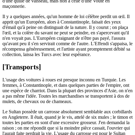
d'une quille de vaisseau, mais non à celle d'une Voûte en
maçonnerie.
Il y a quelques années, qu'un homme de loi célèbre perdit un œil. Il
apprit qu'un Européen, alors à Constantinople, faisait des yeux
d'émail qu'à peine on distinguait de la nature. Il y courut ; on plaça
l'œil, et la colère du savant ne peut se peindre, en s'apercevant qu'il
n'en voyait pas. L'Européen craignant de n'être pas payé, l'assura
qu'avant peu il s'en servirait comme de l'autre. L'Effendi s'appaisa, le
récompensa généreusement, et l'artiste ayant promptement débité sa
collection, laissa les Turcs avec leur espérance.
[Transports]
L'usage des voitures à roues est presque inconnu en Turquie. Les
femmes, à Constantinople, et dans quelques parties de l'empire, ont
une espèce de charriot. Dans la plupart des provinces d'Asie, on n'en
a pas même l'idée. Toutes les marchandises se transportent à dos de
mulets, de chevaux ou de chameaux.
Le Sultan possède un carrosse absolument semblable aux corbillards
en Angleterre. Il était, quand je le vis, attelé de six mules ; le timon et
toutes les parties en sont d'une excessive grosseur. J'en demandai la
raison ; on me répondit que si la moindre pièce cassait, l'ouvrier qui
l'aurait faite perdrait la vie. L'usage du carrosse est pour le Sultan