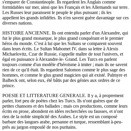
s'emparer de Constantinople. Ils regardent les Anglais comme
formidables sur mer, ainsi que les Français et les Allemands sur terre.
Les Russes leur paraissent le peuple le plus puissant ; ils les
appellent les grands infidèles. Ils n'en savent guère davantage sur ces
diverses nations.
HISTOIRE ANCIENNE. Ils ont entendu parler d'un Alexandre, qui
fut le plus grand monarque, le plus grand conquérant et le premier
héros du monde. C'est à lui que les Sultans se comparent souvent
dans leurs écrits. Le Sultan Mahomet IV, dans sa lettre à Alexis
Michaelovitz, Czar de Russie, s'appelle maître de tout l'univers, et
égal en puissance à Alexandre-le- Grand. Les Turcs en parlent
toujours comme d'un modèle d'héroïsme à imiter ; mais ils ne savent
rien de ce qu'il était. Ils regardent Salomon comme le plus sage des
hommes, et comme le glus grand magicien qui ait existé. Palmyre et
Balbeck ont, selon eux, été bâtis par des génies aux ordres de ce
prince.
POESIE ET LITTERATURE GENERALE. Il y a, à proprement
parler, fort peu de poètes chez les Turcs. Ils n'ont guères que de
petites chansons et des ballades ; mais ces productions, comme leurs
écrits en prose, abondent en idées recherchées ou fausses, et n'ont
rien de la noble simplicité des Arabes. Le style est un composé
barbare des langues arabe, persanne et turque, ressemblant à-peu-
près au jargon empoulé de nos puritains.