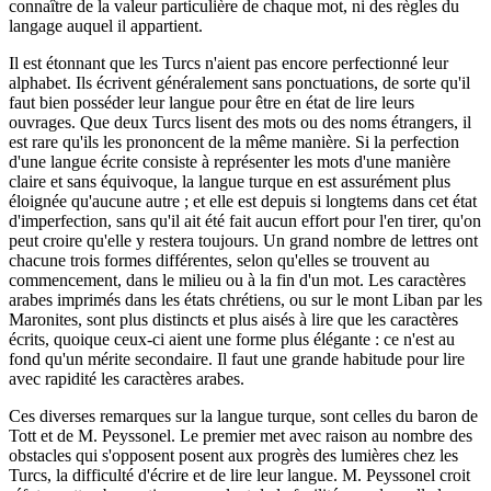
connaître de la valeur particulière de chaque mot, ni des règles du
langage auquel il appartient.
Il est étonnant que les Turcs n'aient pas encore perfectionné leur
alphabet. Ils écrivent généralement sans ponctuations, de sorte qu'il
faut bien posséder leur langue pour être en état de lire leurs
ouvrages. Que deux Turcs lisent des mots ou des noms étrangers, il
est rare qu'ils les prononcent de la même manière. Si la perfection
d'une langue écrite consiste à représenter les mots d'une manière
claire et sans équivoque, la langue turque en est assurément plus
éloignée qu'aucune autre ; et elle est depuis si longtems dans cet état
d'imperfection, sans qu'il ait été fait aucun effort pour l'en tirer, qu'on
peut croire qu'elle y restera toujours. Un grand nombre de lettres ont
chacune trois formes différentes, selon qu'elles se trouvent au
commencement, dans le milieu ou à la fin d'un mot. Les caractères
arabes imprimés dans les états chrétiens, ou sur le mont Liban par les
Maronites, sont plus distincts et plus aisés à lire que les caractères
écrits, quoique ceux-ci aient une forme plus élégante : ce n'est au
fond qu'un mérite secondaire. Il faut une grande habitude pour lire
avec rapidité les caractères arabes.
Ces diverses remarques sur la langue turque, sont celles du baron de
Tott et de M. Peyssonel. Le premier met avec raison au nombre des
obstacles qui s'opposent posent aux progrès des lumières chez les
Turcs, la difficulté d'écrire et de lire leur langue. M. Peyssonel croit