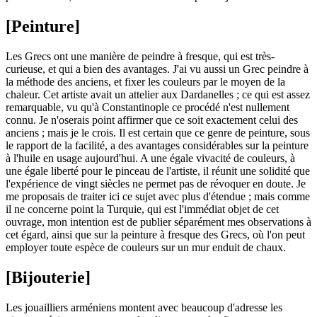
[Peinture]
Les Grecs ont une manière de peindre à fresque, qui est très-
curieuse, et qui a bien des avantages. J'ai vu aussi un Grec peindre à
la méthode des anciens, et fixer les couleurs par le moyen de la
chaleur. Cet artiste avait un attelier aux Dardanelles ; ce qui est assez
remarquable, vu qu'à Constantinople ce procédé n'est nullement
connu. Je n'oserais point affirmer que ce soit exactement celui des
anciens ; mais je le crois. Il est certain que ce genre de peinture, sous
le rapport de la facilité, a des avantages considérables sur la peinture
à l'huile en usage aujourd'hui. A une égale vivacité de couleurs, à
une égale liberté pour le pinceau de l'artiste, il réunit une solidité que
l'expérience de vingt siècles ne permet pas de révoquer en doute. Je
me proposais de traiter ici ce sujet avec plus d'étendue ; mais comme
il ne concerne point la Turquie, qui est l'immédiat objet de cet
ouvrage, mon intention est de publier séparément mes observations à
cet égard, ainsi que sur la peinture à fresque des Grecs, où l'on peut
employer toute espèce de couleurs sur un mur enduit de chaux.
[Bijouterie]
Les jouailliers arméniens montent avec beaucoup d'adresse les