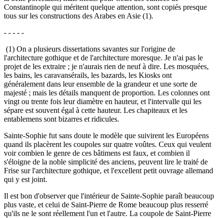
Constantinople qui méritent quelque attention, sont copiés presque
tous sur les constructions des Arabes en Asie (1).
- - - - -
(1) On a plusieurs dissertations savantes sur l'origine de
l'architecture gothique et de l'architecture moresque. Je n'ai pas le
projet de les extraire ; je n'aurais rien de neuf à dire. Les mosquées,
les bains, les caravansérails, les bazards, les Kiosks ont
généralement dans leur ensemble de la grandeur et une sorte de
majesté ; mais les détails manquent de proportion. Les colonnes ont
vingt ou trente fois leur diamètre en hauteur, et l'intervalle qui les
sépare est souvent égal à cette hauteur. Les chapiteaux et les
entablemens sont bizarres et ridicules.
Sainte-Sophie fut sans doute le modèle que suivirent les Européens
quand ils placèrent les coupoles sur quatre voûtes. Ceux qui veulent
voir combien le genre de ces bâtimens est faux, et combien il
s'éloigne de la noble simplicité des anciens, peuvent lire le traité de
Frise sur l'architecture gothique, et l'excellent petit ouvrage allemand
qui y est joint.
Il est bon d'observer que l'intérieur de Sainte-Sophie paraît beaucoup
plus vaste, et celui de Saint-Pierre de Rome beaucoup plus resserré
qu'ils ne le sont réellement l'un et l'autre. La coupole de Saint-Pierre