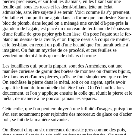
pierres précieuses, et sur-tout les diamans, en les fixant sur une
feuille qui, sous les roses et les demi-brillans, jette un éclat
admirable, sans être sujette à se ternir. Voici comme ils s'y prennent.
On taille et l'on polit une agate dans la forme que l'on desire. Sur un
bloc de plomb, dans lequel on a ménagé une cavité d'à-peu-près la
grandeur de l'agate, est placé un morceau de fer-blanc de l'épaisseur
d'une feuille de gros papier gris bien lisse. On pose l'agate sur le fer-
blanc au-dessus de la cavité, et on frappe dessus à coups de maillet,
et le fer-blanc en reçoit un poli d'une beauté que l'on aurait peine à
imaginer. On fait un mystère de ce procédé, et ces feuilles se
vendent un demi à trois quarts de dollars chacune..
Les jouailliers qui, pour la plupart, sont des Arméniens, ont une
manière curieuse de garnir des boëtes de montres ou d'autres bijoux,
de diamans et d'autres pierres, qu'ils ne font simplement que coller.
On enchâsse la pierre dans le métal, soit or ou argent, après avoir
applati le fond du trou où elle doit être fixée. On l'échauffe alors
doucement, et l'on y applique ensuite la colle qui réunit la pierre et le
métal, de manière à ne pouvoir jamais les séparer..
Cette colle, que l'on peut employer à une infinité d'usages, puisqu'on
s'en sert notamment pour rejoindre des morceaux de glace ou d'acier
poli, se fait de la manière suivante :
On dissout cinq ou six morceaux de mastic gros comme des pois,