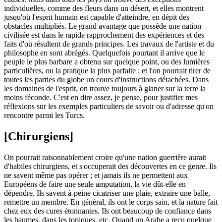
individuelles, comme des fleurs dans un désert, et elles montrent
jusqu'où l'esprit humain est capable d'atteindre, en dépit des
obstacles multipliés. Le grand avantage que possède une nation
civilisée est dans le rapide rapprochement des expériences et des
faits d'où résultent de grands principes. Les travaux de l'artiste et du
philosophe en sont abrégés. Quelquefois pourtant il arrive que le
peuple le plus barbare a obtenu sur quelque point, ou des lumières
particulières, ou la pratique la plus parfaite ; et l'on pourrait tirer de
toutes les parties du globe un cours d'instructions détachées. Dans
les domaines de l'esprit, on trouve toujours à glaner sur la terre la
moins féconde. C'est en dire assez, je pense, pour justifier mes
réflexions sur les exemples particuliers de savoir ou d'adresse qu'on
rencontre parmi les Turcs.
[Chirurgiens]
On pourrait raisonnablement croire qu'une nation guerrière aurait
d'habiles chirurgiens, et s'occuperait des découvertes en ce genre. Ils
ne savent même pas opérer ; et jamais ils ne permettent aux
Européens de faire une seule amputation, la vie dût-elle en
dépendre. Ils savent à-peine cicatriser une plaie, extraire une balle,
remettre un membre. En général, ils ont le corps sain, et la nature fait
chez eux des cures étonnantes. Ils ont beaucoup de confiance dans
les baumes, dans les topiques, etc. Quand un Arabe a reçu quelque