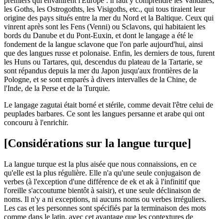
premiers qui envahirent l'Europe : il faut y comprendre les Vandales,
les Goths, les Ostrogothts, les Visigoths, etc., qui tous tiraient leur
origine des pays situés entre la mer du Nord et la Baltique. Ceux qui
vinrent après sont les Fens (Venni) ou Sclavons, qui habitaient les
bords du Danube et du Pont-Euxin, et dont le langage a été le
fondement de la langue sclavone que l'on parle aujourd'hui, ainsi
que des langues russe et polonaise. Enfin, les derniers de tous, furent
les Huns ou Tartares, qui, descendus du plateau de la Tartarie, se
sont répandus depuis la mer du Japon jusqu'aux frontières de la
Pologne, et se sont emparés à divers intervalles de la Chine, de
l'Inde, de la Perse et de la Turquie.
Le langage zagutai était borné et stérile, comme devait l'être celui de
peuplades barbares. Ce sont les langues persanne et arabe qui ont
concouru à l'enrichir.
[Considérations sur la langue turque]
La langue turque est la plus aisée que nous connaissions, en ce
qu'elle est la plus régulière. Elle n'a qu'une seule conjugaison de
verbes (à l'exception d'une différence de ek et ak à l'infinitif que
l'oreille s'accoutume bientôt à saisir), et une seule déclinaison de
noms. Il n'y a ni exceptions, ni aucuns noms ou verbes irréguliers.
Les cas et les personnes sont spécifiés par la terminaison des mots
comme dans le latin, avec cet avantage que les contextures de