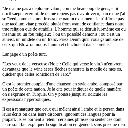
"Je n'aime pas à deplorare vitam, comme beaucoup de gens, et ii
docti saepe fecerunt. Je ne me repens pas d'avoir vécu, parce que j'ai
so ïived,comme si non frustra me natum existimem. Je n'affirme pas
que tacdium vitae procède plutôt from want de confiance dans notre
true religion que de atrabilis. L'homme qui se détruit lui-même est ou
insanus ou un fou religieux ? ou un possédé démonis ; ou c'est un
atheist, un infidèle ou un franc. Priez Deum qu'il vous garantisse de
ceux qui Blow on nodos Junum et chuchotent dans l'oreille."
Langage d'un poète turc.
"Les yeux de la verseuse (Note : Celle qui verse le vin.) m'enivrent
davantage que le wine et ses flèches penetrate la moelle de mes os,
quicker que celles rohichdart de l'arc."
C'est le premier couplet d'une chanson en style arabe, composé par
un poète de cette nation. Je la cite pour indiquer de quelle manière
on s'exprime en Turquie. On y pousse jusqu'au ridicule les
expressions hyperboliques.
Il est à remarquer que ceux qui mêlent ainsi l'arabe et le persan dans
leurs écrits ou dans leurs discours, ignorent ces langues pour la
plupart. Ils se bornent à retenir certaines phrases ou sentences dont
ils se sont fait expliquer la signification en général, sans presque rien