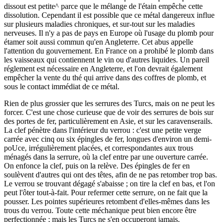
dissout est petite^ parce que le mélange de l'étain empêche cette
dissolution. Cependant il est possible que ce métal dangereux influe
sur plusieurs maladies chroniques, et sur-tout sur les maladies
nerveuses. Il n'y a pas de pays en Europe où l'usage du plomb pour
étamer soit aussi commun qu'en Angleterre. Cet abus appelle
l'attention du gouvernement. En France on a prohibé le plomb dans
les vaisseaux qui contiennent le vin ou d'autres liquides. Un pareil
réglement est nécessaire en Angleterre, et l'on devrait également
empêcher la vente du thé qui arrive dans des coffres de plomb, et
sous le contact immédiat de ce métal.
Rien de plus grossier que les serrures des Turcs, mais on ne peut les
forcer. C'est une chose curieuse que de voir des serrures de bois sur
des portes de fer, particulièrement en Asie, et sur les caravenserails.
La clef pénètre dans l'intérieur du verrou : c'est une petite verge
carrée avec cinq ou six épingles de fer, longues d'environ un demi-
poUce, irrégulièrement placées, et correspondantes aux trous
ménagés dans la serrure, où la clef entre par une ouverture carrée.
On enfonce la clef, puis on la relève. Des épingles de fer en
soulèvent d'autres qui ont des têtes, afin de ne pas retomber trop bas.
Le verrou se trouvant dégagé s'abaisse ; on tire la clef en bas, et l'on
peut l'ôter tout-à-fait. Pour refermer cette serrure, on ne fait que la
pousser. Les pointes supérieures retombent d'elles-mêmes dans les
trous du verrou. Toute cette méchanique peut bien encore être
perfectionnée ; mais les Turcs ne s'en occuperont jamais.