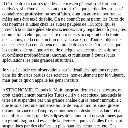
Il résulte de ces causes que les sciences en général sont fort peu
cultivées, si même elles le sont du tout. Chaque particulier est censé
connaître sa profession ou ses affaires, dont un autre ne pourrait se
mêler sans être taxé de folie. On ne connaît point parmi les Turcs de
ces hommes si utiles chez les autres peuples de l'Europe, qui se
livrent à la culture générale des sciences. On y regarderait à-peu-près
comme fou, celui qui, sans être du métier, s'occuperait de la fonte
des canons, de la construction des vaisseaux, ou d'autres objets de
cette espèce. La conséquence naturelle de ces vues étroites est que
les maîtres, de quelque art ou de quelque science que ce soit, sont
eux-mêmes profondément ignorans, et réunissent à toutes leurs
spéculations les plus grandes absurdités.
Je vais éclaircir ces observations par le détail des opinions reçues
dans les diverses parties des sciences, non-seulement par le vulgaire,
mais par ce qu'on appelle les gens instruits.
ASTRONOMIE. Depuis le Mufti jusqu'au dernier des paysans, on
croit généralement parmi les Turcs qu'il y a sept cieux, auxquels la
terre est suspendue par une grande chaîne qui la retient immobile ;
que le soleil est une immense boule de feu, au moins aussi grosse
qu'une province de l'empire, et uniquement destinée à éclairer et à
échauffer la terre ; que les éclipses de la lune sont occasionnées par
un grand dragon qui essaie de la dévorer ; que les étoiles fixes sont
suspendues par des chaînes au plus haut des cieux, etc. etc. Ces