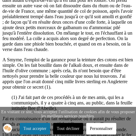
dans autant d'esprit-de-vin qu'il en faut pour les fondre. On prend
ensuite un autre vase où on fait dissoudre dans du rhum ou de l'eau-
de-vie de France, une même quantité de col de poisson, après l'avoir
préalablement trempé dans l'eau jusqu'à ce qu'il soit amolli et gonflé
; de façon qu’il en résulte deux onces d'une colle forte, à laquelle on
ajoute deux petits morceaux de galbanum ou d'ammoniac pilé
jusqu'à l'entière dissolution. On mélange le tout, en l'échauffant à un
feu modéré. La colle a acquis alors son degré de perfection. On la
garde dans une phiole bien bouchée, et quand on en a besoin, on la
verse dans l'eau chaude.
A Smyrne, l'emploi de la garance pour la teinture des cotons est bien
simple. On les fait bouillir dans de l'alkali doux, et ensuite dans de
l'huile d'olive commune ; après cela, ils n'ont besoin que d'être
nettoyés pour prendre la belle couleur que nous lui trouvons. J'ai
appris que l'on avait donné cinq mille livres sterling en Angleterre
pour obtenir ce secret (1).
(1) J'ai fait part de ces procédés à un de mes amis, qui les a
communiqués, il y a quatre à cinq ans, au public, dans la feuille
intitulée Bee (l'Abeille).
En visitant ce site, vous acceptez l'utilisation de cookies afin de vous proposer
les meilleurs services possibles.
J'ai eu connaissance d'un fait remarquable où il aurait pu résulter de
grands avantages pour la société, si l'ignorance des Turcs et
Tout accepter
Tout décliner
Personnaliser
l'insouciance de leur gouvernement n'en avaient frustré le monde.
Un Arabe avait découvert à Constantinople le secret de couler le fer