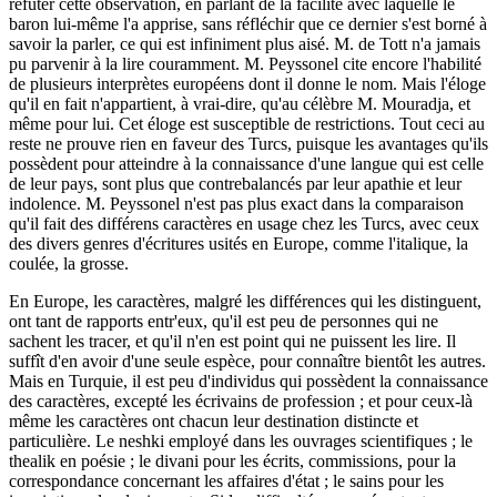
réfuter cette observation, en parlant de la facilité avec laquelle le
baron lui-même l'a apprise, sans réfléchir que ce dernier s'est borné à
savoir la parler, ce qui est infiniment plus aisé. M. de Tott n'a jamais
pu parvenir à la lire couramment. M. Peyssonel cite encore l'habilité
de plusieurs interprètes européens dont il donne le nom. Mais l'éloge
qu'il en fait n'appartient, à vrai-dire, qu'au célèbre M. Mouradja, et
même pour lui. Cet éloge est susceptible de restrictions. Tout ceci au
reste ne prouve rien en faveur des Turcs, puisque les avantages qu'ils
possèdent pour atteindre à la connaissance d'une langue qui est celle
de leur pays, sont plus que contrebalancés par leur apathie et leur
indolence. M. Peyssonel n'est pas plus exact dans la comparaison
qu'il fait des différens caractères en usage chez les Turcs, avec ceux
des divers genres d'écritures usités en Europe, comme l'italique, la
coulée, la grosse.
En Europe, les caractères, malgré les différences qui les distinguent,
ont tant de rapports entr'eux, qu'il est peu de personnes qui ne
sachent les tracer, et qu'il n'en est point qui ne puissent les lire. Il
suffît d'en avoir d'une seule espèce, pour connaître bientôt les autres.
Mais en Turquie, il est peu d'individus qui possèdent la connaissance
des caractères, excepté les écrivains de profession ; et pour ceux-là
même les caractères ont chacun leur destination distincte et
particulière. Le neshki employé dans les ouvrages scientifiques ; le
thealik en poésie ; le divani pour les écrits, commissions, pour la
correspondance concernant les affaires d'état ; le sains pour les