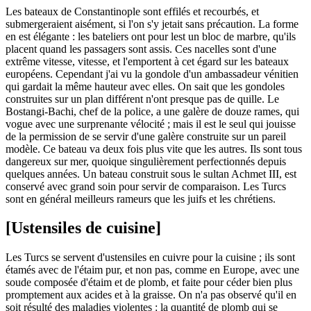
Les bateaux de Constantinople sont effilés et recourbés, et
submergeraient aisément, si l'on s'y jetait sans précaution. La forme
en est élégante : les bateliers ont pour lest un bloc de marbre, qu'ils
placent quand les passagers sont assis. Ces nacelles sont d'une
extrême vitesse, vitesse, et l'emportent à cet égard sur les bateaux
européens. Cependant j'ai vu la gondole d'un ambassadeur vénitien
qui gardait la même hauteur avec elles. On sait que les gondoles
construites sur un plan différent n'ont presque pas de quille. Le
Bostangi-Bachi, chef de la police, a une galère de douze rames, qui
vogue avec une surprenante vélocité ; mais il est le seul qui jouisse
de la permission de se servir d'une galère construite sur un pareil
modèle. Ce bateau va deux fois plus vite que les autres. Ils sont tous
dangereux sur mer, quoique singulièrement perfectionnés depuis
quelques années. Un bateau construit sous le sultan Achmet III, est
conservé avec grand soin pour servir de comparaison. Les Turcs
sont en général meilleurs rameurs que les juifs et les chrétiens.
[Ustensiles de cuisine]
Les Turcs se servent d'ustensiles en cuivre pour la cuisine ; ils sont
étamés avec de l'étaim pur, et non pas, comme en Europe, avec une
soude composée d'étaim et de plomb, et faite pour céder bien plus
promptement aux acides et à la graisse. On n'a pas observé qu'il en
soit résulté des maladies violentes : la quantité de plomb qui se