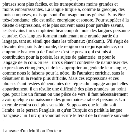
phrases sont plus faciles, et les transpositions moins grandes et
moins embarrassantes. La langue turque a, comme la grecque, des
mots composés, mais qui sont d'un usage moins général. Sans être
très-abondante, elle est mâle, énergique et sonore. Pour suppléer à la
disette d'expressions, et le plus souvent aussi pour paraître savans,
les écrivains turcs emploient beaucoup de mots des langues persanne
et arabe. Ces langues forment maintenant une grande partie du
langage, tant au sérail que dans les tribunaux (makami). S'il s'agit de
discuter des points de morale, de religion ou de jurisprudence, on
emprunte beaucoup de l'arabe : c'est le persan qui est mis à
contribution pour la poésie, les sujets de galanterie, et pour le
langage de la cour. Si les Turcs s'étaient contentés de naturaliser des
expressions étrangères, et de les approprier au génie de leur langue,
comme nous le faisons pour la nôtre, ils l'auraient enrichie, sans la
dénaturer ni la rendre plus difficile. Mais ces expressions et ces
phrases étant restées dépendantes des règles du langage auquel elles
appartiennent, il en résulte une difficulté des plus grandes, au point
que, pour lire un firman ou une pièce de vers, il faut nécessairement
avoir quelque connaissance des grammaires arabe et persanne. Un
exemple rendra ceci plus sensible. Supposons que le latin soit
l'arabe, et le persan Panglais, et qu'en Turquie on parlât la langue
française : un Turc qui voudrait écrire le ferait de la manière suivante
:
Langage d'un Mufti ou Docteur.