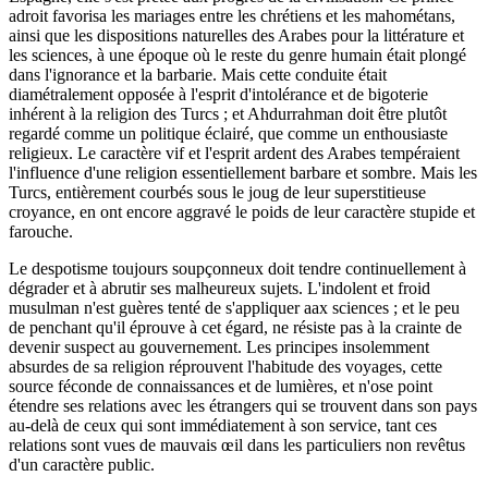
adroit favorisa les mariages entre les chrétiens et les mahométans,
ainsi que les dispositions naturelles des Arabes pour la littérature et
les sciences, à une époque où le reste du genre humain était plongé
dans l'ignorance et la barbarie. Mais cette conduite était
diamétralement opposée à l'esprit d'intolérance et de bigoterie
inhérent à la religion des Turcs ; et Ahdurrahman doit être plutôt
regardé comme un politique éclairé, que comme un enthousiaste
religieux. Le caractère vif et l'esprit ardent des Arabes tempéraient
l'influence d'une religion essentiellement barbare et sombre. Mais les
Turcs, entièrement courbés sous le joug de leur superstitieuse
croyance, en ont encore aggravé le poids de leur caractère stupide et
farouche.
Le despotisme toujours soupçonneux doit tendre continuellement à
dégrader et à abrutir ses malheureux sujets. L'indolent et froid
musulman n'est guères tenté de s'appliquer aax sciences ; et le peu
de penchant qu'il éprouve à cet égard, ne résiste pas à la crainte de
devenir suspect au gouvernement. Les principes insolemment
absurdes de sa religion réprouvent l'habitude des voyages, cette
source féconde de connaissances et de lumières, et n'ose point
étendre ses relations avec les étrangers qui se trouvent dans son pays
au-delà de ceux qui sont immédiatement à son service, tant ces
relations sont vues de mauvais œil dans les particuliers non revêtus
d'un caractère public.