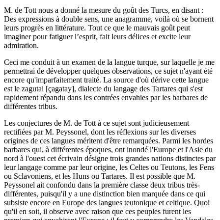
M. de Tott nous a donné la mesure du goût des Turcs, en disant :
Des expressions à double sens, une anagramme, voilà où se bornent
leurs progrès en littérature. Tout ce que le mauvais goût peut
imaginer pour fatiguer l’esprit, fait leurs délices et excite leur
admiration.
Ceci me conduit à un examen de la langue turque, sur laquelle je me
permettrai de développer quelques observations, ce sujet n'ayant été
encore qu'imparfaitement traité. La source d'où dérive cette langue
est le zagutai [çagatay], dialecte du langage des Tartares qui s'est
rapidement répandu dans les contrées envahies par les barbares de
différentes tribus.
Les conjectures de M. de Tott à ce sujet sont judicieusement
rectifiées par M. Peyssonel, dont les réflexions sur les diverses
origines de ces langues méritent d'être remarquées. Parmi les hordes
barbares qui, à différentes époques, ont inondé l'Europe et l'Asie du
nord à l'ouest cet écrivain désigne trois grandes nations distinctes par
leur langage comme par leur origine, les Celtes ou Teutons, les Fens
ou Sclavoniens, et les Huns ou Tartares. Il est possible que M.
Peyssonel ait confondu dans la première classe deux tribus très-
différentes, puisqu'il y a une distinction bien marquée dans ce qui
subsiste encore en Europe des langues teutonique et celtique. Quoi
qu'il en soit, il observe avec raison que ces peuples furent les