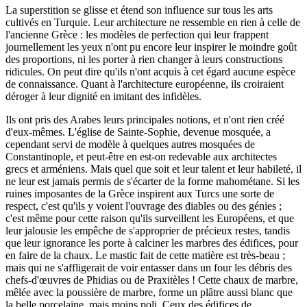
La superstition se glisse et étend son influence sur tous les arts
cultivés en Turquie. Leur architecture ne ressemble en rien à celle de
l'ancienne Grèce : les modèles de perfection qui leur frappent
journellement les yeux n'ont pu encore leur inspirer le moindre goût
des proportions, ni les porter à rien changer à leurs constructions
ridicules. On peut dire qu'ils n'ont acquis à cet égard aucune espèce
de connaissance. Quant à l'architecture européenne, ils croiraient
déroger à leur dignité en imitant des infidèles.
Ils ont pris des Arabes leurs principales notions, et n'ont rien créé
d'eux-mêmes. L'église de Sainte-Sophie, devenue mosquée, a
cependant servi de modèle à quelques autres mosquées de
Constantinople, et peut-être en est-on redevable aux architectes
grecs et arméniens. Mais quel que soit et leur talent et leur habileté, il
ne leur est jamais permis de s'écarter de la forme mahométane. Si les
ruines imposantes de la Grèce inspirent aux Turcs une sorte de
respect, c'est qu'ils y voient l'ouvrage des diables ou des génies ;
c'est même pour cette raison qu'ils surveillent les Européens, et que
leur jalousie les empêche de s'approprier de précieux restes, tandis
que leur ignorance les porte à calciner les marbres des édifices, pour
en faire de la chaux. Le mastic fait de cette matière est très-beau ;
mais qui ne s'affligerait de voir entasser dans un four les débris des
chefs-d'œuvres de Phidias ou de Praxitèles ! Cette chaux de marbre,
mêlée avec la poussière de marbre, forme un plâtre aussi blanc que
la belle porcelaine, mais moins poli. Ceux des édifices de