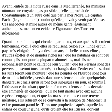
Avant l'entrée de la flotte russe dans la Méditerranée, les ministres
ottomans ne croyaient pas possible qu'elle approchât de
Constantinople d'un autre côté que par la mer Noire. Le capitan
Pacha (le grand-amiral) soutint qu'elle pouvait y venir par Venise.
Ces anecdotes et mille autres du même genre, également
authentiques, mettent en évidence l'ignorance des Turcs en
géographie.
Quant aux traditions qui circulent parmi eux, et auxquelles ils croient
fermement, voici à quoi elles se réduisent. Selon eux, l'Inde est un
pays très-éloigné, où il y a des diamans, de belles mousselines,
d'autres étoffes et de grandes richesses ; que les habitans en sont peu
connus ; ils sont pour la plupart mahométans, mais ils ne
reconnaissent point le califat de leur Sultan ; que les Persans sont des
pervers qui seront tous damnés, et changés dans l'enfer en ânes, dont
les juifs feront leur monture ; que les peuples de l'Europe sont tous
de maudits infidèles, versés dans une science militaire quelquefois
dangereuse ; mais qu'ils seront tous subjugués un jour, et soumis à
l'obéissance du sultan ; que leurs femmes et leurs enfans devraient
être emmenés en captivité ; qu'il ne faut garder avec eux aucune
espèce d'engagement, et que les massacrer tous est une œuvre
méritoire, s'ils refusent de se convertir à la religion de Mahomet. Il
existe pourtant parmi les Turcs une prophétie d'après laquelle les
enfans de couleur jaune, qu'ils croient être les Russes, doivent