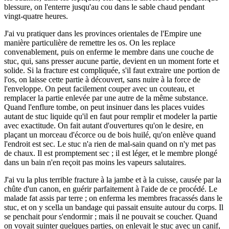
blessure, on l'enterre jusqu'au cou dans le sable chaud pendant
vingt-quatre heures.
J'ai vu pratiquer dans les provinces orientales de l'Empire une
manière particulière de remettre les os. On les replace
convenablement, puis on enferme le membre dans une couche de
stuc, qui, sans presser aucune partie, devient en un moment forte et
solide. Si la fracture est compliquée, s'il faut extraire une portion de
l'os, on laisse cette partie à découvert, sans nuire à la force de
l'enveloppe. On peut facilement couper avec un couteau, et
remplacer la partie enlevée par une autre de la même substance.
Quand l'enflure tombe, on peut insinuer dans les places vuides
autant de stuc liquide qu'il en faut pour remplir et modeler la partie
avec exactitude. On fait autant d'ouvertures qu'on le desire, en
plaçant un morceau d'écorce ou de bois huilé, qu'on enlève quand
l'endroit est sec. Le stuc n'a rien de mal-sain quand on n'y met pas
de chaux. Il est promptement sec ; il est léger, et le membre plongé
dans un bain n'en reçoit pas moins les vapeurs salutaires.
J'ai vu la plus terrible fracture à la jambe et à la cuisse, causée par la
chûte d'un canon, en guérir parfaitement à l'aide de ce procédé. Le
malade fat assis par terre ; on enferma les membres fracassés dans le
stuc, et on y scella un bandage qui passait ensuite autour du corps. Il
se penchait pour s'endormir ; mais il ne pouvait se coucher. Quand
on voyait suinter quelques parties, on enlevait le stuc avec un canif,