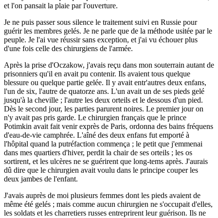
et l'on pansait la plaie par l'ouverture.
Je ne puis passer sous silence le traitement suivi en Russie pour
guérir les membres gelés. Je ne parle que de la méthode usitée par le
peuple. Je l'ai vue réussir sans exception, et j'ai vu échouer plus
d'une fois celle des chirurgiens de l'armée.
Après la prise d'Oczakow, j'avais reçu dans mon souterrain autant de
prisonniers qu'il en avait pu contenir. Ils avaient tous quelque
blessure ou quelque partie gelée. Il y avait entr'autres deux enfans,
l'un de six, l'autre de quatorze ans. L'un avait un de ses pieds gelé
jusqu'à la cheville ; l'autre les deux orteils et le dessous d'un pied.
Dès le second jour, les parties parurent noires. Le premier jour on
n'y avait pas pris garde. Le chirurgien français que le prince
Potimkin avait fait venir exprès de Paris, ordonna des bains fréquens
d'eau-de-vie camphrée. L'aîné des deux enfans fut emporté à
l'hôpital quand la putréfaction commença ; le petit que j'emmenai
dans mes quartiers d'hiver, perdit la chair de ses orteils ; les os
sortirent, et les ulcères ne se guérirent que long-tems après. J'aurais
dû dire que le chirurgien avait voulu dans le principe couper les
deux jambes de l'enfant.
J'avais auprès de moi plusieurs femmes dont les pieds avaient de
même été gelés ; mais comme aucun chirurgien ne s'occupait d'elles,
les soldats et les charretiers russes entreprirent leur guérison. Ils ne