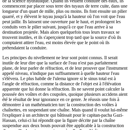
de la science hydraulique. Quand ils veulent conduire des eaux, ils
commencent par placer sous terre des tuyaux de terre cuite, dans une
longueur d'un quart de mille, plus ou moins. Ils font ensuite un pilier
quarré, et y élèvent le tuyau jusqu'à la hauteur où l'on voit que l'eau
peut jaillir. Ils laissent une ouverture par le haut, et prolongent les
conduits vers le pilier suivant, jusqu'à ce que l'eau arrive à sa
destination projetée. Mais alors quelquefois tous leurs travaux se
trouvent inutiles, et ils s'aperçoient trop tard que la source d'où ils
comptaient attirer l'eau, est moins élevée que le point où ils
prétendaient la conduire.
Les principes du nivellement ne leur sont point connus. Il serait
inutile de leur dire que la surface de l'eau n'est pas parfaitement
plane, de leur parler de réfraction, et de leur prouver que l'instrument
appelé niveau, n'indique pas suffisamment à quelle hauteur l'eau
s'élèvera. Le plus habile de l'ulema ignore si le sinus total est à
l'angle de réfraction, comme la distance de l'objet est à l'élévation
apparente que lui donne la réfraction. Ils ne savent point calculer la
poussée des voûtes et des coupoles, quoique plusieurs accidens aient
été le résultat de leur ignorance en ce genre. Je réussis une fois à
démontrer à un mathématicien turc la construction des voûtes à
chaînettes, en suspendant une chaîne. Mais quand il voulut lui-même
l'expliquer à un architecte qui bâtissait pour le capitan-pacha Gazi-
Hassan, celui-ci lui répondit que la figure décrite par la chaîne
suspendue aux deux bouts pouvait être applicable à la construction