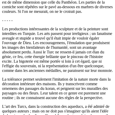
est de même dimension que celle du Panthéon. Les parties de la
corniche sont répétées sur le pavé au-dessous en marbres de diverses
couleurs. Si l'on ne mesurait, on ne le croirait pas.
- - - - -
Les productions intéressantes de la sculpture et de la peinture sont
interdites en Turquie. Les arts passent pour irreligieux ; un fanatisme
aveugle et stupide a trouvé qu'il était impie de vouloir égaler
l'ouvrage de Dieu. Les encouragemens, l'émulation que produisent
les images des bienfaiteurs de l'humanité, sont un avantage
absolument perdu. Aussi le Turc ne ressent-il jamais cet élan du
génie, ce feu, cette énergie brûlante que le pinceau de l'histoire
excite. La bigoterie est même portée si loin à cet égard, que ni
l'effigie du souverain, ni la représentation d'un être quelconque,
comme dans les anciennes médailles, ne paraissent sur leur monnoie.
La tolérance permet seulement l'imitation de la nature morte dans la
décoration intérieure des maisons. Ils y transcrivent comme
ornemens des passages du koran, et peignent sur les murailles des
paysages ou des fleurs. Leur talent en ce genre est purement une
routine ; ils ne connaissent aucune des règles de la perspective.
L’art des Turcs, dans la construction des aqueducs, a été admiré de
quelques auteurs ; mais on ne doit pas s'imaginer qu'ils aient l'idée