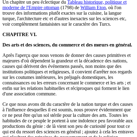
Un chapitre un peu éclectique du
Tableau historique, politique et
moderne de l'Empire ottoman
(1798) de
William Eton
, où l'on
trouve des informations plutôt exactes sur la cuisine, la langue
turque, l'architecture etc et d'autres inexactes sur les sciences etc,
voir complètement fantaisistes sur le caractère des Turcs.
CHAPITRE VI.
Des arts et des sciences, du commerce et des mœurs en général.
Après l'aperçu que nous venons de donner des causes primitives et
majeures d'où dépendent la grandeur et la décadence des nations,
causes qui dérivent des événemens passés, non moins que des
institutions politiques et religieuses, il convient d'arrêter nos regards
sur les coutumes intérieures, les préjugés domestiques, les
connaissances ou les erreurs concernant le commerce et les arts ; et
enfin sur les relations habituelles et réciproques qui forment le lien
d'une association commune.
Ce que nous avons dit du caractère de la nation turque et des causes
à l'influence desquelles il est soumis, nous prouve évidemment que
ce ne peut être qu'un sol stérile pour la culture des arts. Toutes les
habitudes de ce peuple le portent à une indolence peu favorable aux
productions du génie : de là vient son peu de curiosité pour tout ce
qui est du ressort des sciences en général ; ajoutez à cela les entraves