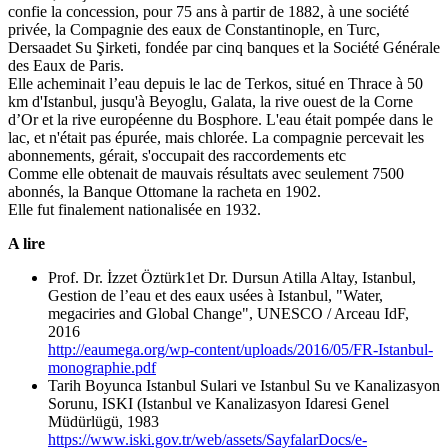
confie la concession, pour 75 ans à partir de 1882, à une société
privée, la Compagnie des eaux de Constantinople, en Turc,
Dersaadet Su Şirketi, fondée par cinq banques et la Société Générale
des Eaux de Paris.
Elle acheminait l’eau depuis le lac de Terkos, situé en Thrace à 50
km d'Istanbul, jusqu'à Beyoglu, Galata, la rive ouest de la Corne
d’Or et la rive européenne du Bosphore. L'eau était pompée dans le
lac, et n'était pas épurée, mais chlorée. La compagnie percevait les
abonnements, gérait, s'occupait des raccordements etc
Comme elle obtenait de mauvais résultats avec seulement 7500
abonnés, la Banque Ottomane la racheta en 1902.
Elle fut finalement nationalisée en 1932.
A lire
Prof. Dr. İzzet Öztürk1et Dr. Dursun Atilla Altay, Istanbul,
Gestion de l’eau et des eaux usées à Istanbul, "Water,
megaciries and Global Change", UNESCO / Arceau IdF,
2016
http://eaumega.org/wp-content/uploads/2016/05/FR-Istanbul-
monographie.pdf
Tarih Boyunca Istanbul Sulari ve Istanbul Su ve Kanalizasyon
Sorunu, ISKI (Istanbul ve Kanalizasyon Idaresi Genel
Müdürlügü, 1983
https://www.iski.gov.tr/web/assets/SayfalarDocs/e-