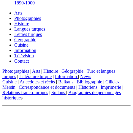
1890-1900
Arts
Photographies
Histoire
Langues turques
Lettres turques
Géographie
Cuisine
Information
Télévision
Contact
Photographies
|
Arts
|
Histoire
|
Géographie
|
Turc et langues
turques
|
Littérature turque
|
Information
|
News
Cuisine
|
Anecdotes et récits
|
Balkans
|
Bibliographie
|
Cilicie-
Mersin
|
Correspondance et documents
|
Historiens
|
Imprimerie
|
Relations franco-turques
|
Sultans
|
Biographies de personnages
historique
s |