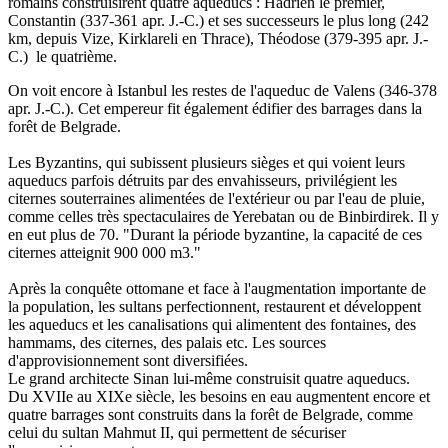
romains construisirent quatre aqueducs : Hadrien le premier,
Constantin (337-361 apr. J.-C.) et ses successeurs le plus long (242
km, depuis Vize, Kirklareli en Thrace), Théodose (379-395 apr. J.-
C.) le quatrième.
On voit encore à Istanbul les restes de l'aqueduc de Valens (346-378
apr. J.-C.). Cet empereur fit également édifier des barrages dans la
forêt de Belgrade.
Les Byzantins, qui subissent plusieurs sièges et qui voient leurs
aqueducs parfois détruits par des envahisseurs, privilégient les
citernes souterraines alimentées de l'extérieur ou par l'eau de pluie,
comme celles très spectaculaires de Yerebatan ou de Binbirdirek. Il y
en eut plus de 70. "Durant la période byzantine, la capacité de ces
citernes atteignit 900 000 m3."
Après la conquête ottomane et face à l'augmentation importante de
la population, les sultans perfectionnent, restaurent et développent
les aqueducs et les canalisations qui alimentent des fontaines, des
hammams, des citernes, des palais etc. Les sources
d'approvisionnement sont diversifiées.
Le grand architecte Sinan lui-même construisit quatre aqueducs.
Du XVIIe au XIXe siècle, les besoins en eau augmentent encore et
quatre barrages sont construits dans la forêt de Belgrade, comme
celui du sultan Mahmut II, qui permettent de sécuriser