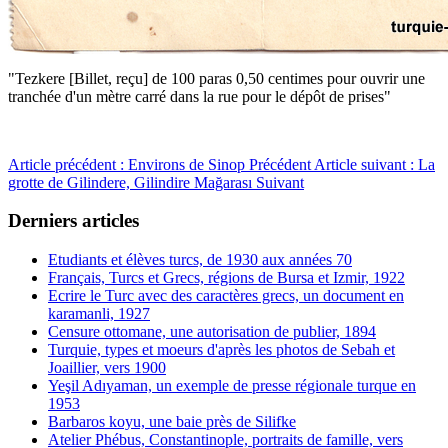
"Tezkere [Billet, reçu] de 100 paras 0,50 centimes pour ouvrir une
tranchée d'un mètre carré dans la rue pour le dépôt de prises"
Article précédent : Environs de Sinop
Précédent
Article suivant : La
grotte de Gilindere, Gilindire Mağarası
Suivant
Derniers articles
Etudiants et élèves turcs, de 1930 aux années 70
Français, Turcs et Grecs, régions de Bursa et Izmir, 1922
Ecrire le Turc avec des caractères grecs, un document en
karamanli, 1927
Censure ottomane, une autorisation de publier, 1894
Turquie, types et moeurs d'après les photos de Sebah et
Joaillier, vers 1900
Yeşil Adıyaman, un exemple de presse régionale turque en
1953
Barbaros koyu, une baie près de Silifke
Atelier Phébus, Constantinople, portraits de famille, vers