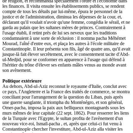
de religion, et recommanda spécialement l'ordre et l'économie dans
les finances. Il visita ensuite les établissements publics, se rendent
compte de tous les détails par lui-même, épura le personnel de la
justice et de l'administration, diminua les dépenses de la cour, et,
déclarant qu'il voulait n'avoir qu'une femme, congédia le sérail, et ne
garda au palais que les sultanes mères de princes. Contrairement à
l'usage établi, il retint près de lui ses neveux que les traditions
condamnaient à une sorte de réclusion : il nomma pacha Méhémet
Mourad, l'aîné d'entre eux, et plaça les autres à l'école militaire de
Constantinople. Il leur présenta son fils, âgé de quatre ans, qu'il avait
jusque-là fait élever secrètement, avec le consentement tacite d'Abd-
ul-Medjid, pour se conformer en apparence à l'usage qui défend à
l'héritier du trône d'élever ses enfants mâles venus au monde avant
son avènement.
Politique extérieure
Au dehors, Abd-ul-Aziz reconnut le royaume d'Italie, conclut avec
ce pays, l'Angleterre et la France des traités de commerce, se montra
conciliant pour l'arrangement de la question du Liban, puis après
une guerre sanglante, il triompha du Monténégro, et son général,
Omer-pacha, imposa la paix aux belliqueux montagnards sous les
murs mêmes de leur capitale (22 sept. 1862). Pour resserrer les liens
de la Turquie avec l'Egypte, le sultan profita de l'avènement d'un
nouveau vice-roi, Ismaïl-pacha , et, après que celui-ci fut venu à
Constantinople chercher l'investiture, Abd-ul-Aziz alla visiter les