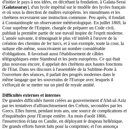
d'initier
le
pays
à
nos
idées,
en
décrétant la
fondation,
à Galata-Se
rai
[
Galatasaray
],
d'un
lycée
impérial
sur
le
modèle
des
lycées
français
et
où
sous
la
direction
de
maîtres
européens.
les
mu
sulmans
et
les
chrétiens
recevraient
une
instruc
tion
commune.
Peu
après,
il
fondait
à
Constan
tinople
un
observatoire
météorologique.
En
juillet
1869,
la
Cour
suprême
de
l'Empire,
chargée
de
préparer
un
Code
civil,
publiait
la
première
par
tie
de
son
travail
inspire
de
l'esprit
moderne.
L'an
née
suivante,
il
témoignait
le
plus
vif
intérêt
à
l'œuvre
de
la
création
des
chemins
de
fer
turcs,
et
à
son
exemple,
toute
la
cour,
la
sultane
elle-
même,
souscrivaient
un
nombre
considérable
d'obligations.
Il
favorisait
aussi
l'établissement
de
câbles
télégraphiques
entre
Stamboul
et
les
ports
européens.
Ce
qui
était
plus
nouveau
en
core,
il
appelait
des
chrétiens
aux
hautes
fonc
tions
de
l'Etat.
Dans
ses
discours
à
l'assemblée
de
la
Sublime-Porte
à
l'ouverture
des
séances,
il
parlait
des
progrès
modernes
dans
le
même
lan
gage
que
les
souverains
de
l'Europe
avec
lesquels
il
s'efforçait
de
se
mettre
sur
un
pied
de
royale
amitié.
Difficultés externes et internes
De
grandes
difficultés
furent
créées
au
gou
vernement
d'Abd-ul-Aziz
par
tes
tentatives
d'af
franchissement
des
Crétois,
secondées
par
les
Grecs.
Elles
furent,
pendant
trois
ans,
une
source
de
complications
et
d'inquiétudes
pour
l'Europe
en
tière.
Au
mois
d'août
1866,
l'insurrection
éclata
en
Candie,
en
déployant
le
drapeau
hellénique.
De
grands
efforts
furent
faits
pour
la
comprimer,
et
l'on
annonça