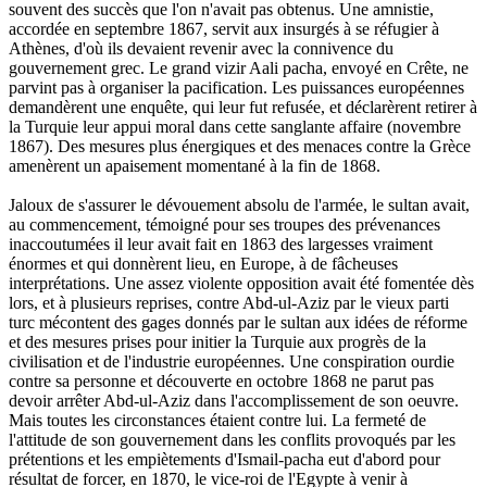
souvent
des
succès
que
l'on
n'a
vait
pas
obtenus.
Une
amnistie,
accordée
en
sep
tembre
1867,
servit
aux
insurgés
à
se
réfugier
à
Athènes,
d'où
ils
devaient
revenir
avec
la
conni
vence
du
gouvernement
grec.
Le
grand
vizir
Aali
pacha,
envoyé
en
Crête,
ne
parvint
pas
à
organiser
la
pacification.
Les
puissances
euro
péennes
demandèrent
une
enquête,
qui
leur
fut
refusée,
et
déclarèrent
retirer
à
la
Turquie
leur
appui
moral
dans
cette
sanglante
affaire
(novem
bre
1867).
Des
mesures
plus
énergiques
et
des
menaces
contre
la
Grèce
amenèrent
un
apaise
ment
momentané
à
la
fin
de
1868.
Jaloux
de
s'assurer
le
dévouement
absolu
de
l'armée,
le
sultan
avait,
au
commencement,
té
moigné
pour
ses
troupes
des
prévenances
inac
coutumées
il
leur
avait
fait
en
1863
des
largesses
vraiment
énormes
et
qui
donnèrent
lieu,
en
Eu
rope,
à
de
fâcheuses
interprétations.
Une
assez
violente
opposition
avait été
fomentée
dès
lors,
et
à
plusieurs
reprises,
contre
Abd-ul-Aziz
par
le
vieux
parti
turc
mécontent
des gages donnés
par
le
sultan
aux
idées
de
réforme
et
des
mesures
prises
pour
initier
la
Turquie
aux
progrès
de
la
civilisation
et
de
l'industrie
européennes.
Une
con
spiration
ourdie
contre
sa
personne
et
découverte
en
octobre
1868
ne
parut
pas
devoir
arrêter
Abd-
ul-Aziz
dans
l'accomplissement
de
son
oeuvre.
Mais
toutes
les
circonstances
étaient
contre
lui.
La
fermeté
de
l'attitude
de
son
gouvernement
dans
les
conflits
provoqués
par
les
prétentions
et
les
empiètements
d'Ismail-pacha
eut
d'abord
pour
résultat
de
forcer,
en
1870,
le
vice-roi
de
l'E
gypte
à
venir
à