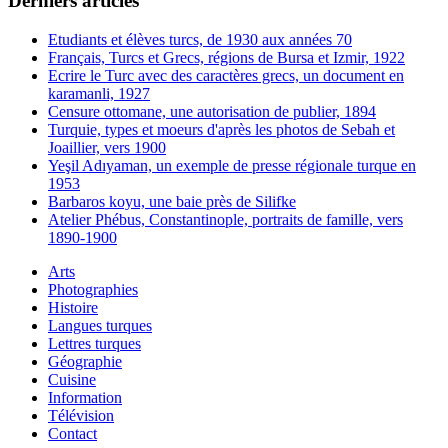
Derniers articles
Etudiants et élèves turcs, de 1930 aux années 70
Français, Turcs et Grecs, régions de Bursa et Izmir, 1922
Ecrire le Turc avec des caractères grecs, un document en
karamanli, 1927
Censure ottomane, une autorisation de publier, 1894
Turquie, types et moeurs d'après les photos de Sebah et
Joaillier, vers 1900
Yeşil Adıyaman, un exemple de presse régionale turque en
1953
Barbaros koyu, une baie près de Silifke
Atelier Phébus, Constantinople, portraits de famille, vers
1890-1900
Arts
Photographies
Histoire
Langues turques
Lettres turques
Géographie
Cuisine
Information
Télévision
Contact