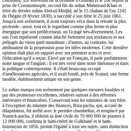
Ottomans, 32e souverain de la dynastie d'Othman et le 26e depuis la
prise de Constantinople, second fils du sultan Mahmoud-Khan et
frère du dernier sultan Abd-ul-Medjid, né le 15 chaban de l'an 1245
de l'hégire (9 février 1830), a succédé à son frère le 25 juin 1861.
Jusqu'à son avènement, il avait toujours vécu dans la retraite la plus
profonde : aussi, tout en le regardant comme plus ferme et plus
énergique que son prédécesseur, on l'a jugé très-diversement. Les
uns l'ont représenté comme attaché fortement aux tendances et aux
préjugés du vieux parti musulman ; d'autres, au contraire, lui
attribuaient de la propension pour les idées modernes. Cette dernière
opinion était plus en rapport avec ses premiers actes et avec
l'éducation qu'il a reçue. Elevé par un Français, il parle parfaitement
notre langue et l'anglais : il est très versé dans notre littérature et dans
la politique contemporaine. Il s'était beaucoup occupé
d'améliorations agricoles, et il avait fondé, près de Scutari, une ferme
modèle, établissement unique en son genre.
Le sultan marqua son avènement par quelques mesures louables et
par des promesses excellentes, relatives surtout à des réformes
intérieures et financières. Conservant tous les ministres de son frère,
à l'exception du ministre des finances, Riza-pacha, qui, accusé de
dilapidation, fut arrêté avec le premier chambellan, et remplacé par
Namick-pacha, il réduisit sa liste civile de 70 000 000 de piastres à
12 000 000, confirma le hatti-chérif de Gulkhanè et le hatti-
hunmayun de 1856, promit l'égalité à tous ses sujets, sans distinction