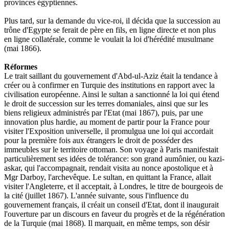
provinces égyptiennes.
Plus
tard,
sur
la
demande
du
vice-
roi,
il
décida
que
la
succession
au
trône
d'Egypte
se
ferait
de
père
en
fils,
en
ligne
directe
et
non
plus
en
ligne
collatérale,
comme
le
voulait
la
loi
d'hérédité
musulmane
(mai
1866).
Réformes
Le
trait
saillant
du
gouvernement
d'Abd-ul-Aziz
était
la
tendance
à
créer
ou
à
confirmer
en
Turquie
des
institutions
en
rapport
avec
la
civilisation
européenne.
Ainsi
le
sultan
a
sanctionné
la
loi
qui
étend
le
droit
de
succession
sur
les
terres
doma
niales,
ainsi
que
sur
les
biens
religieux
adminis
trés
par
l'Etat
(mai
1867),
puis,
par
une
innova
tion
plus
hardie,
au
moment
de
partir
pour
la
France
pour
visiter
l'Exposition
universelle,
il
promulgua
une
loi
qui
accordait
pour
la
première
fois
aux
étrangers
le
droit
de
posséder
des
im
meubles
sur
le
territoire
ottoman.
Son
voyage
à
Paris
manifestait
particulièrement
ses
idées
de
tolérance:
son
grand
aumônier,
ou
kazi-
askar,
qui
l'accompagnait,
rendait
visita
au
nonce
apos
tolique
et
à
Mgr
Darboy,
l'archevêque.
Le
sultan,
en
quittant
la
France,
allait
visiter
l'Angleterre,
et
il
acceptait,
à
Londres,
le
titre
de
bourgeois
de
la
cité
(juillet
1867).
L'année
suivante,
sous
l'in
fluence
du
gouvernement
français,
il
créait
un
conseil
d'Etat,
dont
il
inaugurait
l'ouverture
par
un
discours
en
faveur
du
progrès
et
de
la
régéné
ration
de
la
Turquie
(mai
1868).
Il
marquait,
en
même
temps,
son
désir