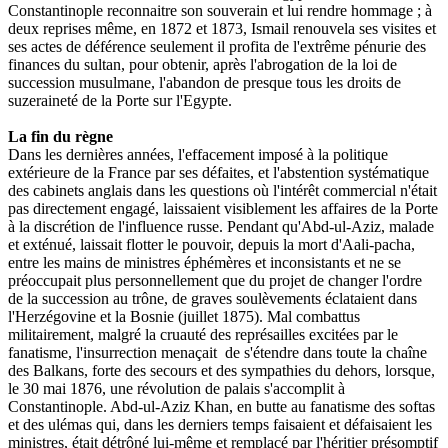
Constantinople
reconnaitre
son
souverain
et
lui
rendre
hommage ;
à
deux
re
prises
même,
en
1872
et
1873,
Ismail
renouvela
ses
visites
et
ses
actes
de
déférence
seulement
il
profita
de
l'extrême
pénurie
des
finances
du
sultan,
pour
obtenir,
après
l'abrogation
de
la
loi
de
succession
musulmane,
l'abandon
de
presque
tous
les
droits
de
suzeraineté
de
la
Porte
sur
l'Egypte.
La fin du règne
Dans
les
dernières
années,
l'effacement
imposé
à
la
politique
extérieure
de
la
France
par
ses
défaites,
et
l'abstention
systématique
des
cabinets
anglais
dans
les
questions
où
l'intérêt
commer
cial
n'était
pas
directement
engagé,
laissaient
visiblement
les
affaires
de
la
Porte
à
la
discrétion
de
l'influence
russe.
Pendant
qu'Abd-ul-Aziz,
malade
et
exténué,
laissait
flotter
le
pouvoir,
de
puis
la
mort
d'Aali-pacha,
entre
les
mains
de
ministres
éphémères
et
inconsistants
et
ne
se
préoccupait
plus
personnellement
que
du
projet
de
changer
l'ordre
de
la
succession
au
trône,
de
graves
soulèvements
éclataient
dans
l'Herzégo
vine
et
la
Bosnie
(juillet
1875).
Mal
combattus
militairement,
malgré
la
cruauté
des
représailles
excitées
par
le
fanatisme,
l'insurrection
menaçait
de
s'étendre
dans
toute
la
chaîne
des
Balkans,
forte
des
secours
et
des
sympathies
du
dehors,
lorsque,
le
30
mai
1876,
une
révolution
de
palais
s'accomplit
à
Constantinople.
Abd-ul-Aziz
Khan,
en
butte
au
fanatisme
des
softas
et
des
ulémas
qui,
dans
les
derniers
temps
faisaient
et
défai
saient
les
ministres,
était
détrôné
lui-même
et
remplacé
par
l'héritier
présomptif