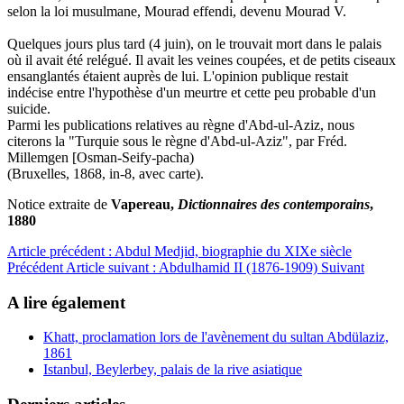
selon
la
loi
musulmane,
Mourad
effendi,
devenu
Mourad
V.
Quelques
jours
plus
tard
(4
juin),
on
le
trouvait
mort
dans
le
palais
où
il
avait
été
relégué.
Il
avait
les
veines
coupées,
et
de
petits
ciseaux
en
sanglantés
étaient
auprès
de
lui.
L'opinion
publi
que
restait
indécise
entre
l'hypothèse
d'un
meur
tre
et
cette
peu
probable
d'un
suicide.
Parmi
les
publications
relatives
au
règne
d'Abd-ul-Aziz,
nous
citerons
la
"Turquie sous le
règne
d'Abd-ul-
Aziz",
par
Fréd.
Millemgen
[Osman-Seify-pacha)
(Bruxelles,
1868,
in-8,
avec
carte)
.
Notice extraite de
Vapereau,
Dictionnaires des contemporains
,
1880
Article précédent : Abdul Medjid, biographie du XIXe siècle
Précédent
Article suivant : Abdulhamid II (1876-1909)
Suivant
A lire également
Khatt, proclamation lors de l'avènement du sultan Abdülaziz,
1861
Istanbul, Beylerbey, palais de la rive asiatique