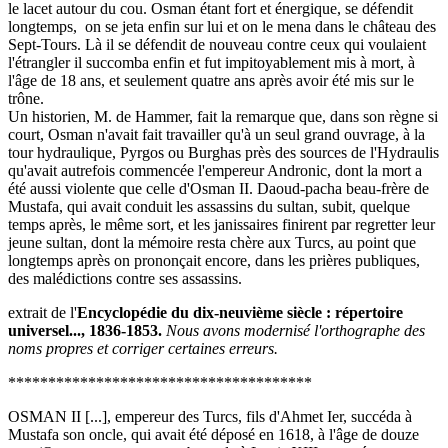
le lacet autour du cou. Osman étant fort et énergique, se défendit
longtemps, on se jeta enfin sur lui et on le mena dans le château des
Sept-Tours. Là il se défendit de nouveau contre ceux qui voulaient
l'étrangler il succomba enfin et fut impitoyablement mis à mort, à
l'âge de 18 ans, et seulement quatre ans après avoir été mis sur le
trône.
Un historien, M. de Hammer, fait la remarque que, dans son règne si
court, Osman n'avait fait travailler qu'à un seul grand ouvrage, à la
tour hydraulique, Pyrgos ou Burghas près des sources de l'Hydraulis
qu'avait autrefois commencée l'empereur Andronic, dont la mort a
été aussi violente que celle d'Osman II. Daoud-pacha beau-frère de
Mustafa, qui avait conduit les assassins du sultan, subit, quelque
temps après, le même sort, et les janissaires finirent par regretter leur
jeune sultan, dont la mémoire resta chère aux Turcs, au point que
longtemps après on prononçait encore, dans les prières publiques,
des malédictions contre ses assassins.
extrait de l'
Encyclopédie du dix-neuvième siècle : répertoire
universel..., 1836-1853.
Nous avons modernisé l'orthographe des
noms propres et corriger certaines erreurs.
**************************************
OSMAN II [...], empereur des Turcs, fils d'Ahmet Ier, succéda à
Mustafa son oncle, qui avait été déposé en 1618, à l'âge de douze