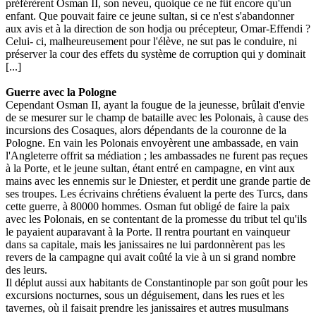
préférèrent Osman II, son neveu, quoique ce ne fût encore qu'un
enfant. Que pouvait faire ce jeune sultan, si ce n'est s'abandonner
aux avis et à la direction de son hodja ou précepteur, Omar-Effendi ?
Celui- ci, malheureusement pour l'élève, ne sut pas le conduire, ni
préserver la cour des effets du système de corruption qui y dominait
[...]
Guerre avec la Pologne
Cependant Osman II, ayant la fougue de la jeunesse, brûlait d'envie
de se mesurer sur le champ de bataille avec les Polonais, à cause des
incursions des Cosaques, alors dépendants de la couronne de la
Pologne. En vain les Polonais envoyèrent une ambassade, en vain
l'Angleterre offrit sa médiation ; les ambassades ne furent pas reçues
à la Porte, et le jeune sultan, étant entré en campagne, en vint aux
mains avec les ennemis sur le Dniester, et perdit une grande partie de
ses troupes. Les écrivains chrétiens évaluent la perte des Turcs, dans
cette guerre, à 80000 hommes. Osman fut obligé de faire la paix
avec les Polonais, en se contentant de la promesse du tribut tel qu'ils
le payaient auparavant à la Porte. Il rentra pourtant en vainqueur
dans sa capitale, mais les janissaires ne lui pardonnèrent pas les
revers de la campagne qui avait coûté la vie à un si grand nombre
des leurs.
Il déplut aussi aux habitants de Constantinople par son goût pour les
excursions nocturnes, sous un déguisement, dans les rues et les
tavernes, où il faisait prendre les janissaires et autres musulmans