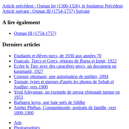
Article précédent : Osman Ier (1300-1326), le fondateur
Précédent
Article suivant : Osman III (1754-1757)
Suivant
A lire également
Osman III (1754-1757)
Derniers articles
Etudiants et élèves turcs, de 1930 aux années 70
Français, Turcs et Grecs, régions de Bursa et Izmir, 1922
Ecrire le Turc avec des caractères grecs, un document en
karamanli, 1927
Censure ottomane, une autorisation de publier, 1894
Turquie, types et moeurs d'après les photos de Sebah et
Joaillier, vers 1900
Yeşil Adıyaman, un exemple de presse régionale turque en
1953
Barbaros koyu, une baie près de Silifke
Atelier Phébus, Constantinople, portraits de famille, vers
1890-1900
Arts
Photographies