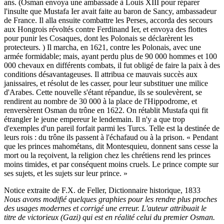
ans. (Osman envoya une ambassade à Louis XIII pour réparer
l'insulte que Mustafa Ier avait faite au baron de Sancy, ambassadeur
de France. Il alla ensuite combattre les Perses, accorda des secours
aux Hongrois révoltés contre Ferdinand Ier, et envoya des flottes
pour punir les Cosaques, dont les Polonais se déclarèrent les
protecteurs. ) Il marcha, en 1621, contre les Polonais, avec une
armée formidable; mais, ayant perdu plus de 90 000 hommes et 100
000 chevaux en différents combats, il fut obligé de faire la paix à des
conditions désavantageuses. Il attribua ce mauvais succès aux
janissaires, et résolut de les casser, pour leur substituer une milice
d'Arabes. Cette nouvelle s'étant répandue, ils se soulevèrent, se
rendirent au nombre de 30 000 à la place de l'Hippodrome, et
renversèrent Osman du trône en 1622. On rétablit Mustafa qui fit
étrangler le jeune empereur le lendemain. Il n'y a que trop
d'exemples d'un pareil forfait parmi les Turcs. Telle est la destinée de
leurs rois : du trône ils passent à l'échafaud ou à la prison. « Pendant
que les princes mahométans, dit Montesquieu, donnent sans cesse la
mort ou la reçoivent, la religion chez les chrétiens rend les princes
moins timides, et par conséquent moins cruels. Le prince compte sur
ses sujets, et les sujets sur leur prince. »
Notice extraite de F.X. de Feller, Dictionnaire historique, 1833
Nous avons modifié quelques graphies pour les rendre plus proches
des usages modernes et corrigé une erreur. L'auteur attribuait le
titre de victorieux (Gazi) qui est en réalité celui du premier Osman.