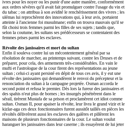
ivres pour les noyer ou les punir d'une autre manière, conformément
aux ordres sévères qu'il avait fait promulguer contre l'usage du vin et
du tabac ; on attribua à son avidité le renchérissement des vivres ; les
ulémas lui reprochèrent des innovations qui, à leur avis, portaient
atteinte à l'ancienne foi musulmane; enfin on trouva mauvais qu'il se
fût choisi trois femmes parmi les filles de ses sujets ; tandis que,
selon la coutume, les sultans ses prédécesseurs se contentaient des
femmes prises parmi les esclaves.
Révolte des janissaires et mort du sultan
Enfin il souleva contre lui un mécontentement général par sa
résolution de marcher, au printemps suivant, contre les Druses et de
préparer, pour cela, des armements très-considérables. En vain le
mufti et l'astrologue de la cour firent des représentations au jeune
sultan ; celui-ci ayant persisté en dépit de tous ces avis, il y eut une
révolte des janissaires qui demandèrent le renvoi du précepteur et la
renonciation du sultan à la campagne projetée. Osman accorda le
second point et refusa le premier. Dès lors la fureur des janissaires et
des spahis n'eut plus de bornes ; les insurgés pénétrèrent dans le
sérail, tirèrent Mustafa de sa prison et proclamèrent cet idiot comme
sultan. Osman II, pour apaiser la révolte, leur livra le grand vizir et le
kizlar-aga ces deux fonctionnaires furent aussitôt taillés en pièces les
révoltés délivrèrent aussi les esclaves des galères et pillèrent les
maisons de plusieurs fonctionnaires de la cour. Le sultan voulut
haranguer les janissaires dans leur caserne ; ils essayèrent de lui jeter