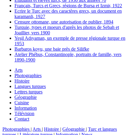
Etudiants et élèves turcs, de 1930 aux années 70
Français, Turcs et Grecs, régions de Bursa et Izmir, 1922
Ecrire le Turc avec des caractères grecs, un document en
karamanli, 1927
Censure ottomane, une autorisation de publier, 1894
Turquie, types et moeurs d'après les photos de Sebah et
Joaillier, vers 1900
Yeşil Adıyaman, un exemple de presse régionale turque en
1953
Barbaros koyu, une baie près de Silifke
Atelier Phébus, Constantinople, portraits de famille, vers
1890-1900
Arts
Photographies
Histoire
Langues turques
Lettres turques
Géographie
Cuisine
Information
Télévision
Contact
Photographies
|
Arts
|
Histoire
|
Géographie
|
Turc et langues
turques
|
Littérature turque
|
Information
|
News