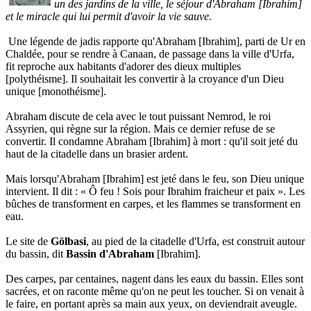
un des jardins de la ville, le séjour d'Abraham [Ibrahim]
et le miracle qui lui permit d'avoir la vie sauve.
Une légende de jadis rapporte qu'Abraham [Ibrahim], parti de Ur en
Chaldée, pour se rendre à Canaan, de passage dans la ville d'Urfa,
fit reproche aux habitants d'adorer des dieux multiples
[polythéisme]. Il souhaitait les convertir à la croyance d'un Dieu
unique [monothéisme].
Abraham discute de cela avec le tout puissant Nemrod, le roi
Assyrien, qui règne sur la région. Mais ce dernier refuse de se
convertir. Il condamne Abraham [Ibrahim] à mort : qu'il soit jeté du
haut de la citadelle dans un brasier ardent.
Mais lorsqu'Abraham [Ibrahim] est jeté dans le feu, son Dieu unique
intervient. Il dit : « Ô feu ! Sois pour Ibrahim fraicheur et paix ». Les
bûches de transforment en carpes, et les flammes se transforment en
eau.
Le site de
Gölbasi
, au pied de la citadelle d'Urfa, est construit autour
du bassin, dit
Bassin d'Abraham
[Ibrahim].
Des carpes, par centaines, nagent dans les eaux du bassin. Elles sont
sacrées, et on raconte même qu'on ne peut les toucher. Si on venait à
le faire, en portant après sa main aux yeux, on deviendrait aveugle.