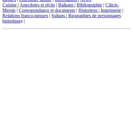
Cuisine
|
Anecdotes et récits
|
Balkans
|
Bibliographie
|
Cilicie-
Mersin
|
Correspondance et documents
|
Historiens
|
Imprimerie
|
Relations franco-turques
|
Sultans
|
Biographies de personnages
historique
s |