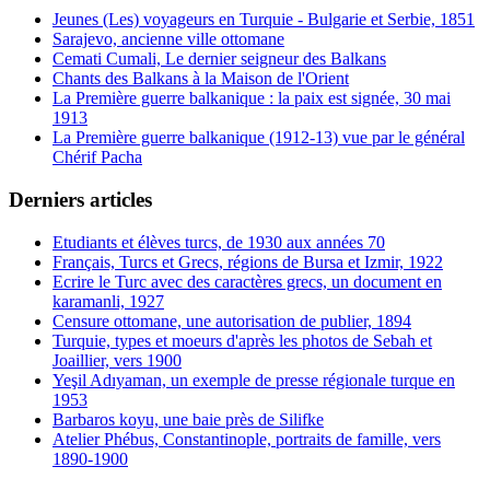
Jeunes (Les) voyageurs en Turquie - Bulgarie et Serbie, 1851
Sarajevo, ancienne ville ottomane
Cemati Cumali, Le dernier seigneur des Balkans
Chants des Balkans à la Maison de l'Orient
La Première guerre balkanique : la paix est signée, 30 mai
1913
La Première guerre balkanique (1912-13) vue par le général
Chérif Pacha
Derniers articles
Etudiants et élèves turcs, de 1930 aux années 70
Français, Turcs et Grecs, régions de Bursa et Izmir, 1922
Ecrire le Turc avec des caractères grecs, un document en
karamanli, 1927
Censure ottomane, une autorisation de publier, 1894
Turquie, types et moeurs d'après les photos de Sebah et
Joaillier, vers 1900
Yeşil Adıyaman, un exemple de presse régionale turque en
1953
Barbaros koyu, une baie près de Silifke
Atelier Phébus, Constantinople, portraits de famille, vers
1890-1900