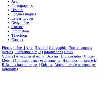
Arts
Photographies
Histoire
Langues turques
Lettres turques
Géographie
Cuisine
Information
Télévision
Contact
Photographies
|
Arts
|
Histoire
|
Géographie
|
Turc et langues
turques
|
Littérature turque
|
Information
|
News
Cuisine
|
Anecdotes et récits
|
Balkans
|
Bibliographie
|
Cilicie-
Mersin
|
Correspondance et documents
|
Historiens
|
Imprimerie
|
Relations franco-turques
|
Sultans
|
Biographies de personnages
historique
s |