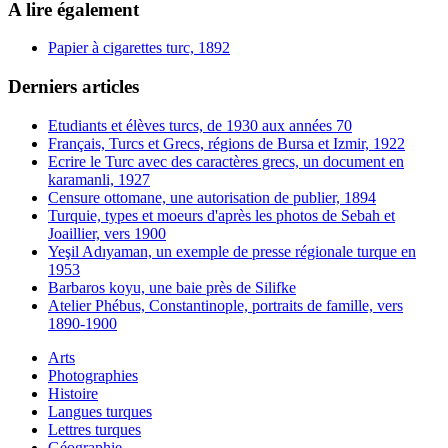
A lire également
Papier à cigarettes turc, 1892
Derniers articles
Etudiants et élèves turcs, de 1930 aux années 70
Français, Turcs et Grecs, régions de Bursa et Izmir, 1922
Ecrire le Turc avec des caractères grecs, un document en
karamanli, 1927
Censure ottomane, une autorisation de publier, 1894
Turquie, types et moeurs d'après les photos de Sebah et
Joaillier, vers 1900
Yeşil Adıyaman, un exemple de presse régionale turque en
1953
Barbaros koyu, une baie près de Silifke
Atelier Phébus, Constantinople, portraits de famille, vers
1890-1900
Arts
Photographies
Histoire
Langues turques
Lettres turques
Géographie