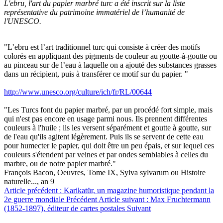
L'ebru, l'art du papier marbré turc a été inscrit sur la liste
représentative du patrimoine immatériel de l’humanité de
l'UNESCO.
"L’ebru est l’art traditionnel turc qui consiste à créer des motifs
colorés en appliquant des pigments de couleur au goutte-à-goutte ou
au pinceau sur de l’eau à laquelle on a ajouté des substances grasses
dans un récipient, puis à transférer ce motif sur du papier. "
http://www.unesco.org/culture/ich/fr/RL/00644
"Les Turcs font du papier marbré, par un procédé fort simple, mais
qui n'est pas encore en usage parmi nous. Ils prennent différentes
couleurs à l'huile ; ils les versent séparément et goutte à goutte, sur
de l'eau qu'ils agitent légèrement. Puis ils se servent de cette eau
pour humecter le papier, qui doit être un peu épais, et sur lequel ces
couleurs s'étendent par veines et par ondes semblables à celles du
marbre, ou de notre papier marbré."
François Bacon, Oeuvres, Tome IX, Sylva sylvarum ou Histoire
naturelle..., an 9
Article précédent : Karikatür, un magazine humoristique pendant la
2e guerre mondiale
Précédent
Article suivant : Max Fruchtermann
(1852-1897), éditeur de cartes postales
Suivant