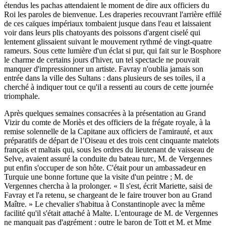
étendus les pachas attendaient le moment de dire aux officiers du
Roi les paroles de bienvenue. Les draperies recouvrant l'arrière effilé
de ces caïques impériaux tombaient jusque dans l'eau et laissaient
voir dans leurs plis chatoyants des poissons d'argent ciselé qui
lentement glissaient suivant le mouvement rythmé de vingt-quatre
rameurs. Sous cette lumière d'un éclat si pur, qui fait sur le Bosphore
le charme de certains jours d'hiver, un tel spectacle ne pouvait
manquer d'impressionner un artiste. Favray n'oublia jamais son
entrée dans la ville des Sultans : dans plusieurs de ses toiles, il a
cherché à indiquer tout ce qu'il a ressenti au cours de cette journée
triomphale.
Après quelques semaines consacrées à la présentation au Grand
Vizir du comte de Moriès et des officiers de la frégate royale, à la
remise solennelle de la Capitane aux officiers de l'amirauté, et aux
préparatifs de départ de l’Oiseau et des trois cent cinquante matelots
français et maltais qui, sous les ordres du lieutenant de vaisseau de
Selve, avaient assuré la conduite du bateau turc, M. de Vergennes
put enfin s'occuper de son hôte. C'était pour un ambassadeur en
Turquie une bonne fortune que la visite d'un peintre ; M. de
Vergennes chercha à la prolonger. « Il s'est, écrit Mariette, saisi de
Favray et l'a retenu, se chargeant de le faire trouver bon au Grand
Maître. » Le chevalier s'habitua à Constantinople avec la même
facilité qu'il s'était attaché à Malte. L'entourage de M. de Vergennes
ne manquait pas d'agrément : outre le baron de Tott et M. et Mme