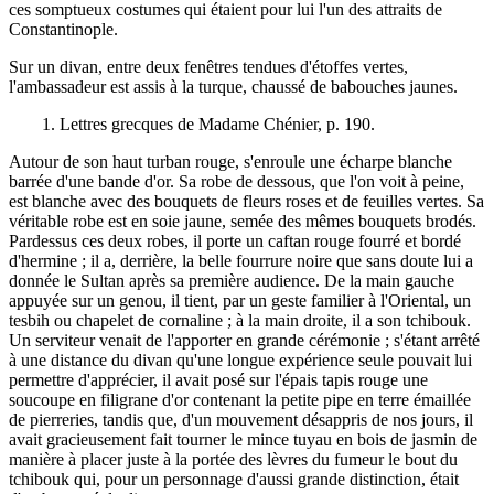
ces somptueux costumes qui étaient pour lui l'un des attraits de
Constantinople.
Sur un divan, entre deux fenêtres tendues d'étoffes vertes,
l'ambassadeur est assis à la turque, chaussé de babouches jaunes.
1. Lettres grecques de Madame Chénier, p. 190.
Autour de son haut turban rouge, s'enroule une écharpe blanche
barrée d'une bande d'or. Sa robe de dessous, que l'on voit à peine,
est blanche avec des bouquets de fleurs roses et de feuilles vertes. Sa
véritable robe est en soie jaune, semée des mêmes bouquets brodés.
Pardessus ces deux robes, il porte un caftan rouge fourré et bordé
d'hermine ; il a, derrière, la belle fourrure noire que sans doute lui a
donnée le Sultan après sa première audience. De la main gauche
appuyée sur un genou, il tient, par un geste familier à l'Oriental, un
tesbih ou chapelet de cornaline ; à la main droite, il a son tchibouk.
Un serviteur venait de l'apporter en grande cérémonie ; s'étant arrêté
à une distance du divan qu'une longue expérience seule pouvait lui
permettre d'apprécier, il avait posé sur l'épais tapis rouge une
soucoupe en filigrane d'or contenant la petite pipe en terre émaillée
de pierreries, tandis que, d'un mouvement désappris de nos jours, il
avait gracieusement fait tourner le mince tuyau en bois de jasmin de
manière à placer juste à la portée des lèvres du fumeur le bout du
tchibouk qui, pour un personnage d'aussi grande distinction, était