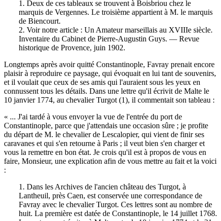
1. Deux de ces tableaux se trouvent à Boisbriou chez le
marquis de Vergennes. Le troisième appartient à M. le marquis
de Biencourt.
2. Voir notre article : Un Amateur marseillais au XVIIIe siècle.
Inventaire du Cabinet de Pierre-Augustin Guys. — Revue
historique de Provence, juin 1902.
Longtemps après avoir quitté Constantinople, Favray prenait encore
plaisir à reproduire ce paysage, qui évoquait en lui tant de souvenirs,
et il voulait que ceux de ses amis qui l'auraient sous les yeux en
connussent tous les détails. Dans une lettre qu'il écrivit de Malte le
10 janvier 1774, au chevalier Turgot (1), il commentait son tableau :
« ... J'ai tardé à vous envoyer la vue de l'entrée du port de
Constantinople, parce que j'attendais une occasion sûre ; je profite
du départ de M. le chevalier de Lescalopier, qui vient de finir ses
caravanes et qui s'en retourne à Paris ; il veut bien s'en charger et
vous la remettre en bon état. Je crois qu'il est à propos de vous en
faire, Monsieur, une explication afin de vous mettre au fait et la voici
:
1. Dans les Archives de l'ancien château des Turgot, à
Lantheuil, près Caen, est conservée une correspondance de
Favray avec le chevalier Turgot. Ces lettres sont au nombre de
huit. La première est datée de Constantinople, le 14 juillet 1768.