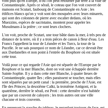
vont plus qu'en Europe, d'où l'on peut retourner par terre à la ville de
Constantinople. Après ce sérail, le coteau que l'on voit couvert de
maisons est Scutari, faubourg de Constantinople en Asie ; les
édifices blancs qu'on y voit sont des mosquées avec leurs minarets,
qui sont des colonnes de pierre avec escalier dedans, où les
Muezzins, espèces de sacristains, montent pour appeler les
Musulmans à la prière ; ce sont leurs clochers.
L'on voit, proche de Scutari, une tour bâtie dans la mer, à très peu de
distance de la terre, où il y a trois pièces de canon à fleur d'eau. Les
Francs l'appellent la tour de Léandre et les Turcs, la tour de la
Pucelle. Je ne sais pourquoi ce nom de Léandre, car ce devrait être
aux Dardanelles et non point à l'entrée du Bosphore où est située
cette tour.
Voilà pour ce qui regarde l'Asie qui est séparée de l'Europe par le
Bosphore et la mer Blanche, dont on voit une échappée derrière
Sainte-Sophie. Il y a dans cette mer Blanche, à quatre lieues de
Constantinople, quatre îles ; elles paraissent se toucher, mais elles
sont séparées par un petit canal : la première, proche de l'Asie, est
l'île des Princes; la deuxième Calki, la troisième Antigoni, et la
quatrième, derrière le sérail, est Proti : cette dernière n'est habitée
que par un couvent de caloyers ; les trois autres ont une ville
chacune et trois couvents.
En reprenant la gauche du tableau, le regardant toujours de face, est