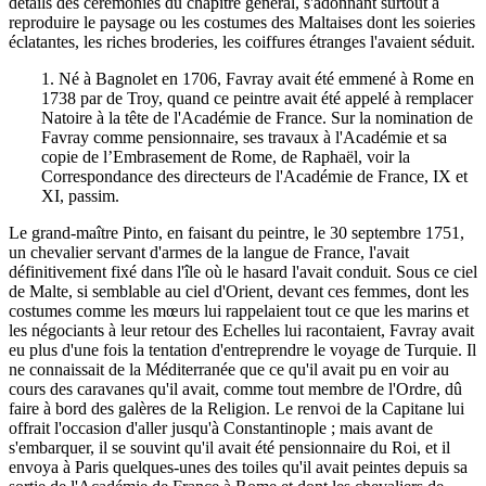
détails des cérémonies du chapitre général, s'adonnant surtout à
reproduire le paysage ou les costumes des Maltaises dont les soieries
éclatantes, les riches broderies, les coiffures étranges l'avaient séduit.
1. Né à Bagnolet en 1706, Favray avait été emmené à Rome en
1738 par de Troy, quand ce peintre avait été appelé à remplacer
Natoire à la tête de l'Académie de France. Sur la nomination de
Favray comme pensionnaire, ses travaux à l'Académie et sa
copie de l’Embrasement de Rome, de Raphaël, voir la
Correspondance des directeurs de l'Académie de France, IX et
XI, passim.
Le grand-maître Pinto, en faisant du peintre, le 30 septembre 1751,
un chevalier servant d'armes de la langue de France, l'avait
définitivement fixé dans l'île où le hasard l'avait conduit. Sous ce ciel
de Malte, si semblable au ciel d'Orient, devant ces femmes, dont les
costumes comme les mœurs lui rappelaient tout ce que les marins et
les négociants à leur retour des Echelles lui racontaient, Favray avait
eu plus d'une fois la tentation d'entreprendre le voyage de Turquie. Il
ne connaissait de la Méditerranée que ce qu'il avait pu en voir au
cours des caravanes qu'il avait, comme tout membre de l'Ordre, dû
faire à bord des galères de la Religion. Le renvoi de la Capitane lui
offrait l'occasion d'aller jusqu'à Constantinople ; mais avant de
s'embarquer, il se souvint qu'il avait été pensionnaire du Roi, et il
envoya à Paris quelques-unes des toiles qu'il avait peintes depuis sa