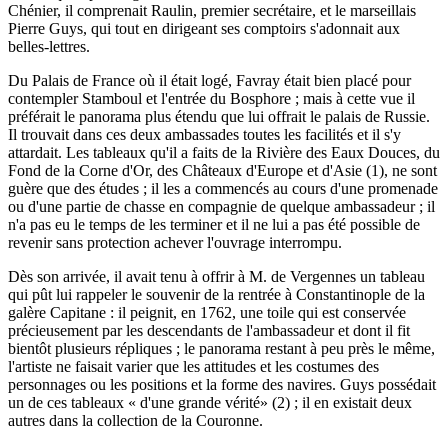
Chénier, il comprenait Raulin, premier secrétaire, et le marseillais
Pierre Guys, qui tout en dirigeant ses comptoirs s'adonnait aux
belles-lettres.
Du Palais de France où il était logé, Favray était bien placé pour
contempler Stamboul et l'entrée du Bosphore ; mais à cette vue il
préférait le panorama plus étendu que lui offrait le palais de Russie.
Il trouvait dans ces deux ambassades toutes les facilités et il s'y
attardait. Les tableaux qu'il a faits de la Rivière des Eaux Douces, du
Fond de la Corne d'Or, des Châteaux d'Europe et d'Asie (1), ne sont
guère que des études ; il les a commencés au cours d'une promenade
ou d'une partie de chasse en compagnie de quelque ambassadeur ; il
n'a pas eu le temps de les terminer et il ne lui a pas été possible de
revenir sans protection achever l'ouvrage interrompu.
Dès son arrivée, il avait tenu à offrir à M. de Vergennes un tableau
qui pût lui rappeler le souvenir de la rentrée à Constantinople de la
galère Capitane : il peignit, en 1762, une toile qui est conservée
précieusement par les descendants de l'ambassadeur et dont il fit
bientôt plusieurs répliques ; le panorama restant à peu près le même,
l'artiste ne faisait varier que les attitudes et les costumes des
personnages ou les positions et la forme des navires. Guys possédait
un de ces tableaux « d'une grande vérité» (2) ; il en existait deux
autres dans la collection de la Couronne.