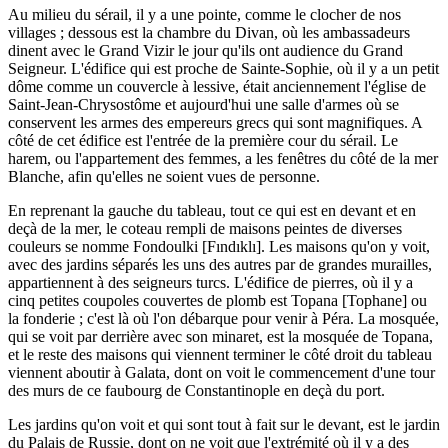
Au milieu du sérail, il y a une pointe, comme le clocher de nos
villages ; dessous est la chambre du Divan, où les ambassadeurs
dinent avec le Grand Vizir le jour qu'ils ont audience du Grand
Seigneur. L'édifice qui est proche de Sainte-Sophie, où il y a un petit
dôme comme un couvercle à lessive, était anciennement l'église de
Saint-Jean-Chrysostôme et aujourd'hui une salle d'armes où se
conservent les armes des empereurs grecs qui sont magnifiques. A
côté de cet édifice est l'entrée de la première cour du sérail. Le
harem, ou l'appartement des femmes, a les fenêtres du côté de la mer
Blanche, afin qu'elles ne soient vues de personne.
En reprenant la gauche du tableau, tout ce qui est en devant et en
deçà de la mer, le coteau rempli de maisons peintes de diverses
couleurs se nomme Fondoulki [Fındıklı]. Les maisons qu'on y voit,
avec des jardins séparés les uns des autres par de grandes murailles,
appartiennent à des seigneurs turcs. L'édifice de pierres, où il y a
cinq petites coupoles couvertes de plomb est Topana [Tophane] ou
la fonderie ; c'est là où l'on débarque pour venir à Péra. La mosquée,
qui se voit par derrière avec son minaret, est la mosquée de Topana,
et le reste des maisons qui viennent terminer le côté droit du tableau
viennent aboutir à Galata, dont on voit le commencement d'une tour
des murs de ce faubourg de Constantinople en deçà du port.
Les jardins qu'on voit et qui sont tout à fait sur le devant, est le jardin
du Palais de Russie, dont on ne voit que l'extrémité où il y a des