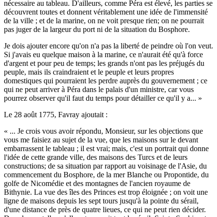
nécessaire au tableau. D'ailleurs, comme Péra est élevé, les parties se
découvrent toutes et donnent véritablement une idée de l'immensité
de la ville ; et de la marine, on ne voit presque rien; on ne pourrait
pas juger de la largeur du port ni de la situation du Bosphore.
Je dois ajouter encore qu'on n'a pas la liberté de peindre où l'on veut.
Si j'avais eu quelque maison à la marine, ce n'aurait été qu'à force
d'argent et pour peu de temps; les grands n'ont pas les préjugés du
peuple, mais ils craindraient et le peuple et leurs propres
domestiques qui pourraient les perdre auprès du gouvernement ; ce
qui ne peut arriver à Péra dans le palais d'un ministre, car vous
pourrez observer qu'il faut du temps pour détailler ce qu'il y a... »
Le 28 août 1775, Favray ajoutait :
« ... Je crois vous avoir répondu, Monsieur, sur les objections que
vous me faisiez au sujet de la vue, que les maisons sur le devant
embarrassent le tableau ; il est vrai; mais, c'est un portrait qui donne
l'idée de cette grande ville, des maisons des Turcs et de leurs
constructions; de sa situation par rapport au voisinage de l'Asie, du
commencement du Bosphore, de la mer Blanche ou Propontide, du
golfe de Nicomédie et des montagnes de l'ancien royaume de
Bithynie. La vue des îles des Princes est trop éloignée ; on voit une
ligne de maisons depuis les sept tours jusqu'à la pointe du sérail,
d'une distance de près de quatre lieues, ce qui ne peut rien décider.