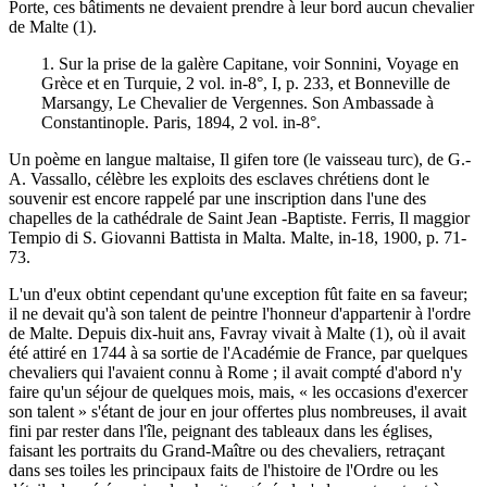
Porte, ces bâtiments ne devaient prendre à leur bord aucun chevalier
de Malte (1).
1. Sur la prise de la galère Capitane, voir Sonnini, Voyage en
Grèce et en Turquie, 2 vol. in-8°, I, p. 233, et Bonneville de
Marsangy, Le Chevalier de Vergennes. Son Ambassade à
Constantinople. Paris, 1894, 2 vol. in-8°.
Un poème en langue maltaise, Il gifen tore (le vaisseau turc), de G.-
A. Vassallo, célèbre les exploits des esclaves chrétiens dont le
souvenir est encore rappelé par une inscription dans l'une des
chapelles de la cathédrale de Saint Jean -Baptiste. Ferris, Il maggior
Tempio di S. Giovanni Battista in Malta. Malte, in-18, 1900, p. 71-
73.
L'un d'eux obtint cependant qu'une exception fût faite en sa faveur;
il ne devait qu'à son talent de peintre l'honneur d'appartenir à l'ordre
de Malte. Depuis dix-huit ans, Favray vivait à Malte (1), où il avait
été attiré en 1744 à sa sortie de l'Académie de France, par quelques
chevaliers qui l'avaient connu à Rome ; il avait compté d'abord n'y
faire qu'un séjour de quelques mois, mais, « les occasions d'exercer
son talent » s'étant de jour en jour offertes plus nombreuses, il avait
fini par rester dans l'île, peignant des tableaux dans les églises,
faisant les portraits du Grand-Maître ou des chevaliers, retraçant
dans ses toiles les principaux faits de l'histoire de l'Ordre ou les