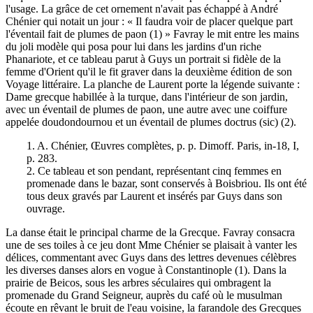
l'usage. La grâce de cet ornement n'avait pas échappé à André
Chénier qui notait un jour : « Il faudra voir de placer quelque part
l'éventail fait de plumes de paon (1) » Favray le mit entre les mains
du joli modèle qui posa pour lui dans les jardins d'un riche
Phanariote, et ce tableau parut à Guys un portrait si fidèle de la
femme d'Orient qu'il le fit graver dans la deuxième édition de son
Voyage littéraire. La planche de Laurent porte la légende suivante :
Dame grecque habillée à la turque, dans l'intérieur de son jardin,
avec un éventail de plumes de paon, une autre avec une coiffure
appelée doudondournou et un éventail de plumes doctrus (sic) (2).
1. A. Chénier, Œuvres complètes, p. p. Dimoff. Paris, in-18, I,
p. 283.
2. Ce tableau et son pendant, représentant cinq femmes en
promenade dans le bazar, sont conservés à Boisbriou. Ils ont été
tous deux gravés par Laurent et insérés par Guys dans son
ouvrage.
La danse était le principal charme de la Grecque. Favray consacra
une de ses toiles à ce jeu dont Mme Chénier se plaisait à vanter les
délices, commentant avec Guys dans des lettres devenues célèbres
les diverses danses alors en vogue à Constantinople (1). Dans la
prairie de Beicos, sous les arbres séculaires qui ombragent la
promenade du Grand Seigneur, auprès du café où le musulman
écoute en rêvant le bruit de l'eau voisine, la farandole des Grecques