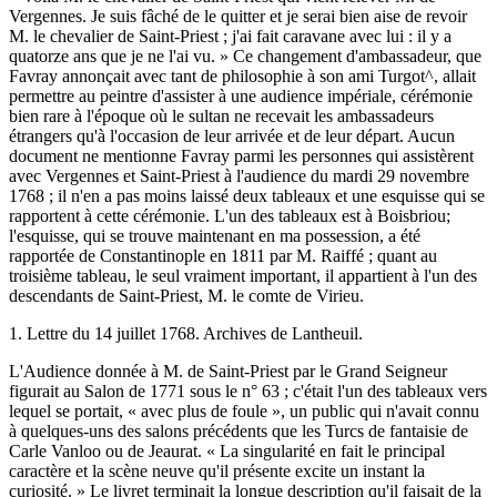
Vergennes. Je suis fâché de le quitter et je serai bien aise de revoir
M. le chevalier de Saint-Priest ; j'ai fait caravane avec lui : il y a
quatorze ans que je ne l'ai vu. » Ce changement d'ambassadeur, que
Favray annonçait avec tant de philosophie à son ami Turgot^, allait
permettre au peintre d'assister à une audience impériale, cérémonie
bien rare à l'époque où le sultan ne recevait les ambassadeurs
étrangers qu'à l'occasion de leur arrivée et de leur départ. Aucun
document ne mentionne Favray parmi les personnes qui assistèrent
avec Vergennes et Saint-Priest à l'audience du mardi 29 novembre
1768 ; il n'en a pas moins laissé deux tableaux et une esquisse qui se
rapportent à cette cérémonie. L'un des tableaux est à Boisbriou;
l'esquisse, qui se trouve maintenant en ma possession, a été
rapportée de Constantinople en 1811 par M. Raiffé ; quant au
troisième tableau, le seul vraiment important, il appartient à l'un des
descendants de Saint-Priest, M. le comte de Virieu.
1. Lettre du 14 juillet 1768. Archives de Lantheuil.
L'Audience donnée à M. de Saint-Priest par le Grand Seigneur
figurait au Salon de 1771 sous le n° 63 ; c'était l'un des tableaux vers
lequel se portait, « avec plus de foule », un public qui n'avait connu
à quelques-uns des salons précédents que les Turcs de fantaisie de
Carle Vanloo ou de Jeaurat. « La singularité en fait le principal
caractère et la scène neuve qu'il présente excite un instant la
curiosité. » Le livret terminait la longue description qu'il faisait de la