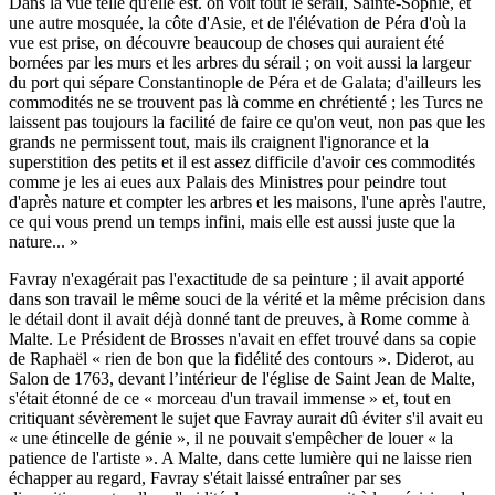
Dans la vue telle qu'elle est. on voit tout le sérail, Sainte-Sophie, et
une autre mosquée, la côte d'Asie, et de l'élévation de Péra d'où la
vue est prise, on découvre beaucoup de choses qui auraient été
bornées par les murs et les arbres du sérail ; on voit aussi la largeur
du port qui sépare Constantinople de Péra et de Galata; d'ailleurs les
commodités ne se trouvent pas là comme en chrétienté ; les Turcs ne
laissent pas toujours la facilité de faire ce qu'on veut, non pas que les
grands ne permissent tout, mais ils craignent l'ignorance et la
superstition des petits et il est assez difficile d'avoir ces commodités
comme je les ai eues aux Palais des Ministres pour peindre tout
d'après nature et compter les arbres et les maisons, l'une après l'autre,
ce qui vous prend un temps infini, mais elle est aussi juste que la
nature... »
Favray n'exagérait pas l'exactitude de sa peinture ; il avait apporté
dans son travail le même souci de la vérité et la même précision dans
le détail dont il avait déjà donné tant de preuves, à Rome comme à
Malte. Le Président de Brosses n'avait en effet trouvé dans sa copie
de Raphaël « rien de bon que la fidélité des contours ». Diderot, au
Salon de 1763, devant l’intérieur de l'église de Saint Jean de Malte,
s'était étonné de ce « morceau d'un travail immense » et, tout en
critiquant sévèrement le sujet que Favray aurait dû éviter s'il avait eu
« une étincelle de génie », il ne pouvait s'empêcher de louer « la
patience de l'artiste ». A Malte, dans cette lumière qui ne laisse rien
échapper au regard, Favray s'était laissé entraîner par ses