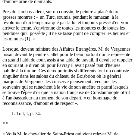
d'ambre orné de diamants.
Près de l'ambassadeur, sur un coussin, le peintre a placé deux
grosses montres : « un Turc, soumis, pendant le ramazan, à la
révolution d'un temps marqué par la loi et toujours pressé d'en voir
arriver le terme, s'environne de toutes les montres et de toutes les
pendules qu'il possède ; il ne se lasse point de compter les heures et
les minutes (1). »
Lorsque, devenu ministre des Affaires Etrangères, M. de Vergennes
posait devant le peintre Callet pour le beau portrait qui le représente
en grand habit de cour, assis à sa table de travail, il devait se rappeler
en souriant le divan où pour Favray il avait passé tant d'heures
habillé à la turque. Ces deux portraits si différents font un contraste
singulier dans les salons du château de Boisbriou où le général
marquis de Vergennes les conserve pieusement avec tous les
souvenirs qui se rattachent à la vie de son ancêtre et parmi lesquels
se trouve l'épée d'or que la nation française de Constantinople offrit
à l'ambassadeur au moment de son départ, « en hommage de
reconnaissance, d'amour et de respect ».
1. Tott, I, p. 74.
* *
« Voilà M. le chevalier de Saint-Priest qui vient relever M. de