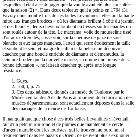
lesquelles il était aisé de juger que la vanité avait été plus consultée
que la saison (2) ». Dans deux tableaux qu'il a peints en 1764 (3),
Favray nous montre trois de ces belles Levantines : elles ont la haute
mitre aux franges brodées « où les diamants brillent à côté du jasmin
et des fleurs » ; leurs cheveux tombent en tresses sur les épaules ou
sont roulés autour de la tête. Le macrama, voile de mousseline tissé
d'or aux extrémités, laisse voir, sur la chemise de gaze de soie
blanche et aux larges manches, l'arteri qui serre étroitement la taille
et soutient le sein, et malgré le caftan et la pelisse on découvre,
attachée par une boucle enrichie de diamants et d'émeraudes, la
ceinture brodée que la nouvelle mariée, « comme une preuve de sa
bonne éducation », ne laissait détacher qu'après une longue
résistance.
1. Guys.
2. Tott, I, p. 75.
3. Ces deux tableaux, donnés au musée de Toulouse par le
Musée central des Arts de Paris au moment de la formation des
musées départementaux, sont actuellement déposés dans la salle
des mariages de la mairie de Toulouse,
Il manquait quelque chose à ces trois belles Levantines : l'éventail
fait d'un petit miroir rond et de plumes que maintenait ce cercle
d'argent martelé dont les touristes, qui le trouvent aujourd'hui si
fréquemment dans les bazars d'Orient, ne peuvent plus s'expliquer