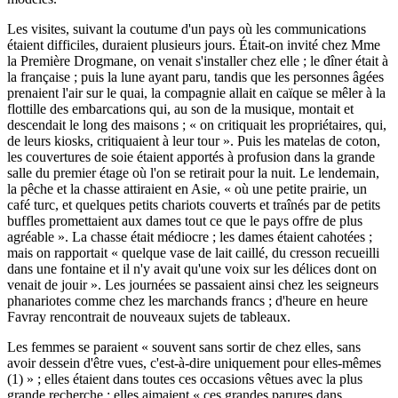
Les visites, suivant la coutume d'un pays où les communications
étaient difficiles, duraient plusieurs jours. Était-on invité chez Mme
la Première Drogmane, on venait s'installer chez elle ; le dîner était à
la française ; puis la lune ayant paru, tandis que les personnes âgées
prenaient l'air sur le quai, la compagnie allait en caïque se mêler à la
flottille des embarcations qui, au son de la musique, montait et
descendait le long des maisons ; « on critiquait les propriétaires, qui,
de leurs kiosks, critiquaient à leur tour ». Puis les matelas de coton,
les couvertures de soie étaient apportés à profusion dans la grande
salle du premier étage où l'on se retirait pour la nuit. Le lendemain,
la pêche et la chasse attiraient en Asie, « où une petite prairie, un
café turc, et quelques petits chariots couverts et traînés par de petits
buffles promettaient aux dames tout ce que le pays offre de plus
agréable ». La chasse était médiocre ; les dames étaient cahotées ;
mais on rapportait « quelque vase de lait caillé, du cresson recueilli
dans une fontaine et il n'y avait qu'une voix sur les délices dont on
venait de jouir ». Les journées se passaient ainsi chez les seigneurs
phanariotes comme chez les marchands francs ; d'heure en heure
Favray rencontrait de nouveaux sujets de tableaux.
Les femmes se paraient « souvent sans sortir de chez elles, sans
avoir dessein d'être vues, c'est-à-dire uniquement pour elles-mêmes
(1) » ; elles étaient dans toutes ces occasions vêtues avec la plus
grande recherche ; elles aimaient « ces grandes parures dans