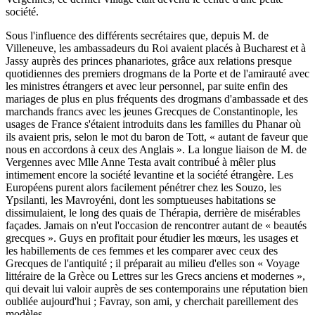
société.
Sous l'influence des différents secrétaires que, depuis M. de
Villeneuve, les ambassadeurs du Roi avaient placés à Bucharest et à
Jassy auprès des princes phanariotes, grâce aux relations presque
quotidiennes des premiers drogmans de la Porte et de l'amirauté avec
les ministres étrangers et avec leur personnel, par suite enfin des
mariages de plus en plus fréquents des drogmans d'ambassade et des
marchands francs avec les jeunes Grecques de Constantinople, les
usages de France s'étaient introduits dans les familles du Phanar où
ils avaient pris, selon le mot du baron de Tott, « autant de faveur que
nous en accordons à ceux des Anglais ». La longue liaison de M. de
Vergennes avec Mlle Anne Testa avait contribué à mêler plus
intimement encore la société levantine et la société étrangère. Les
Européens purent alors facilement pénétrer chez les Souzo, les
Ypsilanti, les Mavroyéni, dont les somptueuses habitations se
dissimulaient, le long des quais de Thérapia, derrière de misérables
façades. Jamais on n'eut l'occasion de rencontrer autant de « beautés
grecques ». Guys en profitait pour étudier les mœurs, les usages et
les habillements de ces femmes et les comparer avec ceux des
Grecques de l'antiquité ; il préparait au milieu d'elles son « Voyage
littéraire de la Grèce ou Lettres sur les Grecs anciens et modernes »,
qui devait lui valoir auprès de ses contemporains une réputation bien
oubliée aujourd'hui ; Favray, son ami, y cherchait pareillement des
modèles.