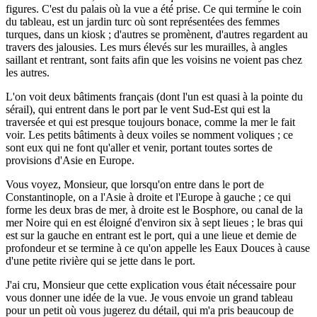
figures. C'est du palais où la vue a été prise. Ce qui termine le coin
du tableau, est un jardin turc où sont représentées des femmes
turques, dans un kiosk ; d'autres se promènent, d'autres regardent au
travers des jalousies. Les murs élevés sur les murailles, à angles
saillant et rentrant, sont faits afin que les voisins ne voient pas chez
les autres.
L'on voit deux bâtiments français (dont l'un est quasi à la pointe du
sérail), qui entrent dans le port par le vent Sud-Est qui est la
traversée et qui est presque toujours bonace, comme la mer le fait
voir. Les petits bâtiments à deux voiles se nomment voliques ; ce
sont eux qui ne font qu'aller et venir, portant toutes sortes de
provisions d'Asie en Europe.
Vous voyez, Monsieur, que lorsqu'on entre dans le port de
Constantinople, on a l'Asie à droite et l'Europe à gauche ; ce qui
forme les deux bras de mer, à droite est le Bosphore, ou canal de la
mer Noire qui en est éloigné d'environ six à sept lieues ; le bras qui
est sur la gauche en entrant est le port, qui a une lieue et demie de
profondeur et se termine à ce qu'on appelle les Eaux Douces à cause
d'une petite rivière qui se jette dans le port.
J'ai cru, Monsieur que cette explication vous était nécessaire pour
vous donner une idée de la vue. Je vous envoie un grand tableau
pour un petit où vous jugerez du détail, qui m'a pris beaucoup de