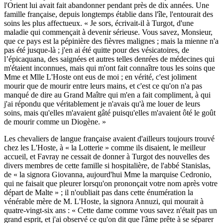
l'Orient lui avait fait abandonner pendant près de dix années. Une
famille française, depuis longtemps établie dans l'île, l'entourait des
soins les plus affectueux. « Je sors, écrivait-il à Turgot, d'une
maladie qui commençait à devenir sérieuse. Vous savez, Monsieur,
que ce pays est la pépinière des fièvres malignes ; mais la mienne n'a
pas été jusque-là ; j'en ai été quitte pour des vésicatoires, de
l’épicaquana, des saignées et autres telles denrées de médecines qui
m'étaient inconnues, mais qui m'ont fait connaître tous les soins que
Mme et Mlle L'Hoste ont eus de moi ; en vérité, c'est joliment
mourir que de mourir entre leurs mains, et c'est ce qu'on n'a pas
manqué de dire au Grand Maître qui m'en a fait compliment, à qui
j'ai répondu que véritablement je n'avais qu'à me louer de leurs
soins, mais qu'elles m'avaient gâté puisqu'elles m'avaient ôté le goût
de mourir comme un Diogène. »
Les chevaliers de langue française avaient d'ailleurs toujours trouvé
chez les L'Hoste, à « la Lotterie » comme ils disaient, le meilleur
accueil, et Favray ne cessait de donner à Turgot des nouvelles des
divers membres de cette famille si hospitalière, de l'abbé Stanislas,
de « la signora Giovanna, aujourd'hui Mme la marquise Cedronio,
qui ne faisait que pleurer lorsqu'on prononçait votre nom après votre
départ de Malte » ; il n'oubliait pas dans cette énumération la
vénérable mère de M. L'Hoste, la signora Annuzi, qui mourait à
quatre-vingt-six ans : « Cette dame comme vous savez n'était pas un
grand esprit, et j'ai observé ce qu'on dit que l'âme prête à se séparer