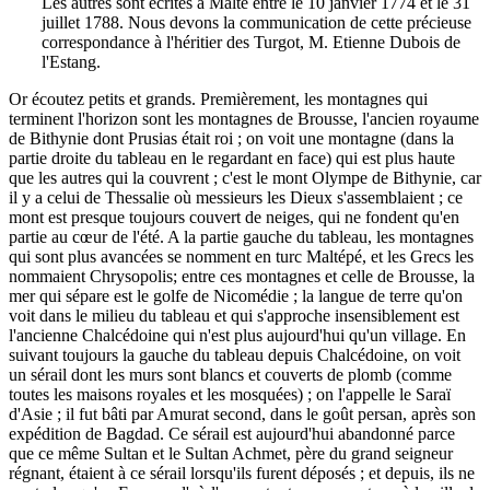
Les autres sont écrites à Malte entre le 10 janvier 1774 et le 31
juillet 1788. Nous devons la communication de cette précieuse
correspondance à l'héritier des Turgot, M. Etienne Dubois de
l'Estang.
Or écoutez petits et grands. Premièrement, les montagnes qui
terminent l'horizon sont les montagnes de Brousse, l'ancien royaume
de Bithynie dont Prusias était roi ; on voit une montagne (dans la
partie droite du tableau en le regardant en face) qui est plus haute
que les autres qui la couvrent ; c'est le mont Olympe de Bithynie, car
il y a celui de Thessalie où messieurs les Dieux s'assemblaient ; ce
mont est presque toujours couvert de neiges, qui ne fondent qu'en
partie au cœur de l'été. A la partie gauche du tableau, les montagnes
qui sont plus avancées se nomment en turc Maltépé, et les Grecs les
nommaient Chrysopolis; entre ces montagnes et celle de Brousse, la
mer qui sépare est le golfe de Nicomédie ; la langue de terre qu'on
voit dans le milieu du tableau et qui s'approche insensiblement est
l'ancienne Chalcédoine qui n'est plus aujourd'hui qu'un village. En
suivant toujours la gauche du tableau depuis Chalcédoine, on voit
un sérail dont les murs sont blancs et couverts de plomb (comme
toutes les maisons royales et les mosquées) ; on l'appelle le Saraï
d'Asie ; il fut bâti par Amurat second, dans le goût persan, après son
expédition de Bagdad. Ce sérail est aujourd'hui abandonné parce
que ce même Sultan et le Sultan Achmet, père du grand seigneur
régnant, étaient à ce sérail lorsqu'ils furent déposés ; et depuis, ils ne