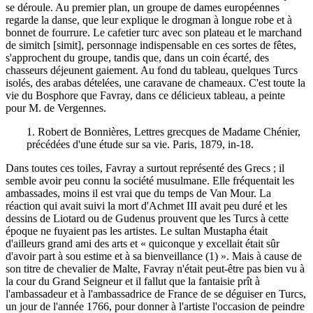
se déroule. Au premier plan, un groupe de dames européennes
regarde la danse, que leur explique le drogman à longue robe et à
bonnet de fourrure. Le cafetier turc avec son plateau et le marchand
de simitch [simit], personnage indispensable en ces sortes de fêtes,
s'approchent du groupe, tandis que, dans un coin écarté, des
chasseurs déjeunent gaiement. Au fond du tableau, quelques Turcs
isolés, des arabas dételées, une caravane de chameaux. C'est toute la
vie du Bosphore que Favray, dans ce délicieux tableau, a peinte
pour M. de Vergennes.
1. Robert de Bonnières, Lettres grecques de Madame Chénier,
précédées d'une étude sur sa vie. Paris, 1879, in-18.
Dans toutes ces toiles, Favray a surtout représenté des Grecs ; il
semble avoir peu connu la société musulmane. Elle fréquentait les
ambassades, moins il est vrai que du temps de Van Mour. La
réaction qui avait suivi la mort d'Achmet III avait peu duré et les
dessins de Liotard ou de Gudenus prouvent que les Turcs à cette
époque ne fuyaient pas les artistes. Le sultan Mustapha était
d'ailleurs grand ami des arts et « quiconque y excellait était sûr
d'avoir part à sou estime et à sa bienveillance (1) ». Mais à cause de
son titre de chevalier de Malte, Favray n'était peut-être pas bien vu à
la cour du Grand Seigneur et il fallut que la fantaisie prît à
l'ambassadeur et à l'ambassadrice de France de se déguiser en Turcs,
un jour de l'année 1766, pour donner à l'artiste l'occasion de peindre