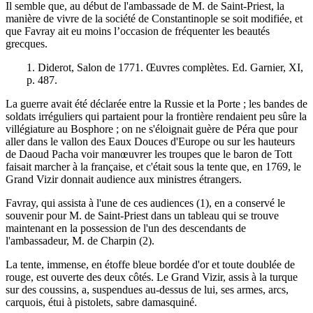
Il semble que, au début de l'ambassade de M. de Saint-Priest, la
manière de vivre de la société de Constantinople se soit modifiée, et
que Favray ait eu moins l’occasion de fréquenter les beautés
grecques.
1. Diderot, Salon de 1771. Œuvres complètes. Ed. Garnier, XI,
p. 487.
La guerre avait été déclarée entre la Russie et la Porte ; les bandes de
soldats irréguliers qui partaient pour la frontière rendaient peu sûre la
villégiature au Bosphore ; on ne s'éloignait guère de Péra que pour
aller dans le vallon des Eaux Douces d'Europe ou sur les hauteurs
de Daoud Pacha voir manœuvrer les troupes que le baron de Tott
faisait marcher à la française, et c'était sous la tente que, en 1769, le
Grand Vizir donnait audience aux ministres étrangers.
Favray, qui assista à l'une de ces audiences (1), en a conservé le
souvenir pour M. de Saint-Priest dans un tableau qui se trouve
maintenant en la possession de l'un des descendants de
l'ambassadeur, M. de Charpin (2).
La tente, immense, en étoffe bleue bordée d'or et toute doublée de
rouge, est ouverte des deux côtés. Le Grand Vizir, assis à la turque
sur des coussins, a, suspendues au-dessus de lui, ses armes, arcs,
carquois, étui à pistolets, sabre damasquiné.