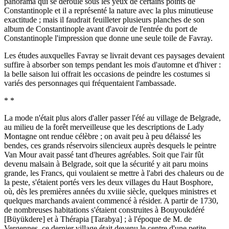
panorama qui se déroule sous les yeux de certains points de
Constantinople et il a représenté la nature avec la plus minutieuse
exactitude ; mais il faudrait feuilleter plusieurs planches de son
album de Constantinople avant d'avoir de l'entrée du port de
Constantinople l'impression que donne une seule toile de Favray.
Les études auxquelles Favray se livrait devant ces paysages devaient
suffire à absorber son temps pendant les mois d'automne et d'hiver :
la belle saison lui offrait les occasions de peindre les costumes si
variés des personnages qui fréquentaient l'ambassade.
* *
La mode n'était plus alors d'aller passer l'été au village de Belgrade,
au milieu de la forêt merveilleuse que les descriptions de Lady
Montagne ont rendue célèbre ; on avait peu à peu délaissé les
bendes, ces grands réservoirs silencieux auprès desquels le peintre
Van Mour avait passé tant d'heures agréables. Soit que l'air fût
devenu malsain à Belgrade, soit que la sécurité y ait paru moins
grande, les Francs, qui voulaient se mettre à l'abri des chaleurs ou de
la peste, s'étaient portés vers les deux villages du Haut Bosphore,
où, dès les premières années du xviiie siècle, quelques ministres et
quelques marchands avaient commencé à résider. A partir de 1730,
de nombreuses habitations s'étaient construites à Bouyoukdéré
[Büyükdere] et à Thérapia [Tarabya] ; à l'époque de M. de
Vergennes, ce dernier village était devenu le centre d'une petite