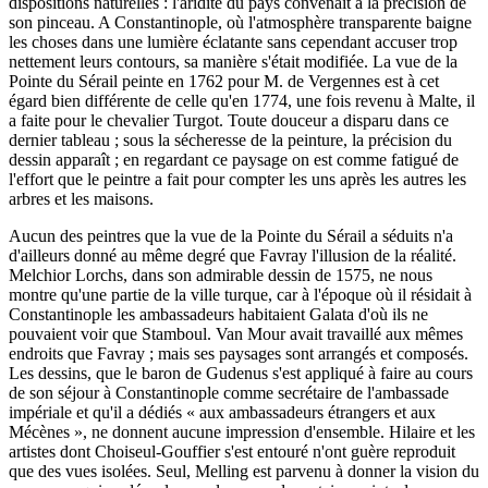
dispositions naturelles : l'aridité du pays convenait à la précision de
son pinceau. A Constantinople, où l'atmosphère transparente baigne
les choses dans une lumière éclatante sans cependant accuser trop
nettement leurs contours, sa manière s'était modifiée. La vue de la
Pointe du Sérail peinte en 1762 pour M. de Vergennes est à cet
égard bien différente de celle qu'en 1774, une fois revenu à Malte, il
a faite pour le chevalier Turgot. Toute douceur a disparu dans ce
dernier tableau ; sous la sécheresse de la peinture, la précision du
dessin apparaît ; en regardant ce paysage on est comme fatigué de
l'effort que le peintre a fait pour compter les uns après les autres les
arbres et les maisons.
Aucun des peintres que la vue de la Pointe du Sérail a séduits n'a
d'ailleurs donné au même degré que Favray l'illusion de la réalité.
Melchior Lorchs, dans son admirable dessin de 1575, ne nous
montre qu'une partie de la ville turque, car à l'époque où il résidait à
Constantinople les ambassadeurs habitaient Galata d'où ils ne
pouvaient voir que Stamboul. Van Mour avait travaillé aux mêmes
endroits que Favray ; mais ses paysages sont arrangés et composés.
Les dessins, que le baron de Gudenus s'est appliqué à faire au cours
de son séjour à Constantinople comme secrétaire de l'ambassade
impériale et qu'il a dédiés « aux ambassadeurs étrangers et aux
Mécènes », ne donnent aucune impression d'ensemble. Hilaire et les
artistes dont Choiseul-Gouffier s'est entouré n'ont guère reproduit
que des vues isolées. Seul, Melling est parvenu à donner la vision du