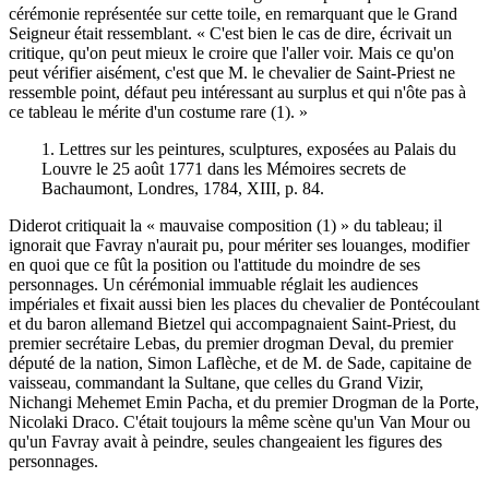
cérémonie représentée sur cette toile, en remarquant que le Grand
Seigneur était ressemblant. « C'est bien le cas de dire, écrivait un
critique, qu'on peut mieux le croire que l'aller voir. Mais ce qu'on
peut vérifier aisément, c'est que M. le chevalier de Saint-Priest ne
ressemble point, défaut peu intéressant au surplus et qui n'ôte pas à
ce tableau le mérite d'un costume rare (1). »
1. Lettres sur les peintures, sculptures, exposées au Palais du
Louvre le 25 août 1771 dans les Mémoires secrets de
Bachaumont, Londres, 1784, XIII, p. 84.
Diderot critiquait la « mauvaise composition (1) » du tableau; il
ignorait que Favray n'aurait pu, pour mériter ses louanges, modifier
en quoi que ce fût la position ou l'attitude du moindre de ses
personnages. Un cérémonial immuable réglait les audiences
impériales et fixait aussi bien les places du chevalier de Pontécoulant
et du baron allemand Bietzel qui accompagnaient Saint-Priest, du
premier secrétaire Lebas, du premier drogman Deval, du premier
député de la nation, Simon Laflèche, et de M. de Sade, capitaine de
vaisseau, commandant la Sultane, que celles du Grand Vizir,
Nichangi Mehemet Emin Pacha, et du premier Drogman de la Porte,
Nicolaki Draco. C'était toujours la même scène qu'un Van Mour ou
qu'un Favray avait à peindre, seules changeaient les figures des
personnages.