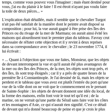
temps, comme vous pouvez vous l'imaginer ; mais étant destiné pour
vous, j'ai eu du plaisir à le faire ! Il est étroit n'ayant pas voulu faire
la toile de deux pièces... »
L'explication était détaillée, mais il semble que le chevalier Turgot
n'ait pas été satisfait de la manière dont le peintre avait disposé sa
composition ; pour lui, la vue aurait gagné à être prise des îles des
Princes ou du rivage de la mer de Marmara; on aurait ainsi évité les
maisons qui alourdissent tout le premier plan du tableau. Favray crut
nécessaire de réfuter cette objection et il y revint à deux reprises
dans sa correspondance avec le chevalier ; le 23 novembre 1774, il
lui écrivait :
« ... Quant à l'objection que vous me faites, Monsieur, que les objets
de devant interrompent la vue et qu'il aurait été plus avantageux de
la mer ou des îles des Princes, de la mer, les objets sont trop près, et
des îles, ils sont trop éloignés ; car il y a près de quatre lieues de la
première île à Constantinople. Je l'ai dessiné de là, mais les objets se
perdent et le tableau que vous avez est plutôt l'entrée du port qu'une
vue de la ville dont on ne voit que le commencement en le prenant
de Sainte-Sophie : les objets de devant donnent une idée du local, de
la forme des maisons, enfin font voir le tout tel qu'il est ; de la
marine, on ne verrait qu'une partie du Sérail sans faire voir les côtes
et les montagnes d'Asie, ce qui n'aurait rien signifié. C'est ce détail
de devant qui m'a donné beaucoup de peine et que je crois le plus