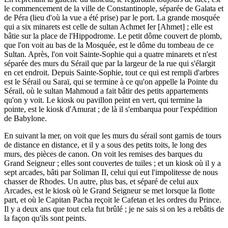
le commencement de la ville de Constantinople, séparée de Galata et
de Péra (lieu d'où la vue a été prise) par le port. La grande mosquée
qui a six minarets est celle de sultan Achmet Ier [Ahmet] ; elle est
bâtie sur la place de l'Hippodrome. Le petit dôme couvert de plomb,
que l'on voit au bas de la Mosquée, est le dôme du tombeau de ce
Sultan. Après, l'on voit Sainte-Sophie qui a quatre minarets et n'est
séparée des murs du Sérail que par la largeur de la rue qui s'élargit
en cet endroit. Depuis Sainte-Sophie, tout ce qui est rempli d'arbres
est le Sérail ou Saraï, qui se termine à ce qu'on appelle la Pointe du
Sérail, où le sultan Mahmoud a fait bâtir des petits appartements
qu'on y voit. Le kiosk ou pavillon peint en vert, qui termine la
pointe, est le kiosk d'Amurat ; de là il s'embarqua pour l'expédition
de Babylone.
En suivant la mer, on voit que les murs du sérail sont garnis de tours
de distance en distance, et il y a sous des petits toits, le long des
murs, des pièces de canon. On voit les remises des barques du
Grand Seigneur ; elles sont couvertes de tuiles ; et un kiosk où il y a
sept arcades, bâti par Soliman II, celui qui eut l'impolitesse de nous
chasser de Rhodes. Un autre, plus bas, et séparé de celui aux
Arcades, est le kiosk où le Grand Seigneur se met lorsque la flotte
part, et où le Capitan Pacha reçoit le Cafetan et les ordres du Prince.
Il y a deux ans que tout cela fut brûlé ; je ne sais si on les a rebâtis de
la façon qu'ils sont peints.