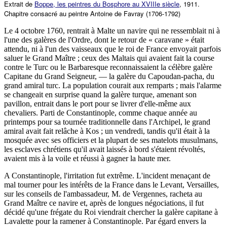
Extrait de
Boppe, les peintres du Bosphore au XVIIIe siècle
, 1911.
Chapitre consacré au peintre Antoine de Favray (1706-1792)
Le 4 octobre 1760, rentrait à Malte un navire qui ne ressemblait ni à
l'une des galères de l'Ordre, dont le retour de « caravane » était
attendu, ni à l'un des vaisseaux que le roi de France envoyait parfois
saluer le Grand Maître ; ceux des Maltais qui avaient fait la course
contre le Turc ou le Barbaresque reconnaissaient la célèbre galère
Capitane du Grand Seigneur, — la galère du Capoudan-pacha, du
grand amiral turc. La population courait aux remparts ; mais l'alarme
se changeait en surprise quand la galère turque, amenant son
pavillon, entrait dans le port pour se livrer d'elle-même aux
chevaliers. Parti de Constantinople, comme chaque année au
printemps pour sa tournée traditionnelle dans l'Archipel, le grand
amiral avait fait relâche à Kos ; un vendredi, tandis qu'il était à la
mosquée avec ses officiers et la plupart de ses matelots musulmans,
les esclaves chrétiens qu'il avait laissés à bord s'étaient révoltés,
avaient mis à la voile et réussi à gagner la haute mer.
A Constantinople, l'irritation fut extrême. L'incident menaçant de
mal tourner pour les intérêts de la France dans le Levant, Versailles,
sur les conseils de l'ambassadeur, M. de Vergennes, racheta au
Grand Maître ce navire et, après de longues négociations, il fut
décidé qu'une frégate du Roi viendrait chercher la galère capitane à
Lavalette pour la ramener à Constantinople. Par égard envers la