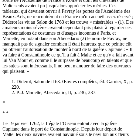
sortie de l'Académie de France à Rome et dont les chevaliers de
Malte seuls avaient pu jusqu'alors apprécier les mérites. Ces
tableaux, qui devaient ouvrir à Favray les portes de l'Académie des
Beaux-Arts, ne rencontrèrent en France qu'un accueil assez réservé ;
Diderot les vit au Salon de 1763 et les trouva « misérables » (1). Des
amateurs moins sévères avaient cependant pris plaisir à regarder ces
représentations de costumes et d'usages inconnus à Paris, et
Mariette, en notant dans son Abecedario (2) le nom de Favray, ne
manquait pas de signaler combien il était heureux que ce peintre eût
pu obtenir l'autorisation de monter à bord de la galère Capitane : « Il
va faire à Constantinople ce qu’il a fait à Malte et ce qu'y a fait avant
lui Van Mour et, comme il le surpasse de beaucoup en talents et que
les sujets sont intéressants, il ne peut manquer de faire des ouvrages
qui plaisent. »
1. Diderot, Salon de il 63. Œuvres complètes, éd. Garnier, X, p.
220.
2. P.-J. Mariette, Abecedario, II, p. 236, 237.
*
* *
Le 19 janvier 1762, la frégate l’Oiseau entrait avec la galère
Capitane dans le port de Constantinople. Depuis leur départ de
Malte, les deux navires avaient navigué sous le pavillon aux fleurs