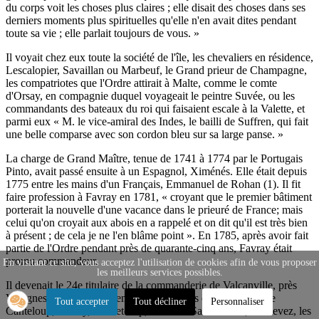
du corps voit les choses plus claires ; elle disait des choses dans ses
derniers moments plus spirituelles qu'elle n'en avait dites pendant
toute sa vie ; elle parlait toujours de vous. »
Il voyait chez eux toute la société de l'île, les chevaliers en résidence,
Lescalopier, Savaillan ou Marbeuf, le Grand prieur de Champagne,
les compatriotes que l'Ordre attirait à Malte, comme le comte
d'Orsay, en compagnie duquel voyageait le peintre Suvée, ou les
commandants des bateaux du roi qui faisaient escale à la Valette, et
parmi eux « M. le vice-amiral des Indes, le bailli de Suffren, qui fait
une belle comparse avec son cordon bleu sur sa large panse. »
La charge de Grand Maître, tenue de 1741 à 1774 par le Portugais
Pinto, avait passé ensuite à un Espagnol, Ximénés. Elle était depuis
1775 entre les mains d'un Français, Emmanuel de Rohan (1). Il fit
faire profession à Favray en 1781, « croyant que le premier bâtiment
porterait la nouvelle d'une vacance dans le prieuré de France; mais
celui qu'on croyait aux abois en a rappelé et on dit qu'il est très bien
à présent ; de cela je ne l'en blâme point ». En 1785, après avoir fait
partie de l'Ordre pendant près de quarante-cinq ans, Favray était
promu commandeur.
En visitant ce site, vous acceptez l'utilisation de cookies afin de vous proposer
les meilleurs services possibles.
Il devenait le 24e titulaire de la commanderie de Valcanville, près
Valognes, dont dépendaient les fiefs nobles et seigneuries de
Tout accepter
Tout décliner
Personnaliser
Canteloup, Yexley, Sanxetourp, Mont de SaintCosme, Hemevez, les