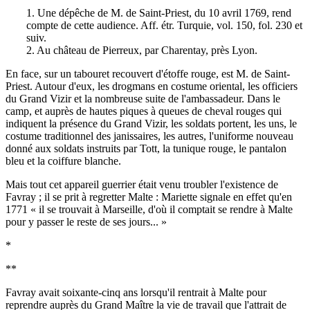
1. Une dépêche de M. de Saint-Priest, du 10 avril 1769, rend
compte de cette audience. Aff. étr. Turquie, vol. 150, fol. 230 et
suiv.
2. Au château de Pierreux, par Charentay, près Lyon.
En face, sur un tabouret recouvert d'étoffe rouge, est M. de Saint-
Priest. Autour d'eux, les drogmans en costume oriental, les officiers
du Grand Vizir et la nombreuse suite de l'ambassadeur. Dans le
camp, et auprès de hautes piques à queues de cheval rouges qui
indiquent la présence du Grand Vizir, les soldats portent, les uns, le
costume traditionnel des janissaires, les autres, l'uniforme nouveau
donné aux soldats instruits par Tott, la tunique rouge, le pantalon
bleu et la coiffure blanche.
Mais tout cet appareil guerrier était venu troubler l'existence de
Favray ; il se prit à regretter Malte : Mariette signale en effet qu'en
1771 « il se trouvait à Marseille, d'où il comptait se rendre à Malte
pour y passer le reste de ses jours... »
*
**
Favray avait soixante-cinq ans lorsqu'il rentrait à Malte pour
reprendre auprès du Grand Maître la vie de travail que l'attrait de