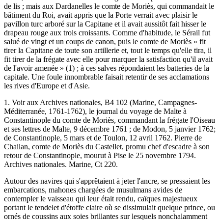
de lis ; mais aux Dardanelles le comte de Moriès, qui commandait le
bâtiment du Roi, avait appris que la Porte verrait avec plaisir le
pavillon turc arboré sur la Capitane et il avait aussitôt fait hisser le
drapeau rouge aux trois croissants. Comme d'habitude, le Sérail fut
salué de vingt et un coups de canon, puis le comte de Moriès « fit
tirer la Capitane de toute son artillerie et, tout le temps qu'elle tira, il
fit tirer de la frégate avec elle pour marquer la satisfaction qu'il avait
de l'avoir amenée » (1) ; à ces salves répondaient les batteries de la
capitale. Une foule innombrable faisait retentir de ses acclamations
les rives d'Europe et d'Asie.
1. Voir aux Archives nationales, B4 102 (Marine, Campagnes-
Méditerranée, 1761-1762), le journal du voyage de Malte à
Constantinople du comte de Moriès, commandant la frégate l'Oiseau
et ses lettres de Malte, 9 décembre 1761 ; de Modon, 5 janvier 1762;
de Constantinople, 5 mars et de Toulon, 12 avril 1762. Pierre de
Chailan, comte de Moriès du Castellet, promu chef d'escadre à son
retour de Constantinople, mourut à Pise le 25 novembre 1794.
Archives nationales. Marine, Ct 220.
Autour des navires qui s'apprêtaient à jeter l'ancre, se pressaient les
embarcations, mahones chargées de musulmans avides de
contempler le vaisseau qui leur était rendu, caïques majestueux
portant le tendelet d'étoffe claire où se dissimulait quelque prince, ou
ornés de coussins aux soies brillantes sur lesquels nonchalamment