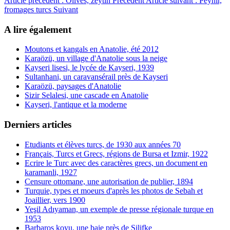
Article précédent : Olives, zeytin
Précédent
Article suivant : Peynir,
fromages turcs
Suivant
A lire également
Moutons et kangals en Anatolie, été 2012
Karaözü, un village d'Anatolie sous la neige
Kayseri lisesi, le lycée de Kayseri, 1939
Sultanhani, un caravansérail près de Kayseri
Karaözü, paysages d'Anatolie
Sizir Selalesi, une cascade en Anatolie
Kayseri, l'antique et la moderne
Derniers articles
Etudiants et élèves turcs, de 1930 aux années 70
Français, Turcs et Grecs, régions de Bursa et Izmir, 1922
Ecrire le Turc avec des caractères grecs, un document en
karamanli, 1927
Censure ottomane, une autorisation de publier, 1894
Turquie, types et moeurs d'après les photos de Sebah et
Joaillier, vers 1900
Yeşil Adıyaman, un exemple de presse régionale turque en
1953
Barbaros koyu, une baie près de Silifke