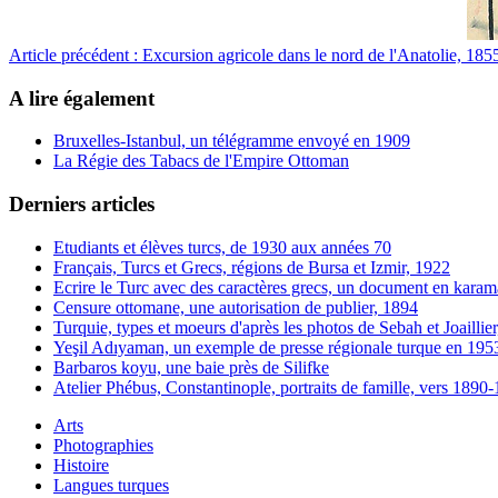
Article précédent : Excursion agricole dans le nord de l'Anatolie, 18
A lire également
Bruxelles-Istanbul, un télégramme envoyé en 1909
La Régie des Tabacs de l'Empire Ottoman
Derniers articles
Etudiants et élèves turcs, de 1930 aux années 70
Français, Turcs et Grecs, régions de Bursa et Izmir, 1922
Ecrire le Turc avec des caractères grecs, un document en karam
Censure ottomane, une autorisation de publier, 1894
Turquie, types et moeurs d'après les photos de Sebah et Joaillie
Yeşil Adıyaman, un exemple de presse régionale turque en 195
Barbaros koyu, une baie près de Silifke
Atelier Phébus, Constantinople, portraits de famille, vers 1890
Arts
Photographies
Histoire
Langues turques