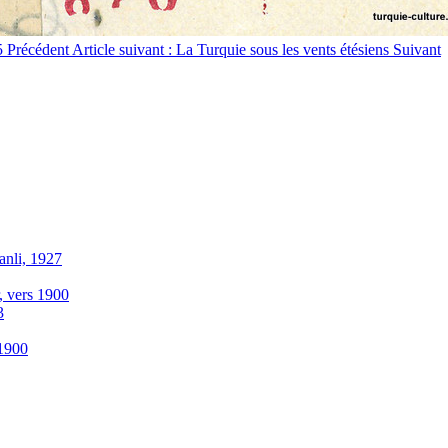
55
Précédent
Article suivant : La Turquie sous les vents étésiens
Suivant
anli, 1927
r, vers 1900
3
-1900