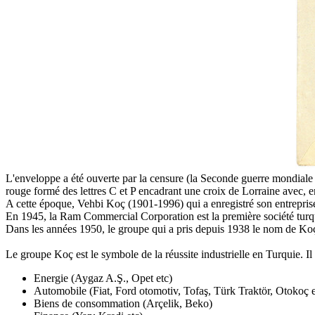
L'enveloppe a été ouverte par la censure (la Seconde guerre mondiale n
rouge formé des lettres C et P encadrant une croix de Lorraine avec, en
A cette époque, Vehbi Koç (1901-1996) qui a enregistré son entrepris
En 1945, la Ram Commercial Corporation est la première société turqu
Dans les années 1950, le groupe qui a pris depuis 1938 le nom de Koç 
Le groupe Koç est le symbole de la réussite industrielle en Turquie. I
Energie (Aygaz A.Ş., Opet etc)
Automobile (Fiat, Ford otomotiv, Tofaş, Türk Traktör, Otokoç e
Biens de consommation (Arçelik, Beko)