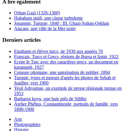
A lire également
Orhan Gazi (1326-1360)
Hababam sinifi, une classe turbulente
Jouannin, Turquie, 1840 : III. Ghazi-Sultan-Orkhan
Alaçam, une ville de la Mer noire
Derniers articles
Etudiants et élèves turcs, de 1930 aux années 70
Français, Turcs et Grecs, régions de Bursa et Izmir, 1922
Ecrire le Turc avec des caractères grecs, un document en
karamanli, 1927
Censure ottomane, une autorisation de publier, 1894
Turquie, types et moeurs d'après les photos de Sebah et
Joaillier, vers 1900
Yeşil Adıyaman, un exemple de presse régionale turque en
1953
Barbaros koyu, une baie près de Silifke
Atelier Phébus, Constantinople, portraits de famille, vers
1890-1900
Arts
Photographies
Histoire