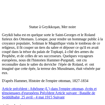
Statue à Geyikkoşan, Mer noire
Geyikli baba est en quelque sorte le Saint-Georges et le Roland
furieux des Ottomans. Lorsque, pour rendre un hommage public à la
croyance populaire, Soliman le Magnifique visita le tombeau de ce
religieux, il fit couper un tiers du sabre et déposer ce qu'il en avait
coupé dans la trésor du palais de Topkapi, à côté des armes du
Prophète, et de celles de ses successeurs. Quelques voyageurs
européens, nous dit l'historien Hammer-Purgstall, ont cru
reconnaître dans le sabre du derviche l'épée de Roland, et ont
imaginé que cette épée, la terreur des Musulmans, était vénérée par
eux.
D'après Hammer, Histoire de l'empire ottoman, 1827-1834
Article précédent : Athéisme (L') dans l'empire ottoman, écrits et
témoignages d'européens
Précédent
Article suivant : Bataille de
Seddülbahir, 25 avril - 4 mai 1915
Suivant