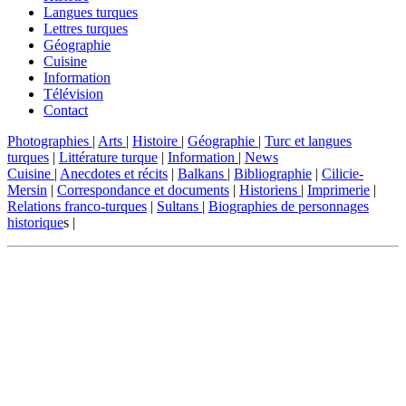
Langues turques
Lettres turques
Géographie
Cuisine
Information
Télévision
Contact
Photographies
|
Arts
|
Histoire
|
Géographie
|
Turc et langues
turques
|
Littérature turque
|
Information
|
News
Cuisine
|
Anecdotes et récits
|
Balkans
|
Bibliographie
|
Cilicie-
Mersin
|
Correspondance et documents
|
Historiens
|
Imprimerie
|
Relations franco-turques
|
Sultans
|
Biographies de personnages
historique
s |