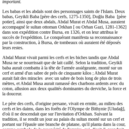
important.
Les babas et les abdals sont des personnages saints de l'Islam. Deux
babas, Geyikli Baba [père des cerfs, 1275-1350], Doğlu Baba [père
potier], ainsi que deux abdals, Abdal Murat et Abdal Musa, auraient
accompagné le sultan ottoman Orkhan [ ou Orhan Gazi, 1281-1362]
dans son expédition contre Bursa, en 1326, et on leur attribua le
succès de l'expédition. Le conquérant manifesta sa reconnaissance
par la construction, à Bursa, de tombeaux où auraient été déposés
leurs restes.
Abdal Murat vivait parmi les cerfs et les biches tandis que Abdal
Musa ne se nourrissait que de lait caillé. Selon la tradition, Geyikli
baba aurait combattu à la tête de l'armée assiégeante, monté sur un
cerf et armé d'un sabre de près de cinquante kilos ; Abdal Murat
aurait fait des miracles avec un sabre de bois long de plus de trois
mètres, et Abdal Musa aurait ramassé des charbons ardents avec du
coton, allusion aux deux qualités dominantes du derviche, la force et
la douceur.
Le père des cerfs, d'origine persane, vivait en ermite, au milieu des
cerfs et les daims, dans les forêts de l'Olympe de Bithynie [Uludağ],
d'où il ne descendait que sur l'invitation d'Orkhan. Suivant la
tradition, il se rendit un jour au palais du sultan monté sur un cerf et
portant sur l'épaule une branche de platane, qu'il planta dans la cour,