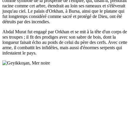
comme symbole de la prospérité de l'empire, qui, disait-il, prendrait
racine comme cet arbre, étendrait au loin ses rameaux et s'élèverait
jusqu'au ciel. Le palais d'Orkhan, à Bursa, ainsi que le platane qui
fut longtemps considéré comme sacré et protégé de Dieu, ont été
détruits par des incendies.
Abdal Murat fut engagé par Orkhan et se mit à la tête d'un corps de
ses troupes ; il fit des prodiges avec son sabre de bois, dont la
longueur faisait écho au poids de celui du père des cerfs. Avec cette
arme, il combattit les infidèles, mais aussi d'énormes serpents qui
infestaient le pays.