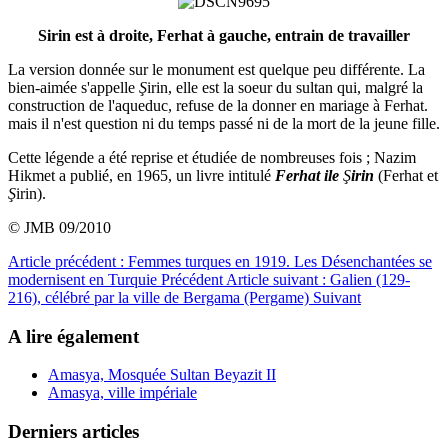
Sirin est à droite, Ferhat à gauche, entrain de travailler
La version donnée sur le monument est quelque peu différente. La
bien-aimée s'appelle
Ş
irin, elle est la soeur du sultan qui, malgré la
construction de l'aqueduc, refuse de la donner en mariage à Ferhat.
mais il n'est question ni du temps passé ni de la mort de la jeune fille.
Cette légende a été reprise et étudiée de nombreuses fois ; Nazim
Hikmet a publié, en 1965, un livre intitulé
Ferhat ile
Ş
irin
(Ferhat et
Ş
irin).
© JMB 09/2010
Article précédent : Femmes turques en 1919. Les Désenchantées se
modernisent en Turquie
Précédent
Article suivant : Galien (129-
216), célébré par la ville de Bergama (Pergame)
Suivant
A lire également
Amasya, Mosquée Sultan Beyazit II
Amasya, ville impériale
Derniers articles