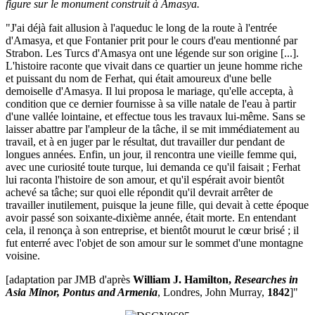
figure sur le monument construit à Amasya.
"J'ai déjà fait allusion à l'aqueduc le long de la route à l'entrée
d'Amasya, et que Fontanier prit pour le cours d'eau mentionné par
Strabon. Les Turcs d'Amasya ont une légende sur son origine [...].
L'histoire raconte que vivait dans ce quartier un jeune homme riche
et puissant du nom de Ferhat, qui était amoureux d'une belle
demoiselle d'Amasya. Il lui proposa le mariage, qu'elle accepta, à
condition que ce dernier fournisse à sa ville natale de l'eau à partir
d'une vallée lointaine, et effectue tous les travaux lui-même. Sans se
laisser abattre par l'ampleur de la tâche, il se mit immédiatement au
travail, et à en juger par le résultat, dut travailler dur pendant de
longues années. Enfin, un jour, il rencontra une vieille femme qui,
avec une curiosité toute turque, lui demanda ce qu'il faisait ; Ferhat
lui raconta l'histoire de son amour, et qu'il espérait avoir bientôt
achevé sa tâche; sur quoi elle répondit qu'il devrait arrêter de
travailler inutilement, puisque la jeune fille, qui devait à cette époque
avoir passé son soixante-dixième année, était morte. En entendant
cela, il renonça à son entreprise, et bientôt mourut le cœur brisé ; il
fut enterré avec l'objet de son amour sur le sommet d'une montagne
voisine.
[adaptation par JMB d'après
William J. Hamilton,
Researches in
Asia Minor, Pontus and Armenia
, Londres, John Murray,
1842
]"