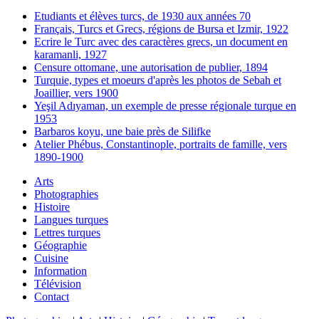
Etudiants et élèves turcs, de 1930 aux années 70
Français, Turcs et Grecs, régions de Bursa et Izmir, 1922
Ecrire le Turc avec des caractères grecs, un document en
karamanli, 1927
Censure ottomane, une autorisation de publier, 1894
Turquie, types et moeurs d'après les photos de Sebah et
Joaillier, vers 1900
Yeşil Adıyaman, un exemple de presse régionale turque en
1953
Barbaros koyu, une baie près de Silifke
Atelier Phébus, Constantinople, portraits de famille, vers
1890-1900
Arts
Photographies
Histoire
Langues turques
Lettres turques
Géographie
Cuisine
Information
Télévision
Contact