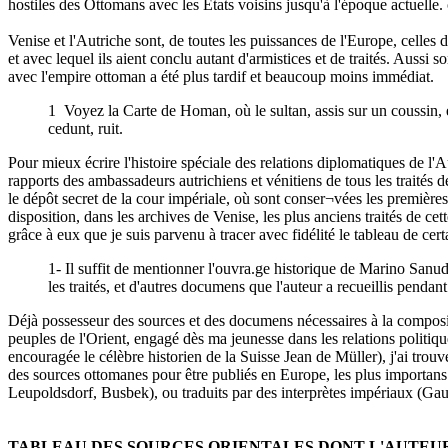
hostiles des Ottomans avec les États voisins jusqu'à l'époque actuelle.
Venise et l'Autriche sont, de toutes les puissances de l'Europe, celles 
et avec lequel ils aient conclu autant d'armistices et de traités. Aussi 
avec l'empire ottoman a été plus tardif et beaucoup moins immédiat.
1 Voyez la Carte de Homan, où le sultan, assis sur un coussin, e
cedunt, ruit.
Pour mieux écrire l'histoire spéciale des relations diplomatiques de l'A
rapports des ambassadeurs autrichiens et vénitiens de tous les traités de
le dépôt secret de la cour impériale, où sont conser¬vées les premières
disposition, dans les archives de Venise, les plus anciens traités de c
grâce à eux que je suis parvenu à tracer avec fidélité le tableau de cert
1- Il suffit de mentionner l'ouvra.ge historique de Marino Sanudo
les traités, et d'autres documens que l'auteur a recueillis pend
Déjà possesseur des sources et des documens nécessaires à la composit
peuples de l'Orient, engagé dès ma jeunesse dans les relations politiques
encouragée le célèbre historien de la Suisse Jean de Müller), j'ai trou
des sources ottomanes pour être publiés en Europe, les plus importans
Leupoldsdorf, Busbek), ou traduits par des interprètes impériaux (Gault
TABLEAU DES SOURCES ORIENTALES DONT L'AUTEUR 