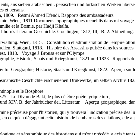
ients, ans sieben arabaschen , persischen und türkischen Werken ubers
es et persans.
in, 1809. Resmi Ahmed Efendi, Rapports des ambassadeurs.
vante. Wien, 1811 Documens topograpbiques recueillis dans mi voyage 
lie et la Bosnie, par Hadji Khalfa.
rn's Literalur Geschichte. Goettingen, 1812, III, B. 2. Abtheilung. His
altung. Wien, 1815. - Constitution et administration de l'empire otto
len. Stuttgard, 1818. Histoire des Assassins puisée dans les sources o
st, 1818. Voyage à Brousa et sur l'Olympe.
raphie, Historie, Staats und Kriegskunst, 1821 und 1823. Rapports de
v fur Geographie, Historie, Staats und Kriegkunst, 1822. Aperçu sur le
r osmanische Ceschichte erschienenen Drukwerke, im selben Archiv 1823
tinople et le Bosphore.
25. Le Divan de Baki, le plus célèbre poète lyrique turc,
nd XIV. B. der Jahrbücher dei, Litteratur. Aperçu géographique, dans l
mine précieuse pour l'historien, qui y trouvera l'indication précise des 
, en ce qu'en dégageant cette histoire de l'embarras des citations, elle a pe
ogique et géographique des historiens qui m'ont précédé, a exigé tant de 