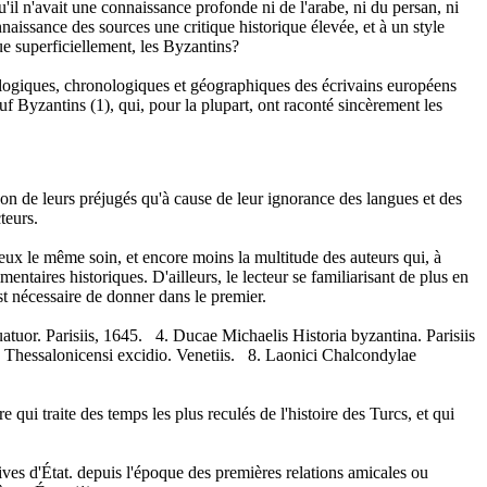
il n'avait une connaissance profonde ni de l'arabe, ni du persan, ni
aissance des sources une critique historique élevée, et à un style
ue superficiellement, les Byzantins?
hilologiques, chronologiques et géographiques des écrivains européens
uf Byzantins (1), qui, pour la plupart, ont raconté sincèrement les
ison de leurs préjugés qu'à cause de leur ignorance des langues et des
teurs.
eux le même soin, et encore moins la multitude des auteurs qui, à
aires historiques. D'ailleurs, le lecteur se familiarisant de plus en
est nécessaire de donner dans le premier.
tuor. Parisiis, 1645. 4. Ducae Michaelis Historia byzantina. Parisiis
o Thessalonicensi excidio. Venetiis. 8. Laonici Chalcondylae
e qui traite des temps les plus reculés de l'histoire des Turcs, et qui
hives d'État. depuis l'époque des premières relations amicales ou