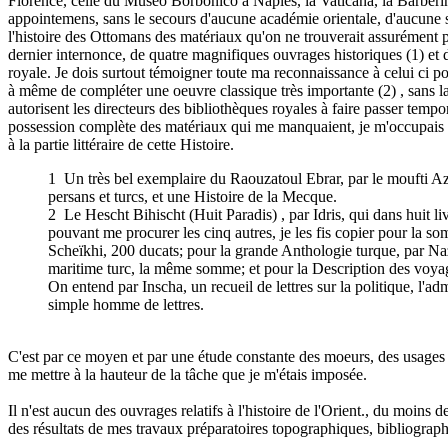
Florence, celle du Museo Borbonico à Naples, la Vaticana, la Barberin
appointemens, sans le secours d'aucune académie orientale, d'aucune soc
l'histoire des Ottomans des matériaux qu'on ne trouverait assurément p
dernier internonce, de quatre magnifiques ouvrages historiques (1) et 
royale. Je dois surtout témoigner toute ma reconnaissance à celui ci p
à même de compléter une oeuvre classique très importante (2) , sans la
autorisent les directeurs des bibliothèques royales à faire passer tempo
possession complète des matériaux qui me manquaient, je m'occupais tan
à la partie littéraire de cette Histoire.
1 Un très bel exemplaire du Raouzatoul Ebrar, par le moufti Azi
persans et turcs, et une Histoire de la Mecque.
2 Le Hescht Bihischt (Huit Paradis) , par Idris, qui dans huit li
pouvant me procurer les cinq autres, je les fis copier pour la s
Scheïkhi, 200 ducats; pour la grande Anthologie turque, par Naz
maritime turc, la même somme; et pour la Description des voyage
On entend par Inscha, un recueil de lettres sur la politique, l'admi
simple homme de lettres.
C'est par ce moyen et par une étude constante des moeurs, des usages 
me mettre à la hauteur de la tâche que je m'étais imposée.
Il n'est aucun des ouvrages relatifs à l'histoire de l'Orient., du moins 
des résultats de mes travaux préparatoires topographiques, bibliographiq