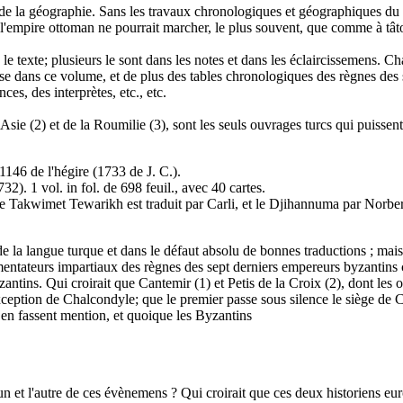
t de la géographie. Sans les travaux chronologiques et géographiques du
e l'empire ottoman ne pourrait marcher, le plus souvent, que comme à tâto
le texte; plusieurs le sont dans les notes et dans les éclaircissemens.
se dans ce volume, et de plus des tables chronologiques des règnes des 
ces, des interprètes, etc., etc.
ie (2) et de la Roumilie (3), sont les seuls ouvrages turcs qui puissent s
146 de l'hégire (1733 de J. C.).
. 1 vol. in fol. de 698 feuil., avec 40 cartes.
akwimet Tewarikh est traduit par Carli, et le Djihannuma par Norberg; 
de la langue turque et dans le défaut absolu de bonnes traductions ; mais 
tateurs impartiaux des règnes des sept derniers empereurs byzantins c
antins. Qui croirait que Cantemir (1) et Petis de la Croix (2), dont les
xception de Chalcondyle; que le premier passe sous silence le siège de 
n fassent mention, et quoique les Byzantins
n et l'autre de ces évènemens ? Qui croirait que ces deux historiens eur