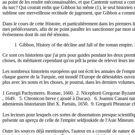
au point de les rendre méconnaissables, et que Cantemir surtout a comm
du turc? Qui croirait enfin que Gibbon lui même (1), le seul historien
sublime une merveilleuse rectitude de jugement, que Gibbon a commis de
Dans le cours de cette Histoire, et particulièrement dans les premiers 
mes prédécesseurs, afin de ne point paraître les sanctionner par mon sil
événemens dont ils ont été témoins.
1 Gibbon, History of the décline and fall of the roman empire. 
Ce sont ces historiens que j'ai pris pour guides pendant les deux premi
choses, ils méritaient cependant qu'on prît la peine de relever leurs inex
Les nombreux historiens européens qui ont écrit les annales de l'empi
chaque guerre de la Turquie, ont inondé l'Europe de détestables ouvrag
plus avec les noms et les choses, je pourrai, dans les derniers volumes,
1 Georgii Pachymeres. Romae, 1660. 2. Nicephorii Gregorae Byzantina 
, 1649. 5. Chronicon breve ( ajouté à Ducas). 6. Joannis Canani narr
atheniensis historiarum libri X. Parisiis, 1650. 9. Gregorii Phranzae 
Les lecteurs pour lesquels ces sortes de dissertations presque scientifiqu
présente un aperçu de celle de l'empire seldjoukide de l'Asie Mineure.
Outre les sources déjà mentionnées, l'auteur en a consulté de nature dif