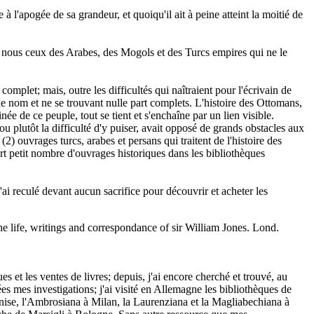
l'apogée de sa grandeur, et quoiqu'il ait à peine atteint la moitié de
e nous ceux des Arabes, des Mogols et des Turcs empires qui ne le
mplet; mais, outre les difficultés qui naîtraient pour l'écrivain de
e nom et ne se trouvant nulle part complets. L'histoire des Ottomans,
inée de ce peuple, tout se tient et s'enchaîne par un lien visible.
 ou plutôt la difficulté d'y puiser, avait opposé de grands obstacles aux
2) ouvrages turcs, arabes et persans qui traitent de l'histoire des
rt petit nombre d'ouvrages historiques dans les bibliothèques
n'ai reculé devant aucun sacrifice pour découvrir et acheter les
e life, writings and correspondance of sir William Jones. Lond.
et les ventes de livres; depuis, j'ai encore cherché et trouvé, au
 mes investigations; j'ai visité en Allemagne les bibliothèques de
enise, l'Ambrosiana à Milan, la Laurenziana et la Magliabechiana à