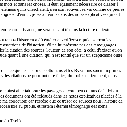
es mots et dans les choses. Il était également nécessaire de classer à
les élémens qu'ils cherchaient, s'en sont souvent servis comme de pierres
tigue et d'ennui, je les ai réunis dans des notes explicatives qui ont
prendre connaissance, ne sera pas arrêté dans la lecture du texte.
t temps l'historien a dû étudier et vérifier scrupuleusement les
 assertions de l'historien, s'il ne lui présente pas des témoignages
er la citation des sources, l'auteur, de son côté, a celui d'exiger qu'on
itude quant à une citation, qui n'est fondé que sur un scepticisme outré,
 jusqu'à ce que les historiens ottomans et les Byzantins soient imprimés
cs, les citations ne pourront être faites, du moins entièrement, dans
on; ainsi ai je fait pour les passages encore peu connus de la loi du
es documens ont été relégués dans les notes explicatives placées à la
ma collection; car j'espère que ce trésor de sources pour l'histoire de
ccessible au publie, et restera l'éternel témoignage des soins
te du Trad.)