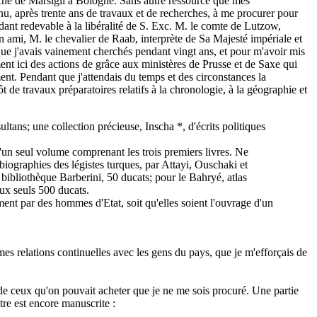
iche de Marsigli à Bologne. Sans autre ressource que mes
enu, après trente ans de travaux et de recherches, à me procurer pour
dant redevable à la libéralité de S. Exc. M. le comte de Lutzow,
n ami, M. le chevalier de Raab, interprète de Sa Majesté impériale et
que j'avais vainement cherchés pendant vingt ans, et pour m'avoir mis
ent ici des actions de grâce aux ministères de Prusse et de Saxe qui
rment. Pendant que j'attendais du temps et des circonstances la
de travaux préparatoires relatifs à la chronologie, à la géographie et
ans; une collection précieuse, Inscha *, d'écrits politiques
 d'un seul volume comprenant les trois premiers livres. Ne
biographies des légistes turques, par Attayi, Ouschaki et
bibliothèque Barberini, 50 ducats; pour le Bahryé, atlas
ux seuls 500 ducats.
ellement par des hommes d'Etat, soit qu'elles soient l'ouvrage d'un
s relations continuelles avec les gens du pays, que je m'efforçais de
cun de ceux qu'on pouvait acheter que je ne me sois procuré. Une partie
tre est encore manuscrite :