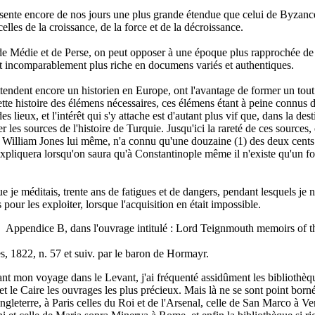
ente encore de nos jours une plus grande étendue que celui de Byzance à 
 celles de la croissance, de la force et de la décroissance.
, de Médie et de Perse, on peut opposer à une époque plus rapprochée d
est incomparablement plus riche en documens variés et authentiques.
ndent encore un historien en Europe, ont l'avantage de former un tout co
tte histoire des élémens nécessaires, ces élémens étant à peine connus d
 lieux, et l'intérêt qui s'y attache est d'autant plus vif que, dans la dest
er les sources de l'histoire de Turquie. Jusqu'ici la rareté de ces sources,
is, William Jones lui même, n'a connu qu'une douzaine (1) des deux cents (
'expliquera lorsqu'on saura qu'à Constantinople même il n'existe qu'un fo
que je méditais, trente ans de fatigues et de dangers, pendant lesquels je 
pour les exploiter, lorsque l'acquisition en était impossible.
s. Appendice B, dans l'ouvrage intitulé : Lord Teignmouth memoirs of th
, 1822, n. 57 et suiv. par le baron de Hormayr.
mon voyage dans le Levant, j'ai fréquenté assidûment les bibliothèques 
 Caire les ouvrages les plus précieux. Mais là ne se sont point bornées
gleterre, à Paris celles du Roi et de l'Arsenal, celle de San Marco à V