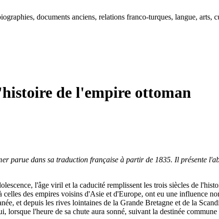
ographies, documents anciens, relations franco-turques, langue, arts, cu
histoire de l'empire ottoman
 parue dans sa traduction française à partir de 1835. Il présente l'
lescence, l'âge viril et la caducité remplissent les trois siècles de l'h
 à celles des empires voisins d'Asie et d'Europe, ont eu une influence n
anée, et depuis les rives lointaines de la Grande Bretagne et de la Scan
 qui, lorsque l'heure de sa chute aura sonné, suivant la destinée commune