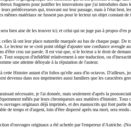
mbreux fragmens pour justifier les innovations que j'ai introduites dans l
e leurs prédécesseurs qui, trouvant sur leur passage, mais à l'état brut, 
es mêmes matériaux ne fussent pas pour le lecteur un objet constant de fa
sera bien aise de les trouver ici; et celui qui ne juge pas à propos d'en 
celles là ont leur place naturelle marquée au bas de chaque page. De tou
on. Le lecteur ne se croit point obligé d'ajouter une confiance aveugle aux
 d'être crus sur parole. Il est vrai que, si le lecteur a le droit de demand
née. Tout soupçon d'infidélité relativement à une traduction, ou d'inexact
comme une atteinte déloyale à la réputation de l'auteur.
r à cette Histoire autant d'in folios qu'elle aura d'in octavos. D'ailleurs,
soient devenus dans nos imprimeries aussi familiers que les caractères gre
aissait nécessaire, je l'ai donnée, mais seulement d'après la prononciati
réquemment mêlés par leurs chroniqueurs aux matières d'histoire. Tous c
 ouvrages originaux déjà imprimés, et des manuscrits qui font partie de 
ble de temps et d'argent, loin d'être dispersé après ma mort, sera rendu a
ction d'ouvrages originaux a été achetée par l'empereur d'Autriche. (No