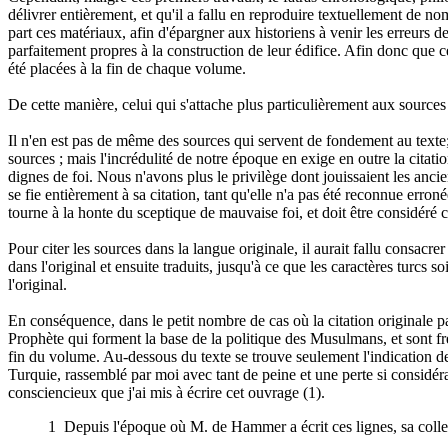
délivrer entièrement, et qu'il a fallu en reproduire textuellement de no
part ces matériaux, afin d'épargner aux historiens à venir les erreurs d
parfaitement propres à la construction de leur édifice. Afin donc que c
été placées à la fin de chaque volume.
De cette manière, celui qui s'attache plus particulièrement aux sources 
Il n'en est pas de même des sources qui servent de fondement au texte; 
sources ; mais l'incrédulité de notre époque en exige en outre la citati
dignes de foi. Nous n'avons plus le privilège dont jouissaient les anciens
se fie entièrement à sa citation, tant qu'elle n'a pas été reconnue erro
tourne à la honte du sceptique de mauvaise foi, et doit être considéré 
Pour citer les sources dans la langue originale, il aurait fallu consacre
dans l'original et ensuite traduits, jusqu'à ce que les caractères turcs 
l'original.
En conséquence, dans le petit nombre de cas où la citation originale par
Prophète qui forment la base de la politique des Musulmans, et sont f
fin du volume. Au-dessous du texte se trouve seulement l'indication des
Turquie, rassemblé par moi avec tant de peine et une perte si considéra
consciencieux que j'ai mis à écrire cet ouvrage (1).
1 Depuis l'époque où M. de Hammer a écrit ces lignes, sa colle