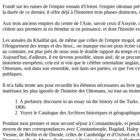
Fondé sur les ruines de l'empire romain d'Orient. l'empire ottoman prés
la durée de ce dernier, il offre déjà à l'historien trois phases distinctes,
Aux trois anciens empires du centre de l'Asie, savoir ceux d'Assyrie
cèdent aux premiers ni en étendue ni en puissance, et dont l'histoire 
Les annales du Khalifat qui, de même que celles de l'empire mogol, atte
l'éloignement des temps et des lieux., on manque encore pour écrire ce
au contraire, est plus près de nous sous le double rapport du temps et des
Aujourd'hui, d'ailleurs, il est devenu possible, sinon aisé, de se procur
historiens européens; cela est si vrai que le célèbre orientaliste angla
Ottomans, soit dans son ensemble, soit dans ses parties, ce que l'on s
publiques.
Il m'a fallu trente ans pour recueillir les élémens nécessaires au livre 
matériaux les plus ignorés de l'histoire des Ottomans, ou tout au moins 
1 A prefatory discourse to an essay on the history of the Turk
1806.
2 Voyez le Catalogue des Archives historiques et géographiques
Pendant mon premier et mon second séjour à Constantinople, et pendant 
moyen de mes correspondances avec Constantinople, Bagdad, Halep et le
Vienne, de Berlin et de Dresde, celles de Cambridge et d'Oxford en An