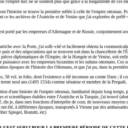
 où l'empire turc ne se soutient plus que grâce à la longanimité de ces m
dont l'histoire se trouve la première mêlée à celle de l'empire ottoman. P
sont ce les archives de l'Autriche et de Venise que j'ai explorées de préfé
st porté par les empereurs d'Allemagne et de Russie, conjointement avec
utriche avec la Porte, j'ai solli¬cité et facilement obtenu la communicati
 paix et des négociations qui se trouvent soit dans la chancellerie de l'Ét
 pièces diplomatiques de l'Empire, de la Hongrie et de Venise, soit enfi
ette puissance avec les empereurs byzantins et les sultans ottomans. Ces s
aines époques de l'histoire des Ottomans, et que j'ai pu, dans la première
, 58 vol. in folio, dont l'existence a été inconnue an comte Daru ; il co
ant trente neuf ans (1495 1534) comme sénateur et membre de la Pregadi.
ion d'une histoire de l'empire ottoman, familiarisé depuis long temps, 
 et scientifiques établies entre l'Autriche et la Turquie, j'ai trouvé (abst
vé, dis je, dans mes fonctions d'interprète de cour, de nouveaux moyens d
 ont été, à différentes époques, transportés à Vienne par des ambassade
ier Spiegel, Bratutti, etc)
S'EST SERVI POUR LA PREMIERE PÉRIODE DE CETTE 