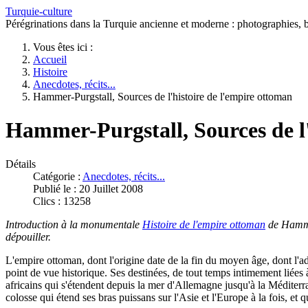
Turquie-culture
Pérégrinations dans la Turquie ancienne et moderne : photographies, bi
Vous êtes ici :
Accueil
Histoire
Anecdotes, récits...
Hammer-Purgstall, Sources de l'histoire de l'empire ottoman
Hammer-Purgstall, Sources de l'
Détails
Catégorie :
Anecdotes, récits...
Publié le : 20 Juillet 2008
Clics : 13258
Introduction à la monumentale
Histoire de l'empire ottoman
de Hammer
dépouiller.
L'empire ottoman, dont l'origine date de la fin du moyen âge, dont l'ado
point de vue historique. Ses destinées, de tout temps intimement liées
africains qui s'étendent depuis la mer d'Allemagne jusqu'à la Méditerr
colosse qui étend ses bras puissans sur l'Asie et l'Europe à la fois, et