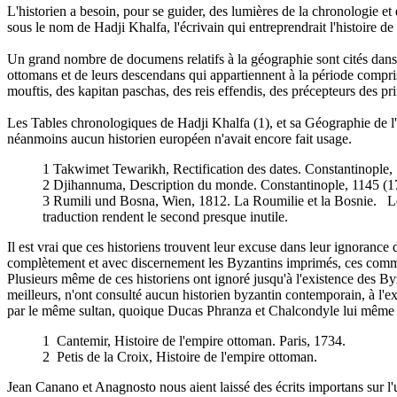
L'historien a besoin, pour se guider, des lumières de la chronologie e
sous le nom de Hadji Khalfa, l'écrivain qui entreprendrait l'histoire d
Un grand nombre de documens relatifs à la géographie sont cités dans 
ottomans et de leurs descendans qui appartiennent à la période compri
mouftis, des kapitan paschas, des reis effendis, des précepteurs des prin
Les Tables chronologiques de Hadji Khalfa (1), et sa Géographie de l'As
néanmoins aucun historien européen n'avait encore fait usage.
1 Takwimet Tewarikh, Rectification des dates. Constantinople, 1
2 Djihannuma, Description du monde. Constantinople, 1145 (1732)
3 Rumili und Bosna, Wien, 1812. La Roumilie et la Bosnie. Le T
traduction rendent le second presque inutile.
Il est vrai que ces historiens trouvent leur excuse dans leur ignorance 
complètement et avec discernement les Byzantins imprimés, ces commen
Plusieurs même de ces historiens ont ignoré jusqu'à l'existence des Byz
meilleurs, n'ont consulté aucun historien byzantin contemporain, à l'e
par le même sultan, quoique Ducas Phranza et Chalcondyle lui même e
1 Cantemir, Histoire de l'empire ottoman. Paris, 1734.
2 Petis de la Croix, Histoire de l'empire ottoman.
Jean Canano et Anagnosto nous aient laissé des écrits importans sur l'u