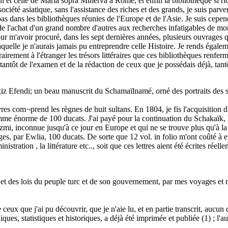
i et celle de Maria sopra Minerva à Rome, et enfin la bibliothèque si r
iété asiatique, sans l'assistance des riches et des grands, je suis parv
as dans les bibliothèques réunies de l'Europe et de l'Asie. Je suis cepen
de l'achat d'un grand nombre d'autres aux recherches infatigables de mo
our m'avoir procuré, dans les sept dernières années, plusieurs ouvrages 
quelle je n'aurais jamais pu entreprendre celle Histoire. Je rends égalem
rairement à l'étranger les trésors littéraires que ces bibliothèques renfe
tôt de l'examen et de la rédaction de ceux que je possédais déjà, tantôt 
z Efendi; un beau manuscrit du Schamaïlnamé, orné des portraits des sult
vres com¬prend les règnes de huit sultans. En 1804, je fis l'acquisition
omme énorme de 100 ducats. J'ai payé pour la continuation du Schakaïk, 
mi, inconnue jusqu'à ce jour en Europe et qui ne se trouve plus qu'à la 
s, par Ewlia, 100 ducats. De sorte que 12 vol. in folio m'ont coûté à e
nistration , la littérature etc.., soit que ces lettres aient été écrites ré
et des lois du peuple turc et de son gouvernement, par mes voyages et me
de ceux que j'ai pu découvrir, que je n'aie lu, et en partie transcrit, au
ues, statistiques et historiques, a déjà été imprimée et publiée (1) ; l'au