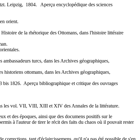
etzt. Leipzig, 1804. Aperçu encyclopédique des sciences
en orient.
toire de la rhétorique des Ottomans, dans l'histoire littéraire
man.
rientales.
s ambassadeurs turcs, dans les Archives géographiques,
s historiens ottomans, dans les Archives géographiques,
 bis 1826. Aperçu bibliographique et critique des ouvrages
es vol. VII, VIII, XIII et XIV des Annales de la littérature.
lieux et des époques, ainsi que des documens positifs sur le
rmis à l'auteur de tirer le récit des faits du chaos où il pouvait rester
corrections, tant d'éclaircissemens, qu'il n'a pas été possible de s'en