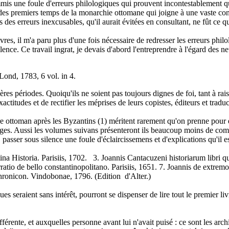
is une foule d'erreurs philologiques qui prouvent incontestablement qu'
 des premiers temps de la monarchie ottomane qui joigne à une vaste conn
s erreurs inexcusables, qu'il aurait évitées en consultant, ne fût ce q
livres, il m'a paru plus d'une fois nécessaire de redresser les erreurs p
ence. Ce travail ingrat, je devais d'abord l'entreprendre à l'égard des ne
Lond, 1783, 6 vol. in 4.
ères périodes. Quoiqu'ils ne soient pas toujours dignes de foi, tant à ra
actitudes et de rectifier les méprises de leurs copistes, éditeurs et traduc
re ottoman après les Byzantins (1) méritent rarement qu'on prenne pour 
es. Aussi les volumes suivans présenteront ils beaucoup moins de comment
 passer sous silence une foule d'éclaircissemens et d'explications qu'il 
Historia. Parisiis, 1702. 3. Joannis Cantacuzeni historiarum libri qua
atio de bello constantinopolitano. Parisiis, 1651. 7. Joannis de extrem
chronicon. Vindobonae, 1796. (Edition d'Alter.)
es seraient sans intérêt, pourront se dispenser de lire tout le premier livr
férente, et auxquelles personne avant lui n'avait puisé : ce sont les arc