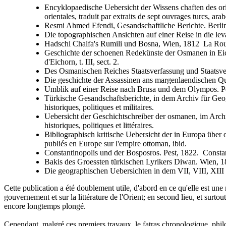
Encyklopaedische Uebersicht der Wissens chaften des or
orientales, traduit par extraits de sept ouvrages turcs, arab
Resmi Ahmed Efendi, Gesandschaftliche Berichte. Berl
Die topographischen Ansichten auf einer Reise in die le
Hadschi Chalfa's Rumili und Bosna, Wien, 1812 La Roumi
Geschichte der schoenen Redekünste der Osmanen in Eichho
d'Eichorn, t. III, sect. 2.
Des Osmanischen Reiches Staatsverfassung und Staatsverw
Die geschichte der Assassinen ans margenlaendischen Quel
Umblik auf einer Reise nach Brusa und dem Olympos. Pe
Türkische Gesandschaftsberichte, in dem Archiv für Geog
historiques, politiques et militaires.
Uebersicht der Geschichtschreiber der osmanen, im Archi
historiques, politiques et littéraires.
Bibliographisch kritische Uebersicht der in Europa übe
publiés en Europe sur l'empire ottoman, ibid.
Constantinopolis und der Bosposros. Pest, 1822. Constan
Bakis des Groessten türkischen Lyrikers Diwan. Wien, 18
Die geographischen Uebersichten in dem VII, VIII, XIII u
Cette publication a été doublement utile, d'abord en ce qu'elle est une 
gouvernement et sur la littérature de l'Orient; en second lieu, et surtout
encore longtemps plongé.
Cependant, malgré ces premiers travaux, le fatras chronologique, philol