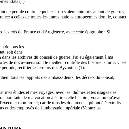
êmes États (1).
oint de peuple contre lequel les Turcs aient entrepris autant de guerres,
¬rence à celles de toutes les autres nations européennes dont le, contact
 les rois de France et d'Angleterre, avec cette épigraphe : Si
on de tous les
at, soit dans
n dans les archives du conseil de guerre. J'ai eu également à ma
ortes de docu¬mens sont le meilleur contrôle des historiens turcs. C'est
 période, rectifier les erreurs des Byzantins (1).
ntient tous les rapports des ambassadeurs, les décrets du consul,
par mes études et mes voyages, avec les idiômes et les usages des
raction faite de ma vocation à écrire cette histoire, vocation qu'avait
'exécuter mon projet; car de tous les documens. qui ont été extraits
urs et des employés de l'ambassade impériale (Veranzius,
HISTOIRE.