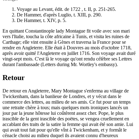
1. Voyage au Levant, édit. de 1722 , t. II, p. 251-265.
2. De Hammer, d'après Luglio, t. XIII, p. 290.
3. De Hammer, t. XIV, p. 5.
En quittant Constantinople lady Montague fit voile avec son mari
vers l'Italie, toucha la côte africaine à Tunis, et visita les ruines de
Carthage; elle vint ensuite à Gènes et traversa la France pour se
rendre en Angleterre. Elle était à Douvres au mois d'octobre 1718,
après avoir quitté l'Angleterre en juillet 1716. Son voyage avait duré
vingt-sept mois. C'est là le voyage qu'ont rendu célèbre ses Lettres
durant l'ambassade (Letters during Mr. Wortley's embassy).
Retour
De retour en Angleterre, Mary Montague s'enferma au village de
Twickenham, dans la banlieue de Londres, et y vécut dans le
commerce des lettres, au milieu de ses amis. Ce fut pour un temps
une retraite chère à tous; mais quelques mots ironiques lancés un
jour par la jeune hôtesse lui coûtèrent assez cher. Pope, le plus
irascible de la gent irascible des poëtes, se vengea cruellement en
accablant des traits de la satire la femme qui avait été son amie. Lui
qui avait tout fait pour qu'elle vînt à Twickenham, et y formât le
cénacle choisi au milieu duquel ils avaient connu d'heureux