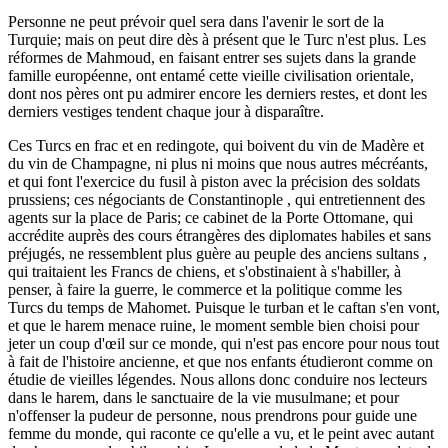
Personne ne peut prévoir quel sera dans l'avenir le sort de la
Turquie; mais on peut dire dès à présent que le Turc n'est plus. Les
réformes de Mahmoud, en faisant entrer ses sujets dans la grande
famille européenne, ont entamé cette vieille civilisation orientale,
dont nos pères ont pu admirer encore les derniers restes, et dont les
derniers vestiges tendent chaque jour à disparaître.
Ces Turcs en frac et en redingote, qui boivent du vin de Madère et
du vin de Champagne, ni plus ni moins que nous autres mécréants,
et qui font l'exercice du fusil à piston avec la précision des soldats
prussiens; ces négociants de Constantinople , qui entretiennent des
agents sur la place de Paris; ce cabinet de la Porte Ottomane, qui
accrédite auprès des cours étrangères des diplomates habiles et sans
préjugés, ne ressemblent plus guère au peuple des anciens sultans ,
qui traitaient les Francs de chiens, et s'obstinaient à s'habiller, à
penser, à faire la guerre, le commerce et la politique comme les
Turcs du temps de Mahomet. Puisque le turban et le caftan s'en vont,
et que le harem menace ruine, le moment semble bien choisi pour
jeter un coup d'œil sur ce monde, qui n'est pas encore pour nous tout
à fait de l'histoire ancienne, et que nos enfants étudieront comme on
étudie de vieilles légendes. Nous allons donc conduire nos lecteurs
dans le harem, dans le sanctuaire de la vie musulmane; et pour
n'offenser la pudeur de personne, nous prendrons pour guide une
femme du monde, qui raconte ce qu'elle a vu, et le peint avec autant