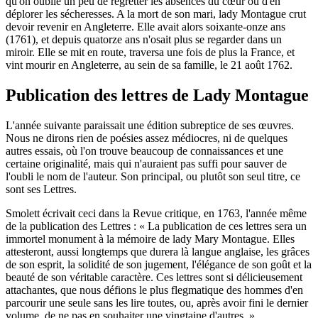
qu'on oublie un peu de regretter les absences du cœur ou d'en
déplorer les sécheresses. A la mort de son mari, lady Montague crut
devoir revenir en Angleterre. Elle avait alors soixante-onze ans
(1761), et depuis quatorze ans n'osait plus se regarder dans un
miroir. Elle se mit en route, traversa une fois de plus la France, et
vint mourir en Angleterre, au sein de sa famille, le 21 août 1762.
Publication des lettres de Lady Montague
L'année suivante paraissait une édition subreptice de ses œuvres.
Nous ne dirons rien de poésies assez médiocres, ni de quelques
autres essais, où l'on trouve beaucoup de connaissances et une
certaine originalité, mais qui n'auraient pas suffi pour sauver de
l'oubli le nom de l'auteur. Son principal, ou plutôt son seul titre, ce
sont ses Lettres.
Smolett écrivait ceci dans la Revue critique, en 1763, l'année même
de la publication des Lettres : « La publication de ces lettres sera un
immortel monument à la mémoire de lady Mary Montague. Elles
attesteront, aussi longtemps que durera là langue anglaise, les grâces
de son esprit, la solidité de son jugement, l'élégance de son goût et la
beauté de son véritable caractère. Ces lettres sont si délicieusement
attachantes, que nous défions le plus flegmatique des hommes d'en
parcourir une seule sans les lire toutes, ou, après avoir fini le dernier
volume, de ne pas en souhaiter une vingtaine d'autres. »