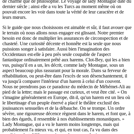
de charme que de philosophie. Le voyage de lady Montague date du
dernier siècle ; ainsi elle a vu les Turcs au moment même où on
pouvait encore les voir dans toute la vérité de leur caractère et de
leurs mœurs.
Si le guide que nous choisissons est aimable et sûr, il faut avouer que
le terrain où nous allons nous engager est glissant. Notre premier
besoin est donc de multiplier les assurances de circonspection et de
chasteté. Une curiosité décente et honnête est la seule que nous
puissions songer à satisfaire. Aussi bien l'imagination des
Occidentaux est-elle à peu près seule coupable de l'aspect
fantastique ordinairement prêté aux harems. Clot-Bey, qui les a bien
vus, puisqu'il en a un, les décrit, comme lady Montague, sous un
aspect beaucoup plus rassurant pour la morale. Dans sa ferveur de
réhabilitation, ou peut-être dans l'excès de son désenchantement, il
va jusqu'à comparer l'intérieur d'un harem à celui d'un couvent.
Nous ne prendrons pas ce paradoxe du médecin de Méhémet-Ali au
pied de la lettre; mais le passage est curieux, et veut être cité. « On
s'imagine généralement en Europe, dit-il, qu'un harem est un lieu où
le libertinage d'un peuple énervé a placé le théâtre exclusif des
jouissances sensuelles et de la débauche. On se trompe. Un ordre
sévère, une rigoureuse décence règnent dans le harem, et font que, à
bien des égards, il ressemble à nos établissements monastiques. »
Lady Montague, qui a vu le harem moins longtemps, mais qui
probablement l'a mieux vu, et qui, en tout cas, l'a vu dans des