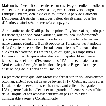
Mais un traité veillait sur ces îles et sur ces rivages : enfler la voile au
vent et tourner la proue vers Candie, vers Corfou, vers Cerigo,
l'antique Cythère, c'était violer la foi jurée à la paix de Carlowitz.
L'empereur d'Autriche, garant des traités, devait armer pour 'les
défendre; et ainsi s'était ouverte la campagne.
Aux manifestes de Khalil-pacha, le prince Eugène avait répondu par
les décharges de son habile artillerie; aux troupeaux désordonnés
que les généraux turcs avaient conduits autour de leurs tentes, en
guise d'armée régulière, il avait opposé les Talpaches, les Pandours
de la Croatie, race cruelle et brutale, ennemie des Ottomans, dont
elle était née voisine, les tireurs agiles du Tyrol, les impassibles
Bohémiens, les Hongrois étincelants et intrépides. Et en même
temps le pape et le roi d'Espagne, unis à l'Autriche, tenaient la mer.
Venise avait été vengée sur les flots ; le prince Eugène la vengeait
aussi le long de la Theiss et du Danube.
La première lettre que lady Montague écrivit sur un sol, alors encore
ottoman, à Belgrade, est datée de février 1717. C'était six mois après
la bataille de Peterwardein, et six mois avant celle de Belgrade.
L'Angleterre était loin d'exercer une grande influence sur les affaires
de la Turquie, et son ambassadeur n'avait pas un rôle bien
considérable à jouer à Constantinople.