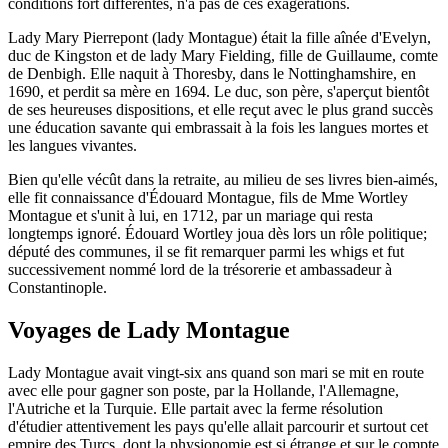
conditions fort différentes, n'a pas de ces exagérations.
Lady Mary Pierrepont (lady Montague) était la fille aînée d'Evelyn,
duc de Kingston et de lady Mary Fielding, fille de Guillaume, comte
de Denbigh. Elle naquit à Thoresby, dans le Nottinghamshire, en
1690, et perdit sa mère en 1694. Le duc, son père, s'aperçut bientôt
de ses heureuses dispositions, et elle reçut avec le plus grand succès
une éducation savante qui embrassait à la fois les langues mortes et
les langues vivantes.
Bien qu'elle vécût dans la retraite, au milieu de ses livres bien-aimés,
elle fit connaissance d'Édouard Montague, fils de Mme Wortley
Montague et s'unit à lui, en 1712, par un mariage qui resta
longtemps ignoré. Édouard Wortley joua dès lors un rôle politique;
député des communes, il se fit remarquer parmi les whigs et fut
successivement nommé lord de la trésorerie et ambassadeur à
Constantinople.
Voyages de Lady Montague
Lady Montague avait vingt-six ans quand son mari se mit en route
avec elle pour gagner son poste, par la Hollande, l'Allemagne,
l'Autriche et la Turquie. Elle partait avec la ferme résolution
d'étudier attentivement les pays qu'elle allait parcourir et surtout cet
empire des Turcs, dont la physionomie est si étrange et sur le compte