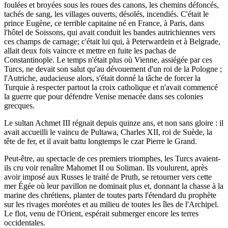
foulées et broyées sous les roues des canons, les chemins défoncés,
tachés de sang, les villages ouverts, désolés, incendiés. C'était le
prince Eugène, ce terrible capitaine né en France, à Paris, dans
l'hôtel de Soissons, qui avait conduit les bandes autrichiennes vers
ces champs de carnage; c'était lui qui, à Peterwardein et à Belgrade,
allait deux fois vaincre et mettre en fuite les pachas de
Constantinople. Le temps n'était plus où Vienne, assiégée par ces
Turcs, ne devait son salut qu'au dévouement d'un roi de la Pologne ;
l'Autriche, audacieuse alors, s'était donné la tâche de forcer la
Turquie à respecter partout la croix catholique et n'avait commencé
la guerre que pour défendre Venise menacée dans ses colonies
grecques.
Le sultan Achmet III régnait depuis quinze ans, et non sans gloire : il
avait accueilli le vaincu de Pultawa, Charles XII, roi de Suède, la
tête de fer, et il avait battu longtemps le czar Pierre le Grand.
Peut-être, au spectacle de ces premiers triomphes, les Turcs avaient-
ils cru voir renaître Mahomet II ou Soliman. Ils voulurent, après
avoir imposé aux Russes le traité de Pruth, se retourner vers cette
mer Égée où leur pavillon ne dominait plus et, donnant la chasse à la
marine des chrétiens, planter de toutes parts l'étendard du prophète
sur les rivages moréotes et au milieu de toutes les îles de l'Archipel.
Le flot, venu de l'Orient, espérait submerger encore les terres
occidentales.