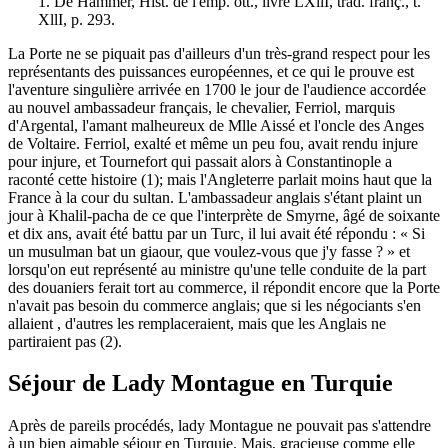
1. De Hammer, Hist. de l'emp. ott., livre LXllI, trad. franç., t.
XllI, p. 293.
La Porte ne se piquait pas d'ailleurs d'un très-grand respect pour les
représentants des puissances européennes, et ce qui le prouve est
l'aventure singulière arrivée en 1700 le jour de l'audience accordée
au nouvel ambassadeur français, le chevalier, Ferriol, marquis
d'Argental, l'amant malheureux de Mlle Aissé et l'oncle des Anges
de Voltaire. Ferriol, exalté et même un peu fou, avait rendu injure
pour injure, et Tournefort qui passait alors à Constantinople a
raconté cette histoire (1); mais l'Angleterre parlait moins haut que la
France à la cour du sultan. L'ambassadeur anglais s'étant plaint un
jour à Khalil-pacha de ce que l'interprète de Smyrne, âgé de soixante
et dix ans, avait été battu par un Turc, il lui avait été répondu : « Si
un musulman bat un giaour, que voulez-vous que j'y fasse ? » et
lorsqu'on eut représenté au ministre qu'une telle conduite de la part
des douaniers ferait tort au commerce, il répondit encore que la Porte
n'avait pas besoin du commerce anglais; que si les négociants s'en
allaient , d'autres les remplaceraient, mais que les Anglais ne
partiraient pas (2).
Séjour de Lady Montague en Turquie
Après de pareils procédés, lady Montague ne pouvait pas s'attendre
à un bien aimable séjour en Turquie. Mais, gracieuse comme elle