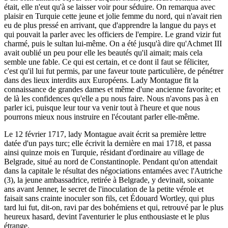
était, elle n'eut qu'à se laisser voir pour séduire. On remarqua avec
plaisir en Turquie cette jeune et jolie femme du nord, qui n'avait rien
eu de plus pressé en arrivant, que d'apprendre la langue du pays et
qui pouvait la parler avec les officiers de l'empire. Le grand vizir fut
charmé, puis le sultan lui-même. On a été jusqu'à dire qu'Achmet III
avait oublié un peu pour elle les beautés qu'il aimait; mais cela
semble une fable. Ce qui est certain, et ce dont il faut se féliciter,
c'est qu'il lui fut permis, par une faveur toute particulière, de pénétrer
dans des lieux interdits aux Européens. Lady Montague fit la
connaissance de grandes dames et même d'une ancienne favorite; et
de là les confidences qu'elle a pu nous faire. Nous n'avons pas à en
parler ici, puisque leur tour va venir tout à l'heure et que nous
pourrons mieux nous instruire en l'écoutant parler elle-même.
Le 12 février 1717, lady Montague avait écrit sa première lettre
datée d'un pays turc; elle écrivit la dernière en mai 1718, et passa
ainsi quinze mois en Turquie, résidant d'ordinaire au village de
Belgrade, situé au nord de Constantinople. Pendant qu'on attendait
dans la capitale le résultat des négociations entamées avec l'Autriche
(3), la jeune ambassadrice, retirée à Belgrade, y devinait, soixante
ans avant Jenner, le secret de l'inoculation de la petite vérole et
faisait sans crainte inoculer son fils, cet Édouard Wortley, qui plus
tard lui fut, dit-on, ravi par des bohémiens et qui, retrouvé par le plus
heureux hasard, devint l'aventurier le plus enthousiaste et le plus
étrange.