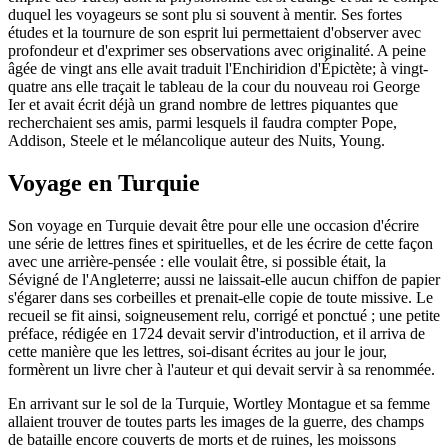
duquel les voyageurs se sont plu si souvent à mentir. Ses fortes
études et la tournure de son esprit lui permettaient d'observer avec
profondeur et d'exprimer ses observations avec originalité. A peine
âgée de vingt ans elle avait traduit l'Enchiridion d'Épictète; à vingt-
quatre ans elle traçait le tableau de la cour du nouveau roi George
Ier et avait écrit déjà un grand nombre de lettres piquantes que
recherchaient ses amis, parmi lesquels il faudra compter Pope,
Addison, Steele et le mélancolique auteur des Nuits, Young.
Voyage en Turquie
Son voyage en Turquie devait être pour elle une occasion d'écrire
une série de lettres fines et spirituelles, et de les écrire de cette façon
avec une arrière-pensée : elle voulait être, si possible était, la
Sévigné de l'Angleterre; aussi ne laissait-elle aucun chiffon de papier
s'égarer dans ses corbeilles et prenait-elle copie de toute missive. Le
recueil se fit ainsi, soigneusement relu, corrigé et ponctué ; une petite
préface, rédigée en 1724 devait servir d'introduction, et il arriva de
cette manière que les lettres, soi-disant écrites au jour le jour,
formèrent un livre cher à l'auteur et qui devait servir à sa renommée.
En arrivant sur le sol de la Turquie, Wortley Montague et sa femme
allaient trouver de toutes parts les images de la guerre, des champs
de bataille encore couverts de morts et de ruines, les moissons