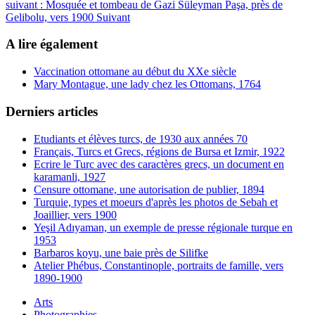
suivant : Mosquée et tombeau de Gazi Süleyman Paşa, près de
Gelibolu, vers 1900
Suivant
A lire également
Vaccination ottomane au début du XXe siècle
Mary Montague, une lady chez les Ottomans, 1764
Derniers articles
Etudiants et élèves turcs, de 1930 aux années 70
Français, Turcs et Grecs, régions de Bursa et Izmir, 1922
Ecrire le Turc avec des caractères grecs, un document en
karamanli, 1927
Censure ottomane, une autorisation de publier, 1894
Turquie, types et moeurs d'après les photos de Sebah et
Joaillier, vers 1900
Yeşil Adıyaman, un exemple de presse régionale turque en
1953
Barbaros koyu, une baie près de Silifke
Atelier Phébus, Constantinople, portraits de famille, vers
1890-1900
Arts
Photographies