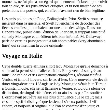
moments, ne fut plus à son égard qu'un ennemi déclaré; il poursuivit
tout en elle, de ses plus amères critiques, et fit bon marché de ses
prétentions à la poésie, qui, en effet, n'avaient rien de bien légitime.
Les amis politiques de Pope, Bolingbroke, Prior, Swift surtout, se
mêlèrent dans la querelle, et Swift fut enchanté de décocher des
flèches cruelles qui tombaient sur une amie des whigs. Dans son
Capon's tale, publié dans l'édition de Sheridan, il frappait sans pitié
sur lady Montague et un éditeur très-bien informé, M. Dellaway,
parle de certains passages tout à fait abominables (very abominable
lines) qui se lisent sur la copie originale.
Voyage en Italie
Cette double guerre affligea si fort lady Montague qu'elle demanda à
son mari la permission d'aller en Italie. Elle y vécut à son gré, au
milieu de l'étude et des occupations champêtres, résidant tantôt à
Venise, et tantôt à Lovere, sur le lac d'Iseo. Cette nouvelle vie devait
durer vingt-deux ans. L'Anglaise lady Montague s'était faite Turque
à Constantinople; elle se fit Italienne à Venise, et toujours pleine de
distinction, de singularité même, vécut ainsi sans paraître souffrir.
L'esprit avait peut-être sur elle plus d'influence que le cœur; mais
c'est un esprit si distingué que le sien, si sérieux parfois, si vif
encore, et toujours si original, que l'on se contente d'en jouir, et