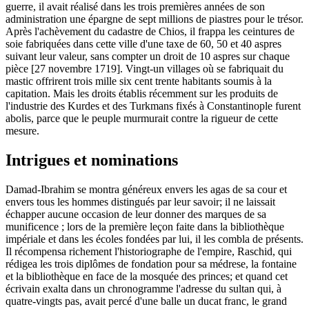
guerre, il avait réalisé dans les trois premières années de son
administration une épargne de sept millions de piastres pour le trésor.
Après l'achèvement du cadastre de Chios, il frappa les ceintures de
soie fabriquées dans cette ville d'une taxe de 60, 50 et 40 aspres
suivant leur valeur, sans compter un droit de 10 aspres sur chaque
pièce [27 novembre 1719]. Vingt-un villages où se fabriquait du
mastic offrirent trois mille six cent trente habitants soumis à la
capitation. Mais les droits établis récemment sur les produits de
l'industrie des Kurdes et des Turkmans fixés à Constantinople furent
abolis, parce que le peuple murmurait contre la rigueur de cette
mesure.
Intrigues et nominations
Damad-Ibrahim se montra généreux envers les agas de sa cour et
envers tous les hommes distingués par leur savoir; il ne laissait
échapper aucune occasion de leur donner des marques de sa
munificence ; lors de la première leçon faite dans la bibliothèque
impériale et dans les écoles fondées par lui, il les combla de présents.
Il récompensa richement l'historiographe de l'empire, Raschid, qui
rédigea les trois diplômes de fondation pour sa médrese, la fontaine
et la bibliothèque en face de la mosquée des princes; et quand cet
écrivain exalta dans un chronogramme l'adresse du sultan qui, à
quatre-vingts pas, avait percé d'une balle un ducat franc, le grand