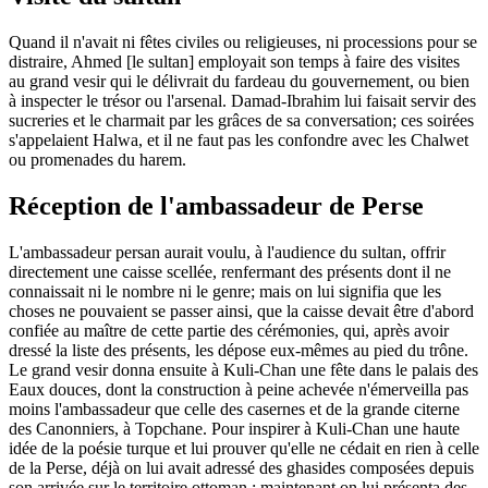
Quand il n'avait ni fêtes civiles ou religieuses, ni processions pour se
distraire, Ahmed [le sultan] employait son temps à faire des visites
au grand vesir qui le délivrait du fardeau du gouvernement, ou bien
à inspecter le trésor ou l'arsenal. Damad-Ibrahim lui faisait servir des
sucreries et le charmait par les grâces de sa conversation; ces soirées
s'appelaient Halwa, et il ne faut pas les confondre avec les Chalwet
ou promenades du harem.
Réception de l'ambassadeur de Perse
L'ambassadeur persan aurait voulu, à l'audience du sultan, offrir
directement une caisse scellée, renfermant des présents dont il ne
connaissait ni le nombre ni le genre; mais on lui signifia que les
choses ne pouvaient se passer ainsi, que la caisse devait être d'abord
confiée au maître de cette partie des cérémonies, qui, après avoir
dressé la liste des présents, les dépose eux-mêmes au pied du trône.
Le grand vesir donna ensuite à Kuli-Chan une fête dans le palais des
Eaux douces, dont la construction à peine achevée n'émerveilla pas
moins l'ambassadeur que celle des casernes et de la grande citerne
des Canonniers, à Topchane. Pour inspirer à Kuli-Chan une haute
idée de la poésie turque et lui prouver qu'elle ne cédait en rien à celle
de la Perse, déjà on lui avait adressé des ghasides composées depuis
son arrivée sur le territoire ottoman ; maintenant on lui présenta des