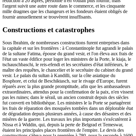
réduction à 20 aspres, personne n'en voulait plus fournir; mais
l'argent suivit une autre route dans le commerce, et les cinquante
mille dragmes que les changeurs et les fondeurs étaient obligés de
fournir annuellement se trouvèrent insuffisants.
Constructions et catastrophes
Sous Ibrahim, de nombreuses constructions furent entreprises dans
la capitale et sur les frontières : à Constantinople fut agrandi le palais
de la sultane Fatima, épouse du grand vesir, et l'on éleva aux frais de
l'état un vaste édifice pour loger les ministres de la Porte, le kiaja, le
tschauschbaschi, le reis-efendi et les secrétaires d'état inférieurs, le
maître des requêtes, le chancelier et le secrétaire du cabinet du grand
vesir. Le palais du sultan à Kandilli, sur la côte asiatique du
Bosphore, et celui de Beschiktasch, sur le rivage d'Europe, furent
réparés avec la plus grande promptitude, afin que les ambassadeurs
extraordinaires, attendus pour la confirmation de la paix, n'en vissent
pas les ruines; dans le sérail, un ancien construit depuis des siècles
fut converti en bibliothèque. Les ministres le la Porte se partagèrent
les frais de réparation des mosquées tombées dans un déplorable état
de dégradation depuis plusieurs années, à cause des désastres et des
misères de la guerre. Les travaux les plus importants s'exécutèrent à
Nissa et à Widdin, qui, depuis la perte de Belgrad et Temeswar,
étaient les principales places frontières de l'empire. Le devis des
constructions s'éleva pour la première à 780, pour la seconde à 1600