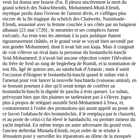
vesir lui donna une bourse d'or. Il pleura sincèrement la mort du
grand scheich des Nakschbendis, Mohammed-Muid-Efendi,
mystique perdu dans l'ivresse de l'amour divin, et s'affligea plus
encore de la fin tragique du scheich des Chalwetis, Nasmisade-
Efendi, assassiné avec la femme couchée à ses côtés par un baigneur
albanais [21 mai 1720] ; le meurtrier et ses complices furent
exécutés. Au reste tous les attentats à la paix publique étaient
rigoureusement châtiés, et le grand vesir se voyait bien secondé par
son gendre Mohammed, dont il avait fait son kiaja. Mais il craignait
de voir s'élever un rival dans la personne du bostandschi-baschi
Seid-Mohammed; il n'avait fait aucune objection contre l'élévation
du frère de Seid au rang de beglerbeg de Rumili, et la nomination de
son fils, âgé de quinze ans, au sandschak d'Amasia ; mais il saisit
l'occasion d'éloigner le bostandschi-baschi quand le sultan vint à
l'arsenal pour voir lancer la nouvelle baschtarda (vaisseau amiral), en
se bornant pourtant à dire qu'il serait temps de conférer au
bostandschi-baschi la dignité de pascha à trois queues. Le sultan,
prévoyant bien que des plaintes ne tarderaient pas à s'élever, jugea
plus à propos de reléguer aussitôt Seid-Mohammed à Siwa, et,
contrairement à l'ordre des promotions qui aurait appelé au poste de
ce favori l'odabaschi des bostandschis, il le remplaça par le chaszeki,
et au poste de celui-ci fut élevé le hamladschi, ou premier rameur du
yacht impérial. En même temps un autre adversaire du grand vesir,
l'ancien defterdar Mustafa-Efendi, reçut ordre de se rendre à
Jérusalem pour y surveiller les réparations au dôme de la mosquée