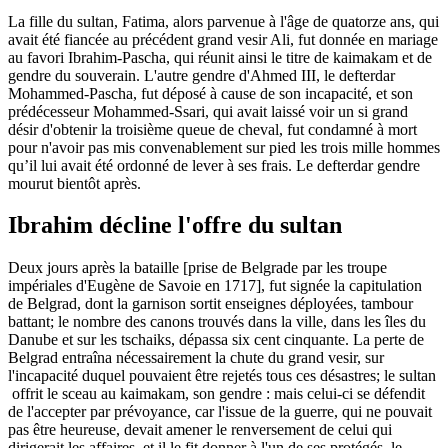
La fille du sultan, Fatima, alors parvenue à l'âge de quatorze ans, qui
avait été fiancée au précédent grand vesir Ali, fut donnée en mariage
au favori Ibrahim-Pascha, qui réunit ainsi le titre de kaimakam et de
gendre du souverain. L'autre gendre d'Ahmed III, le defterdar
Mohammed-Pascha, fut déposé à cause de son incapacité, et son
prédécesseur Mohammed-Ssari, qui avait laissé voir un si grand
désir d'obtenir la troisième queue de cheval, fut condamné à mort
pour n'avoir pas mis convenablement sur pied les trois mille hommes
qu’il lui avait été ordonné de lever à ses frais. Le defterdar gendre
mourut bientôt après.
Ibrahim décline l'offre du sultan
Deux jours après la bataille [prise de Belgrade par les troupe
impériales d'Eugène de Savoie en 1717], fut signée la capitulation
de Belgrad, dont la garnison sortit enseignes déployées, tambour
battant; le nombre des canons trouvés dans la ville, dans les îles du
Danube et sur les tschaiks, dépassa six cent cinquante. La perte de
Belgrad entraîna nécessairement la chute du grand vesir, sur
l'incapacité duquel pouvaient être rejetés tous ces désastres; le sultan
offrit le sceau au kaimakam, son gendre : mais celui-ci se défendit
de l'accepter par prévoyance, car l'issue de la guerre, qui ne pouvait
pas être heureuse, devait amener le renversement de celui qui
dirigerait les affaires, et il le fit donner à l'un de ses protégés, le