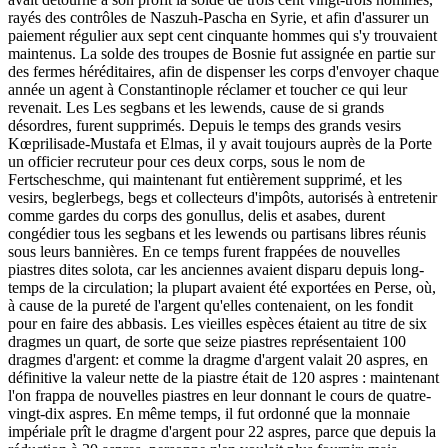
rayés des contrôles de Naszuh-Pascha en Syrie, et afin d'assurer un
paiement régulier aux sept cent cinquante hommes qui s'y trouvaient
maintenus. La solde des troupes de Bosnie fut assignée en partie sur
des fermes héréditaires, afin de dispenser les corps d'envoyer chaque
année un agent à Constantinople réclamer et toucher ce qui leur
revenait. Les Les segbans et les lewends, cause de si grands
désordres, furent supprimés. Depuis le temps des grands vesirs
Kœprilisade-Mustafa et Elmas, il y avait toujours auprès de la Porte
un officier recruteur pour ces deux corps, sous le nom de
Fertscheschme, qui maintenant fut entièrement supprimé, et les
vesirs, beglerbegs, begs et collecteurs d'impôts, autorisés à entretenir
comme gardes du corps des gonullus, delis et asabes, durent
congédier tous les segbans et les lewends ou partisans libres réunis
sous leurs bannières. En ce temps furent frappées de nouvelles
piastres dites solota, car les anciennes avaient disparu depuis long-
temps de la circulation; la plupart avaient été exportées en Perse, où,
à cause de la pureté de l'argent qu'elles contenaient, on les fondit
pour en faire des abbasis. Les vieilles espèces étaient au titre de six
dragmes un quart, de sorte que seize piastres représentaient 100
dragmes d'argent: et comme la dragme d'argent valait 20 aspres, en
définitive la valeur nette de la piastre était de 120 aspres : maintenant
l'on frappa de nouvelles piastres en leur donnant le cours de quatre-
vingt-dix aspres. En même temps, il fut ordonné que la monnaie
impériale prît le dragme d'argent pour 22 aspres, parce que depuis la