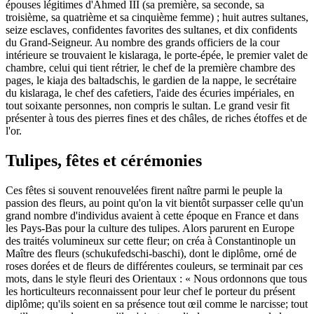
épouses légitimes d'Ahmed III (sa première, sa seconde, sa
troisième, sa quatrième et sa cinquième femme) ; huit autres sultanes,
seize esclaves, confidentes favorites des sultanes, et dix confidents
du Grand-Seigneur. Au nombre des grands officiers de la cour
intérieure se trouvaient le kislaraga, le porte-épée, le premier valet de
chambre, celui qui tient rétrier, le chef de la première chambre des
pages, le kiaja des baltadschis, le gardien de la nappe, le secrétaire
du kislaraga, le chef des cafetiers, l'aide des écuries impériales, en
tout soixante personnes, non compris le sultan. Le grand vesir fit
présenter à tous des pierres fines et des châles, de riches étoffes et de
l'or.
Tulipes, fêtes et cérémonies
Ces fêtes si souvent renouvelées firent naître parmi le peuple la
passion des fleurs, au point qu'on la vit bientôt surpasser celle qu'un
grand nombre d'individus avaient à cette époque en France et dans
les Pays-Bas pour la culture des tulipes. Alors parurent en Europe
des traités volumineux sur cette fleur; on créa à Constantinople un
Maître des fleurs (schukufedschi-baschi), dont le diplôme, orné de
roses dorées et de fleurs de différentes couleurs, se terminait par ces
mots, dans le style fleuri des Orientaux : « Nous ordonnons que tous
les horticulteurs reconnaissent pour leur chef le porteur du présent
diplôme; qu'ils soient en sa présence tout œil comme le narcisse; tout