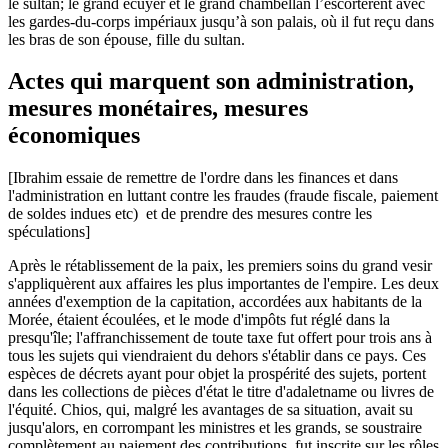
le sultan; le grand écuyer et le grand chambellan l’escortèrent avec
les gardes-du-corps impériaux jusqu’à son palais, où il fut reçu dans
les bras de son épouse, fille du sultan.
Actes qui marquent son administration,
mesures monétaires, mesures
économiques
[Ibrahim essaie de remettre de l'ordre dans les finances et dans
l'administration en luttant contre les fraudes (fraude fiscale, paiement
de soldes indues etc) et de prendre des mesures contre les
spéculations]
Après le rétablissement de la paix, les premiers soins du grand vesir
s'appliquèrent aux affaires les plus importantes de l'empire. Les deux
années d'exemption de la capitation, accordées aux habitants de la
Morée, étaient écoulées, et le mode d'impôts fut réglé dans la
presqu'île; l'affranchissement de toute taxe fut offert pour trois ans à
tous les sujets qui viendraient du dehors s'établir dans ce pays. Ces
espèces de décrets ayant pour objet la prospérité des sujets, portent
dans les collections de pièces d'état le titre d'adaletname ou livres de
l'équité. Chios, qui, malgré les avantages de sa situation, avait su
jusqu'alors, en corrompant les ministres et les grands, se soustraire
complètement au paiement des contributions, fut inscrite sur les rôles