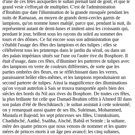
d'une de ces fêtes auxquelles le sultan prenait tant de goût, et que le
grand vesir s'efforçait de multiplier. C'est de l'administration
d'Ibrahim que date l'illumination de la grande mosquée pendant les
nuits de Ramazan, au moyen de grands demi-cercles garnis de
lampions, qu'on nomme lunes mahijé, parce que, pendant la nuit, ils
représentent autant de demi-lunes et imitent ainsi les croissants qui,
pendant le jour, brillent sous les rayons du soleil au sommet des
tours et des dômes. Ce fut encore sous son administration que
s'établit l'usage des fêtes des lampions et des tulipes ; elles se
célébrèrent tous les printemps dans le jardin du sérail, ou dans un
des palais impériaux situés sur l'une ou l'autre rive du Bosphore. Il
était d'usage, dans ces fêtes, d'illuminer les parterres de tulipes avec
des lampions en verre de couleurs différentes, de sorte que les
parties ombrées des fleurs, en se réfléchissant dans les verres,
paraissaient brûler elles-mêmes, et les lampions reproduisaient un
second parterre de tulipes. Ainsi la magnificence des illuminations
qu'on voyait autrefois à Sais se trouva transportée après bien des
siècles des bords du Nil aux rives du Bosphore. De toutes ces fêtes,
la plus brillante fut celle que Damad-Ibrahim offrit à Ahmed III dans
son palais d'été de Beschiktasch ; le sultan assistait à cette solennité;
on y remarquait aussi quatre de ses fils, Suleiman, Mohammed,
Mustafa et Bajesid; les sept princesses ses filles, Ummkulsum,
Chadidsché, Aatiké, Ssaliha, Aïsché, Babiâ et Seimle ; la sultane,
mère des quatre princes que nous venons de nommer et les quatre
mères de princes morts à un âge peu avancé; les cinq sultanes,