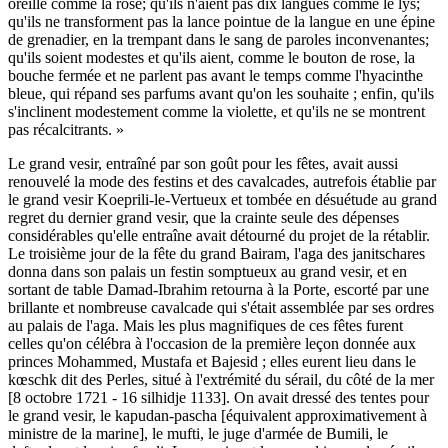
oreille comme la rose; qu'ils n'aient pas dix langues comme le lys;
qu'ils ne transforment pas la lance pointue de la langue en une épine
de grenadier, en la trempant dans le sang de paroles inconvenantes;
qu'ils soient modestes et qu'ils aient, comme le bouton de rose, la
bouche fermée et ne parlent pas avant le temps comme l'hyacinthe
bleue, qui répand ses parfums avant qu'on les souhaite ; enfin, qu'ils
s'inclinent modestement comme la violette, et qu'ils ne se montrent
pas récalcitrants. »
Le grand vesir, entraîné par son goût pour les fêtes, avait aussi
renouvelé la mode des festins et des cavalcades, autrefois établie par
le grand vesir Koeprili-le-Vertueux et tombée en désuétude au grand
regret du dernier grand vesir, que la crainte seule des dépenses
considérables qu'elle entraîne avait détourné du projet de la rétablir.
Le troisième jour de la fête du grand Bairam, l'aga des janitschares
donna dans son palais un festin somptueux au grand vesir, et en
sortant de table Damad-Ibrahim retourna à la Porte, escorté par une
brillante et nombreuse cavalcade qui s'était assemblée par ses ordres
au palais de l'aga. Mais les plus magnifiques de ces fêtes furent
celles qu'on célébra à l'occasion de la première leçon donnée aux
princes Mohammed, Mustafa et Bajesid ; elles eurent lieu dans le
kœschk dit des Perles, situé à l'extrémité du sérail, du côté de la mer
[8 octobre 1721 - 16 silhidje 1133]. On avait dressé des tentes pour
le grand vesir, le kapudan-pascha [équivalent approximativement à
ministre de la marine], le mufti, le juge d'armée de Bumili, le