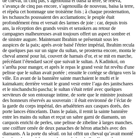
de cheval, fit cinq pas, s’agenouilla et baisa la terre, se releva,
s’avança de cinq pas encore, s’agenouilla de nouveau, baisa la terre,
et répéta cet hommage une troisième fois ; à chaque prosternation,
les tschauschs poussaient des acclamations; le peuple était
profondément ému et versait des larmes de joie : car, depuis trois
ans, la réception des grands vesirs et seraskers au retour de
campagnes malheureuses avait toujours offert un aspect sombre et
de sinistre augure. Maintenant Ibrahim se présentait sous les
auspices de la paix; après avoir baisé l'étrier impérial, Ibrahim recula
de quelques pas sur un signe du sultan, se prosterna encore, monta le
cheval amené pour lui, couvert de harnais d'or, et se mit en marche,
précédant l’étendard sacré que suivait le sultan. A Kadinkoï, on
s’arrêta pour manger, et après le repas le grand vesir fut revêtu d'une
pelisse que le sultan avait portée ; ensuite le cortège se dirigea vers la
ville. En avant de la bannière sainte marchaient le mufti et le
kaimakam; derrière venait le grand vesir entre l’aga des janitschares
et le nischandschi-pascha; le sultan s'était retiré avec quelques
serviteurs de son entourage intime, de sorte que le ministre jouissait
des honneurs réservés au souverain : il était environné de l’éclat de
la garde du corps impérial, des arbalétriers aux casques dorés, des
porte lances étincelants. Dans le palais, il remit la sainte bannière
entre les mains du sultan et reçut un sabre garni de diamants, un
carquois enrichi de perles, une pelisse de zibeline à larges manches.
une coiffure ornée de deux panaches de héron attachés avec des
diamants. A la porte du sérail. on lui offrit un cheval qu’avait monté