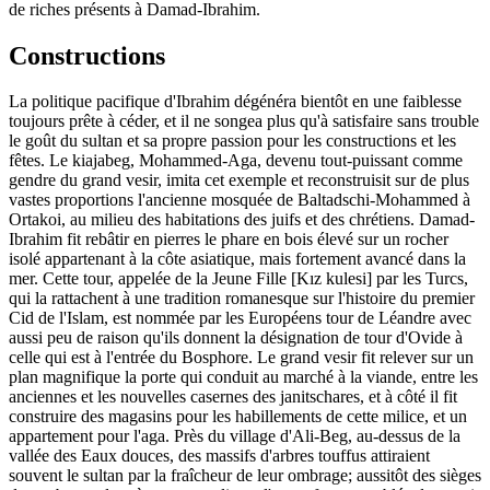
de riches présents à Damad-Ibrahim.
Constructions
La politique pacifique d'Ibrahim dégénéra bientôt en une faiblesse
toujours prête à céder, et il ne songea plus qu'à satisfaire sans trouble
le goût du sultan et sa propre passion pour les constructions et les
fêtes. Le kiajabeg, Mohammed-Aga, devenu tout-puissant comme
gendre du grand vesir, imita cet exemple et reconstruisit sur de plus
vastes proportions l'ancienne mosquée de Baltadschi-Mohammed à
Ortakoi, au milieu des habitations des juifs et des chrétiens. Damad-
Ibrahim fit rebâtir en pierres le phare en bois élevé sur un rocher
isolé appartenant à la côte asiatique, mais fortement avancé dans la
mer. Cette tour, appelée de la Jeune Fille [Kız kulesi] par les Turcs,
qui la rattachent à une tradition romanesque sur l'histoire du premier
Cid de l'Islam, est nommée par les Européens tour de Léandre avec
aussi peu de raison qu'ils donnent la désignation de tour d'Ovide à
celle qui est à l'entrée du Bosphore. Le grand vesir fit relever sur un
plan magnifique la porte qui conduit au marché à la viande, entre les
anciennes et les nouvelles casernes des janitschares, et à côté il fit
construire des magasins pour les habillements de cette milice, et un
appartement pour l'aga. Près du village d'Ali-Beg, au-dessus de la
vallée des Eaux douces, des massifs d'arbres touffus attiraient
souvent le sultan par la fraîcheur de leur ombrage; aussitôt des sièges