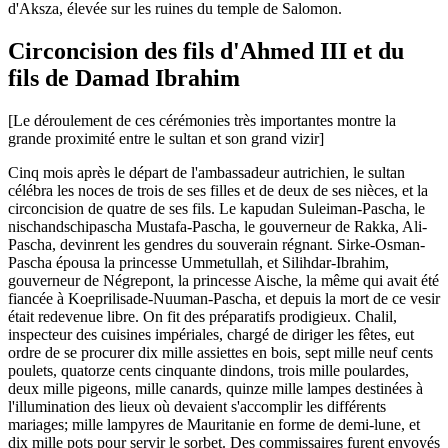
d'Aksza, élevée sur les ruines du temple de Salomon.
Circoncision des fils d'Ahmed III et du
fils de Damad Ibrahim
[Le déroulement de ces cérémonies très importantes montre la
grande proximité entre le sultan et son grand vizir]
Cinq mois après le départ de l'ambassadeur autrichien, le sultan
célébra les noces de trois de ses filles et de deux de ses nièces, et la
circoncision de quatre de ses fils. Le kapudan Suleiman-Pascha, le
nischandschipascha Mustafa-Pascha, le gouverneur de Rakka, Ali-
Pascha, devinrent les gendres du souverain régnant. Sirke-Osman-
Pascha épousa la princesse Ummetullah, et Silihdar-Ibrahim,
gouverneur de Négrepont, la princesse Aische, la même qui avait été
fiancée à Koeprilisade-Nuuman-Pascha, et depuis la mort de ce vesir
était redevenue libre. On fit des préparatifs prodigieux. Chalil,
inspecteur des cuisines impériales, chargé de diriger les fêtes, eut
ordre de se procurer dix mille assiettes en bois, sept mille neuf cents
poulets, quatorze cents cinquante dindons, trois mille poulardes,
deux mille pigeons, mille canards, quinze mille lampes destinées à
l'illumination des lieux où devaient s'accomplir les différents
mariages; mille lampyres de Mauritanie en forme de demi-lune, et
dix mille pots pour servir le sorbet. Des commissaires furent envoyés