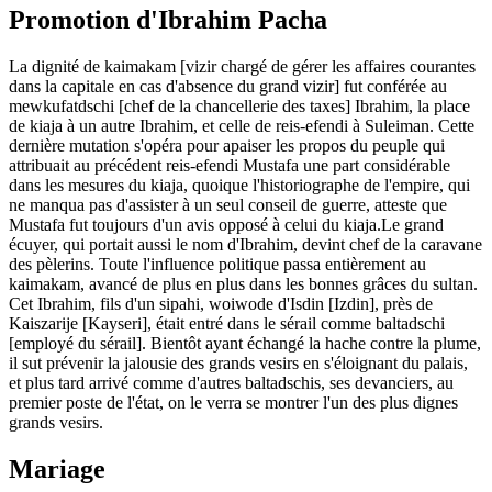
Promotion d'Ibrahim Pacha
La dignité de kaimakam [vizir chargé de gérer les affaires courantes
dans la capitale en cas d'absence du grand vizir] fut conférée au
mewkufatdschi [chef de la chancellerie des taxes] Ibrahim, la place
de kiaja à un autre Ibrahim, et celle de reis-efendi à Suleiman. Cette
dernière mutation s'opéra pour apaiser les propos du peuple qui
attribuait au précédent reis-efendi Mustafa une part considérable
dans les mesures du kiaja, quoique l'historiographe de l'empire, qui
ne manqua pas d'assister à un seul conseil de guerre, atteste que
Mustafa fut toujours d'un avis opposé à celui du kiaja.Le grand
écuyer, qui portait aussi le nom d'Ibrahim, devint chef de la caravane
des pèlerins. Toute l'influence politique passa entièrement au
kaimakam, avancé de plus en plus dans les bonnes grâces du sultan.
Cet Ibrahim, fils d'un sipahi, woiwode d'Isdin [Izdin], près de
Kaiszarije [Kayseri], était entré dans le sérail comme baltadschi
[employé du sérail]. Bientôt ayant échangé la hache contre la plume,
il sut prévenir la jalousie des grands vesirs en s'éloignant du palais,
et plus tard arrivé comme d'autres baltadschis, ses devanciers, au
premier poste de l'état, on le verra se montrer l'un des plus dignes
grands vesirs.
Mariage