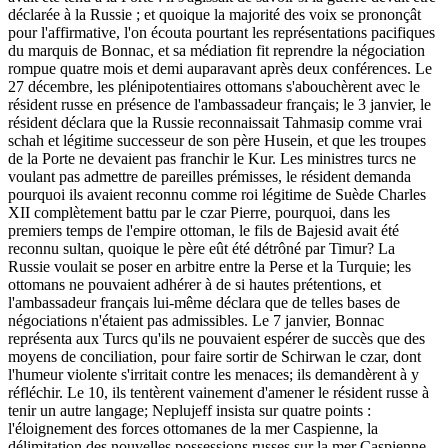
déclarée à la Russie ; et quoique la majorité des voix se prononçât
pour l'affirmative, l'on écouta pourtant les représentations pacifiques
du marquis de Bonnac, et sa médiation fit reprendre la négociation
rompue quatre mois et demi auparavant après deux conférences. Le
27 décembre, les plénipotentiaires ottomans s'abouchèrent avec le
résident russe en présence de l'ambassadeur français; le 3 janvier, le
résident déclara que la Russie reconnaissait Tahmasip comme vrai
schah et légitime successeur de son père Husein, et que les troupes
de la Porte ne devaient pas franchir le Kur. Les ministres turcs ne
voulant pas admettre de pareilles prémisses, le résident demanda
pourquoi ils avaient reconnu comme roi légitime de Suède Charles
XII complètement battu par le czar Pierre, pourquoi, dans les
premiers temps de l'empire ottoman, le fils de Bajesid avait été
reconnu sultan, quoique le père eût été détrôné par Timur? La
Russie voulait se poser en arbitre entre la Perse et la Turquie; les
ottomans ne pouvaient adhérer à de si hautes prétentions, et
l'ambassadeur français lui-même déclara que de telles bases de
négociations n'étaient pas admissibles. Le 7 janvier, Bonnac
représenta aux Turcs qu'ils ne pouvaient espérer de succès que des
moyens de conciliation, pour faire sortir de Schirwan le czar, dont
l'humeur violente s'irritait contre les menaces; ils demandèrent à y
réfléchir. Le 10, ils tentèrent vainement d'amener le résident russe à
tenir un autre langage; Neplujeff insista sur quatre points :
l'éloignement des forces ottomanes de la mer Caspienne, la
délimitation des nouvelles possessions russes sur la mer Caspienne,