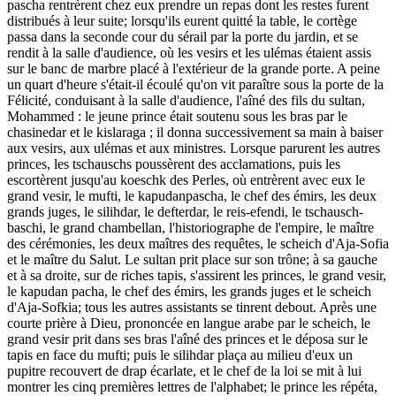
pascha rentrèrent chez eux prendre un repas dont les restes furent
distribués à leur suite; lorsqu'ils eurent quitté la table, le cortège
passa dans la seconde cour du sérail par la porte du jardin, et se
rendit à la salle d'audience, où les vesirs et les ulémas étaient assis
sur le banc de marbre placé à l'extérieur de la grande porte. A peine
un quart d'heure s'était-il écoulé qu'on vit paraître sous la porte de la
Félicité, conduisant à la salle d'audience, l'aîné des fils du sultan,
Mohammed : le jeune prince était soutenu sous les bras par le
chasinedar et le kislaraga ; il donna successivement sa main à baiser
aux vesirs, aux ulémas et aux ministres. Lorsque parurent les autres
princes, les tschauschs poussèrent des acclamations, puis les
escortèrent jusqu'au koeschk des Perles, où entrèrent avec eux le
grand vesir, le mufti, le kapudanpascha, le chef des émirs, les deux
grands juges, le silihdar, le defterdar, le reis-efendi, le tschausch-
baschi, le grand chambellan, l'historiographe de l'empire, le maître
des cérémonies, les deux maîtres des requêtes, le scheich d'Aja-Sofia
et le maître du Salut. Le sultan prit place sur son trône; à sa gauche
et à sa droite, sur de riches tapis, s'assirent les princes, le grand vesir,
le kapudan pacha, le chef des émirs, les grands juges et le scheich
d'Aja-Sofkia; tous les autres assistants se tinrent debout. Après une
courte prière à Dieu, prononcée en langue arabe par le scheich, le
grand vesir prit dans ses bras l'aîné des princes et le déposa sur le
tapis en face du mufti; puis le silihdar plaça au milieu d'eux un
pupitre recouvert de drap écarlate, et le chef de la loi se mit à lui
montrer les cinq premières lettres de l'alphabet; le prince les répéta,