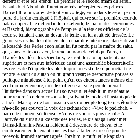
defterdar et le reis-efendi. Le premier et le second imam du sérail,
Feisullah et Abdullah, furent nommés précepteurs des princes.
Damad-Ibrahim, suivi de tout son cortège, entra dans le sérail par la
porte du jardin contiguë à l'hôpital, qui ouvre sur la première cour du
palais impérial; le defterdar, le reis-efendi, le maître des cérémonies
et Baschid, historiographe de l'empire, à la tête des officiers de la
cour, se tenaient chacun devant la tente qui lui avait été dressée. Le
grand vesir salua les officiers de la chambre intérieure, placés devant
le kœschk des Perles : son salut lui fut rendu par le maître du salut,
qui, dans toute occasion, le rend au nom de celui qui l'a reçu.
D'après les idées des Orientaux, le droit de salut appartient aux
supérieurs et non aux inférieurs: aussi une assemblée blesserait-elle
les règles de l'étiquette les plus importantes si elle se permettait de
rendre le salut du sultan ou du grand vesir; le despotisme pousse sa
politique minutieuse à tel point qu'en ces circonstances mêmes elle
veut dominer encore, qu'elle s'offenserait si le peuple prenait
l'initiative dans son accueil au souverain, et établit un mandataire
pour rendre à ce dernier son salut, suivant le mode et l'instant qu'elle
a fixés. Mais que de fois aussi la voix du peuple long-temps étouffée
n'a-t-elle pas couvert la voix des tschauschs : «Vive le padichah, »
par cette clameur séditieuse: «Nous ne voulons plus de toi.» A
l'arrivée du sultan au kœschk des Perles, le kislaraga Beschir et
Damad-Ibrahim-Pascha l'aidèrent à descendre de cheval et le
conduisirent en le tenant sous les bras à la tente dressée pour le
recevoir. Immédiatement après, Ibrahim,le mufti et le kapudan-