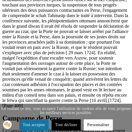
touchant aux provinces turques, la suspension de tous progrès
ultérieurs des deux puissances contractantes en Perse, l'engagement
de comprendre le schah Tahmasip dans le traité à intervenir. Dans la
conférence suivante, les plénipotentiaires ottomans annoncèrent que
dans le grand diwan il avait été résolu de suspendre la déclaration de
guerre au czar, que la Porte ne pouvait se laisser arrêter par l'alliance
entre la Russie et la Perse, dans la poursuite de ses justes droits sur
les provinces arrachées jadis à sa domination ; que pourtant l'on
voulait rester en paix avec la Russie, et que le résident pouvait
s'expliquer avec plus de précision [ 29 mars 1724]. En réalité,
malgré l'expédition d'une escadre vers Aszow, pour soutenir
l'augmentation des ouvrages autour de cette place, la Porte ne
voulait pas sérieusement la guerre contre la Russie; son intention
était seulement d'amener le czar à la laisser en possession des
provinces qu'elle venait de conquérir; quand arrivèrent les lettres du
czar contenant adhésion à l'occupation des places et des contrées
soumises par les armes ottomanes, le grand vesir en lit lecture au
milieu d'un conseil tenu dans son palais, et ensuite on répéta encore
le fetwa qui sanctifiait la guerre contre la Perse [16 avril] [1724].
[Page 400]
En visitant ce site, vous acceptez l'utilisation de cookies afin de vous proposer
les meilleurs services possibles.
Campagne de Perse
Tout accepter
Tout décliner
Personnaliser
La campagne de Perse s'était engagée au moment où se rouvraient