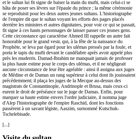
et le sultan lui fit signe de baiser la main du mufti, mais celui-ci se
hâta de poser ses lèvres sur l'épaule du prince ; la même cérémonie
se reproduisit pour les deux autres jeunes sultans. L'historiographe
de l'empire dit que le sultan voyant les efforts des pages placés
derrière les ministres et autres dignitaires, pour voir ce qui se passait,
fit signe à ces hauts personnages de laisser passer ces jeunes gens.
Cette circonstance qui caractérise Ahmed III rappelle un autre fait
honorable pour le grand vesir, qui, à la fête de la naissance du
Prophète, se leva par égard pour les ulémas pressés par la foule, et
porta le tapis du mufti devant le candélabre après avoir appelé plus
près les muderris. Damad-Ibrahim ne manquait jamais de professer
la plus haute estime pour le corps des ulémas, et il ne négligeait
aucune circonstance de leur être agréable : ainsi il assigna aux juges
de Médine et de Damas un rang supérieur à celui dont ils jouissaient
précédemment; il plaça les juges de la Mecque au-dessus des
magistrats de Constantinople, Andrinople et Brusa, mais ceux-ci
eurent le droit de préséance sur le juge de Damas. Enfin, pour
marquer sa haute estime envers l'ordre judiciaire, il nomma juge
d'Alep l'historiographe de l'empire Raschid, dont les fonctions
passèrent à un savant légiste, Aaszim, surnommé Kutschuk-
Tschelebisade.
[...]
Visite du sultan