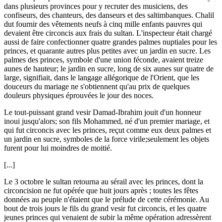
dans plusieurs provinces pour y recruter des musiciens, des
confiseurs, des chanteurs, des danseurs et des saltimbanques. Chalil
dut fournir des vêtements neufs à cinq mille enfants pauvres qui
devaient être circoncis aux frais du sultan. L'inspecteur était chargé
aussi de faire confectionner quatre grandes palmes nuptiales pour les
princes, et quarante autres plus petites avec un jardin en sucre. Les
palmes des princes, symbole d'une union féconde, avaient treize
aunes de hauteur; le jardin en sucre, long de six aunes sur quatre de
large, signifiait, dans le langage allégorique de l'Orient, que les
douceurs du mariage ne s'obtiennent qu'au prix de quelques
douleurs physiques éprouvées le jour des noces.
Le tout-puissant grand vesir Damad-Ibrahim jouit d'un honneur
inoui jusqu'alors; son fils Mohammed, né d'un premier mariage, et
qui fut circoncis avec les princes, reçut comme eux deux palmes et
un jardin en sucre, symboles de la force virile;seulement les objets
furent pour lui moindres de moitié.
[...]
Le 3 octobre le sultan retourna au sérail avec les princes, dont la
circoncision ne fut opérée que huit jours après ; toutes les fêtes
données au peuple n'étaient que le prélude de cette cérémonie. Au
bout de trois jours le fils du grand vesir fut circoncis, et les quatre
jeunes princes qui venaient de subir la même opération adressèrent