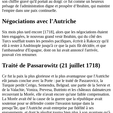
son chiffre gravé qu'il portait au doigt: ce fut comme un heureux
présage de l'administration digne et prospère d‘lbrahim, qui maintint
l'empire dans une paix continuelle.
Négociations avec l'Autriche
Six mois plus tard encore [1718], alors que les négociations étaient
bien engagées, le nouveau grand vesir lbrahim, qui du côté des
Turcs soufflait toutes les pensées pacifiques, écrivit à Rakoczy qu'il
eût à rester à Andrinople jusqu'à ce que la paix fût décidée, et que
l'ambassadeur d'Espagne, dont on lui avait annoncé l'arrivée,
pouvait s'en retourner.
Traité de Passarowitz (21 juillet 1718)
Ce fut la paix la plus glorieuse et la plus avantageuse que l'Autriche
eût jamais conclue avec la Porte : par le traité de Paszarovicz, la
Turquie perdit Cerigo, Semendra, Belgrad. une partie de la Servie et
de la Valachie, Voniza, Prevesa, Butrinto et les châteaux dalmates;en
recouvrant la Morée, elle n'avait encore qu'une faible compensation.
La Morée avait été la cause de la guerre que la république avait
soutenue pour se défendre contre l'invasion turque dans la
presqu’île, que l'Autriche avait entreprise par fidélité à ses
engagements, et dont le résultat tourna bien plus à son avantage qu'à