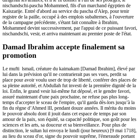
nischandschi-pascha Mohammed, fils d'un marchand égyptien de
Kaiszarije. Entré d'abord au service du pascha d'Alep, pour tenir
registre de la paille, occupé à des emplois subalternes, à l'ouverture
de la campagne précédente, s'étant fait connaître à Ibrahim,
Mohammed devint successivement, par l'appui de ce puissant favori,
nischandschi, vesir, et arriva maintenant au premier poste de l'état.
Damad Ibrahim accepte finalement sa
promotion
Le mufti lsmail, créature du kaimakam [Damad Ibrahim], élevé par
lui dans la prévision qu'il ne contrarierait pas ses vues, perdit sa
place pour avoir voulu user de trop de liberté, conférer des places de
sa pleine autorité, et Abdullah fut investi de la première dignité de la
loi. Enfin, le grand vesir lui-même fut déposé, et le gendre favori,
assuré maintenant d'une paix prochaine, ne refuse pas plus long-
temps d'accepter le sceau de l'empire, qu'il garda dès-lors jusqu’à la
fin du règne d’Ahmed lII, pendant douze années. Il mérita du moins
le pouvoir absolu dont il jouit dans cet espace de temps par son
amour de la paix, son équité, sa capacité politique, son goût pour les
sciences et les arts, sa douceur et sa bienveillance. Pour plus de
distinction, le sultan lui envoya le lundi (jour heureux) [9 mai 1718],
au lieu du sceau d'or, signe du pouvoir suprême, l'émeraude portant