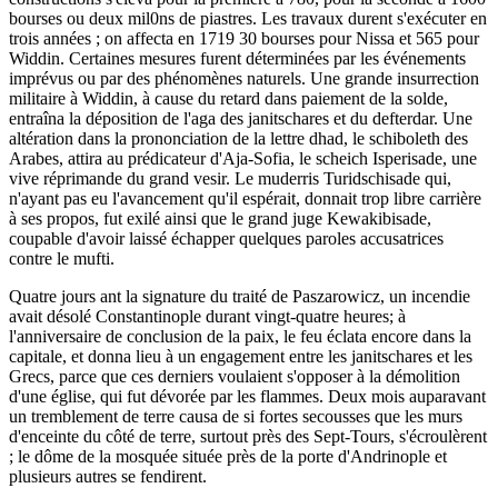
bourses ou deux mil0ns de piastres. Les travaux durent s'exécuter en
trois années ; on affecta en 1719 30 bourses pour Nissa et 565 pour
Widdin. Certaines mesures furent déterminées par les événements
imprévus ou par des phénomènes naturels. Une grande insurrection
militaire à Widdin, à cause du retard dans paiement de la solde,
entraîna la déposition de l'aga des janitschares et du defterdar. Une
altération dans la prononciation de la lettre dhad, le schiboleth des
Arabes, attira au prédicateur d'Aja-Sofia, le scheich Isperisade, une
vive réprimande du grand vesir. Le muderris Turidschisade qui,
n'ayant pas eu l'avancement qu'il espérait, donnait trop libre carrière
à ses propos, fut exilé ainsi que le grand juge Kewakibisade,
coupable d'avoir laissé échapper quelques paroles accusatrices
contre le mufti.
Quatre jours ant la signature du traité de Paszarowicz, un incendie
avait désolé Constantinople durant vingt-quatre heures; à
l'anniversaire de conclusion de la paix, le feu éclata encore dans la
capitale, et donna lieu à un engagement entre les janitschares et les
Grecs, parce que ces derniers voulaient s'opposer à la démolition
d'une église, qui fut dévorée par les flammes. Deux mois auparavant
un tremblement de terre causa de si fortes secousses que les murs
d'enceinte du côté de terre, surtout près des Sept-Tours, s'écroulèrent
; le dôme de la mosquée située près de la porte d'Andrinople et
plusieurs autres se fendirent.