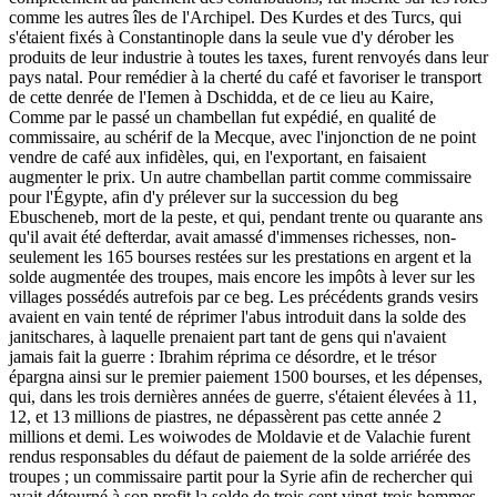
comme les autres îles de l'Archipel. Des Kurdes et des Turcs, qui
s'étaient fixés à Constantinople dans la seule vue d'y dérober les
produits de leur industrie à toutes les taxes, furent renvoyés dans leur
pays natal. Pour remédier à la cherté du café et favoriser le transport
de cette denrée de l'Iemen à Dschidda, et de ce lieu au Kaire,
Comme par le passé un chambellan fut expédié, en qualité de
commissaire, au schérif de la Mecque, avec l'injonction de ne point
vendre de café aux infidèles, qui, en l'exportant, en faisaient
augmenter le prix. Un autre chambellan partit comme commissaire
pour l'Égypte, afin d'y prélever sur la succession du beg
Ebuscheneb, mort de la peste, et qui, pendant trente ou quarante ans
qu'il avait été defterdar, avait amassé d'immenses richesses, non-
seulement les 165 bourses restées sur les prestations en argent et la
solde augmentée des troupes, mais encore les impôts à lever sur les
villages possédés autrefois par ce beg. Les précédents grands vesirs
avaient en vain tenté de réprimer l'abus introduit dans la solde des
janitschares, à laquelle prenaient part tant de gens qui n'avaient
jamais fait la guerre : Ibrahim réprima ce désordre, et le trésor
épargna ainsi sur le premier paiement 1500 bourses, et les dépenses,
qui, dans les trois dernières années de guerre, s'étaient élevées à 11,
12, et 13 millions de piastres, ne dépassèrent pas cette année 2
millions et demi. Les woiwodes de Moldavie et de Valachie furent
rendus responsables du défaut de paiement de la solde arriérée des
troupes ; un commissaire partit pour la Syrie afin de rechercher qui
avait détourné à son profit la solde de trois cent vingt-trois hommes,