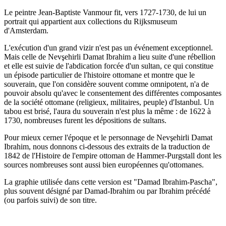
Le peintre Jean-Baptiste Vanmour fit, vers 1727-1730, de lui un
portrait qui appartient aux collections du Rijksmuseum
d'Amsterdam.
L'exécution d'un grand vizir n'est pas un événement exceptionnel.
Mais celle de Nevşehirli Damat Ibrahim a lieu suite d'une rébellion
et elle est suivie de l'abdication forcée d'un sultan, ce qui constitue
un épisode particulier de l'histoire ottomane et montre que le
souverain, que l'on considère souvent comme omnipotent, n'a de
pouvoir absolu qu'avec le consentement des différentes composantes
de la société ottomane (religieux, militaires, peuple) d'Istanbul. Un
tabou est brisé, l'aura du souverain n'est plus la même : de 1622 à
1730, nombreuses furent les dépositions de sultans.
Pour mieux cerner l'époque et le personnage de Nevşehirli Damat
Ibrahim, nous donnons ci-dessous des extraits de la traduction de
1842 de l'Histoire de l'empire ottoman de Hammer-Purgstall dont les
sources nombreuses sont aussi bien européennes qu'ottomanes.
La graphie utilisée dans cette version est "Damad Ibrahim-Pascha",
plus souvent désigné par Damad-Ibrahim ou par Ibrahim précédé
(ou parfois suivi) de son titre.