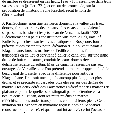
de marbre se dressèrent en ces lieux, l'eau y fut rassemblée dans trois
vastes bassins [juillet 1721], et ce but de promenade, sur la
proposition de l'historiographe Raschid, reçut le nom de
Chosrewabad.
A Kiagadchane, nom que les Turcs donnent à la vallée des Eaux
douces, furent entrepris des travaux plus vastes qui tendaient à
surpasser les bassins et les jets d'eau de Versailles [août 1722].
L'écroulement du palais construit par Suleiman le Législateur à
Kulle-Baghdschesi, sur les rives asiatiques du Bosphore, fournit un
prétexte et des matériaux pour l'élévation d'un nouveau palais à
Kiagadchane; tous les marbres de l'édifice en ruines furent
transportés en ce lieu et servirent à daller le canal qui, sur une ligne
droite de huit cents aunes, conduit les eaux douces devant la
délicieuse retraite du sultan. Mais ce canal ne ressemble pas aux
ouvrages de Versailles que l'on prétendait imiter; il rappelle plutôt le
beau canal de Caserte, avec cette différence pourtant qu'à
Kiagadchane, l'eau suit une ligne beaucoup plus longue et plus
droite, et se précipite en cascades plus élevées sur des degrés de
marbre. Des deux côtés des Eaux douces s'élevèrent des maisons de
plaisance, parmi lesquelles se distinguait par son étendue et sa
beauté celle du sultan, dont les murs revêtus de marbre
réfléchissaient les ondes transparentes coulant à leurs pieds. Cette
imitation du Bosphore en miniature reçut le nom de Saadabad
(construction heureuse); et quand tout fut achevé, ce fut l'occasion