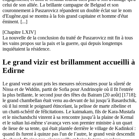
celui de son alliée. La brillante campagne de Belgrad et son
couronnement à Paszarovicz répandent un double éclat sur le nom
d'Eugène,qui se montra à la fois grand capitaine et homme d'état
éminent. [...]
[Chapitre LXIV]
La nouvelle de la conclusion du traité de Paszarovicz mit fin à tous
les vains propos sur la paix et la guerre, qui depuis longtemps
inquiétaient la résidence.
Le grand vizir est brillamment accueilli à
Edirne
Le grand vesir ayant pris les mesures nécessaires pour la sûreté de
Nissa et de Widdin, partit de Sofia pour Andrinople où il fit l'entrée
la plus brillante, le second jour des fêtes du Bairam [20 août] [1718];
le grand chambellan était venu au-devant de lui jusqu’à Basardschik,
où il lui remit le poignard étincelant, la pelisse de marte zibeline et
un chatti-schérif de félicitations. Le kaimakam, fils de Kara-Mustafa
et le nischandschi vinrent à sa rencontre jusqu’à la plaine de Kemal
et le sultan lui-même s‘avança vers son premier ministre à un quart
de lieue de sa tente, qui était plantée derrière le village de Kadinkoï :
quand ils furent à quinze pas l'un de l’autre, le grand vesir descendit