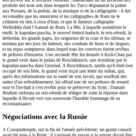
produits des trois arts dans lesquels les Turcs disputaient la palme
aux Persans, de la poésie, de la musique et de la calligraphie : il dut
reconnaître que les musiciens et les calligraphes de Rum ne le
cédaient en rien à ceux d'Iran, et que le fameux calligraphe
Welieddin était l'Aamad de Rum. La fête, à laquelle assistèrent le
mufti, le kapudan-pascha, le nouvel émirol-hadsch, le reis-efendi, le
defterdar, les grands juges, les seigneurs de la cour et les ulémas, se
termina par des jeux de lutteurs, des combats de lions et de dogues,
et un repas somptueux dans lequel tous les convives furent revêtus
de pelisses d'honneur. Une seconde fête fut donnée à Kuli-Chan par
le grand vesir dans le palais de Reschiktasch, une troisième par le
kapudan-pascha dans l'arsenal. A Reschiktasch, tandis qu'il était tout
occupé de son hôte, le grand vesir reçut une lettre du sultan, qui,
après des informations sur la santé de son favori, qui souffrait des
suites d'un refroidissement, lui offrait une de ses pelisses de renard
noir et l'invitait à s'en revêtir pour se préserver du froid ; Damad-
Ibrahim ordonna au reis-efendi de rédiger de suite la réponse dans
laquelle il élevait vers son souverain l'humble hommage de sa
reconnaissance.
Négociations avec la Russie
A Constantinople, sur la fin de l'année précédente, un grand conseil
avait été tenu à la Porte : il s'agissait de savoir si la guerre devait être