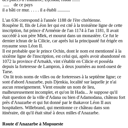
..... de ce pays
il a bâti ce mur. . . . . il a établi ...........
L'an 636 correspond à l'année 1188 de l'ère chrétienne.
Roupène II, fils de Léon Ier qui est cité à la troisième ligne de cette
inscription, fut prince d'Arménie de l'an 1174 à l'an 1181, Il avait
succédé à son père Mlek, et mourut dans un monastère. Ce fut le
dernier ichran de la Cilicie, car après lui la principauté fut érigée en
royaume sous Léon II.
Il est probable que le prince Ochin, dont le nom est mentionné à la
sixième ligne de l'inscription, est celui qui, après avoir abandonné en
1072 la province d'Artsakh, vint s'établir en Cilicie et posséda
depuis la forteresse de Lampron, à deux journées au nord-ouest de
Tarse.
On lit trois noms de villes ou de forteresses à la septième ligne; ce
sont d'abord Anazarbe, puis Djenkia, localité sur laquelle je n'ai
aucun renseignement. Vient ensuite un nom de lieu,
malheureusement incomplet, et qu'on lit Hada... Je suppose qu'il
était question de la ville d'Adana ou bien d'Adamodana, château fort
près d'Anazarbe et qui fut donné par le thakavor Léon II aux
hospitaliers. Willebrand, qui mentionne ce château dans son
itinéraire, dit qu'il était situé à deux milles d'Anazarbe.
Route d'Anazarbe à Mopsueste