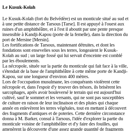
Le Kusuk-Kolah
Le Kusuk-Kolah (fort du Belvédère) est un monticule situé au sud et
à une petite distance de Tarsous [Tarse]. Il est appuyé à l'ouest aux
ruines d'un amphithéâtre, et à l'est il aboutit par une pente presque
insensible à Kandji-Kapou (porte de la femelle), dans la direction du
port de Mersine [Mersin].
Les fortifications de Tarsous, maintenant détruites, et dont les
fondations sont ensevelies sous les terres, longeaient le Kusuk-
Kolah au sud ; un large fossé qui lui servait d'enceinte est comblé
par les éboulements.
La nécropole, située sur la partie du monticule qui fait face à la ville,
s'étendait de la base de l'amphithéâtre à cette même porte de Kandji-
Kapou, sur une longueur d'environ 400 mètres.
Lors de l'occupation musulmane, les conquérants violèrent cette
nécropole et, dans l'espoir d'y trouver des trésors, ils brisèrent les
sarcophages, après avoir bouleversé le terrain qui est aujourd'hui
cultivé, sauf le sommet et les versants, qui ne sont pas susceptibles
de culture en raison de leur inclinaison et des pluies qui chaque
année en enlevèrent les terres végétales, tout en mettant à découvert
des fragments d'antiques et de poteries. Cette dernière circonstance
donna à M. Barker, consul à Tarsous, l'idée d'explorer la partie du
monticule voisine de l'amphithéâtre et d'y faire des fouilles, qui
amenèrent la découverte d'une assez grande quantité de fragments