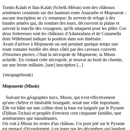
Tumlo-Kalah et Ilan-Kalah (Scheïk-Méran) sont des châteaux
arméniens construits sur des hauteurs entre Anazarbe et Mopsueste ;
aucune inscription ne s'y remarque; ils servent de refuge à des
bandes armées qui, du sommet des tours, découvrent la plaine et
suivent la marche des voyageurs, qu'ils attaquent pour les piller. Ces
deux forteresses sont les châteaux d'Adamodana et de Canamella
dont Willebrand indique la position dans son itinéraire.
Avant d'arriver à Mopsueste on suit pendant quelque temps une
route romaine bordée des deux côtés par des caveaux couverts
d'énormes pierres; c'était la nécropole de Mopsueste, la Missis
actuelle. En visitant cette nécropole, je trouvai au bord du chemin,
sur une borne milliaire, [une] inscription [...]
{mospagebreak}
Mopsueste (Missis)
Suivant les géographes turcs, Missis, qui n'est effectivement
qu'une chétive et misérable bourgade, serait une ville importante.
Elle est bâtie sur une colline dont la base est baignée par le Pyrame
(Djihan-Tschai) et peuplée d'environ cent cinquante familles, tant
arméniennes que musulmanes.
On voit à Missis les restes d'un château. Un pont jeté sur le Pyrame
est menacé d'écroulement; à en juger par les décombres qui bordent