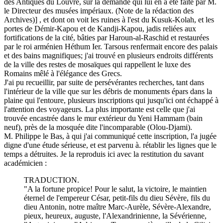
des Antiques du Louvre, sur la demande qui lui en a été faite par M.
le Directeur des musées impériaux. (Note de la rédaction des
Archives)] , et dont on voit les ruines à l'est du Kusuk-Kolah, et les
portes de Démir-Kapou et de Kandji-Kapou, jadis reliées aux
fortifications de la cité, bâties par Haroun-al-Raschid et restaurées
par le roi arménien Héthum Ier. Tarsous renfermait encore des palais
et des bains magnifiques; j'ai trouvé en plusieurs endroits différents
de la ville des restes de mosaïques qui rappellent le luxe des
Romains mêlé à l'élégance des Grecs.
J'ai pu recueillir, par suite de persévérantes recherches, tant dans
l'intérieur de la ville que sur les débris de monuments épars dans la
plaine qui l'entoure, plusieurs inscriptions qui jusqu'ici ont échappé à
l'attention des voyageurs. La plus importante est celle que j'ai
trouvée encastrée dans le mur extérieur du Yeni Hammam (bain
neuf), près de la mosquée dite l'incomparable (Olou-Djami).
M. Philippe le Bas, à qui j'ai communiqué cette inscription, l'a jugée
digne d'une étude sérieuse, et est parvenu à. rétablir les lignes que le
temps a détruites. Je la reproduis ici avec la restitution du savant
académicien :
TRADUCTION.
"A la fortune propice! Pour le salut, la victoire, le maintien
éternel de l'empereur César, petit-fils du dieu Sévère, fils du
dieu Antonin, notre maître Marc-Aurèle, Sévère-Alexandre,
pieux, heureux, auguste, l'Alexandrinienne, la Sévérienne,