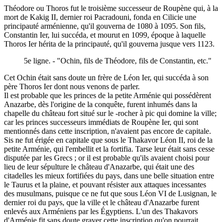
Théodore ou Thoros fut le troisième successeur de Roupène qui, à la
mort de Kakig II, dernier roi Pacradouni, fonda en Cilicie une
principauté arménienne, qu'il gouverna de 1080 à 1095. Son fils,
Constantin Ier, lui succéda, et mourut en 1099, époque à laquelle
Thoros Ier hérita de la principauté, qu'il gouverna jusque vers 1123.
5e ligne. - "Ochin, fils de Théodore, fils de Constantin, etc."
Cet Ochin était sans doute un frère de Léon Ier, qui succéda à son
père Thoros Ier dont nous venons de parler.
Il est probable que les princes de la petite Arménie qui possédèrent
Anazarbe, dès l'origine de la conquête, furent inhumés dans la
chapelle du château fort situé sur le -rocher à pic qui domine la ville;
car les princes successeurs immédiats de Roupène Ier, qui sont
mentionnés dans cette inscription, n'avaient pas encore de capitale.
Sis ne fut érigée en capitale que sous le Thakavor Léon II, roi de la
petite Arménie, qui l'embellit et la fortifia. Tarse leur était sans cesse
disputée par les Grecs ; or il est probable qu'ils avaient choisi pour
lieu de leur sépulture le château d'Anazarbe, qui était une des
citadelles les mieux fortifiées du pays, dans une belle situation entre
le Taurus et la plaine, et pouvant résister aux attaques incessantes
des musulmans, puisque ce ne fut que sous Léon VI de Lusignan, le
dernier roi du pays, que la ville et le château d'Anazarbe furent
enlevés aux Arméniens par les Égyptiens. L'un des Thakavors
d'Arménie fit sans doute graver cette inscription qu'on pourrait