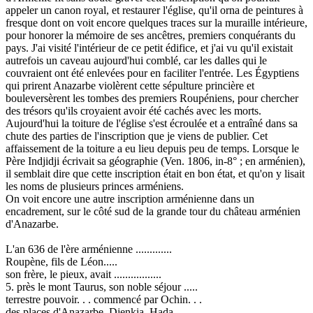
appeler un canon royal, et restaurer l'église, qu'il orna de peintures à
fresque dont on voit encore quelques traces sur la muraille intérieure,
pour honorer la mémoire de ses ancêtres, premiers conquérants du
pays. J'ai visité l'intérieur de ce petit édifice, et j'ai vu qu'il existait
autrefois un caveau aujourd'hui comblé, car les dalles qui le
couvraient ont été enlevées pour en faciliter l'entrée. Les Égyptiens
qui prirent Anazarbe violèrent cette sépulture princière et
bouleversèrent les tombes des premiers Roupéniens, pour chercher
des trésors qu'ils croyaient avoir été cachés avec les morts.
Aujourd'hui la toiture de l'église s'est écroulée et a entraîné dans sa
chute des parties de l'inscription que je viens de publier. Cet
affaissement de la toiture a eu lieu depuis peu de temps. Lorsque le
Père Indjidji écrivait sa géographie (Ven. 1806, in-8° ; en arménien),
il semblait dire que cette inscription était en bon état, et qu'on y lisait
les noms de plusieurs princes arméniens.
On voit encore une autre inscription arménienne dans un
encadrement, sur le côté sud de la grande tour du château arménien
d'Anazarbe.
L'an 636 de l'ère arménienne .............
Roupène, fils de Léon.....
son frère, le pieux, avait .................
5. près le mont Taurus, son noble séjour .....
terrestre pouvoir. . . commencé par Ochin. . .
des places d'Anazarbe, Djenkia, Hada .......