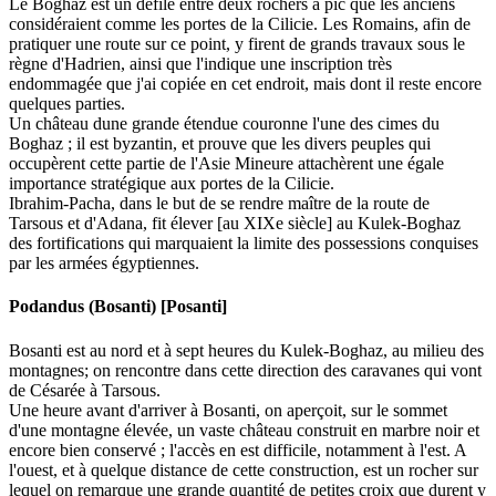
Le Boghaz est un défilé entre deux rochers à pic que les anciens
considéraient comme les portes de la Cilicie. Les Romains, afin de
pratiquer une route sur ce point, y firent de grands travaux sous le
règne d'Hadrien, ainsi que l'indique une inscription très
endommagée que j'ai copiée en cet endroit, mais dont il reste encore
quelques parties.
Un château dune grande étendue couronne l'une des cimes du
Boghaz ; il est byzantin, et prouve que les divers peuples qui
occupèrent cette partie de l'Asie Mineure attachèrent une égale
importance stratégique aux portes de la Cilicie.
Ibrahim-Pacha, dans le but de se rendre maître de la route de
Tarsous et d'Adana, fit élever [au XIXe siècle] au Kulek-Boghaz
des fortifications qui marquaient la limite des possessions conquises
par les armées égyptiennes.
Podandus (Bosanti) [Posanti]
Bosanti est au nord et à sept heures du Kulek-Boghaz, au milieu des
montagnes; on rencontre dans cette direction des caravanes qui vont
de Césarée à Tarsous.
Une heure avant d'arriver à Bosanti, on aperçoit, sur le sommet
d'une montagne élevée, un vaste château construit en marbre noir et
encore bien conservé ; l'accès en est difficile, notamment à l'est. A
l'ouest, et à quelque distance de cette construction, est un rocher sur
lequel on remarque une grande quantité de petites croix que durent y