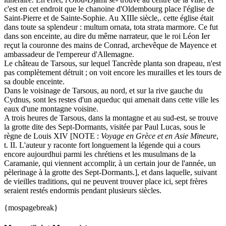
c'est en cet endroit que le chanoine d'Oldembourg place l'église de
Saint-Pierre et de Sainte-Sophie. Au XIIIe siècle,. cette église était
dans toute sa splendeur : multum ornata, tota strata marmore. Ce fut
dans son enceinte, au dire du même narrateur, que le roi Léon Ier
reçut la couronne des mains de Conrad, archevêque de Mayence et
ambassadeur de l'empereur d'Allemagne.
Le château de Tarsous, sur lequel Tancrède planta son drapeau, n'est
pas complètement détruit ; on voit encore les murailles et les tours de
sa double enceinte.
Dans le voisinage de Tarsous, au nord, et sur la rive gauche du
Cydnus, sont les restes d'un aqueduc qui amenait dans cette ville les
eaux d'une montagne voisine.
A trois heures de Tarsous, dans la montagne et au sud-est, se trouve
la grotte dite des Sept-Dormants, visitée par Paul Lucas, sous le
règne de Louis XIV [NOTE :
Voyage en Grèce et en Asie Mineure
,
t. II. L'auteur y raconte fort longuement la légende qui a cours
encore aujourdhui parmi les chrétiens et les musulmans de la
Caramanie, qui viennent accomplir, à un certain jour de l'année, un
pèlerinage à la grotte des Sept-Dormants.], et dans laquelle, suivant
de vieilles traditions, qui ne peuvent trouver place ici, sept frères
seraient restés endormis pendant plusieurs siècles.
{mospagebreak}