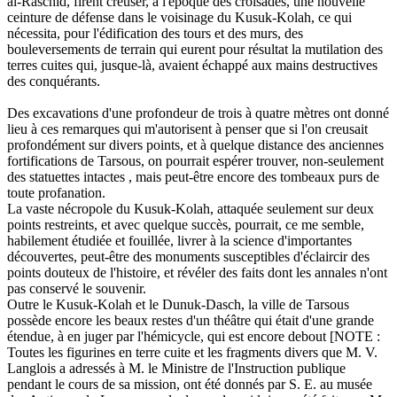
al-Raschid, firent creuser, à l'époque des croisades, une nouvelle
ceinture de défense dans le voisinage du Kusuk-Kolah, ce qui
nécessita, pour l'édification des tours et des murs, des
bouleversements de terrain qui eurent pour résultat la mutilation des
terres cuites qui, jusque-là, avaient échappé aux mains destructives
des conquérants.
Des excavations d'une profondeur de trois à quatre mètres ont donné
lieu à ces remarques qui m'autorisent à penser que si l'on creusait
profondément sur divers points, et à quelque distance des anciennes
fortifications de Tarsous, on pourrait espérer trouver, non-seulement
des statuettes intactes , mais peut-être encore des tombeaux purs de
toute profanation.
La vaste nécropole du Kusuk-Kolah, attaquée seulement sur deux
points restreints, et avec quelque succès, pourrait, ce me semble,
habilement étudiée et fouillée, livrer à la science d'importantes
découvertes, peut-être des monuments susceptibles d'éclaircir des
points douteux de l'histoire, et révéler des faits dont les annales n'ont
pas conservé le souvenir.
Outre le Kusuk-Kolah et le Dunuk-Dasch, la ville de Tarsous
possède encore les beaux restes d'un théâtre qui était d'une grande
étendue, à en juger par l'hémicycle, qui est encore debout [NOTE :
Toutes les figurines en terre cuite et les fragments divers que M. V.
Langlois a adressés à M. le Ministre de l'Instruction publique
pendant le cours de sa mission, ont été donnés par S. E. au musée