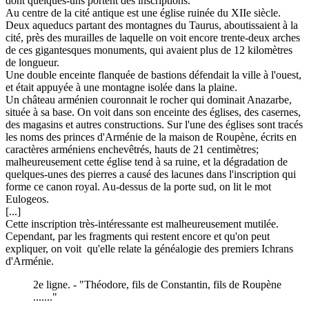
dont quelques-uns portent des inscriptions.
Au centre de la cité antique est une église ruinée du XIIe siècle.
Deux aqueducs partant des montagnes du Taurus, aboutissaient à la
cité, près des murailles de laquelle on voit encore trente-deux arches
de ces gigantesques monuments, qui avaient plus de 12 kilomètres
de longueur.
Une double enceinte flanquée de bastions défendait la ville à l'ouest,
et était appuyée à une montagne isolée dans la plaine.
Un château arménien couronnait le rocher qui dominait Anazarbe,
située à sa base. On voit dans son enceinte des églises, des casernes,
des magasins et autres constructions. Sur l'une des églises sont tracés
les noms des princes d'Arménie de la maison de Roupène, écrits en
caractères arméniens enchevêtrés, hauts de 21 centimètres;
malheureusement cette église tend à sa ruine, et la dégradation de
quelques-unes des pierres a causé des lacunes dans l'inscription qui
forme ce canon royal. Au-dessus de la porte sud, on lit le mot
Eulogeos.
[...]
Cette inscription très-intéressante est malheureusement mutilée.
Cependant, par les fragments qui restent encore et qu'on peut
expliquer, on voit qu'elle relate la généalogie des premiers Ichrans
d'Arménie.
2e ligne. - "Théodore, fils de Constantin, fils de Roupène
......."