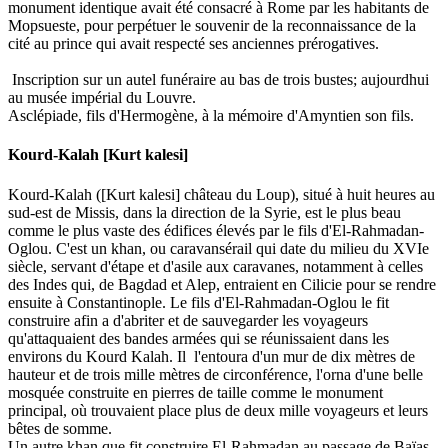
monument identique avait été consacré à Rome par les habitants de
Mopsueste, pour perpétuer le souvenir de la reconnaissance de la
cité au prince qui avait respecté ses anciennes prérogatives.
Inscription sur un autel funéraire au bas de trois bustes; aujourdhui
au musée impérial du Louvre.
Asclépiade, fils d'Hermogène, à la mémoire d'Amyntien son fils.
Kourd-Kalah [Kurt kalesi]
Kourd-Kalah ([Kurt kalesi] château du Loup), situé à huit heures au
sud-est de Missis, dans la direction de la Syrie, est le plus beau
comme le plus vaste des édifices élevés par le fils d'El-Rahmadan-
Oglou. C'est un khan, ou caravansérail qui date du milieu du XVIe
siècle, servant d'étape et d'asile aux caravanes, notamment à celles
des Indes qui, de Bagdad et Alep, entraient en Cilicie pour se rendre
ensuite à Constantinople. Le fils d'El-Rahmadan-Oglou le fit
construire afin a d'abriter et de sauvegarder les voyageurs
qu'attaquaient des bandes armées qui se réunissaient dans les
environs du Kourd Kalah. Il l'entoura d'un mur de dix mètres de
hauteur et de trois mille mètres de circonférence, l'orna d'une belle
mosquée construite en pierres de taille comme le monument
principal, où trouvaient place plus de deux mille voyageurs et leurs
bêtes de somme.
Un autre khan que fit construire El-Rahmadan au passage de Baïas,