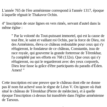
L'année 765 de l'ère arménienne correspond à l'année 1317, époque
à laquelle régnait le Thakavor Ochin.
4° Inscription de onze lignes en vers rimés, servant d'autel dans la
même église :
" Par la volonté du Tout-puissant immortel, qui est la cause de
tout être, le saint et vaillant roi Ochin, par la force de Dieu, roi
des Arméniens, éleva ce château redoutable pour ceux qui s'y
réfugieront, le fondateur de ce château, Constantin, issu de
race royale, qui gouverne la grande forteresse de Térenkhar,
l'a complété par ses efforts en 768 (132o). Que ceux qui s'y
réfugieront, ou qui le regarderont avec des yeux corporels,
Dieu leur fasse la grâce d'être participants du paradis d'Éden.
Amen! "
Cette inscription est une preuve que le château dont elle ne donne
pas lé nom fut achevé sous le règne de Léon V. On ignore où était
situé le château de Térenkhar (Pierre de médecine), et à quelle
époque l'inscription ci-dessus fut transférée dans l'église arménienne
de Tarsous.