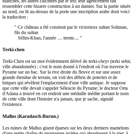
blanches, les autres calcinées par le feu; leur agencement fait
ressembler cette bizarre construction à un damier. Sur la partie située
au nord, on lit au-dessus de la porte une inscription arabe dont voici
la traduction :
" Ce château a été construit par le victorieux sultan Soliman,
fils du sultan
Sélim-Khan, l'année .... trente.... "
Terki-chen
Terki-Chen est un mot évidemment dérivé de terki-cheyr (terki sehir,
ville abandonnée) ; c'est le nom donné à l'endroit où l'on traverse le
Pyrame sur un bac. Sur la rive droite du fleuve et sur une assez
grande étendue de terrain, on voit des débris de poteries et de
briques qui révèlent l'emplacement d'une ville antique. Je suppose
que cette ville devait s'appeler Séleucie du Pyrame; le docteur Orta
d'Adana a trouvé en cet endroit une médaille inédite portant le nom
de cette ville dont l'histoire n'a jamais, que je sache, signalé
l'existence.
Mallus (Karadasch-Burun.)
Les ruines de Mallus gisent éparses sur les deux derniers mamelons
d'une petite chaîne de montagnes isolées qui aboutissent à la mer, à