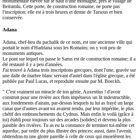
monumentale élevée sur le haut d'une montagne, près le village de
Beïramlu. Cette porte, de construction romaine, ne porte pas
l'inscription; elle est à trois heures et demie de Tarsous et bien
conservée.
Adana
Adana, chef-lieu du pachalik de ce nom, est une ancienne ville qui
portait le nom d'Hadriana sous les Romains; on y voit peu de
monuments antiques.
Le pont sur lequel on passe le Sarus est de construction romaine; il a
été restauré il y a peu d'années.
J'ai trouvé à Adana trois inscriptions grecques, dont l'une, gravée sur
une dalle de marbre blanc servant d'autel dans l'église grecque, a été
publiée par Paul Lucas, et reproduite ensuite par M. Boeckh.
" C'est vraiment un miracle de ton génie, Auxentius ! d'avoir
construit pour une rivière aux flots impétueux un lit indestructible,
aux fondements d'airain, par-dessus lesquels tu lui as frayé un large
canai que d'autres avant toi avaient rendu, par leur impéritie, le plus
chétif des embranchements du Cydnus. Mais enfin le voilà (grâce à
toi) établi pour toujours sur des arcades [solides] et devenu la plus
paisible des rivières. Tu as eu la constance de terminer toi-même cet
aqueduc, par ordre du plus illustre des princes; aussi, dans l'avenir,
obtiendras-tu une gloire pareille à celle de ceux qui muselèrent les