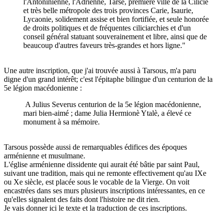
l'Antoninienne, l'Adrienne, Tarse, première ville de la Cilicie
et très belle métropole des trois provinces Carie, Isaurie,
Lycaonie, solidement assise et bien fortifiée, et seule honorée
de droits politiques et de fréquentes ciliciarchies et d'un
conseil général statuant souverainement et libre, ainsi que de
beaucoup d'autres faveurs très-grandes et hors ligne."
Une autre inscription, que j'ai trouvée aussi à Tarsous, m'a paru
digne d'un grand intérêt; c'est l'épitaphe bilingue d'un centurion de la
5e légion macédonienne :
A Julius Severus centurion de la 5e légion macédonienne,
mari bien-aimé ; dame Julia Hermionè Ytalè, a élevé ce
monument à sa mémoire.
Tarsous possède aussi de remarquables édifices des époques
arménienne et musulmane.
L'église arménienne dissidente qui aurait été bâtie par saint Paul,
suivant une tradition, mais qui ne remonte effectivement qu'au IXe
ou Xe siècle, est placée sous le vocable de la Vierge. On voit
encastrées dans ses murs plusieurs inscriptions intéressantes, en ce
qu'elles signalent des faits dont l'histoire ne dit rien.
Je vais donner ici le texte et la traduction de ces inscriptions.