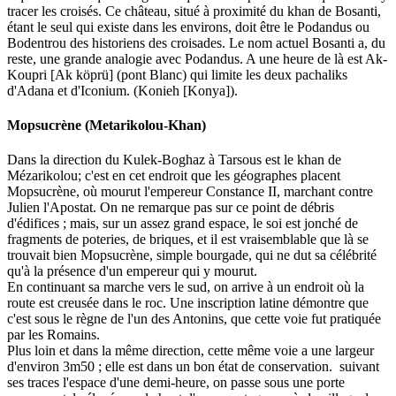
tracer les croisés. Ce château, situé à proximité du khan de Bosanti,
étant le seul qui existe dans les environs, doit être le Podandus ou
Bodentrou des historiens des croisades. Le nom actuel Bosanti a, du
reste, une grande analogie avec Podandus. A une heure de là est Ak-
Koupri [Ak köprü] (pont Blanc) qui limite les deux pachaliks
d'Adana et d'Iconium. (Konieh [Konya]).
Mopsucrène (Metarikolou-Khan)
Dans la direction du Kulek-Boghaz à Tarsous est le khan de
Mézarikolou; c'est en cet endroit que les géographes placent
Mopsucrène, où mourut l'empereur Constance II, marchant contre
Julien l'Apostat. On ne remarque pas sur ce point de débris
d'édifices ; mais, sur un assez grand espace, le soi est jonché de
fragments de poteries, de briques, et il est vraisemblable que là se
trouvait bien Mopsucrène, simple bourgade, qui ne dut sa célébrité
qu'à la présence d'un empereur qui y mourut.
En continuant sa marche vers le sud, on arrive à un endroit où la
route est creusée dans le roc. Une inscription latine démontre que
c'est sous le règne de l'un des Antonins, que cette voie fut pratiquée
par les Romains.
Plus loin et dans la même direction, cette même voie a une largeur
d'environ 3m50 ; elle est dans un bon état de conservation. suivant
ses traces l'espace d'une demi-heure, on passe sous une porte