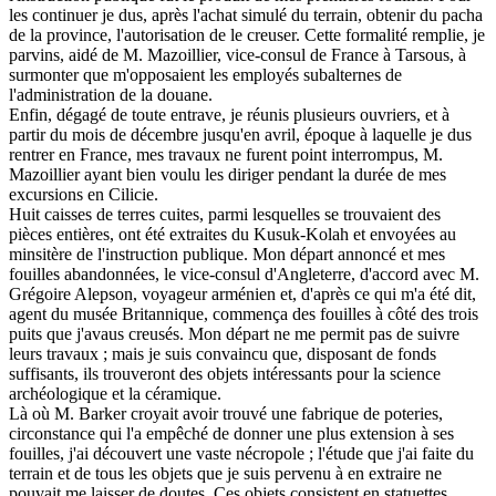
les continuer je dus, après l'achat simulé du terrain, obtenir du pacha
de la province, l'autorisation de le creuser. Cette formalité remplie, je
parvins, aidé de M. Mazoillier, vice-consul de France à Tarsous, à
surmonter que m'opposaient les employés subalternes de
l'administration de la douane.
Enfin, dégagé de toute entrave, je réunis plusieurs ouvriers, et à
partir du mois de décembre jusqu'en avril, époque à laquelle je dus
rentrer en France, mes travaux ne furent point interrompus, M.
Mazoillier ayant bien voulu les diriger pendant la durée de mes
excursions en Cilicie.
Huit caisses de terres cuites, parmi lesquelles se trouvaient des
pièces entières, ont été extraites du Kusuk-Kolah et envoyées au
minsitère de l'instruction publique. Mon départ annoncé et mes
fouilles abandonnées, le vice-consul d'Angleterre, d'accord avec M.
Grégoire Alepson, voyageur arménien et, d'après ce qui m'a été dit,
agent du musée Britannique, commença des fouilles à côté des trois
puits que j'avaus creusés. Mon départ ne me permit pas de suivre
leurs travaux ; mais je suis convaincu que, disposant de fonds
suffisants, ils trouveront des objets intéressants pour la science
archéologique et la céramique.
Là où M. Barker croyait avoir trouvé une fabrique de poteries,
circonstance qui l'a empêché de donner une plus extension à ses
fouilles, j'ai découvert une vaste nécropole ; l'étude que j'ai faite du
terrain et de tous les objets que je suis pervenu à en extraire ne
pouvait me laisser de doutes. Ces objets consistent en statuettes,