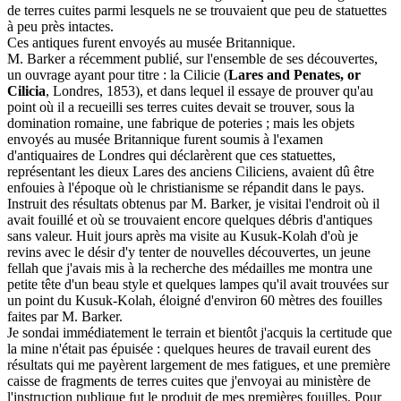
de terres cuites parmi lesquels ne se trouvaient que peu de statuettes
à peu près intactes.
Ces antiques furent envoyés au musée Britannique.
M. Barker a récemment publié, sur l'ensemble de ses découvertes,
un ouvrage ayant pour titre : la Cilicie (
Lares and Penates, or
Cilicia
, Londres, 1853), et dans lequel il essaye de prouver qu'au
point où il a recueilli ses terres cuites devait se trouver, sous la
domination romaine, une fabrique de poteries ; mais les objets
envoyés au musée Britannique furent soumis à l'examen
d'antiquaires de Londres qui déclarèrent que ces statuettes,
représentant les dieux Lares des anciens Ciliciens, avaient dû être
enfouies à l'époque où le christianisme se répandit dans le pays.
Instruit des résultats obtenus par M. Barker, je visitai l'endroit où il
avait fouillé et où se trouvaient encore quelques débris d'antiques
sans valeur. Huit jours après ma visite au Kusuk-Kolah d'où je
revins avec le désir d'y tenter de nouvelles découvertes, un jeune
fellah que j'avais mis à la recherche des médailles me montra une
petite tête d'un beau style et quelques lampes qu'il avait trouvées sur
un point du Kusuk-Kolah, éloigné d'environ 60 mètres des fouilles
faites par M. Barker.
Je sondai immédiatement le terrain et bientôt j'acquis la certitude que
la mine n'était pas épuisée : quelques heures de travail eurent des
résultats qui me payèrent largement de mes fatigues, et une première
caisse de fragments de terres cuites que j'envoyai au ministère de
l'instruction publique fut le produit de mes premières fouilles. Pour