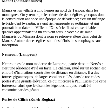
Manaz (Saint-Manassès)
Manaz est un village à cinq heures au nord de Tarsous, dans les
montagnes. On y remarque les ruines de deux églises grecques dont
la construction annonce une époque de décadence; c'est un mélange
hybride d'art byzantin, n'ayant rien emprunté au gothique, et qui
pourrait bien dater du VIIIe ou IXe siècle. Il est vraisemblable
qu'elles appartenaient à un couvent sous le vocable de saint
Manassès ou Minassa dont le nom se retrouve altéré dans celui de
Manaz. Autour de ces églises sont des débris de sarcophages sans
inscription.
Nemroun (Lampron)
Nemroun est le nom moderne de Lampron, patrie de saint Nersès ;
c'est une résidence d'été ou Iayla. Le château, situé sur un rocher. est
entouré d'habitations construites de distance en distance. Il a des
formes gigantesques, de larges escaliers taillés, dans le roc et des
portes d'une grande élévation, ce qui fit croire à Paul Lucas que cette
forteresse, ainsi que le disent les légendes turques, avait été
construite par des géants.
Portes de Cilicie (Kulek-Boghaz)