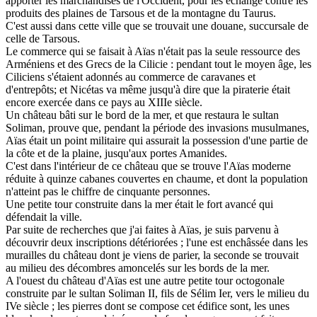
apporter les marchandises de l'Occident, pour les échange contre les
produits des plaines de Tarsous et de la montagne du Taurus.
C'est aussi dans cette ville que se trouvait une douane, succursale de
celle de Tarsous.
Le commerce qui se faisait à Aïas n'était pas la seule ressource des
Arméniens et des Grecs de la Cilicie : pendant tout le moyen âge, les
Ciliciens s'étaient adonnés au commerce de caravanes et
d'entrepôts; et Nicétas va même jusqu'à dire que la piraterie était
encore exercée dans ce pays au XIIIe siècle.
Un château bâti sur le bord de la mer, et que restaura le sultan
Soliman, prouve que, pendant la période des invasions musulmanes,
Aïas était un point militaire qui assurait la possession d'une partie de
la côte et de la plaine, jusqu'aux portes Amanides.
C'est dans l'intérieur de ce château que se trouve l'Aïas moderne
réduite à quinze cabanes couvertes en chaume, et dont la population
n'atteint pas le chiffre de cinquante personnes.
Une petite tour construite dans la mer était le fort avancé qui
défendait la ville.
Par suite de recherches que j'ai faites à Aïas, je suis parvenu à
découvrir deux inscriptions détériorées ; l'une est enchâssée dans les
murailles du château dont je viens de parier, la seconde se trouvait
au milieu des décombres amoncelés sur les bords de la mer.
A l'ouest du château d'Aïas est une autre petite tour octogonale
construite par le sultan Soliman II, fils de Sélim Ier, vers le milieu du
IVe siècle ; les pierres dont se compose cet édifice sont, les unes