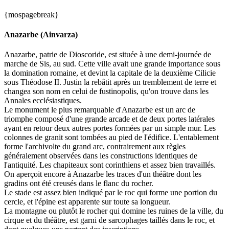
{mospagebreak}
Anazarbe (Ainvarza)
Anazarbe, patrie de Dioscoride, est située à une demi-journée de
marche de Sis, au sud. Cette ville avait une grande importance sous
la domination romaine, et devint la capitale de la deuxième Cilicie
sous Théodose II. Justin la rebâtit après un tremblement de terre et
changea son nom en celui de fustinopolis, qu'on trouve dans les
Annales ecclésiastiques.
Le monument le plus remarquable d'Anazarbe est un arc de
triomphe composé d'une grande arcade et de deux portes latérales
ayant en retour deux autres portes formées par un simple mur. Les
colonnes de granit sont tombées au pied de l'édifice. L'entablement
forme l'archivolte du grand arc, contrairement aux règles
généralement observées dans les constructions identiques de
l'antiquité. Les chapiteaux sont corinthiens et assez bien travaillés.
On aperçoit encore à Anazarbe les traces d'un théâtre dont les
gradins ont été creusés dans le flanc du rocher.
Le stade est assez bien indiqué par le roc qui forme une portion du
cercle, et l'épine est apparente sur toute sa longueur.
La montagne ou plutôt le rocher qui domine les ruines de la ville, du
cirque et du théâtre, est garni de sarcophages taillés dans le roc, et