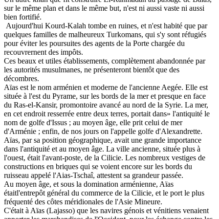
sur le même plan et dans le même but, n'est ni aussi vaste ni aussi
bien fortifié.
Aujourd'hui Kourd-Kalah tombe en ruines, et n'est habité que par
quelques familles de malheureux Turkomans, qui s'y sont réfugiés
pour éviter les poursuites des agents de la Porte chargée du
recouvrernent des impôts.
Ces beaux et utiles établissements, complètement abandonnée par
les autorités musulmanes, ne présenteront bientôt que des
décombres.
Aïas est le nom arménien et moderne de l'ancienne Aegée. Elle est
située à l'est du Pyrame, sur les bords de la mer et presque en face
du Ras-el-Kansir, promontoire avancé au nord de la Syrie. La mer,
en cet endroit resserrée entre deux terres, portait dans» l'antiquité le
nom de golfe d'Issus ; au moyen âge, elle prit celui de mer
d'Arménie ; enfin, de nos jours on l'appelle golfe d'Alexandrette.
Aïas, par sa position géographique, avait une grande importance
dans l'antiquité et au moyen âge. La ville ancienne, située plus à
l'ouest, était l'avant-poste, de la Cilicie. Les nombreux vestiges de
constructions en briques qui se voient encore sur les bords du
ruisseau appelé l'Aias-Tschaî, attestent sa grandeur passée.
Au moyen âge, et sous la domination arménienne, Aïas
étaitl'entrepôt général du commerce de la Cilicie, et le port le plus
fréquenté des côtes méridionales de l'Asie Mineure.
C'était à Aïas (Lajasso) que les navires génois et vénitiens venaient