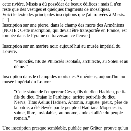
cette rivière, Missis a dû posséder de beaux édifices ; mais il n'en
reste que des vestiges et quelques fragments de mosaïques.
Voici le texte des principales inscriptions que j'ai trouvées à Missis.
[...]
Inscription sur une pierre, dans le champ des morts des Arméniens
[NOTE : Cette inscription, qui devait être transportée en France, est
tombée dans le Pyrame en traversant ce fleuve.]
Inscription sur un marbre noir; aujourd'hui au musée impérial du
Louvre.
"Philoclès, fils de Philoclès Iscolaûs, architecte, au Soleil et au
dème. "
Inscription dans le champ des morts des Arméniens; aujourd'hui au
musée impérial du Louvre.
"Cette statue de l'empereur César, fils du dieu Hadrien, petit-
fils du dieu Trajan le Parthique, arrière petit-fils du dieu
Nerva, Titus Aelius Hadrien, Antonin, auguste, pieux, père de
la patrie, a été élevée par le peuple d'Hadriana Mopsuestia,
sainte, libre, inviolable,. autonome, amie et alliée du peuple
romain."
Une inscription presque semblable, publiée par Grüter, prouve qu'un