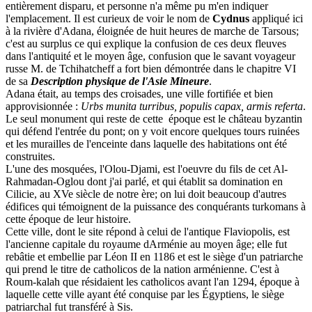
entièrement disparu, et personne n'a même pu m'en indiquer
l'emplacement. Il est curieux de voir le nom de
Cydnus
appliqué ici
à la rivière d'Adana, éloignée de huit heures de marche de Tarsous;
c'est au surplus ce qui explique la confusion de ces deux fleuves
dans l'antiquité et le moyen âge, confusion que le savant voyageur
russe M. de Tchihatcheff a fort bien démontrée dans le chapitre VI
de sa
Description physique de l'Asie Mineure
.
Adana était, au temps des croisades, une ville fortifiée et bien
approvisionnée :
Urbs munita turribus, populis capax, armis referta
.
Le seul monument qui reste de cette époque est le château byzantin
qui défend l'entrée du pont; on y voit encore quelques tours ruinées
et les murailles de l'enceinte dans laquelle des habitations ont été
construites.
L'une des mosquées, l'Olou-Djami, est l'oeuvre du fils de cet Al-
Rahmadan-Oglou dont j'ai parlé, et qui établit sa domination en
Cilicie, au XVe siècle de notre ère; on lui doit beaucoup d'autres
édifices qui témoignent de la puissance des conquérants turkomans à
cette époque de leur histoire.
Cette ville, dont le site répond à celui de l'antique Flaviopolis, est
l'ancienne capitale du royaume dArménie au moyen âge; elle fut
rebâtie et embellie par Léon II en 1186 et est le siège d'un patriarche
qui prend le titre de catholicos de la nation arménienne. C'est à
Roum-kalah que résidaient les catholicos avant l'an 1294, époque à
laquelle cette ville ayant été conquise par les Égyptiens, le siège
patriarchal fut transféré à Sis.