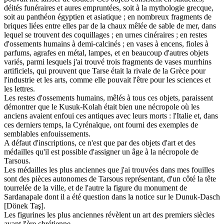
déités funéraires et aures empruntées, soit à la mythologie grecque,
soit au panthéon égyptien et asiatique ; en nombreux fragments de
briques liées entre elles par de la chaux mêlée de sable de mer, dans
lequel se trouvent des coquillages ; en urnes cinéraires ; en restes
d'ossements humains à demi-calcinés ; en vases à encens, fioles à
parfums, agrafes en métal, lampes, et en beaucoup d'autres objets
variés, parmi lesquels j'ai trouvé trois fragments de vases murrhins
artificiels, qui prouvent que Tarse était la rivale de la Grèce pour
l'industrie et les arts, comme elle pouvait l'être pour les sciences et
les lettres.
Les restes d'ossements humains, mêlés à tous ces objets, paraissent
démontrer que le Kusuk-Kolah était bien une nécropole où les
anciens avaient enfoui ces antiques avec leurs morts : l'Italie et, dans
ces derniers temps, la Cyrénaïque, ont fourni des exemples de
semblables enfouissements.
A défaut d'inscriptions, ce n'est que par des objets d'art et des
médailles qu'il est possible d'assigner un âge à la nécropole de
Tarsous.
Les médailles les plus anciennes que j'ai trouvées dans mes fouilles
sont des pièces autonomes de Tarsous représentant, d'un côté la tête
tourrelée de la ville, et de l'autre la figure du monument de
Sardanapale dont il a été question dans la notice sur le Dunuk-Dasch
[Dönek Taş].
Les figurines les plus anciennes révèlent un art des premiers siècles
avant l'ère chrétienne.