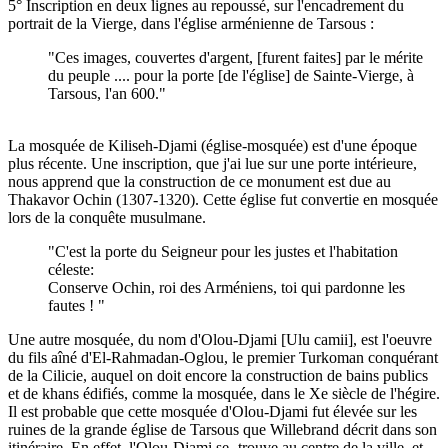
5° Inscription en deux lignes au repoussé, sur l'encadrement du
portrait de la Vierge, dans l'église arménienne de Tarsous :
"Ces images, couvertes d'argent, [furent faites] par le mérite
du peuple .... pour la porte [de l'église] de Sainte-Vierge, à
Tarsous, l'an 600."
La mosquée de Kiliseh-Djami (église-mosquée) est d'une époque
plus récente. Une inscription, que j'ai lue sur une porte intérieure,
nous apprend que la construction de ce monument est due au
Thakavor Ochin (1307-1320). Cette église fut convertie en mosquée
lors de la conquête musulmane.
"C'est la porte du Seigneur pour les justes et l'habitation
céleste:
Conserve Ochin, roi des Arméniens, toi qui pardonne les
fautes ! "
Une autre mosquée, du nom d'Olou-Djami [Ulu camii], est l'oeuvre
du fils aîné d'El-Rahmadan-Oglou, le premier Turkoman conquérant
de la Cilicie, auquel on doit encore la construction de bains publics
et de khans édifiés, comme la mosquée, dans le Xe siècle de l'hégire.
Il est probable que cette mosquée d'Olou-Djami fut élevée sur les
ruines de la grande église de Tarsous que Willebrand décrit dans son
itinéraire. En effet, l'Olou-Djami se- trouve au centre de la ville, et