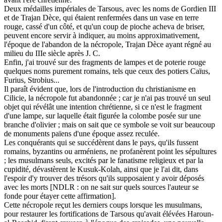
Deux médailles impériales de Tarsous, avec les noms de Gordien III
et de Trajan Dèce, qui étaient renfermées dans un vase en terre
rouge, cassé d'un côté, et qu'un coup de pioche acheva de briser,
peuvent encore servir à indiquer, au moins approximativement,
l'époque de l'abandon de la nécropole, Trajan Dèce ayant régné au
milieu du IIIe siècle après J. C.
Enfin, j'ai trouvé sur des fragments de lampes et de poterie rouge
quelques noms purement romains, tels que ceux des potiers Caïus,
Furius, Strobius...
Il paraît évident que, lors de l'introduction du christianisme en
Cilicie, la nécropole fut abandonnée ; car je n'ai pas trouvé un seul
objet qui révélât une intention chrétienne, si ce n'est le fragment
d'une lampe, sur laquelle était figurée la colombe posée sur une
branche d'olivier ; mais on sait que ce symbole se voit sur beaucoup
de monuments païens d'une époque assez reculée.
Les conquérants qui se succédèrent dans le pays, qu'ils fussent
romains, byzantins ou arméniens, ne profanèrent point les sépultures
; les musulmans seuls, excités par le fanatisme religieux et par la
cupidité, dévastèrent le Kusuk-Kolah, ainsi que je l'ai dit, dans
l'espoir d'y trouver des trésors qu'ils supposaient y avoir déposés
avec les morts [NDLR : on ne sait sur quels sources l'auteur se
fonde pour étayer cette affirmation].
Cette nécropole reçut les derniers coups lorsque les musulmans,
pour restaurer les fortifications de Tarsous qu'avait élévées Haroun-