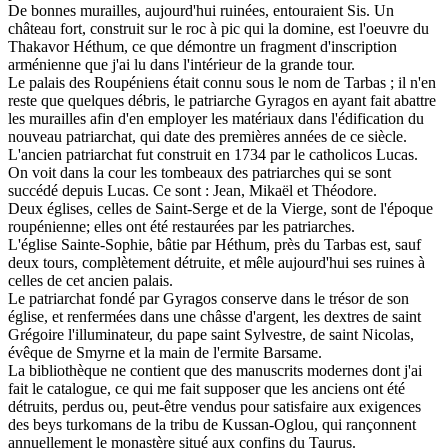
De bonnes murailles, aujourd'hui ruinées, entouraient Sis. Un
château fort, construit sur le roc à pic qui la domine, est l'oeuvre du
Thakavor Héthum, ce que démontre un fragment d'inscription
arménienne que j'ai lu dans l'intérieur de la grande tour.
Le palais des Roupéniens était connu sous le nom de Tarbas ; il n'en
reste que quelques débris, le patriarche Gyragos en ayant fait abattre
les murailles afin d'en employer les matériaux dans l'édification du
nouveau patriarchat, qui date des premières années de ce siècle.
L'ancien patriarchat fut construit en 1734 par le catholicos Lucas.
On voit dans la cour les tombeaux des patriarches qui se sont
succédé depuis Lucas. Ce sont : Jean, Mikaël et Théodore.
Deux églises, celles de Saint-Serge et de la Vierge, sont de l'époque
roupénienne; elles ont été restaurées par les patriarches.
L'église Sainte-Sophie, bâtie par Héthum, près du Tarbas est, sauf
deux tours, complètement détruite, et mêle aujourd'hui ses ruines à
celles de cet ancien palais.
Le patriarchat fondé par Gyragos conserve dans le trésor de son
église, et renfermées dans une châsse d'argent, les dextres de saint
Grégoire l'illuminateur, du pape saint Sylvestre, de saint Nicolas,
évêque de Smyrne et la main de l'ermite Barsame.
La bibliothèque ne contient que des manuscrits modernes dont j'ai
fait le catalogue, ce qui me fait supposer que les anciens ont été
détruits, perdus ou, peut-être vendus pour satisfaire aux exigences
des beys turkomans de la tribu de Kussan-Oglou, qui rançonnent
annuellement le monastère situé aux confins du Taurus.