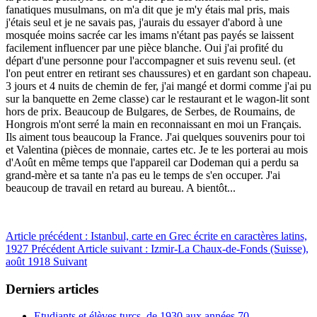
fanatiques musulmans, on m'a dit que je m'y étais mal pris, mais
j'étais seul et je ne savais pas, j'aurais du essayer d'abord à une
mosquée moins sacrée car les imams n'étant pas payés se laissent
facilement influencer par une pièce blanche. Oui j'ai profité du
départ d'une personne pour l'accompagner et suis revenu seul. (et
l'on peut entrer en retirant ses chaussures) et en gardant son chapeau.
3 jours et 4 nuits de chemin de fer, j'ai mangé et dormi comme j'ai pu
sur la banquette en 2eme classe) car le restaurant et le wagon-lit sont
hors de prix. Beaucoup de Bulgares, de Serbes, de Roumains, de
Hongrois m'ont serré la main en reconnaissant en moi un Français.
Ils aiment tous beaucoup la France. J'ai quelques souvenirs pour toi
et Valentina (pièces de monnaie, cartes etc. Je te les porterai au mois
d'Août en même temps que l'appareil car Dodeman qui a perdu sa
grand-mère et sa tante n'a pas eu le temps de s'en occuper. J'ai
beaucoup de travail en retard au bureau. A bientôt...
Article précédent : Istanbul, carte en Grec écrite en caractères latins,
1927
Précédent
Article suivant : Izmir-La Chaux-de-Fonds (Suisse),
août 1918
Suivant
Derniers articles
Etudiants et élèves turcs, de 1930 aux années 70