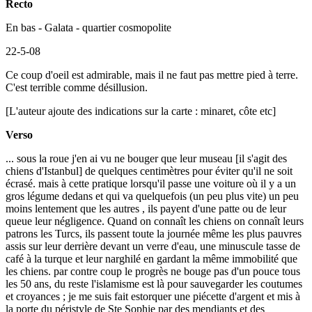
Recto
En bas - Galata - quartier cosmopolite
22-5-08
Ce coup d'oeil est admirable, mais il ne faut pas mettre pied à terre.
C'est terrible comme désillusion.
[L'auteur ajoute des indications sur la carte : minaret, côte etc]
Verso
... sous la roue j'en ai vu ne bouger que leur museau [il s'agit des
chiens d'Istanbul] de quelques centimètres pour éviter qu'il ne soit
écrasé. mais à cette pratique lorsqu'il passe une voiture où il y a un
gros légume dedans et qui va quelquefois (un peu plus vite) un peu
moins lentement que les autres , ils payent d'une patte ou de leur
queue leur négligence. Quand on connaît les chiens on connaît leurs
patrons les Turcs, ils passent toute la journée même les plus pauvres
assis sur leur derrière devant un verre d'eau, une minuscule tasse de
café à la turque et leur narghilé en gardant la même immobilité que
les chiens. par contre coup le progrès ne bouge pas d'un pouce tous
les 50 ans, du reste l'islamisme est là pour sauvegarder les coutumes
et croyances ; je me suis fait estorquer une piécette d'argent et mis à
la porte du péristyle de Ste Sophie par des mendiants et des