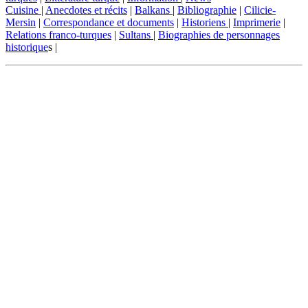
Cuisine
|
Anecdotes et récits
|
Balkans
|
Bibliographie
|
Cilicie-
Mersin
|
Correspondance et documents
|
Historiens
|
Imprimerie
|
Relations franco-turques
|
Sultans
|
Biographies de personnages
historique
s |