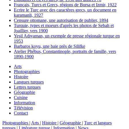
Français, Turcs et Grecs, régions de Bursa et Izmir, 1922
Ecrire le Turc avec des caractères grecs, un document en
karamanli, 1927
Censure ottomane, une autorisation de publier, 1894
Turquie, types et moeurs d'après les photos de Sebah et
Joaillier, vers 1900
Yeşil Adıyaman, un exemple de presse régionale turque en
1953
Barbaros koyu, une baie près de Silifke
Atelier Phébus, Constantinople, portraits de famille, vers
1890-1900
Arts
Photographies
Histoire
Langues turques
Lettres turques
Géographie
Cuisine
Information
Télévision
Contact
Photographies
|
Arts
|
Histoire
|
Géographie
|
Turc et langues
turques
|
Littérature turque
|
Information
|
News