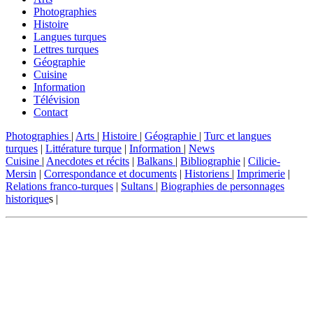
Photographies
Histoire
Langues turques
Lettres turques
Géographie
Cuisine
Information
Télévision
Contact
Photographies
|
Arts
|
Histoire
|
Géographie
|
Turc et langues
turques
|
Littérature turque
|
Information
|
News
Cuisine
|
Anecdotes et récits
|
Balkans
|
Bibliographie
|
Cilicie-
Mersin
|
Correspondance et documents
|
Historiens
|
Imprimerie
|
Relations franco-turques
|
Sultans
|
Biographies de personnages
historique
s |