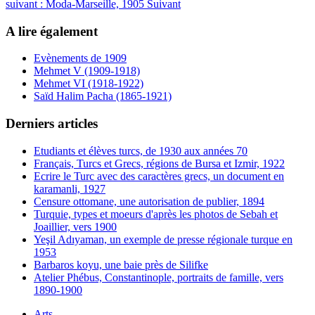
suivant : Moda-Marseille, 1905
Suivant
A lire également
Evènements de 1909
Mehmet V (1909-1918)
Mehmet VI (1918-1922)
Saïd Halim Pacha (1865-1921)
Derniers articles
Etudiants et élèves turcs, de 1930 aux années 70
Français, Turcs et Grecs, régions de Bursa et Izmir, 1922
Ecrire le Turc avec des caractères grecs, un document en
karamanli, 1927
Censure ottomane, une autorisation de publier, 1894
Turquie, types et moeurs d'après les photos de Sebah et
Joaillier, vers 1900
Yeşil Adıyaman, un exemple de presse régionale turque en
1953
Barbaros koyu, une baie près de Silifke
Atelier Phébus, Constantinople, portraits de famille, vers
1890-1900
Arts