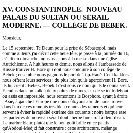
XV. CONSTANTINOPLE. NOUVEAU
PALAIS DU SULTAN OU SÉRAIL
MODERNE. — COLLÈGE DE BEBEK.
Monsieur,
Le 15 septembre, Te Deum pour la prise de Sébastopol, mais
comme ailleurs j'ai décrit celte belle fêle, je passe à la journée du 16,
c'était un dimanche, nous assistons à la messe dans une église
Autrichienne. A huit heures et demie, nous allons à l'ambassade de
Russie trouver H. Bore qui doit nous conduire à son collège de
Bebek ; ensemble nous gagnons le port de Top-Hané. Cent kaikiers
nous offrent leurs services ; du plus loin qu'ils aperçoivent H. Bore,
ils lui crient : Bebek, Bebek ! c'est sous ce nom qu'ils le connaissent.
Etendus dans un kaik à deux paires de rames, car de se tenir debout
ou assis est impossible, nous remontons le Bosphore, ayant à droite
l'Asie, à gauche l'Europe que nous côtoyons afin de nous trouver
dans l'un de ces remouts très bien connus des rameurs et qui leur
servent à éviter la rapidité extrême des courants ; noire barque rase
les parterres du nouveau sérail dont l'herbe fine croît à fleur d'eau.
Le marbre blanc plutôt que le bon goût brille en ce palais
qu'Abdoul-Medjid fait construire ; cette architecture, mélange