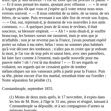
— Et il nous prenait les mains, ajoutant avec effusion : — « Je serai
à Angers plus tôt que vous et j'espère qu'à votre retour nous nous
verrons souvent. « — Il nous entretint de sa mère, de sa soeur, de ses
frères, de sa tante. Puis revenant à son idée fixe de revoir son Anjou,
— « Oui, oui, reprenait-il, je donnerai de vos nouvelles à nos amis
communs. »— A quelques jours de là nous le revîmes, il était
soucieux, sa blessure empirait. — « Ah ! » nous disait-il, je souffre
beaucoup, les bonnes soeurs me rassurent, mais je sens que je
m'affaiblis ; non je ne reverrai pas la France, j'avais pourtant espéré
porter un ruban à ma mère, hélas ! nous ne sommes plus habitués
qu'à voir décorer des tombeaux ; n'allez pas m croire que je redoute
la mort, je l'ai vue de trop près et saurai bien, avec mes patenôtres,
lui faire face comme à l'ennemi, mais quelle nouvelle pour ma
pauvre mère ! oh ! c'est là ma douleur ! » — Et ses regards se
voilaient, ses regards qui ne cessaient guère de tomber
mélancoliques sur nos vaisseaux prêts à partir pour la France. Puis
sa tête, pleine encore d'un feu martial, retombait triste sur l'oreiller ;
Notre séparation fut pénible (1).
Constantinople, septembre 1855.
(1) Moins de deux mois après, le 17 novcmbre, il expira dans
les bru de M. Bore, à l'âge le 31 ans, pieux et résigné, laissant à
Constantinople sa dépouille, et à ses compagnons d’armes sa
mémoire honorée.