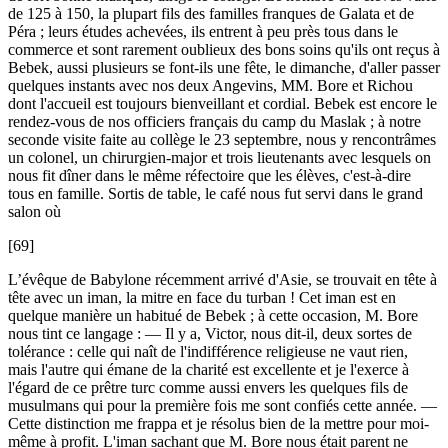
de 125 à 150, la plupart fils des familles franques de Galata et de
Péra ; leurs études achevées, ils entrent à peu près tous dans le
commerce et sont rarement oublieux des bons soins qu'ils ont reçus à
Bebek, aussi plusieurs se font-ils une fête, le dimanche, d'aller passer
quelques instants avec nos deux Angevins, MM. Bore et Richou
dont l'accueil est toujours bienveillant et cordial. Bebek est encore le
rendez-vous de nos officiers français du camp du Maslak ; à notre
seconde visite faite au collège le 23 septembre, nous y rencontrâmes
un colonel, un chirurgien-major et trois lieutenants avec lesquels on
nous fit dîner dans le même réfectoire que les élèves, c'est-à-dire
tous en famille. Sortis de table, le café nous fut servi dans le grand
salon où
[69]
L’évêque de Babylone récemment arrivé d'Asie, se trouvait en tête à
tête avec un iman, la mitre en face du turban ! Cet iman est en
quelque manière un habitué de Bebek ; à cette occasion, M. Bore
nous tint ce langage : — Il y a, Victor, nous dit-il, deux sortes de
tolérance : celle qui naît de l'indifférence religieuse ne vaut rien,
mais l'autre qui émane de la charité est excellente et je l'exerce à
l'égard de ce prêtre turc comme aussi envers les quelques fils de
musulmans qui pour la première fois me sont confiés cette année. —
Cette distinction me frappa et je résolus bien de la mettre pour moi-
même à profit. L'iman sachant que M. Bore nous était parent ne