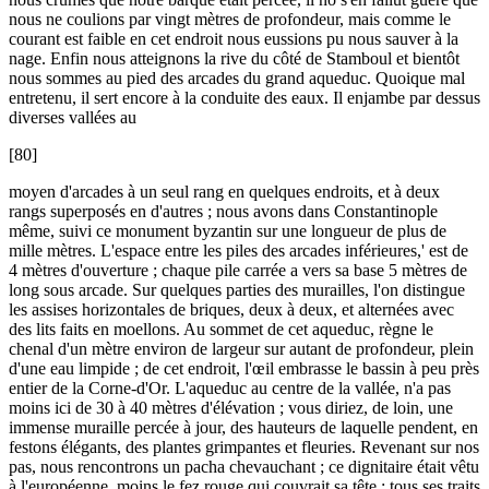
nous ne coulions par vingt mètres de profondeur, mais comme le
courant est faible en cet endroit nous eussions pu nous sauver à la
nage. Enfin nous atteignons la rive du côté de Stamboul et bientôt
nous sommes au pied des arcades du grand aqueduc. Quoique mal
entretenu, il sert encore à la conduite des eaux. Il enjambe par dessus
diverses vallées au
[80]
moyen d'arcades à un seul rang en quelques endroits, et à deux
rangs superposés en d'autres ; nous avons dans Constantinople
même, suivi ce monument byzantin sur une longueur de plus de
mille mètres. L'espace entre les piles des arcades inférieures,' est de
4 mètres d'ouverture ; chaque pile carrée a vers sa base 5 mètres de
long sous arcade. Sur quelques parties des murailles, l'on distingue
les assises horizontales de briques, deux à deux, et alternées avec
des lits faits en moellons. Au sommet de cet aqueduc, règne le
chenal d'un mètre environ de largeur sur autant de profondeur, plein
d'une eau limpide ; de cet endroit, l'œil embrasse le bassin à peu près
entier de la Corne-d'Or. L'aqueduc au centre de la vallée, n'a pas
moins ici de 30 à 40 mètres d'élévation ; vous diriez, de loin, une
immense muraille percée à jour, des hauteurs de laquelle pendent, en
festons élégants, des plantes grimpantes et fleuries. Revenant sur nos
pas, nous rencontrons un pacha chevauchant ; ce dignitaire était vêtu
à l'européenne, moins le fez rouge qui couvrait sa tête ; tous ses traits