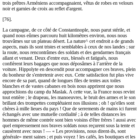
trois prêtres Arméniens accompagnaient, vêtus de robes en velours
noir et garnies de croix au reflet d'argent.
[76].
La campagne, de ce côté de Constantinople, nous parut stérile, et
quand nous eûmes parcouru huit kilomètres environ, nous nous
trouvâmes sur un plateau désert. La nature^ cet endroit a de grands
aspects, mais ils sont tristes et semblables à ceux de nos landes ; sur
la route, nous rencontrâmes des soldats et des gendarmes français
allant et venant. Deux d'entre eux, blessés et fatigués, nous
confièrent leurs bagages que nous déposâmes à l’arrière de la
voiture. Hippolyte en descendit pour accompagner ces braves, plein
du bonheur de s'entretenir avec eux. Cette satisfaction fut plus vive
encore de sa part, quand de longues files de tentes aux toiles
blanches et de vastes cabanes en bois nous apprirent que nous
approchions du camp du Maslak. A cette vue, la France nous revint
tout entière ; le drapeau, les manoeuvres, le bruit des armes et le son
brillant des trompettes complétaient nos illusions ; oh ! qu'elles sont
chères à mille lieues du pays ! Que de serrements de mains ici furent
échangés avec une mutuelle cordialité ; à de telles distances les
hommes de même contrée sont bien voisins d'être frères ! aussi avec
quel empressement nos braves soldats nous reçurent sous la tente et
causèrent avec nous ! — « Les provisions, nous dirent-ils, sont
générale» ment saines ; et puis voyez ! les cafés, les boutiques et les