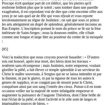
Procope écrit quelque part de cet édifice, que les pierres qu'il
renferme brillent plus que le soleil ; sans tomber dans une pareille
exagération, il est cependant vrai de dire que cette enceinte offre aux
yeux je ne sais quel air de fêle qui vous réjouit et vous reporte
involontairement au règne de Juslinien ; on sait que sous ce prince
les arts atteignirent un degré de splendeur, généralement inconnu au
Bas-Empire. L'inscription portant le nom du prince se lit sur la frise
intérieure de Saint-Serges ; nous la donnons entière, elle s'étale
comme une longue et large litre au pourtour du centre de la mosquée
:
[85]
Voici la traduction que nous croyons pouvoir hasarder : « D'autres
rois ont honoré, après leur mort, des héros dont les travaux »
restèrent sans récompense ; mais Justinien, notre empereur, voulant
glorifier la piété, a fait élever ce temple splendide à un serviteur du
Christ le maître souverain, à Sergius qui ne se laissa intimider ni par
la flamme, ni par le glaive, ni par la rigueur de tous les autres k
genres de supplice, et ne craignit pas de mourir pour le Christ,
conquérant ainsi par son sang l’entrée des cieux. Puisse-t-il en toute
occasion veiller sur la majesté de notre infatigable empereur et
augmenter la puissance de l’auguste Théodora, dont l’âme brille de
tout l'éclat de la piété, et dont l'activité et le zèle sont de larges et
intarissables sources de biens. »