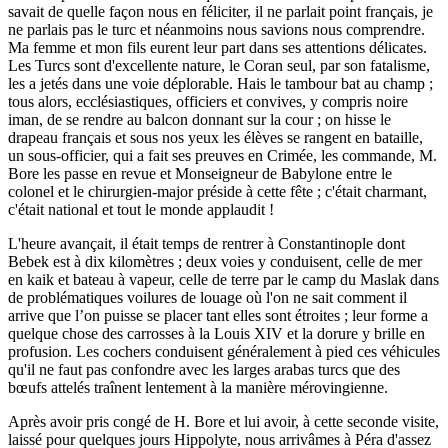
savait de quelle façon nous en féliciter, il ne parlait point français, je
ne parlais pas le turc et néanmoins nous savions nous comprendre.
Ma femme et mon fils eurent leur part dans ses attentions délicates.
Les Turcs sont d'excellente nature, le Coran seul, par son fatalisme,
les a jetés dans une voie déplorable. Hais le tambour bat au champ ;
tous alors, ecclésiastiques, officiers et convives, y compris noire
iman, de se rendre au balcon donnant sur la cour ; on hisse le
drapeau français et sous nos yeux les élèves se rangent en bataille,
un sous-officier, qui a fait ses preuves en Crimée, les commande, M.
Bore les passe en revue et Monseigneur de Babylone entre le
colonel et le chirurgien-major préside à cette fête ; c'était charmant,
c'était national et tout le monde applaudit !
L'heure avançait, il était temps de rentrer à Constantinople dont
Bebek est à dix kilomètres ; deux voies y conduisent, celle de mer
en kaik et bateau à vapeur, celle de terre par le camp du Maslak dans
de problématiques voilures de louage où l'on ne sait comment il
arrive que l’on puisse se placer tant elles sont étroites ; leur forme a
quelque chose des carrosses à la Louis XIV et la dorure y brille en
profusion. Les cochers conduisent généralement à pied ces véhicules
qu'il ne faut pas confondre avec les larges arabas turcs que des
bœufs attelés traînent lentement à la manière mérovingienne.
Après avoir pris congé de H. Bore et lui avoir, à cette seconde visite,
laissé pour quelques jours Hippolyte, nous arrivâmes à Péra d'assez