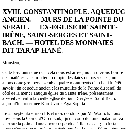
XVIII. CONSTANTINOPLE. AQUEDUC
ANCIEN. — MURS DE LA POINTE DU
SÉRAIL. — EX-EGLISE DE SAINTE-
IRÊNE, SAINT-SERGES ET SAINT-
BACH. — HOTEL DES MONNAIES
DIT TARAP-HANÉ.
Monsieur,
Cette fois, ainsi que déjà cela nous est arrivé, nous suivrons l’ordre
des matières sans trop tenir compte des dates de nos visites ; nous
allons donc grouper ensemble qualre monuments d'un haut intérêt,
savoir : tin aqueduc ancien ; les murailles de la Pointe du sérail du
côté de la mer ; l’antique église de Sainte-Irène, présentement
arsenal ; et enfin la vieille église de Saint-Serges et Saint-Bach,
aujourd'hui mosquée KionUzouk Aya Sophia.
Le 21 septembre, mon fils et moi, conduits par M. Woulich, nous
traversons la Corne-d'Or en kaik, qu'un coup de rame maladroit va
jeter sur la pointe d'une ancre suspendue à fleur d'eau ; un instant
nous crûmes que notre barque était percée, il no s'en fallut guère que