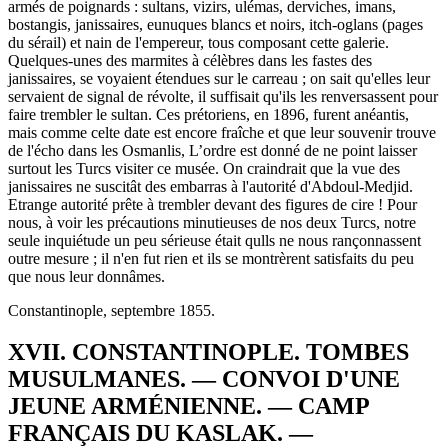
armés de poignards : sultans, vizirs, ulémas, derviches, imans,
bostangis, janissaires, eunuques blancs et noirs, itch-oglans (pages
du sérail) et nain de l'empereur, tous composant cette galerie.
Quelques-unes des marmites à célèbres dans les fastes des
janissaires, se voyaient étendues sur le carreau ; on sait qu'elles leur
servaient de signal de révolte, il suffisait qu'ils les renversassent pour
faire trembler le sultan. Ces prétoriens, en 1896, furent anéantis,
mais comme celte date est encore fraîche et que leur souvenir trouve
de l'écho dans les Osmanlis, L’ordre est donné de ne point laisser
surtout les Turcs visiter ce musée. On craindrait que la vue des
janissaires ne suscitât des embarras à l'autorité d'Abdoul-Medjid.
Etrange autorité prête à trembler devant des figures de cire ! Pour
nous, à voir les précautions minutieuses de nos deux Turcs, notre
seule inquiétude un peu sérieuse était qulls ne nous rançonnassent
outre mesure ; il n'en fut rien et ils se montrèrent satisfaits du peu
que nous leur donnâmes.
Constantinople, septembre 1855.
XVII. CONSTANTINOPLE. TOMBES
MUSULMANES. — CONVOI D'UNE
JEUNE ARMÉNIENNE. — CAMP
FRANÇAIS DU KASLAK. —