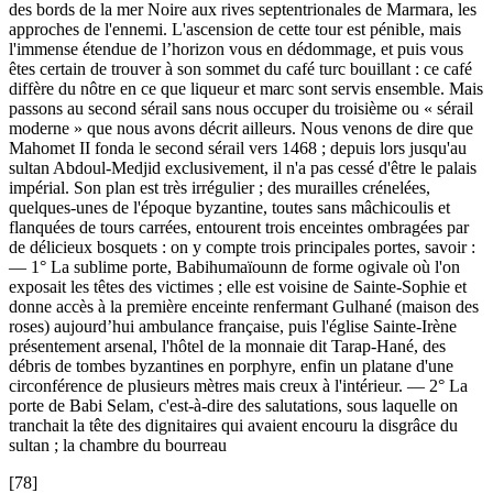
des bords de la mer Noire aux rives septentrionales de Marmara, les
approches de l'ennemi. L'ascension de cette tour est pénible, mais
l'immense étendue de l’horizon vous en dédommage, et puis vous
êtes certain de trouver à son sommet du café turc bouillant : ce café
diffère du nôtre en ce que liqueur et marc sont servis ensemble. Mais
passons au second sérail sans nous occuper du troisième ou « sérail
moderne » que nous avons décrit ailleurs. Nous venons de dire que
Mahomet II fonda le second sérail vers 1468 ; depuis lors jusqu'au
sultan Abdoul-Medjid exclusivement, il n'a pas cessé d'être le palais
impérial. Son plan est très irrégulier ; des murailles crénelées,
quelques-unes de l'époque byzantine, toutes sans mâchicoulis et
flanquées de tours carrées, entourent trois enceintes ombragées par
de délicieux bosquets : on y compte trois principales portes, savoir :
— 1° La sublime porte, Babihumaïounn de forme ogivale où l'on
exposait les têtes des victimes ; elle est voisine de Sainte-Sophie et
donne accès à la première enceinte renfermant Gulhané (maison des
roses) aujourd’hui ambulance française, puis l'église Sainte-Irène
présentement arsenal, l'hôtel de la monnaie dit Tarap-Hané, des
débris de tombes byzantines en porphyre, enfin un platane d'une
circonférence de plusieurs mètres mais creux à l'intérieur. — 2° La
porte de Babi Selam, c'est-à-dire des salutations, sous laquelle on
tranchait la tête des dignitaires qui avaient encouru la disgrâce du
sultan ; la chambre du bourreau
[78]