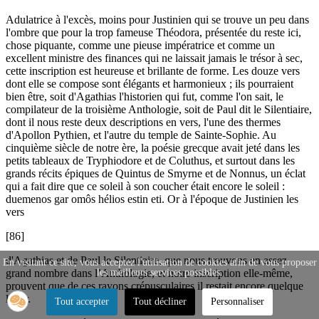
Adulatrice à l'excès, moins pour Justinien qui se trouve un peu dans
l'ombre que pour la trop fameuse Théodora, présentée du reste ici,
chose piquante, comme une pieuse impératrice et comme un
excellent ministre des finances qui ne laissait jamais le trésor à sec,
cette inscription est heureuse et brillante de forme. Les douze vers
dont elle se compose sont élégants et harmonieux ; ils pourraient
bien être, soit d'Agathias l'historien qui fut, comme l'on sait, le
compilateur de la troisième Anthologie, soit de Paul dit le Silentiaire,
dont il nous reste deux descriptions en vers, l'une des thermes
d'Apollon Pythien, et l'autre du temple de Sainte-Sophie. Au
cinquième siècle de notre ère, la poésie grecque avait jeté dans les
petits tableaux de Tryphiodore et de Coluthus, et surtout dans les
grands récits épiques de Quintus de Smyrne et de Nonnus, un éclat
qui a fait dire que ce soleil à son coucher était encore le soleil :
duemenos gar omôs hélios estin eti. Or à l'époque de Justinien les
vers
[86]
d'Agathias et de Paul le Silentiaire, que nous trouvons en assez
En visitant ce site, vous acceptez l'utilisation de cookies afin de vous proposer
les meilleurs services possibles.
grand nombre dans l’Anthologie, et notre inscription elle-même,
prouvent que de ces rayons crépusculaires il restait encore quelque
lueur.
Tout accepter
Tout décliner
Personnaliser