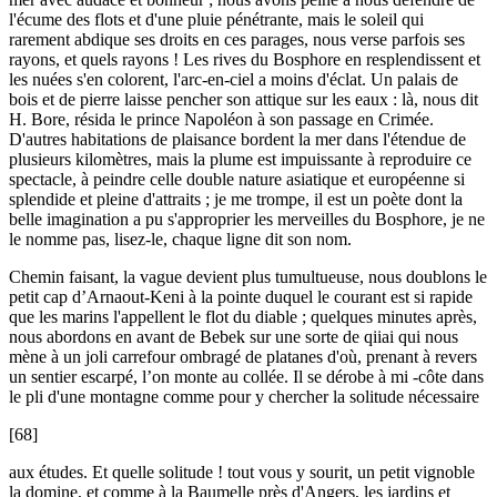
l'écume des flots et d'une pluie pénétrante, mais le soleil qui
rarement abdique ses droits en ces parages, nous verse parfois ses
rayons, et quels rayons ! Les rives du Bosphore en resplendissent et
les nuées s'en colorent, l'arc-en-ciel a moins d'éclat. Un palais de
bois et de pierre laisse pencher son attique sur les eaux : là, nous dit
H. Bore, résida le prince Napoléon à son passage en Crimée.
D'autres habitations de plaisance bordent la mer dans l'étendue de
plusieurs kilomètres, mais la plume est impuissante à reproduire ce
spectacle, à peindre celle double nature asiatique et européenne si
splendide et pleine d'attraits ; je me trompe, il est un poète dont la
belle imagination a pu s'approprier les merveilles du Bosphore, je ne
le nomme pas, lisez-le, chaque ligne dit son nom.
Chemin faisant, la vague devient plus tumultueuse, nous doublons le
petit cap d’Arnaout-Keni à la pointe duquel le courant est si rapide
que les marins l'appellent le flot du diable ; quelques minutes après,
nous abordons en avant de Bebek sur une sorte de qiiai qui nous
mène à un joli carrefour ombragé de platanes d'où, prenant à revers
un sentier escarpé, l’on monte au collée. Il se dérobe à mi -côte dans
le pli d'une montagne comme pour y chercher la solitude nécessaire
[68]
aux études. Et quelle solitude ! tout vous y sourit, un petit vignoble
la domine, et comme à la Baumelle près d'Angers, les jardins et