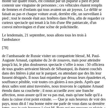
monté sur quatre roues, est conduit par un piqueur à pied et peut
contenir une vingtaine de personnes ; ces véhicules étaient remplis
de femmes et d'enfants qui tous avaient un air joyeux. Le défilé se
faisait au pas et chaque voiture avait, derrière elle, un surveillant à
pied ; tout le monde était aux fenêtres dans Péra, afin de regarder ce
curieux spectacle qui tenait à la fois d'une fête patriarcale, d'un
convoi mérovingien et d'une scène de polichinelle.
Le lendemain, 21 septembre, nous allons tous les trois à
l'ambulance
[78]
de l’ambassade de Russie visiter un compatriote blessé, M. Paul-
Auguste Arnaud, capitaine du 2e de zouaves, mais pour atteindre
jusqu'à lui, le plus douloureux spectacle s’offre à nous : 50 officiera
de tous grades arrivaient blessés de Sébastopol, ils étaient couchés
dans des litières à plat sur le parquet, eu attendant que des lits leur
fussent désignés. Il nous faut enjamber par dessus leurs épaulettes et,
souffrance pénible, voir toutes ces gloires à nos pieds. Après que
deux salles sont ainsi traversées, nous trouvons le capitaine Arnaud
étendu dans sa couchette ; il nous accueille avec une franche
affection, nous assure qu'il ne va pas mal, mais qu'une balle qu'il a
dans la cuisse n'est point extraite. — Que je suis heureux de voir des
pays, nous dit-il ! ma bonne mère me parle de vous dans sa dernière
lettre, que je suis heureux ! c'est M. Bore qui me procure ce plaisir. »