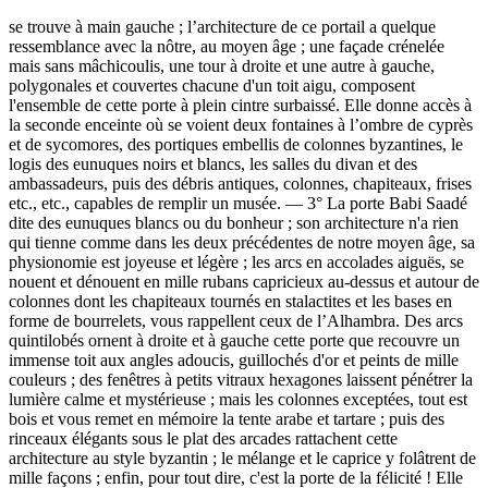
se trouve à main gauche ; l’architecture de ce portail a quelque
ressemblance avec la nôtre, au moyen âge ; une façade crénelée
mais sans mâchicoulis, une tour à droite et une autre à gauche,
polygonales et couvertes chacune d'un toit aigu, composent
l'ensemble de cette porte à plein cintre surbaissé. Elle donne accès à
la seconde enceinte où se voient deux fontaines à l’ombre de cyprès
et de sycomores, des portiques embellis de colonnes byzantines, le
logis des eunuques noirs et blancs, les salles du divan et des
ambassadeurs, puis des débris antiques, colonnes, chapiteaux, frises
etc., etc., capables de remplir un musée. — 3° La porte Babi Saadé
dite des eunuques blancs ou du bonheur ; son architecture n'a rien
qui tienne comme dans les deux précédentes de notre moyen âge, sa
physionomie est joyeuse et légère ; les arcs en accolades aiguës, se
nouent et dénouent en mille rubans capricieux au-dessus et autour de
colonnes dont les chapiteaux tournés en stalactites et les bases en
forme de bourrelets, vous rappellent ceux de l’Alhambra. Des arcs
quintilobés ornent à droite et à gauche cette porte que recouvre un
immense toit aux angles adoucis, guillochés d'or et peints de mille
couleurs ; des fenêtres à petits vitraux hexagones laissent pénétrer la
lumière calme et mystérieuse ; mais les colonnes exceptées, tout est
bois et vous remet en mémoire la tente arabe et tartare ; puis des
rinceaux élégants sous le plat des arcades rattachent cette
architecture au style byzantin ; le mélange et le caprice y folâtrent de
mille façons ; enfin, pour tout dire, c'est la porte de la félicité ! Elle