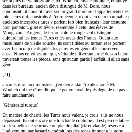
sérail près de Sainte-Sophie. M. Woulich, raya catholique, employé
dans les bureaux, ancien élève distingué de M. Bore, nous
conduisait ; il nous fit traverser un grand nombre d'appartements des
ministères qui, construits à l’européenne, n'ont lâen de remarquable ;
quelques interprètes turcs y parlent fort bien français ; leur costume
noir, pantalon, gilet et lévite, ressemble à celui des élèves de
Mongazon à Angers ; le fez ou calotte rouge seul distingue
aujourd'hui les jeunes Turcs et les rayas des Francs. Quant aux
musulmans de vieille souche, ils sont fidèles au turban et le portent
avec beaucoup de dignité ; les pauvres en général le conservent
aussi. Nous en vîmes un, qui, véritable juif-errant armé de son bâton,
traversait toutes les pièces, sans qu'aucun garde l’arrêtât, il allait sans
gène
[71]
aucune, droit aux ministres ; j'en demandai l’explication à M.
Woulich qui me répondit que le pauvre avait le privilège de ne pas
faire antichambre.
[Générosité turque]
En matière de charité, les Turcs nous valent, je crois, s'ils ne nous
dépassent. Ils ont encore une touchante coutume : il est peu de tables
sur lesquelles ne se trouve un plat de pilaf (riz et viande) réservé à
l'indigent qui par hasard viendrait lors des repas frapper à la porte ;