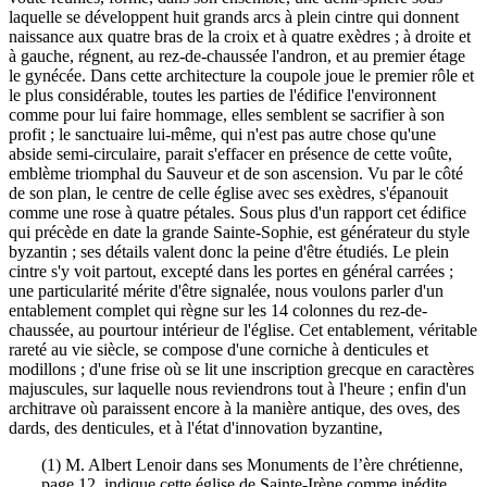
laquelle se développent huit grands arcs à plein cintre qui donnent
naissance aux quatre bras de la croix et à quatre exèdres ; à droite et
à gauche, régnent, au rez-de-chaussée l'andron, et au premier étage
le gynécée. Dans cette architecture la coupole joue le premier rôle et
le plus considérable, toutes les parties de l'édifice l'environnent
comme pour lui faire hommage, elles semblent se sacrifier à son
profit ; le sanctuaire lui-même, qui n'est pas autre chose qu'une
abside semi-circulaire, parait s'effacer en présence de cette voûte,
emblème triomphal du Sauveur et de son ascension. Vu par le côté
de son plan, le centre de celle église avec ses exèdres, s'épanouit
comme une rose à quatre pétales. Sous plus d'un rapport cet édifice
qui précède en date la grande Sainte-Sophie, est générateur du style
byzantin ; ses détails valent donc la peine d'être étudiés. Le plein
cintre s'y voit partout, excepté dans les portes en général carrées ;
une particularité mérite d'être signalée, nous voulons parler d'un
entablement complet qui règne sur les 14 colonnes du rez-de-
chaussée, au pourtour intérieur de l'église. Cet entablement, véritable
rareté au vie siècle, se compose d'une corniche à denticules et
modillons ; d'une frise où se lit une inscription grecque en caractères
majuscules, sur laquelle nous reviendrons tout à l'heure ; enfin d'un
architrave où paraissent encore à la manière antique, des oves, des
dards, des denticules, et à l'état d'innovation byzantine,
(1) M. Albert Lenoir dans ses Monuments de l’ère chrétienne,
page 12, indique cette église de Sainte-Irène comme inédite