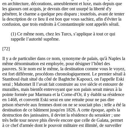
en architecture, décorations, ameublement et luxe, mais depuis que
les giaours ont acquis, je devrais dire ont usurpé la liberté d'y
pénétrer, le charme a quelque peu disparu ; toutefois, avant de tenter
la description de ce lieu il est bon que vous sachiez, afin d'éviter la
confusion, que trois endroits à Constantinople sont appelés sérail.
(1) Ce même nom, chez les Turcs, s’applique à tout ce qui
rappelle l’autorité suprême.
[72]
Il y a de particulier dans ce nom, synonyme de palais, qu'à Naples la
même dénomination est employée, pour désigner l’hôtel des
pauvres. Si le nom est le même, la destination comme vous le voyez,
est fort différente, procédons chronologiquement. Le premier sérail à
Stamboul était situé du côté de Baghtche Kapouci, on l'appelle Eski
seraï ; Mahomet II l’avait fait construire au xve siècle et entourer de
murailles, mais bientôt entrevoyant que son palais serait mieux à la
pointe formée par Marmara et la Corne-d'Or, il y établit sa résidence
en 1468, et convertit Eski serai en une retraite pour ne pas dire
prison réservée aux femmes dont on ne se souciait plus ; telle a été la
destination de ce bâtiment jusqu'en 1826. A cette époque, après la
destruction des janissaires, il devint la résidence du seraskier ; une
très belle tour neuve phis élevée encore que celle de Galata, permet
à ce chef d'armée dont le pouvoir militaire est illimité, de surveiller