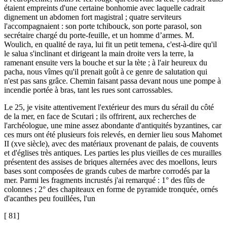
étaient empreints d'une certaine bonhomie avec laquelle cadrait
dignement un abdomen fort magistral ; quatre serviteurs
l'accompagnaient : son porte tchibouck, son porte parasol, son
secrétaire chargé du porte-feuille, et un homme d’armes. M.
Woulich, en qualité de raya, lui fit un petit temena, c'est-à-dire qu'il
le salua s'inclinant et dirigeant la main droite vers la terre, la
ramenant ensuite vers la bouche et sur la tète ; à l'air heureux du
pacha, nous vîmes qu'il prenait goût à ce genre de salutation qui
n'est pas sans grâce. Chemin faisant passa devant nous une pompe à
incendie portée à bras, tant les rues sont carrossables.
Le 25, je visite attentivement l'extérieur des murs du sérail du côté
de la mer, en face de Scutari ; ils offrirent, aux recherches de
l'archéologue, une mine assez abondante d'antiquités byzantines, car
ces murs ont été plusieurs fois relevés, en dernier lieu sous Mahomet
II (xve siècle), avec des matériaux provenant de palais, de couvents
et d'églises très antiques. Les parties les plus vieilles de ces murailles
présentent des assises de briques alternées avec des moellons, leurs
bases sont composées de grands cubes de marbre corrodés par la
mer. Parmi les fragments incrustés j'ai remarqué : 1° des fûts de
colonnes ; 2° des chapiteaux en forme de pyramide tronquée, ornés
d'acanthes peu fouillées, l'un
[ 81]