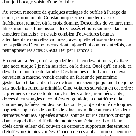
d'un joli bocage voisin d'une fontaine.
Au retour, rencontre de quelques attelages de buffles à l'usage du
camp ; et non loin de Constantinople, vue d'une terre assez
fraîchemeat remuée, où la croix domine. Descendus de voiture, mon
fils et moi| nous franchissons deux fossés et nous sommes dans un
cimetière français ; je ne sais combien d'ouvertures béantes
attendaient de nouvelles victimes ; avec quelle effusion de cœur
nous priâmes Dieu pour ceux dont aujourd'hui comme autrefois, on
peut appeler les actes : Gesta Dei per Francos !
En rentrant à Péra, un étrange défilé eut lieu devant nous ; était-ce
une noce turque ? je n'en sais rien, on le disait. Quoi qu'il en soit, ce
devait être une fêle de famille. Des hommes en turban et à cheval
ouvraient la marche, venait ensuite un faiseur de pantomime
gesticulant et dansant en face de trois musiciens qui jouaient de je ne
sais quels instruments primitifs. Cinq voitures suivaient en cet ordre :
la première, close de toute part, les deux autres, nommées taliks,
dorées à leurs angles et courbées en gondole, la quatrième et la
cinquième, traînées par des bœufs dont le joug était orné de longues
baguettes tapissées de touffes de laine aux mille couleurs. Ces deux
dernières voitures, appelées arabas, sont de lourds chariots oblongs
dans lesquels il est difficile de monter sans échelle ; ils ont leurs
côtés dorés et leur ciel couvert de cerceaux supportant des tentures
d'étoffes aux teintes variées. Chacun de ces arabas, non suspendu et