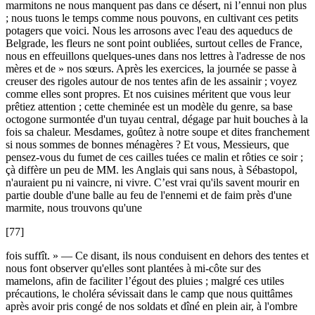
marmitons ne nous manquent pas dans ce désert, ni l’ennui non plus
; nous tuons le temps comme nous pouvons, en cultivant ces petits
potagers que voici. Nous les arrosons avec l'eau des aqueducs de
Belgrade, les fleurs ne sont point oubliées, surtout celles de France,
nous en effeuillons quelques-unes dans nos lettres à l'adresse de nos
mères et de » nos sœurs. Après les exercices, la journée se passe à
creuser des rigoles autour de nos tentes afin de les assainir ; voyez
comme elles sont propres. Et nos cuisines méritent que vous leur
prêtiez attention ; cette cheminée est un modèle du genre, sa base
octogone surmontée d'un tuyau central, dégage par huit bouches à la
fois sa chaleur. Mesdames, goûtez à notre soupe et dites franchement
si nous sommes de bonnes ménagères ? Et vous, Messieurs, que
pensez-vous du fumet de ces cailles tuées ce malin et rôties ce soir ;
çà diffère un peu de MM. les Anglais qui sans nous, à Sébastopol,
n'auraient pu ni vaincre, ni vivre. C’est vrai qu'ils savent mourir en
partie double d'une balle au feu de l'ennemi et de faim près d'une
marmite, nous trouvons qu'une
[77]
fois suffît. » — Ce disant, ils nous conduisent en dehors des tentes et
nous font observer qu'elles sont plantées à mi-côte sur des
mamelons, afin de faciliter l’égout des pluies ; malgré ces utiles
précautions, le choléra sévissait dans le camp que nous quittâmes
après avoir pris congé de nos soldats et dîné en plein air, à l'ombre