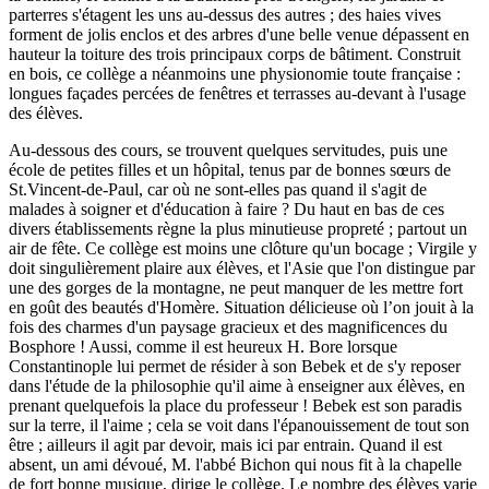
parterres s'étagent les uns au-dessus des autres ; des haies vives
forment de jolis enclos et des arbres d'une belle venue dépassent en
hauteur la toiture des trois principaux corps de bâtiment. Construit
en bois, ce collège a néanmoins une physionomie toute française :
longues façades percées de fenêtres et terrasses au-devant à l'usage
des élèves.
Au-dessous des cours, se trouvent quelques servitudes, puis une
école de petites filles et un hôpital, tenus par de bonnes sœurs de
St.Vincent-de-Paul, car où ne sont-elles pas quand il s'agit de
malades à soigner et d'éducation à faire ? Du haut en bas de ces
divers établissements règne la plus minutieuse propreté ; partout un
air de fête. Ce collège est moins une clôture qu'un bocage ; Virgile y
doit singulièrement plaire aux élèves, et l'Asie que l'on distingue par
une des gorges de la montagne, ne peut manquer de les mettre fort
en goût des beautés d'Homère. Situation délicieuse où l’on jouit à la
fois des charmes d'un paysage gracieux et des magnificences du
Bosphore ! Aussi, comme il est heureux H. Bore lorsque
Constantinople lui permet de résider à son Bebek et de s'y reposer
dans l'étude de la philosophie qu'il aime à enseigner aux élèves, en
prenant quelquefois la place du professeur ! Bebek est son paradis
sur la terre, il l'aime ; cela se voit dans l'épanouissement de tout son
être ; ailleurs il agit par devoir, mais ici par entrain. Quand il est
absent, un ami dévoué, M. l'abbé Bichon qui nous fit à la chapelle
de fort bonne musique, dirige le collège. Le nombre des élèves varie