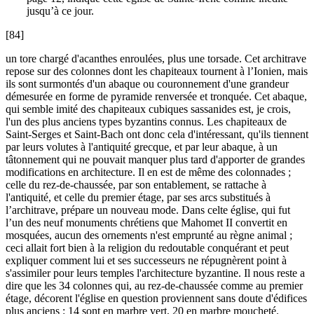
jusqu’à ce jour.
[84]
un tore chargé d'acanthes enroulées, plus une torsade. Cet architrave
repose sur des colonnes dont les chapiteaux tournent à l’Ionien, mais
ils sont surmontés d'un abaque ou couronnement d'une grandeur
démesurée en forme de pyramide renversée et tronquée. Cet abaque,
qui semble imité des chapiteaux cubiques sassanides est, je crois,
l'un des plus anciens types byzantins connus. Les chapiteaux de
Saint-Serges et Saint-Bach ont donc cela d'intéressant, qu'ils tiennent
par leurs volutes à l'antiquité grecque, et par leur abaque, à un
tâtonnement qui ne pouvait manquer plus tard d'apporter de grandes
modifications en architecture. Il en est de même des colonnades ;
celle du rez-de-chaussée, par son entablement, se rattache à
l'antiquité, et celle du premier étage, par ses arcs substitués à
l’architrave, prépare un nouveau mode. Dans celte église, qui fut
l’un des neuf monuments chrétiens que Mahomet II convertit en
mosquées, aucun des ornements n'est emprunté au règne animal ;
ceci allait fort bien à la religion du redoutable conquérant et peut
expliquer comment lui et ses successeurs ne répugnèrent point à
s'assimiler pour leurs temples l'architecture byzantine. Il nous reste a
dire que les 34 colonnes qui, au rez-de-chaussée comme au premier
étage, décorent l'église en question proviennent sans doute d'édifices
plus anciens : 14 sont en marbre vert, 20 en marbre moucheté.