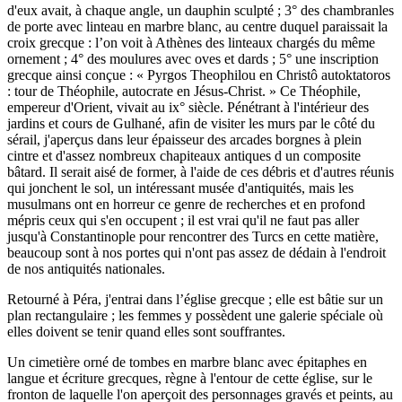
d'eux avait, à chaque angle, un dauphin sculpté ; 3° des chambranles
de porte avec linteau en marbre blanc, au centre duquel paraissait la
croix grecque : l’on voit à Athènes des linteaux chargés du même
ornement ; 4° des moulures avec oves et dards ; 5° une inscription
grecque ainsi conçue : « Pyrgos Theophilou en Christô autoktatoros
: tour de Théophile, autocrate en Jésus-Christ. » Ce Théophile,
empereur d'Orient, vivait au ix° siècle. Pénétrant à l'intérieur des
jardins et cours de Gulhané, afin de visiter les murs par le côté du
sérail, j'aperçus dans leur épaisseur des arcades borgnes à plein
cintre et d'assez nombreux chapiteaux antiques d un composite
bâtard. Il serait aisé de former, à l'aide de ces débris et d'autres réunis
qui jonchent le sol, un intéressant musée d'antiquités, mais les
musulmans ont en horreur ce genre de recherches et en profond
mépris ceux qui s'en occupent ; il est vrai qu'il ne faut pas aller
jusqu'à Constantinople pour rencontrer des Turcs en cette matière,
beaucoup sont à nos portes qui n'ont pas assez de dédain à l'endroit
de nos antiquités nationales.
Retourné à Péra, j'entrai dans l’église grecque ; elle est bâtie sur un
plan rectangulaire ; les femmes y possèdent une galerie spéciale où
elles doivent se tenir quand elles sont souffrantes.
Un cimetière orné de tombes en marbre blanc avec épitaphes en
langue et écriture grecques, règne à l'entour de cette église, sur le
fronton de laquelle l'on aperçoit des personnages gravés et peints, au