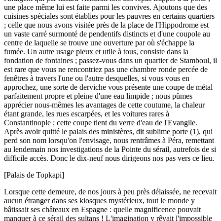
une place même lui est faite parmi les convives. Ajoutons que des
cuisines spéciales sont établies pour les pauvres en certains quartiers
; celle que nous avons visitée près de la place de l'Hippodrome est
un vaste carré surmonté de pendentifs distincts et d'une coupole au
centre de laquelle se trouve une ouverture par où s'échappe la
fumée. Un autre usage pieux et utile à tous, consiste dans la
fondation de fontaines ; passez-vous dans un quartier de Stamboul, il
est rare que vous ne rencontriez pas une chambre ronde percée de
fenêtres à travers l'une ou l'autre desquelles, si vous vous en
approchez, une sorte de derviche vous présente une coupe de métal
parfaitement propre et pleine d'une eau limpide ; nous pûmes
apprécier nous-mêmes les avantages de cette coutume, la chaleur
étant grande, les rues escarpées, et les voitures rares à
Constantinople ; cette coupe tient du verre d'eau de l'Evangile.
Après avoir quitté le palais des ministères, dit sublime porte (1), qui
perd son nom lorsqu'on l'envisage, nous rentrâmes à Péra, remettant
au lendemain nos investigations de la Pointe du sérail, autrefois de si
difficile accès. Donc le dix-neuf nous dirigeons nos pas vers ce lieu.
[Palais de Topkapi]
Lorsque cette demeure, de nos jours à peu près délaissée, ne recevait
aucun étranger dans ses kiosques mystérieux, tout le monde y
bâtissait ses châteaux en Espagne : quelle magnificence pouvait
manquer à ce sérail des sultans ! L'imagination y rêvait l'impossible