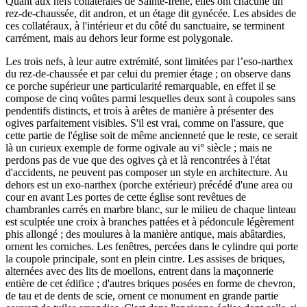
Quant aux nefs collatérales de Sainte-Irène, elles ont chacune un
rez-de-chaussée, dit andron, et un étage dit gynécée. Les absides de
ces collatéraux, à l'intérieur et du côté du sanctuaire, se terminent
carrément, mais au dehors leur forme est polygonale.
Les trois nefs, à leur autre extrémité, sont limitées par l’eso-narthex
du rez-de-chaussée et par celui du premier étage ; on observe dans
ce porche supérieur une particularité remarquable, en effet il se
compose de cinq voûtes parmi lesquelles deux sont à coupoles sans
pendentifs distincts, et trois à arêtes de manière à présenter des
ogives parfaitement visibles. S'il est vrai, comme on l'assure, que
cette partie de l'église soit de même ancienneté que le reste, ce serait
là un curieux exemple de forme ogivale au vi° siècle ; mais ne
perdons pas de vue que des ogives çà et là rencontrées à l'état
d'accidents, ne peuvent pas composer un style en architecture. Au
dehors est un exo-narthex (porche extérieur) précédé d'une area ou
cour en avant Les portes de cette église sont revêtues de
chambranles carrés en marbre blanc, sur le milieu de chaque linteau
est sculptée une croix à branches pattées et à pédoncule légèrement
phis allongé ; des moulures à la manière antique, mais abâtardies,
ornent les corniches. Les fenêtres, percées dans le cylindre qui porte
la coupole principale, sont en plein cintre. Les assises de briques,
alternées avec des lits de moellons, entrent dans la maçonnerie
entière de cet édifice ; d'autres briques posées en forme de chevron,
de tau et de dents de scie, ornent ce monument en grande partie