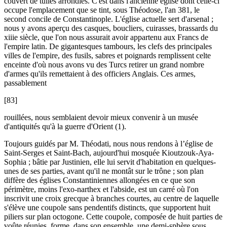
couvert de tuiles arrondies. C'est dans l'ancienne église dont celle-ci
occupe l'emplacement que se tint, sous Théodose, l'an 381, le
second concile de Constantinople. L'église actuelle sert d'arsenal ;
nous y avons aperçu des casques, boucliers, cuirasses, brassards du
xiiie siècle, que l'on nous assurait avoir appartenu aux Francs de
l'empire latin. De gigantesques tambours, les clefs des principales
villes de l'empire, des fusils, sabres et poignards remplissent celte
enceinte d'où nous avons vu des Turcs retirer un grand nombre
d'armes qu'ils remettaient à des officiers Anglais. Ces armes,
passablement
[83]
rouillées, nous semblaient devoir mieux convenir à un musée
d'antiquités qu'à la guerre d'Orient (1).
Toujours guidés par M. Théodati, nous nous rendons à l’église de
Saint-Serges et Saint-Bach, aujourd'hui mosquée Kioutzouk-Aya-
Sophia ; bâtie par Justinien, elle lui servit d'habitation en quelques-
unes de ses parties, avant qu'il ne montât sur le trône ; son plan
diffère des églises Constantiniennes allongées en ce que son
périmètre, moins l'exo-narthex et l'abside, est un carré où l'on
inscrivit une croix grecque à branches courtes, au centre de laquelle
s'élève une coupole sans pendentifs distincts, que supportent huit
piliers sur plan octogone. Cette coupole, composée de huit parties de
voûte réunies, forme, dans son ensemble, une demi-sphère sous