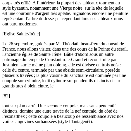
corps très effilé. A l’intérieur, la plupart des tableaux tournent au
style byzantin, notamment une Vierge noire, sur la tête de laquelle
est une couronne d'argent très aplatie. Signalons encore une peinture
représentant l’arbre de Jessé ; et cependant tous ces tableaux nous
ont paru modernes.
[Eglise Sainte-Irène]
Le 26 septembre, guidés par M. Théodati, beau-frère du consul de
France, nous allons visiter, dans une des cours de la Pointe du sérail,
l'ancienne église de Sainte-Irène. Bâtie d'abord sous un autre
patronage du temps de Constantin-le-Grand et reconstruite par
Justinien, sur le même plan oblong, elle est divisée en trois nefs :
celle du centre, terminée par une abside semi-circulaire, possède
plusieurs travées ; la plus voisine du sanctuaire est dominée par une
coupole sur cylindre, ledit cylindre sur pendentifs distincts et sur
grands arcs à plein cintre, le
[82]
tout sur plan carré. Une seconde coupole, mais sans pendentif
distincts, domine une autre travée de la nef centrale, du côté de
l’esonarthex ; cette coupole a beaucoup de ressemblance avec nos
voûtes angevines surhaussées (style Plantagenêt).