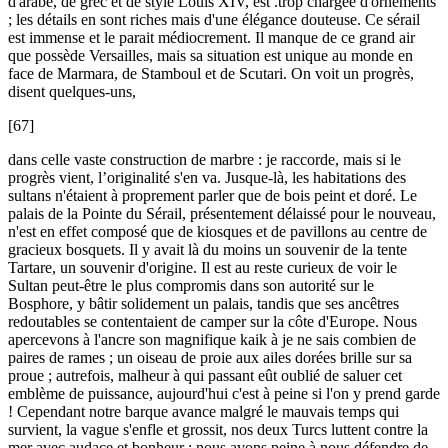
d'arabe, de grec et de style Louis XIV, est .trop chargée d'ornements
; les détails en sont riches mais d'une élégance douteuse. Ce sérail
est immense et le parait médiocrement. Il manque de ce grand air
que possède Versailles, mais sa situation est unique au monde en
face de Marmara, de Stamboul et de Scutari. On voit un progrès,
disent quelques-uns,
[67]
dans celle vaste construction de marbre : je raccorde, mais si le
progrès vient, l’originalité s'en va. Jusque-là, les habitations des
sultans n'étaient à proprement parler que de bois peint et doré. Le
palais de la Pointe du Sérail, présentement délaissé pour le nouveau,
n'est en effet composé que de kiosques et de pavillons au centre de
gracieux bosquets. Il y avait là du moins un souvenir de la tente
Tartare, un souvenir d'origine. Il est au reste curieux de voir le
Sultan peut-être le plus compromis dans son autorité sur le
Bosphore, y bâtir solidement un palais, tandis que ses ancêtres
redoutables se contentaient de camper sur la côte d'Europe. Nous
apercevons à l'ancre son magnifique kaik à je ne sais combien de
paires de rames ; un oiseau de proie aux ailes dorées brille sur sa
proue ; autrefois, malheur à qui passant eût oublié de saluer cet
emblème de puissance, aujourd'hui c'est à peine si l'on y prend garde
! Cependant notre barque avance malgré le mauvais temps qui
survient, la vague s'enfle et grossit, nos deux Turcs luttent contre la
mer avec audace et bonheur ; nous avons peine à nous défendre de