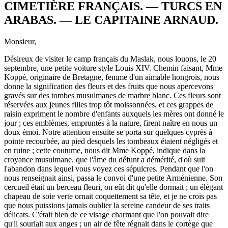
CIMETIÈRE FRANÇAIS. — TURCS EN
ARABAS. — LE CAPITAINE ARNAUD.
Monsieur,
Désireux de visiter le camp français du Maslak, nous louons, le 20
septembre, une petite voiture style Louis XIV. Chemin faisant, Mme
Koppé, originaire de Bretagne, femme d'un aimable hongrois, nous
donne la signification des fleurs et des fruits que nous apercevons
gravés sur des tombes musulmanes de marbre blanc. Ces fleurs sont
réservées aux jeunes filles trop tôt moissonnées, et ces grappes de
raisin expriment le nombre d'enfants auxquels les mères ont donné le
jour ; ces emblèmes, empruntés à la nature, firent naître en nous un
doux émoi. Notre attention ensuite se porta sur quelques cyprès à
pointe recourbée, au pied desquels les tombeaux étaient négligés et
en ruine ; cette coutume, nous dit Mme Koppé, indique dans la
croyance musulmane, que l'âme du défunt a démérité, d'où suit
l'abandon dans lequel vous voyez ces sépulcres. Pendant que l'on
nous renseignait ainsi, passa le convoi d'une petite Arménienne. Son
cercueil était un berceau fleuri, on eût dit qu'elle dormait ; un élégant
chapeau de soie verte ornait coquettement sa tête, et je ne crois pas
que nous puissions jamais oublier la sereine candeur de ses traits
délicats. C'était bien de ce visage charmant que l'on pouvait dire
qu'il souriait aux anges ; un air de fête régnait dans le cortège que