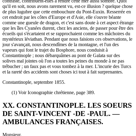
contraste, contribuent-elles à rendre cette mer aussi sombre. Quoi
qu'il en soit, nous avons rarement vu, est-ce illusion ? quelque chose
de plus lugubre que cette embouchure du Pont-Euxin. Resserrée en
cet endroit par les côtes d'Europe et d'Asie, elle s'ouvre béante
comme une gueule de dragon, et c'est sans doute à cet aspect étrange
que les îles Cyanées durent, chez les anciens, de passer pour être des
écueils qui s'écartaient et se rapprochaient comme les mâchoires du
mystérieux léviathan. Pendant que nous faisions ces observations, le
jour s'avançait, nous descendîmes de la montagne, et l'un des
vapeurs qui font le trajet du Bosphore, nous conduisit à
Constantinople ; nous débarquâmes au pont de Galata sur des
solives mal jointes où l'on a toutes les peines du monde à ne pas
trébucher ; un faux pas et vous tombez à la mer. L'incurie des Turcs
et la rareté des accidents sont choses ici tout à fait surprenantes.
Constantinople, septembre 1855.
(1) Voir Iconographie chrétienne, page 389.
XX. CONSTANTINOPLE. LES SOEURS
DE SAINT-VINCENT -DE -PAUL. —
AMBULANCES FRANÇAISES.
Monsieur,