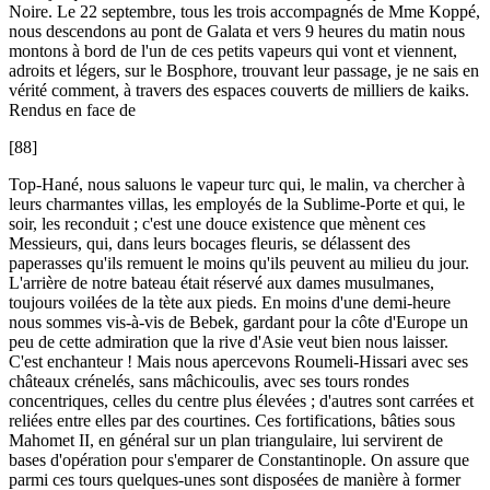
Noire. Le 22 septembre, tous les trois accompagnés de Mme Koppé,
nous descendons au pont de Galata et vers 9 heures du matin nous
montons à bord de l'un de ces petits vapeurs qui vont et viennent,
adroits et légers, sur le Bosphore, trouvant leur passage, je ne sais en
vérité comment, à travers des espaces couverts de milliers de kaiks.
Rendus en face de
[88]
Top-Hané, nous saluons le vapeur turc qui, le malin, va chercher à
leurs charmantes villas, les employés de la Sublime-Porte et qui, le
soir, les reconduit ; c'est une douce existence que mènent ces
Messieurs, qui, dans leurs bocages fleuris, se délassent des
paperasses qu'ils remuent le moins qu'ils peuvent au milieu du jour.
L'arrière de notre bateau était réservé aux dames musulmanes,
toujours voilées de la tète aux pieds. En moins d'une demi-heure
nous sommes vis-à-vis de Bebek, gardant pour la côte d'Europe un
peu de cette admiration que la rive d'Asie veut bien nous laisser.
C'est enchanteur ! Mais nous apercevons Roumeli-Hissari avec ses
châteaux crénelés, sans mâchicoulis, avec ses tours rondes
concentriques, celles du centre plus élevées ; d'autres sont carrées et
reliées entre elles par des courtines. Ces fortifications, bâties sous
Mahomet II, en général sur un plan triangulaire, lui servirent de
bases d'opération pour s'emparer de Constantinople. On assure que
parmi ces tours quelques-unes sont disposées de manière à former