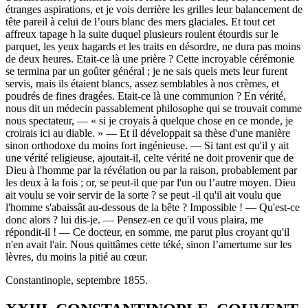
étranges aspirations, et je vois derrière les grilles leur balancement de
tête pareil à celui de l’ours blanc des mers glaciales. Et tout cet
affreux tapage h la suite duquel plusieurs roulent étourdis sur le
parquet, les yeux hagards et les traits en désordre, ne dura pas moins
de deux heures. Etait-ce là une prière ? Cette incroyable cérémonie
se termina par un goûter général ; je ne sais quels mets leur furent
servis, mais ils étaient blancs, assez semblables à nos crèmes, et
poudrés de fines dragées. Etait-ce là une communion ? En vérité,
nous dit un médecin passablement philosophe qui se trouvait comme
nous spectateur, — « si je croyais à quelque chose en ce monde, je
croirais ici au diable. » — Et il développait sa thèse d'une manière
sinon orthodoxe du moins fort ingénieuse. — Si tant est qu'il y ait
une vérité religieuse, ajoutait-il, celte vérité ne doit provenir que de
Dieu à l'homme par la révélation ou par la raison, probablement par
les deux à la fois ; or, se peut-il que par l'un ou l’autre moyen. Dieu
ait voulu se voir servir de la sorte ? se peut -il qu'il ait voulu que
l'homme s'abaissât au-dessous de la bête ? Impossible ! — Qu'est-ce
donc alors ? lui dis-je. — Pensez-en ce qu'il vous plaira, me
répondit-il ! — Ce docteur, en somme, me parut plus croyant qu'il
n'en avait l'air. Nous quittâmes cette téké, sinon l’amertume sur les
lèvres, du moins la pitié au cœur.
Constantinople, septembre 1855.