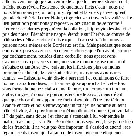
ailleurs vers une gorge, au centre de laquelle l'herbe extrêmement
fraîche nous révéla l'existence de quelques filets d'eau ; nous ne
nous trompions pas, un air pur y régnait et la vue s'y développait
grande du côté de la mer Noire, et gracieuse à travers les vallées. Le
lieu parut bon pour nous y reposer. Alors chacun de se mettre à
l'œuvre ; ces dames préparèrent la collation, Hippolyte dessina et je
pris des notes. Bientôt une nappe, étendue sur l'herbe, se couvre de
pâtisseries délicates et de fruits exquis ; l'eau est fraîche, nous la
puisons nous-mêmes et le Bordeaux est fin. Mais pendant que nous
étions aux prises avec ces excellentes choses que l'on avait, comme
par enchantement, retirées d'une corbeille, nous apercevons
s'avancer pas à pas, vers nous, une sorte d'ombre grise qui tantôt
s'abaisse et tantôt se lève, suivant les inflexions plus ou moins
prononcées du sol ; le lieu était solitaire, mais nous avions nos
cannes. — Laissons venir, dis-je à part moi ! et continuons de faire
honneur aux friandises. — L'ombre grise approchait et cette fois
sous forme humaine ; était-ce une femme, un homme, un turc, un
arabe, un grec ? nous ne pouvions encore le savoir, mais c'était
quelque chose d'une apparence fort misérable ; l'être mystérieux
avance encore et nous entrevoyons un tout jeune homme au teint
pâle et livide, à la physionomie mélancolique et douce. Que voulait-
il ? du pain, sans doute ! et chacun s'attendait à lui voir tendre la
main ; mais non, il s'arrête ; 30 mètres nous séparent, il se garde bien
de les franchir, il ne veut pas être importun, il s'assied et attend ; ses
regards seuls disent qu'il a faim et le disent avec une éloquence