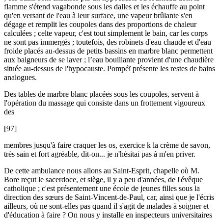
flamme s'étend vagabonde sous les dalles et les échauffe au point
qu'en versant de l'eau à leur surface, une vapeur brûlante s'en
dégage et remplit les coupoles dans des proportions de chaleur
calculées ; celte vapeur, c'est tout simplement le bain, car les corps
ne sont pas immergés ; toutefois, des robinets d'eau chaude et d'eau
froide placés au-dessus de petits bassins en marbre blanc permettent
aux baigneurs de se laver ; l’eau bouillante provient d'une chaudière
située au-dessus de l'hypocauste. Pompéï présente les restes de bains
analogues.
Des tables de marbre blanc placées sous les coupoles, servent à
l'opération du massage qui consiste dans un frottement vigoureux
des
[97]
membres jusqu'à faire craquer les os, exercice k la crème de savon,
très sain et fort agréable, dit-on... je n'hésitai pas à m'en priver.
De cette ambulance nous allons au Saint-Esprit, chapelle où M.
Bore reçut le sacerdoce, et siège, il y a peu d'années, de l'évêque
catholique ; c'est présentement une école de jeunes filles sous la
direction des sœurs de Saint-Vincent-de-Paul, car, ainsi que je l'écris
ailleurs, où ne sont-elles pas quand il s'agit de malades à soigner et
d'éducation à faire ? On nous y installe en inspecteurs universitaires