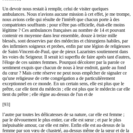
Un devoir nous restait à remplir, celui de visiter quelques
ambulances. Nous n'avions aucune mission à cet effet, je me trompe,
nous avions celle qui résulte de l'intérêt que chacun porte à des
compatriotes souffrants ; pour n'être pas officielle, était-elle moins
légitime ? Ces ambulances françaises au nombre de 14 et pouvant
contenir en moyenne dans leur ensemble, douze à treize mille
blessés, sont desservies par des médecins et chirurgiens habiles, par
des infirmiers soigneux et probes, enfin par une légion de religieuses
de Saint-Vincent-de-Paul, que de pieux Lazaristes soutiennent dans
les voies du Seigneur. Il serait ici superflu de faire après tant d'autres,
l'éloge de ces saintes femmes. Pourquoi décolorer par la parole ce
sentiment exquis que chacun de nous à leur endroit, garde au fond
du cœur ? Mais cette réserve ne peut nous empêcher de signaler ce
qu'une religieuse de cette congrégation a de particulièrement
exceptionnel en ce monde. En un certain sens, elle est plus que le
prêtre, car elle tient du médecin ; elle est plus que le médecin car elle
tient du prêtre ; elle règne au-dessus de l'un et de
[93]
l’autre par toutes les délicatesses de sa nature, car elle est femme ;
par le dévouement le plus entier, car elle est sœur ; et par le plus
inépuisable amour, car elle est mère. Enfin elle est au-dessus de la
femme par son vœu de chasteté, au-dessus même de la sœur et de la