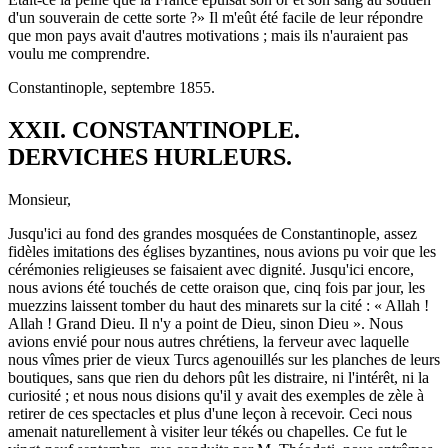
d'un souverain de cette sorte ?» Il m'eût été facile de leur répondre
que mon pays avait d'autres motivations ; mais ils n'auraient pas
voulu me comprendre.
Constantinople, septembre 1855.
XXII. CONSTANTINOPLE.
DERVICHES HURLEURS.
Monsieur,
Jusqu'ici au fond des grandes mosquées de Constantinople, assez
fidèles imitations des églises byzantines, nous avions pu voir que les
cérémonies religieuses se faisaient avec dignité. Jusqu'ici encore,
nous avions été touchés de cette oraison que, cinq fois par jour, les
muezzins laissent tomber du haut des minarets sur la cité : « Allah !
Allah ! Grand Dieu. Il n'y a point de Dieu, sinon Dieu ». Nous
avions envié pour nous autres chrétiens, la ferveur avec laquelle
nous vîmes prier de vieux Turcs agenouillés sur les planches de leurs
boutiques, sans que rien du dehors pût les distraire, ni l'intérêt, ni la
curiosité ; et nous nous disions qu'il y avait des exemples de zèle à
retirer de ces spectacles et plus d'une leçon à recevoir. Ceci nous
amenait naturellement à visiter leur tékés ou chapelles. Ce fut le