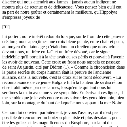
discrète qui nous attendrit aux larmes ; jamais aucun indigent ne
montra plus de retenue et de délicatesse. Vous pensez bien qu'il eut
sa part de notre goûter et certainement la meilleure, qu'Hippolyte
s'empressa joyeux de
[91]
lui porter ; notre intérêt redoubla lorsque, sur le front de cette pauvre
créature, nous aperçûmes une croix bleue peinte, entre chair et peau,
au moyen d'un tatouage ; c'était donc un chrétien que nous avions
devant nous, un frère en J–C et un frère dévoué, car le signe
indélébile qu'il portait à la tête avait eu ses périls et pouvait à l'avenir
les avoir de nouveau. Cette croix au front nous rappela ce passage
de saint Augustin, cité par Didron (1). « Comme la circoncision dans
la partie secrète du corps humain était la preuve de l'ancienne
alliance, dans la nouvelle, c'est la croix sur le front découvert. » La
reconnaissance de ce jeune Bulgare fut à la hauteur de sa discrétion
et se trahit même par des larmes, lorsqu'en le quittant nous lui
serrâmes la main avec une vive sympathie. En écrivant ces lignes, il
me semble que je le vois encore nous suivre des yeux bien loin, bien
loin, sur la montagne du haut de laquelle nous apparut la mer Noire.
Ce nom lui convient parfaitement, je vous l'assure, car il n'est pas
possible de rencontrer un horizon plus triste et plus désolant ; peut-
être les grâces et les magnificences du Bosphore, par la loi du