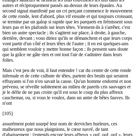
autres et réciproquement passés au-dessus de leurs épaules. Au
second signal manifesté par un cri perçant commence le mouvement
de cette ronde, lent d'abord, plus vif ensuite et qui toujours croissant,
se termine par un galop si rapide que les parquets en frémissent sous
leurs pas et les plafonds sur leurs tètes. Viennent-ils à s'arrêter, c'est
bien un autre spectacle ; ils s'agitent sur place, à droite, à gauche,
derrière, devant ; vous diriez qu'ils se démanchent et que leurs corps
vont partir d'un côté et leurs têtes de l'autre ; il en est quelques-uns
qui semblent vouloir y mettre bonne façon ; ils pensent sans doute
que la grâce ne gâte rien et ont tout l'air de s'admirer dans leurs
folies.
Mais c'est peu de voir, il faut entendre ! car du centre de cette ronde
infernale et de cette culbute de têtes, partent des bruits qui seraient
effrayants si l'on n'en savait la cause. Qu'un homme endormi et non
prévenu, se réveille subitement au milieu de pareils cris sauvages et
je le défie de ne pas croire qu'il est sous le coup du plus affreux
cauchemar, ou, si vous le voulez, dans un antre de bêtes fauves. Ils
n'ont
[105]
assurément point usurpé leur nom de derviches hurleurs, ces
malheureux que nous plaignions, le cœur navré, de tant
d'abaissement ; j'entends encore leurs affreux « ouf, ouf, ouf », leurs