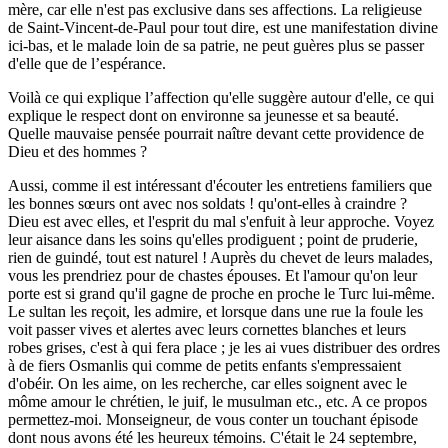
mère, car elle n'est pas exclusive dans ses affections. La religieuse
de Saint-Vincent-de-Paul pour tout dire, est une manifestation divine
ici-bas, et le malade loin de sa patrie, ne peut guères plus se passer
d'elle que de l’espérance.
Voilà ce qui explique l’affection qu'elle suggère autour d'elle, ce qui
explique le respect dont on environne sa jeunesse et sa beauté.
Quelle mauvaise pensée pourrait naître devant cette providence de
Dieu et des hommes ?
Aussi, comme il est intéressant d'écouter les entretiens familiers que
les bonnes sœurs ont avec nos soldats ! qu'ont-elles à craindre ?
Dieu est avec elles, et l'esprit du mal s'enfuit à leur approche. Voyez
leur aisance dans les soins qu'elles prodiguent ; point de pruderie,
rien de guindé, tout est naturel ! Auprès du chevet de leurs malades,
vous les prendriez pour de chastes épouses. Et l'amour qu'on leur
porte est si grand qu'il gagne de proche en proche le Turc lui-même.
Le sultan les reçoit, les admire, et lorsque dans une rue la foule les
voit passer vives et alertes avec leurs cornettes blanches et leurs
robes grises, c'est à qui fera place ; je les ai vues distribuer des ordres
à de fiers Osmanlis qui comme de petits enfants s'empressaient
d'obéir. On les aime, on les recherche, car elles soignent avec le
môme amour le chrétien, le juif, le musulman etc., etc. A ce propos
permettez-moi. Monseigneur, de vous conter un touchant épisode
dont nous avons été les heureux témoins. C'était le 24 septembre,