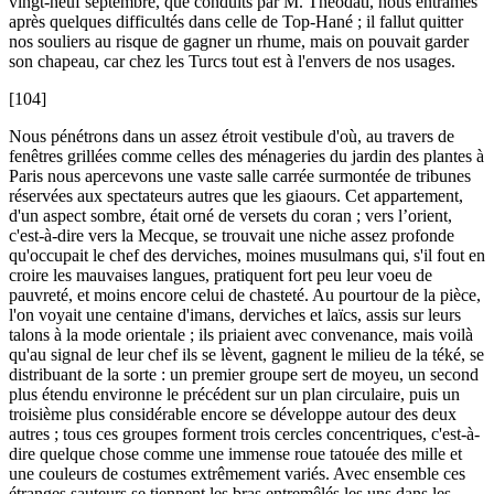
vingt-neuf septembre, que conduits par M. Théodati, nous entrâmes
après quelques difficultés dans celle de Top-Hané ; il fallut quitter
nos souliers au risque de gagner un rhume, mais on pouvait garder
son chapeau, car chez les Turcs tout est à l'envers de nos usages.
[104]
Nous pénétrons dans un assez étroit vestibule d'où, au travers de
fenêtres grillées comme celles des ménageries du jardin des plantes à
Paris nous apercevons une vaste salle carrée surmontée de tribunes
réservées aux spectateurs autres que les giaours. Cet appartement,
d'un aspect sombre, était orné de versets du coran ; vers l’orient,
c'est-à-dire vers la Mecque, se trouvait une niche assez profonde
qu'occupait le chef des derviches, moines musulmans qui, s'il fout en
croire les mauvaises langues, pratiquent fort peu leur voeu de
pauvreté, et moins encore celui de chasteté. Au pourtour de la pièce,
l'on voyait une centaine d'imans, derviches et laïcs, assis sur leurs
talons à la mode orientale ; ils priaient avec convenance, mais voilà
qu'au signal de leur chef ils se lèvent, gagnent le milieu de la téké, se
distribuant de la sorte : un premier groupe sert de moyeu, un second
plus étendu environne le précédent sur un plan circulaire, puis un
troisième plus considérable encore se développe autour des deux
autres ; tous ces groupes forment trois cercles concentriques, c'est-à-
dire quelque chose comme une immense roue tatouée des mille et
une couleurs de costumes extrêmement variés. Avec ensemble ces
étranges sauteurs se tiennent les bras entremêlés les uns dans les