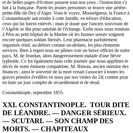
et de belles pages d'écriture passent sous nos yeux ; l'instruction s'y
fait à la française. Parmi les jeunes personnes se trouve une arrière-
petite-fille du Dey d'Alger. Vous le voyez, Monseigneur, la France à
Constantinople sait rendre à cette famille, en trésors d'éducation,
ceux qui lui furent enlevés ; mais je doute que l'ancien souverain de
l’Algérie se tînt pour satisfait de l'échange. Enfin nous nous rendons
à Péra au petit hôpital de la Marine où les bonnes soeurs soignent
encore quelques soldats blessés. Leur pharmacie parfaitement
organisée rend, au-dehors comme au-dedans, les plus éminents
services. Bien à regret nous ne pûmes voir un brave officier de notre
pays, M. de Jourdan, alors dangereusement malade d'une fièvre
typhoïde. Ce fut également dans celte journée que nous apprîmes le
décès de notre éminent compatriote, M. Bineau, ancien ministre des
finances ; ainsi le souvenir de la mort venait s'associer à toutes les
graves pensées éveillées en nous par nos visites du 24| comme pour
en faire un jour complet de recueillement et de deuil.
Constantinople, septembre 1855.
XXI. CONSTANTINOPLE. TOUR DITE
DE LÉANDRE. — DANGER SÉRIEUX.
— SCUTARI. — SON CHAMP DES
MORTS. — CHAPITEAUX