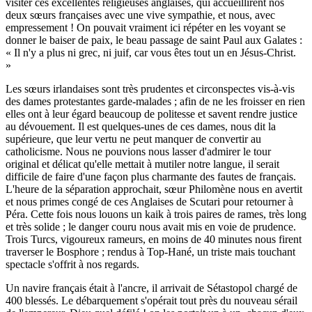
visiter ces excellentes religieuses anglaises, qui accueillirent nos
deux sœurs françaises avec une vive sympathie, et nous, avec
empressement ! On pouvait vraiment ici répéter en les voyant se
donner le baiser de paix, le beau passage de saint Paul aux Galates :
« Il n'y a plus ni grec, ni juif, car vous êtes tout un en Jésus-Christ.
»
Les sœurs irlandaises sont très prudentes et circonspectes vis-à-vis
des dames protestantes garde-malades ; afin de ne les froisser en rien
elles ont à leur égard beaucoup de politesse et savent rendre justice
au dévouement. Il est quelques-unes de ces dames, nous dit la
supérieure, que leur vertu ne peut manquer de convertir au
catholicisme. Nous ne pouvions nous lasser d'admirer le tour
original et délicat qu'elle mettait à mutiler notre langue, il serait
difficile de faire d'une façon plus charmante des fautes de français.
L'heure de la séparation approchait, sœur Philomène nous en avertit
et nous primes congé de ces Anglaises de Scutari pour retourner à
Péra. Cette fois nous louons un kaik à trois paires de rames, très long
et très solide ; le danger couru nous avait mis en voie de prudence.
Trois Turcs, vigoureux rameurs, en moins de 40 minutes nous firent
traverser le Bosphore ; rendus à Top-Hané, un triste mais touchant
spectacle s'offrit à nos regards.
Un navire français était à l'ancre, il arrivait de Sétastopol chargé de
400 blessés. Le débarquement s'opérait tout près du nouveau sérail