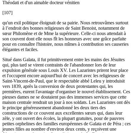
Théodati et d'un aimable docteur vénitien
[107]
qu'un exil politique éloignait de sa pairie. Nous retrouvâmes surtout
à l’endroit des bonnes religieuses de Saint Benoist, notamment de
sœur Philomène et de Mme la supérieure. Celle-ci nous attendait à
son couvent dont elle nous fît les honneurs avec une grâce parfaite
pour en connaître l'histoire, nous mîmes à contribution ses causeries
élégantes et faciles.
Situé dans Galata, il fut primitivement entre les mains des Jésuites
qui, plus tard se virent contraints de l'abandonner lors de leur
expulsion générale sous Louis XV. Les Lazaristes prirent leur place
et l'occupent encore aujourd'hui de concert avec les religieuses de
Saint-Vincent-de-Paul, que le respectable abbé Leleu y introduisit
vers 1839, après la conversion de deux protestantes qui, les
premières, eurent l'avantage d'organiser le nouvel établissement. Ces
pieuses dames ne se doutaient pas des immenses services que cette
maison centrale rendrait un jour à nos soldats. Les Lazaristes ont dès
le principe généreusement abandonné les deux tiers des
constructions de ce couvent aux excellentes sœurs qui, dans leur
zèle, y ont ouvert des écoles, la plupart gratuites, pour de pauvres
petites orphelines des familles européennes de Galata et de Péra ; ces
jeunes filles au nombre d'environ deux cents, y reçoivent une