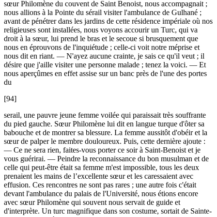
sœur Philomène du couvent de Saint Benoist, nous accompagnait ;
nous allions à la Pointe du sérail visiter l'ambulance de Gulhané ;
avant de pénétrer dans les jardins de cette résidence impériale où nos
religieuses sont installées, nous voyons accourir un Turc, qui va
droit à la sœur, lui prend le bras et le secoue si brusquement que
nous en éprouvons de l'inquiétude ; celle-ci voit notre méprise et
nous dit en riant. — N'ayez aucune crainte, je sais ce qu'il veut ; il
désire que j'aille visiter une personne malade ; tenez la voici. — Et
nous aperçûmes en effet assise sur un banc près de l'une des portes
du
[94]
serail, une pauvre jeune femme voilée qui paraissait très souffrante
du pied gauche. Sœur Philomène lui dit en langue turque d'ôter sa
babouche et de montrer sa blessure. La femme aussitôt d'obéir et la
sœur de palper le membre douloureux. Puis, cette dernière ajoute :
— Ce ne sera rien, faites-vous porter ce soir à Saint-Benoist et je
vous guérirai. — Peindre la reconnaissance du bon musulman et de
celle qui peut-être était sa femme m'est impossible, tous les deux
prenaient les mains de l’excellente sœur et les caressaient avec
effusion. Ces rencontres ne sont pas rares ; une autre fois c'était
devant l'ambulance du palais de l'Université, nous étions encore
avec sœur Philomène qui souvent nous servait de guide et
d'interprète. Un turc magnifique dans son costume, sortait de Sainte-