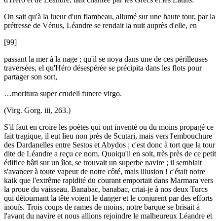
On sait qu'à la lueur d'un flambeau, allumé sur une haute tour, par la
prétresse de Vénus, Léandre se rendait la nuit auprès d'elle, en
[99]
passant la mer à la nage ; qu'il se noya dans une de ces périlleuses
traversées, el qu'Héro désespérée se précipita dans les flots pour
partager son sort,
…moritura super crudeli funere virgo.
(Virg. Gorg. iii, 263.)
S'il faut en croire les poètes qui ont inventé ou du moins propagé ce
fait tragique, il eut lieu non près de Scutari, mais vers l'embouchure
des Dardanelles entre Sestos et Abydos ; c'est donc à tort que la tour
dite de Léandre a reçu ce nom. Quoiqu'il en soit, très près de ce petit
édifice bâti sur un îlot, se trouvait un superbe navire ; il semblait
s'avancer à toute vapeur de notre côté, mais illusion ! c'était notre
kaik que l'extrême rapidité du courant emportait dans Marmara vers
la proue du vaisseau. Banabac, banabac, criai-je à nos deux Turcs
qui détournant la tête voient le danger et le conjurent par des efforts
inouïs. Trois coups de rames de moins, notre barque se brisait à
l'avant du navire et nous allions rejoindre le malheureux Léandre et