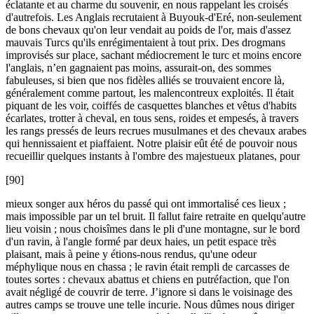
éclatante et au charme du souvenir, en nous rappelant les croisés
d'autrefois. Les Anglais recrutaient à Buyouk-d'Eré, non-seulement
de bons chevaux qu'on leur vendait au poids de l'or, mais d'assez
mauvais Turcs qu'ils enrégimentaient à tout prix. Des drogmans
improvisés sur place, sachant médiocrement le turc et moins encore
l'anglais, n’en gagnaient pas moins, assurait-on, des sommes
fabuleuses, si bien que nos fidèles alliés se trouvaient encore là,
généralement comme partout, les malencontreux exploités. Il était
piquant de les voir, coiffés de casquettes blanches et vêtus d'habits
écarlates, trotter à cheval, en tous sens, roides et empesés, à travers
les rangs pressés de leurs recrues musulmanes et des chevaux arabes
qui hennissaient et piaffaient. Notre plaisir eût été de pouvoir nous
recueillir quelques instants à l'ombre des majestueux platanes, pour
[90]
mieux songer aux héros du passé qui ont immortalisé ces lieux ;
mais impossible par un tel bruit. Il fallut faire retraite en quelqu'autre
lieu voisin ; nous choisîmes dans le pli d'une montagne, sur le bord
d'un ravin, à l'angle formé par deux haies, un petit espace très
plaisant, mais à peine y étions-nous rendus, qu'une odeur
méphylique nous en chassa ; le ravin était rempli de carcasses de
toutes sortes : chevaux abattus et chiens en putréfaction, que l'on
avait négligé de couvrir de terre. J’ignore si dans le voisinage des
autres camps se trouve une telle incurie. Nous dûmes nous diriger