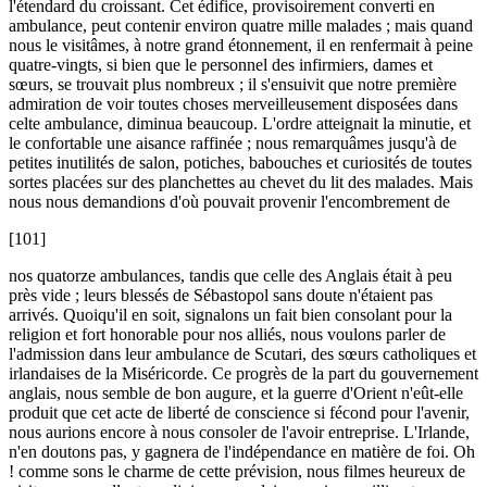
l'étendard du croissant. Cet édifice, provisoirement converti en
ambulance, peut contenir environ quatre mille malades ; mais quand
nous le visitâmes, à notre grand étonnement, il en renfermait à peine
quatre-vingts, si bien que le personnel des infirmiers, dames et
sœurs, se trouvait plus nombreux ; il s'ensuivit que notre première
admiration de voir toutes choses merveilleusement disposées dans
celte ambulance, diminua beaucoup. L'ordre atteignait la minutie, et
le confortable une aisance raffinée ; nous remarquâmes jusqu'à de
petites inutilités de salon, potiches, babouches et curiosités de toutes
sortes placées sur des planchettes au chevet du lit des malades. Mais
nous nous demandions d'où pouvait provenir l'encombrement de
[101]
nos quatorze ambulances, tandis que celle des Anglais était à peu
près vide ; leurs blessés de Sébastopol sans doute n'étaient pas
arrivés. Quoiqu'il en soit, signalons un fait bien consolant pour la
religion et fort honorable pour nos alliés, nous voulons parler de
l'admission dans leur ambulance de Scutari, des sœurs catholiques et
irlandaises de la Miséricorde. Ce progrès de la part du gouvernement
anglais, nous semble de bon augure, et la guerre d'Orient n'eût-elle
produit que cet acte de liberté de conscience si fécond pour l'avenir,
nous aurions encore à nous consoler de l'avoir entreprise. L'Irlande,
n'en doutons pas, y gagnera de l'indépendance en matière de foi. Oh
! comme sons le charme de cette prévision, nous filmes heureux de