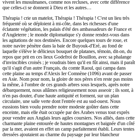
vivent les musulmanes, comme nos recluses, avec cette différence
que celles-ci se donnent à Dieu et les autres…
Thérapia ! crie un matelot, Thérapia ! Thérapia ! C'est un lieu très
fréquenté où se déploient à mi-côte, dans les richesses d'une
éclatante végétation, les palais d'été des ambassadeurs de France et
d'Angleterre ; le monde diplomatique s'y donne rendez-vous dans
les agitations de nos destinées. Encore quelques tours de roue, et
notre navire pénètre dans la baie de Buyouk-d'Eré, au fond de
laquelle s'élève le délicieux bouquet de platanes, témoin, dit-on, du
repos que prit en ces lieux Godefroi de Bouillon, avec sa phalange
d'invincibles croisés ; je voudrais bien qu'il en fût ainsi, mais il paraît
qu'il s'agit d'un autre Français, du comte Raoul, qui campa dans
cette plaine au temps d'Alexis Ier Comnène (1096) avant de passer
en Asie. Nom pour nom, la gloire de nos pères n'en reste pas moins
la même, à l'ombre de ces grands arbres sous lesquels, après notre
débarquement, nous allâmes religieusement nous asseoir ; ils sont, à
n'en pas douter, d'une haute antiquité et forment, sur un plan
circulaire, une salle verte dont l'entrée est au sud-ouest. Nous
eussions bien voulu prendre notre modeste goûter dans cette
enceinte, mais elle était occupée par des Arabes venus tout exprès
pour vendre aux Anglais leurs agiles coursiers. Nos alliés, dans cette
charmante plaine entourée de hautes montagnes et baignée d'un côté
par la mer, avaient en effet un camp parfaitement établi. Leurs tentes
dressées ajoutaient au charme du paysage par leur blancheur