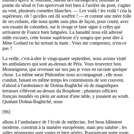
pointe du sérail et l'on apercevait fort bien à l'arrière du pont, s'agiter
au vent, plusieurs cornettes blanches. — Les voilà ! les voilà ! cria la
supérieure, oh ! qu'elles ont dû souffrir ! — et comme une mère folle
de ses enfants, elle nous quitte sans plus de façon, pour courir, avec
son essaim de colombes, sur le rivage et faire signe à celles qui
arrivaient de France bien fatiguées. La banalité nous eût adressé
mille excuses, cette bonne supérieure n'y songea que pour dire à
Mme Godard en lui serrant la main : Vous me comprenez, n'est-ce
pas ?
La veille, c'est-à-dire le vingt-quatre septembre, nous avions visité
les ambulances qui sont au-dessus de Péra. Vous trouverez bon.
Monseigneur, que revenant sur nos pas je vous en raconte quelque
chose. La même sœur Philomène nous accompagnait ; elle nous
conduit, faisant en même temps les commissions de son couvent,
d'abord à l'ambulance de Dolma-Baghtché où de magnifiques
terrasses s'élèvent au-dessus du Bosphore ; plusieurs officiers
français installés en plein air autour d'une table, y jouaient au wisth.
Quittant Dolma-Baghtché, nous
[96]
allons à l’ambulance de l’école de médecine, fort beau bâtiment
moderne, construit à la manière européenne, mais peu salubre ; les
salles néanmoins sont vastes et bien aérées. Poursuivant notre route,