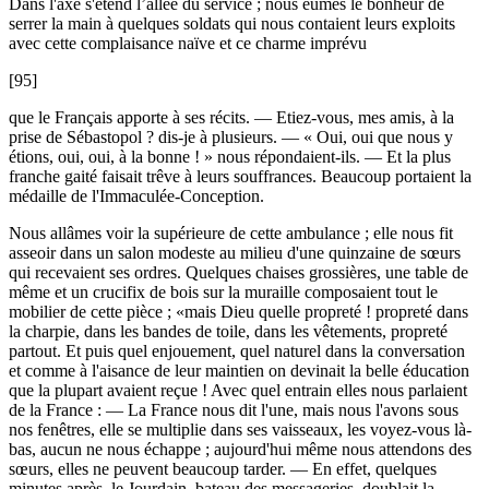
Dans l'axe s'étend l’allée du service ; nous eûmes le bonheur de
serrer la main à quelques soldats qui nous contaient leurs exploits
avec cette complaisance naïve et ce charme imprévu
[95]
que le Français apporte à ses récits. — Etiez-vous, mes amis, à la
prise de Sébastopol ? dis-je à plusieurs. — « Oui, oui que nous y
étions, oui, oui, à la bonne ! » nous répondaient-ils. — Et la plus
franche gaité faisait trêve à leurs souffrances. Beaucoup portaient la
médaille de l'Immaculée-Conception.
Nous allâmes voir la supérieure de cette ambulance ; elle nous fit
asseoir dans un salon modeste au milieu d'une quinzaine de sœurs
qui recevaient ses ordres. Quelques chaises grossières, une table de
même et un crucifix de bois sur la muraille composaient tout le
mobilier de cette pièce ; «mais Dieu quelle propreté ! propreté dans
la charpie, dans les bandes de toile, dans les vêtements, propreté
partout. Et puis quel enjouement, quel naturel dans la conversation
et comme à l'aisance de leur maintien on devinait la belle éducation
que la plupart avaient reçue ! Avec quel entrain elles nous parlaient
de la France : — La France nous dit l'une, mais nous l'avons sous
nos fenêtres, elle se multiplie dans ses vaisseaux, les voyez-vous là-
bas, aucun ne nous échappe ; aujourd'hui même nous attendons des
sœurs, elles ne peuvent beaucoup tarder. — En effet, quelques
minutes après, le Jourdain, bateau des messageries, doublait la