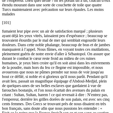
de l'empereur. Dieu quel défilé ! on les portait un à un, chacun d'eux
étendu mourant dans une sorte de couchette de toile que quatre
Turcs maintenaient avec précaution sur leurs épaules. Les moins
malades
[101]
fumaient leur pipe avec un air de satisfaction marqué ; plusieurs
ayant déjà les yeux vitrés, laissaient peu d'espérance ; beaucoup se
trouvaient étourdis par le mal de mer qui semblait engourdir leurs
douleurs. Dans cette noble phalange, beaucoup de bras et de jambes
manquaient à l’appel. Nous fûmes, en voyant toutes ces mutilations,
pleinement guéris de notre envie d'aller à Sébastopol. On assure que
durant le combat le cœur reste froid au milieu de ces ruines
humaines, je yeux bien croire qu'il en soit ainsi dans les enivrements
de la poudre, mais hors du feu ce flegme est impossible, et nous
avouerons que nous ne pûmes prendre sur nous de voir jusqu'au
bout ce défilé, si noble et si glorieux qu'il nous parût. Pendant qu'il
avait lieu, passait un magnifique équipage d'Abdoul-Medjid, plein
de quelques-unes de ses belles esclaves que gardaient à vue de
farouches bostanjis, et l'on nous écartait des avenues du palais en
criant : Sultan, Sultan, harem ! ce qui revenait à dire : N'entrez pas,
l'empereur, derrière les grilles dorées de son palais, est avec ses cinq
cents femmes. Des Grecs se trouvant près de nous disaient en très
bon français, sans doute afin que nous pussions les entendre : «
Etait-ce la peine que la France épuisât son or et son sang au soutien