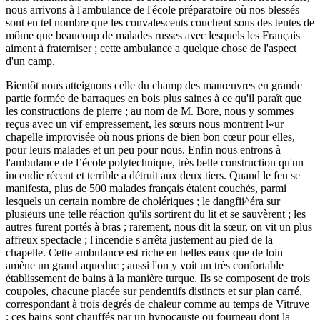
nous arrivons à l'ambulance de l'école préparatoire où nos blessés
sont en tel nombre que les convalescents couchent sous des tentes de
môme que beaucoup de malades russes avec lesquels les Français
aiment à fraterniser ; cette ambulance a quelque chose de l'aspect
d'un camp.
Bientôt nous atteignons celle du champ des manœuvres en grande
partie formée de barraques en bois plus saines à ce qu'il paraît que
les constructions de pierre ; au nom de M. Bore, nous y sommes
reçus avec un vif empressement, les sœurs nous montrent l«ur
chapelle improvisée où nous prions de bien bon cœur pour elles,
pour leurs malades et un peu pour nous. Enfin nous entrons à
l'ambulance de l’école polytechnique, très belle construction qu'un
incendie récent et terrible a détruit aux deux tiers. Quand le feu se
manifesta, plus de 500 malades français étaient couchés, parmi
lesquels un certain nombre de cholériques ; le dangfii^éra sur
plusieurs une telle réaction qu'ils sortirent du lit et se sauvèrent ; les
autres furent portés à bras ; rarement, nous dit la sœur, on vit un plus
affreux spectacle ; l'incendie s'arrêta justement au pied de la
chapelle. Cette ambulance est riche en belles eaux que de loin
amène un grand aqueduc ; aussi l'on y voit un très confortable
établissement de bains à la manière turque. Ils se composent de trois
coupoles, chacune placée sur pendentifs distincts et sur plan carré,
correspondant à trois degrés de chaleur comme au temps de Vitruve
; ces bains sont chauffés par un hypocauste ou fourneau dont la