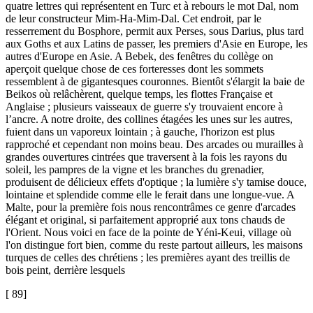
quatre lettres qui représentent en Turc et à rebours le mot Dal, nom
de leur constructeur Mim-Ha-Mim-Dal. Cet endroit, par le
resserrement du Bosphore, permit aux Perses, sous Darius, plus tard
aux Goths et aux Latins de passer, les premiers d'Asie en Europe, les
autres d'Europe en Asie. A Bebek, des fenêtres du collège on
aperçoit quelque chose de ces forteresses dont les sommets
ressemblent à de gigantesques couronnes. Bientôt s'élargit la baie de
Beikos où relâchèrent, quelque temps, les flottes Française et
Anglaise ; plusieurs vaisseaux de guerre s'y trouvaient encore à
l’ancre. A notre droite, des collines étagées les unes sur les autres,
fuient dans un vaporeux lointain ; à gauche, l'horizon est plus
rapproché et cependant non moins beau. Des arcades ou murailles à
grandes ouvertures cintrées que traversent à la fois les rayons du
soleil, les pampres de la vigne et les branches du grenadier,
produisent de délicieux effets d'optique ; la lumière s'y tamise douce,
lointaine et splendide comme elle le ferait dans une longue-vue. A
Malte, pour la première fois nous rencontrâmes ce genre d'arcades
élégant et original, si parfaitement approprié aux tons chauds de
l'Orient. Nous voici en face de la pointe de Yéni-Keui, village où
l'on distingue fort bien, comme du reste partout ailleurs, les maisons
turques de celles des chrétiens ; les premières ayant des treillis de
bois peint, derrière lesquels
[ 89]