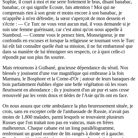
Sophie, il court à moi et me serre fortement le bras, disant banabac,
banabac, ce qui signifie Ecoute, fais attention ! Moi qui ne
comprenais rien à son geste et moins encore à son banabac, je
m'apprête à m'en défendre, la sœur s'aperçoit de mon dessein et
s'écrie : — Ce Turc ne vous veut aucun mal, il vous demande si je
suis une femme guérissant, car c'est ainsi qu'on nous appelle à
Stamboul. — Comme vous le pensez bien, Monseigneur, je me
confondis en excuses et lorsque la religieuse se tournant vers le Turc
lui eût fait connaître quelle était sa mission, il ne fut embarrassé que
dans sa manière de lui témoigner ses respects, ce à quoi celle-ci
répondit par son plus fin sourire.
Mais retournons à Gulhané, gracieuse dépendance du sérail. Nos
blessés y jouissent d'une vue magnifique qui embrasse à la fois
Marmara, le Bosphore et la Corne-d'Or ; autour de leurs baraques de
bois parfaitement établies règne une belle végétation où les roses
fleurissent en abondance ; ils y jouissent d'un air pur et sans cesse
renouvelé par les vents doux et tièdes de l'Asie qu'ils ont en face.
On nous assura que cette ambulance la plus heureusement située, je
crois, sans en excepter celle de l'ambassade de Russie, n'avait pas
moins de 1,800 malades, parmi lesquels se trouvaient plusieurs
Russes que l'on traitait non pas en vaincus, mais en frères
malheureux. Chaque cabane est un long parallélogramme,
renfermant un grand nombre de lits rangés à droite et à gauche.