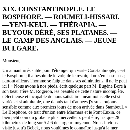
XIX. CONSTANTINOPLE. LE
BOSPHORE. — ROUMELI-HISSARI.
—YENI-KEUI. — THÉRAPIA. —
BUYOUK DÉRÈ, SES PLATANES. —
LE CAMP DES ANGLAIS. — JEUNE
BULGARE.
Monsieur,
Un aimant irrésistible pour l'étranger qui visite Constantinople, c'est
le Bosphore ; il a besoin de le voir, de le revoir, il ne s'en lasse pas ;
partout ailleurs l'homme se fatigue dans ses admirations, il ne le peut
ici ! « Nous avons à nos pieds, écrit quelque part M. Eugène Bore à
son beau-frère M. Rogeron, les beautés de cette nature incomplète,
défectueuse et incapable de nous satisfaire : néanmoins elle est si
variée et si admirable, que depuis tant d'années j'y suis toujours
sensible comme aux premiers jours de mon arrivée dans Stamboul. »
Le Bosphore, ce trait d'union entre Marmara et le Pont-Euxin, ce
bien petit coin du globe le plus merveilleux peut-être, n'a que 28
kilomètres de long sur 5 à 6 de largeur moyenne. Nous l'avions
visité jusqu'à Bebek, nous voulûmes le connaître jusqu'à la mer