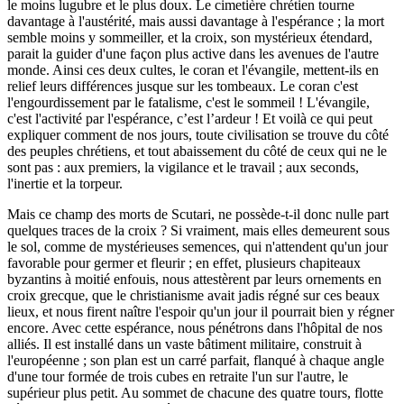
le moins lugubre et le plus doux. Le cimetière chrétien tourne
davantage à l'austérité, mais aussi davantage à l'espérance ; la mort
semble moins y sommeiller, et la croix, son mystérieux étendard,
parait la guider d'une façon plus active dans les avenues de l'autre
monde. Ainsi ces deux cultes, le coran et l'évangile, mettent-ils en
relief leurs différences jusque sur les tombeaux. Le coran c'est
l'engourdissement par le fatalisme, c'est le sommeil ! L'évangile,
c'est l'activité par l'espérance, c’est l’ardeur ! Et voilà ce qui peut
expliquer comment de nos jours, toute civilisation se trouve du côté
des peuples chrétiens, et tout abaissement du côté de ceux qui ne le
sont pas : aux premiers, la vigilance et le travail ; aux seconds,
l'inertie et la torpeur.
Mais ce champ des morts de Scutari, ne possède-t-il donc nulle part
quelques traces de la croix ? Si vraiment, mais elles demeurent sous
le sol, comme de mystérieuses semences, qui n'attendent qu'un jour
favorable pour germer et fleurir ; en effet, plusieurs chapiteaux
byzantins à moitié enfouis, nous attestèrent par leurs ornements en
croix grecque, que le christianisme avait jadis régné sur ces beaux
lieux, et nous firent naître l'espoir qu'un jour il pourrait bien y régner
encore. Avec cette espérance, nous pénétrons dans l'hôpital de nos
alliés. Il est installé dans un vaste bâtiment militaire, construit à
l'européenne ; son plan est un carré parfait, flanqué à chaque angle
d'une tour formée de trois cubes en retraite l'un sur l'autre, le
supérieur plus petit. Au sommet de chacune des quatre tours, flotte