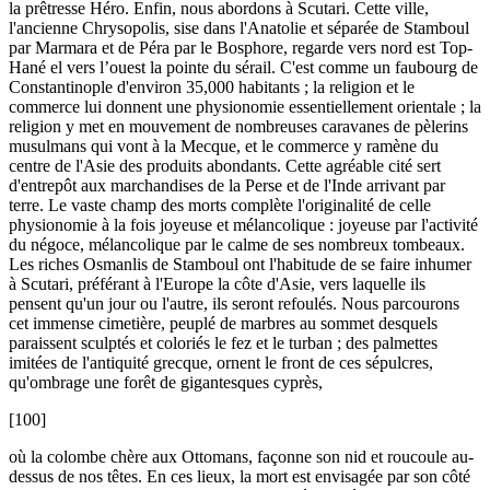
la prêtresse Héro. Enfin, nous abordons à Scutari. Cette ville,
l'ancienne Chrysopolis, sise dans l'Anatolie et séparée de Stamboul
par Marmara et de Péra par le Bosphore, regarde vers nord est Top-
Hané el vers l’ouest la pointe du sérail. C'est comme un faubourg de
Constantinople d'environ 35,000 habitants ; la religion et le
commerce lui donnent une physionomie essentiellement orientale ; la
religion y met en mouvement de nombreuses caravanes de pèlerins
musulmans qui vont à la Mecque, et le commerce y ramène du
centre de l'Asie des produits abondants. Cette agréable cité sert
d'entrepôt aux marchandises de la Perse et de l'Inde arrivant par
terre. Le vaste champ des morts complète l'originalité de celle
physionomie à la fois joyeuse et mélancolique : joyeuse par l'activité
du négoce, mélancolique par le calme de ses nombreux tombeaux.
Les riches Osmanlis de Stamboul ont l'habitude de se faire inhumer
à Scutari, préférant à l'Europe la côte d'Asie, vers laquelle ils
pensent qu'un jour ou l'autre, ils seront refoulés. Nous parcourons
cet immense cimetière, peuplé de marbres au sommet desquels
paraissent sculptés et coloriés le fez et le turban ; des palmettes
imitées de l'antiquité grecque, ornent le front de ces sépulcres,
qu'ombrage une forêt de gigantesques cyprès,
[100]
où la colombe chère aux Ottomans, façonne son nid et roucoule au-
dessus de nos têtes. En ces lieux, la mort est envisagée par son côté