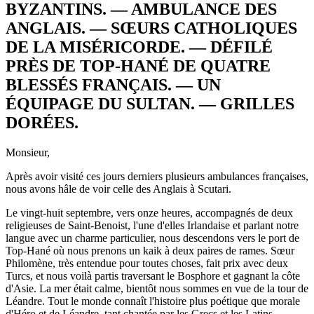
BYZANTINS. — AMBULANCE DES
ANGLAIS. — SŒURS CATHOLIQUES
DE LA MISÉRICORDE. — DÉFILÉ
PRÈS DE TOP-HANÉ DE QUATRE
BLESSÉS FRANÇAIS. — UN
ÉQUIPAGE DU SULTAN. — GRILLES
DORÉES.
Monsieur,
Après avoir visité ces jours derniers plusieurs ambulances françaises,
nous avons hâle de voir celle des Anglais à Scutari.
Le vingt-huit septembre, vers onze heures, accompagnés de deux
religieuses de Saint-Benoist, l'une d'elles Irlandaise et parlant notre
langue avec un charme particulier, nous descendons vers le port de
Top-Hané où nous prenons un kaik à deux paires de rames. Sœur
Philomène, très entendue pour toutes choses, fait prix avec deux
Turcs, et nous voilà partis traversant le Bosphore et gagnant la côte
d'Asie. La mer était calme, bientôt nous sommes en vue de la tour de
Léandre. Tout le monde connaît l'histoire plus poétique que morale
d'Héro et de Léandre, tant chantée par les Grecs et les Latins.