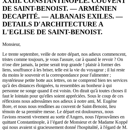
XXIII. CONSTANTINOPLE. COUVENT
DE SAINT-BENOIST. — ARMÉNIEN
DECAPITÉ. — ALBANAIS EXILES. —
DETAILS D'ARCHITECTURE A
L'EGLISE DE SAINT-BENOIST.
Monsieur,
Le trente septembre, veille de notre départ, nos adieux commencent,
tristes comme toujours, je vous l'assure, car à quand le revoir ? On
n'ose dire jamais, la peine serait trop grande ! plaisir à former des
liens, souffrance à les briser, telle est la vie du voyageur ; il lui reste
du moins le souvenir et la correspondance pour l'alimenter ;
mystérieuse petite botte aux lettres, on ne comprend bien tes services
qu'à des distances éloignées, tu ressembles au bonheur à qui
personne ne songe quand il est voisin. On dirait qu'à toutes choses il
faut le lointain pour qu'elles soient appréciées. Sous le coup de ces
réflexions nous adressâmes nos adieux à notre ami, M. Eugène
Bore, et nous nous rendîmes au couvent de Saint-Benoist, lieu
témoin de sa première messe. Le départ est douloureux, nous
l'avions ressenti vivement au sortir d'Angers, nous l'éprouvâmes en
quittant Constantinople, à l’égard de Monsieur et de Madame Koppé
qui nous avaient si gracieusement donné l'hospitalité, à l'égard de M.