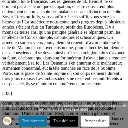
éducation toute française. Les religieuses de St.-Benoist ne se
bornent pas à cette unique occupation, elles se consacrent plus
entièrement encore au soin des malades et sans distinction de culte.
Soyez Turcs où Juifs, vous souffrez ? cela suffit, vous serez les
bienvenus ! La supérieure nous conta quels progrès depuis plusieurs
années s'étaient faits en Turquie au profit des Européens. Il y a
moins de treize ans, qu'une panique générale se répandit parmi les
chrétiens de Constantinople, catholiques et schismatiques. Un
arménien sur ses vieux jours, plein du repentir d'avoir embrassé le
culte de Mahomet, crut avec raison que, pour calmer les inquiétudes
de sa conscience, il se devait ainsi qu'à ses coreligionnaires d'avouer
sa faute, déclarant que dans son for intérieur il n'avait jamais renoncé
véritablement à sa foi. Les Osmanlis s'en émurent et le malheureux
Arménien condamné, eut la tète tranchée en face de la Sublime
Porte, sur la place de Sainte-Sophie où son corps demeura durant
trois jours exposé. Les ambassadeurs ne restèrent pas indifférents à
ce spectacle, ils se réunirent en conférence, protestèrent
[108]
contre un tel acte, et obtinrent que désormais il ne se renouvellerait
En visitant ce site, vous acceptez l'utilisation de cookies afin de vous proposer
plus. Depuis lors en effet pareille scène ne s'est pas reproduite à
les meilleurs services possibles.
Stamboul. D'ailleurs Abdoul-Medjid, en souverain généreux et
éclairé, répugne k ces cruautés et y mettrait bon ordre. Il y a dans ce
Tout accepter
Tout décliner
Personnaliser
fait comme le point de départ d'une certaine liberté de conscience