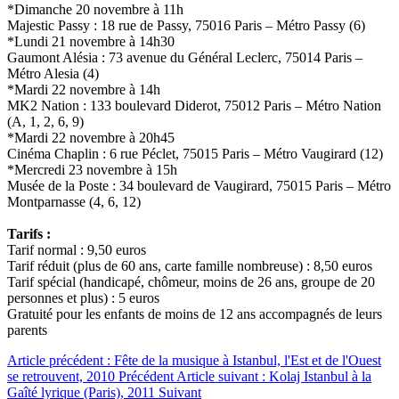
*Dimanche 20 novembre à 11h
Majestic Passy : 18 rue de Passy, 75016 Paris – Métro Passy (6)
*Lundi 21 novembre à 14h30
Gaumont Alésia : 73 avenue du Général Leclerc, 75014 Paris –
Métro Alesia (4)
*Mardi 22 novembre à 14h
MK2 Nation : 133 boulevard Diderot, 75012 Paris – Métro Nation
(A, 1, 2, 6, 9)
*Mardi 22 novembre à 20h45
Cinéma Chaplin : 6 rue Péclet, 75015 Paris – Métro Vaugirard (12)
*Mercredi 23 novembre à 15h
Musée de la Poste : 34 boulevard de Vaugirard, 75015 Paris – Métro
Montparnasse (4, 6, 12)
Tarifs :
Tarif normal : 9,50 euros
Tarif réduit (plus de 60 ans, carte famille nombreuse) : 8,50 euros
Tarif spécial (handicapé, chômeur, moins de 26 ans, groupe de 20
personnes et plus) : 5 euros
Gratuité pour les enfants de moins de 12 ans accompagnés de leurs
parents
Article précédent : Fête de la musique à Istanbul, l'Est et de l'Ouest
se retrouvent, 2010
Précédent
Article suivant : Kolaj Istanbul à la
Gaîté lyrique (Paris), 2011
Suivant