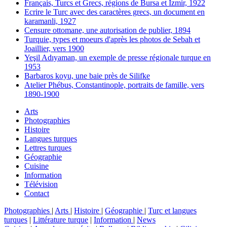
Français, Turcs et Grecs, régions de Bursa et Izmir, 1922
Ecrire le Turc avec des caractères grecs, un document en
karamanli, 1927
Censure ottomane, une autorisation de publier, 1894
Turquie, types et moeurs d'après les photos de Sebah et
Joaillier, vers 1900
Yeşil Adıyaman, un exemple de presse régionale turque en
1953
Barbaros koyu, une baie près de Silifke
Atelier Phébus, Constantinople, portraits de famille, vers
1890-1900
Arts
Photographies
Histoire
Langues turques
Lettres turques
Géographie
Cuisine
Information
Télévision
Contact
Photographies
|
Arts
|
Histoire
|
Géographie
|
Turc et langues
turques
|
Littérature turque
|
Information
|
News