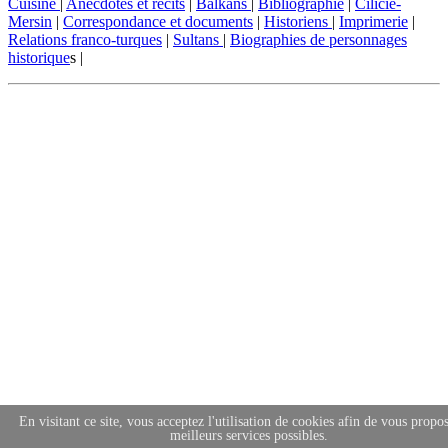
Cuisine
|
Anecdotes et récits
|
Balkans
|
Bibliographie
|
Cilicie-
Mersin
|
Correspondance et documents
|
Historiens
|
Imprimerie
|
Relations franco-turques
|
Sultans
|
Biographies de personnages
historique
s |
En visitant ce site, vous acceptez l'utilisation de cookies afin de vous propos
meilleurs services possibles.