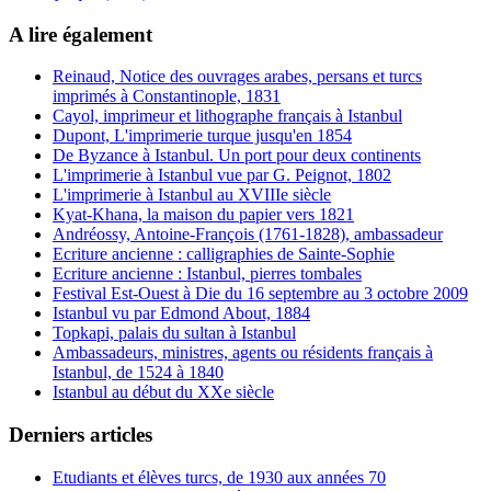
A lire également
Reinaud, Notice des ouvrages arabes, persans et turcs
imprimés à Constantinople, 1831
Cayol, imprimeur et lithographe français à Istanbul
Dupont, L'imprimerie turque jusqu'en 1854
De Byzance à Istanbul. Un port pour deux continents
L'imprimerie à Istanbul vue par G. Peignot, 1802
L'imprimerie à Istanbul au XVIIIe siècle
Kyat-Khana, la maison du papier vers 1821
Andréossy, Antoine-François (1761-1828), ambassadeur
Ecriture ancienne : calligraphies de Sainte-Sophie
Ecriture ancienne : Istanbul, pierres tombales
Festival Est-Ouest à Die du 16 septembre au 3 octobre 2009
Istanbul vu par Edmond About, 1884
Topkapi, palais du sultan à Istanbul
Ambassadeurs, ministres, agents ou résidents français à
Istanbul, de 1524 à 1840
Istanbul au début du XXe siècle
Derniers articles
Etudiants et élèves turcs, de 1930 aux années 70