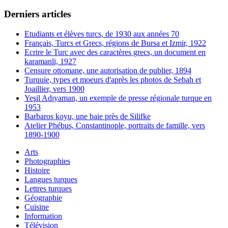
Derniers articles
Etudiants et élèves turcs, de 1930 aux années 70
Français, Turcs et Grecs, régions de Bursa et Izmir, 1922
Ecrire le Turc avec des caractères grecs, un document en
karamanli, 1927
Censure ottomane, une autorisation de publier, 1894
Turquie, types et moeurs d'après les photos de Sebah et
Joaillier, vers 1900
Yeşil Adıyaman, un exemple de presse régionale turque en
1953
Barbaros koyu, une baie près de Silifke
Atelier Phébus, Constantinople, portraits de famille, vers
1890-1900
Arts
Photographies
Histoire
Langues turques
Lettres turques
Géographie
Cuisine
Information
Télévision