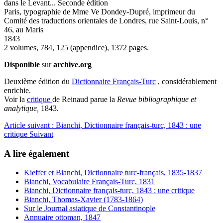
dans le Levant... Seconde édition
Paris, typographie de Mme Ve Dondey-Dupré, imprimeur du
Comité des traductions orientales de Londres, rue Saint-Louis, n°
46, au Maris
1843
2 volumes, 784, 125 (appendice), 1372 pages.
Disponible
sur
archive.org
Deuxième édition du
Dictionnaire Français-Turc
, considérablement
enrichie.
Voir la
critique
de Reinaud parue la
Revue bibliographique et
analytique,
1843.
Article suivant : Bianchi, Dictionnaire français-turc, 1843 : une
critique
Suivant
A lire également
Kieffer et Bianchi, Dictionnaire turc-français, 1835-1837
Bianchi, Vocabulaire Français-Turc, 1831
Bianchi, Dictionnaire français-turc, 1843 : une critique
Bianchi, Thomas-Xavier (1783-1864)
Sur le Journal asiatique de Constantinople
Annuaire ottoman, 1847