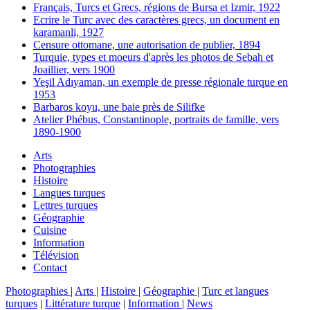
Français, Turcs et Grecs, régions de Bursa et Izmir, 1922
Ecrire le Turc avec des caractères grecs, un document en
karamanli, 1927
Censure ottomane, une autorisation de publier, 1894
Turquie, types et moeurs d'après les photos de Sebah et
Joaillier, vers 1900
Yeşil Adıyaman, un exemple de presse régionale turque en
1953
Barbaros koyu, une baie près de Silifke
Atelier Phébus, Constantinople, portraits de famille, vers
1890-1900
Arts
Photographies
Histoire
Langues turques
Lettres turques
Géographie
Cuisine
Information
Télévision
Contact
Photographies
|
Arts
|
Histoire
|
Géographie
|
Turc et langues
turques
|
Littérature turque
|
Information
|
News