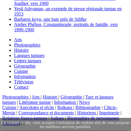
Joaillier, vers 1900
Yeşil Adıyaman, un exemple de presse régionale turque en
1953
Barbaros koyu, une baie près de Silifke
Atelier Phébus, Constantinople, portraits de famille, vers
1890-1900
Arts
Photographies
Histoire
Langues turques
Lettres turques
Géographie
Cuisine
Information
Télévision
Contact
Photographies
|
Arts
|
Histoire
|
Géographie
|
Turc et langues
turques
|
Littérature turque
|
Information
|
News
Cuisine
|
Anecdotes et récits
|
Balkans
|
Bibliographie
|
Cilicie-
Mersin
|
Correspondance et documents
|
Historiens
|
Imprimerie
|
Relations franco-turques
|
Sultans
|
Biographies de personnages
En visitant ce site, vous acceptez l'utilisation de cookies afin de vous proposer
historique
s |
les meilleurs services possibles.