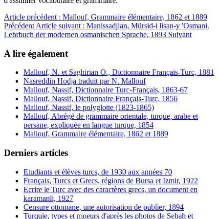
d'assimiler vocabulaire et grammaire.
Article précédent : Mallouf, Grammaire élémentaire, 1862 et 1889
Précédent
Article suivant : Manissadjian, Mürsid-i lisan-y 'Osmani.
Lehrbuch der modernen osmanischen Sprache, 1893
Suivant
A lire également
Mallouf, N. et Saghirian O., Dictionnaire Français-Turc, 1881
Nasreddin Hodja traduit par N. Mallouf
Mallouf, Nassif, Dictionnaire Turc-Français, 1863-67
Mallouf, Nassif, Dictionnaire Français-Turc, 1856
Mallouf, Nassif, le polyglotte (1823-1865)
Mallouf, Abrégé de grammaire orientale, turque, arabe et
persane, expliquée en langue turque, 1854
Mallouf, Grammaire élémentaire, 1862 et 1889
Derniers articles
Etudiants et élèves turcs, de 1930 aux années 70
Français, Turcs et Grecs, régions de Bursa et Izmir, 1922
Ecrire le Turc avec des caractères grecs, un document en
karamanli, 1927
Censure ottomane, une autorisation de publier, 1894
Turquie, types et moeurs d'après les photos de Sebah et