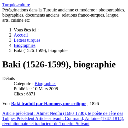
Turquie-culture
Pérégrinations dans la Turquie ancienne et moderne : photographies,
biographies, documents anciens, relations franco-turques, langue,
arts, cuisine etc
Vous êtes ici :
Accueil
Lettres turques
Biographies
Baki (1526-1599), biographie
Baki (1526-1599), biographie
Détails
Catégorie :
Biographies
Publié le : 10 Mars 2008
Clics : 6871
Voir
Baki traduit par Hammer, une critique
, 1826
Article précédent : Ahmet Nedîm (1680-1730), le poète de l'ère des
Tulipes
Précédent
Article suivant : Cournand, Antoine (1747-1814),
révolutionnaire et traducteur de Toderini
Suivant