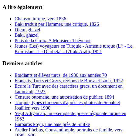
A lire également
Chanson turque, vers 1836
Baki traduit par Hammer, une critique, 1826
Djem, ghazel
Baki, ghazel
Petis de la Croix, A Monsieur Thévenot
Jeunes (Les) voyageurs en Turquie - Arménie turque (L') - Le
Kurdistan - Le Diarbekir - L'Irak-Arabi, 1851
Derniers articles
Etudiants et élèves turcs, de 1930 aux années 70
Français, Turcs et Grecs, régions de Bursa et Izmir, 1922
Ecrire le Turc avec des caractères grecs, un document en
karamanli, 1927
Censure ottomane, une autorisation de publier, 1894
Turquie, types et moeurs d'après les photos de Sebah et
Joaillier, vers 1900
Yeşil Adıyaman, un exemple de presse régionale turque en
1953
Barbaros koyu, une baie près de Silifke
Atelier Phébus, Constantinople, portraits de famille, vers
1890-1900