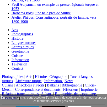
Joaillier, vers 1900
Yeşil Adıyaman, un exemple de presse régionale turque en
1953
Barbaros koyu, une baie près de Silifke
Atelier Phébus, Constantinople, portraits de famille, vers
1890-1900
Arts
Photographies
Histoire
Langues turques
Lettres turques
Géographie
Cuisine
Information
Télévision
Contact
Photographies
|
Arts
|
Histoire
|
Géographie
|
Turc et langues
turques
|
Littérature turque
|
Information
|
News
Cuisine
|
Anecdotes et récits
|
Balkans
|
Bibliographie
|
Cilicie-
Mersin
|
Correspondance et documents
|
Historiens
|
Imprimerie
|
Relations franco-turques
|
Sultans
|
Biographies de personnages
En visitant ce site, vous acceptez l'utilisation de cookies afin de vous proposer
historique
s |
les meilleurs services possibles.