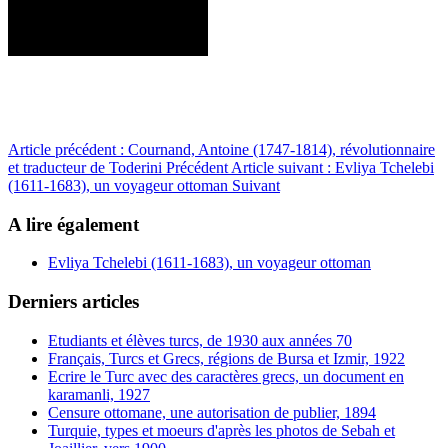
Article précédent : Cournand, Antoine (1747-1814), révolutionnaire
et traducteur de Toderini
Précédent
Article suivant : Evliya Tchelebi
(1611-1683), un voyageur ottoman
Suivant
A lire également
Evliya Tchelebi (1611-1683), un voyageur ottoman
Derniers articles
Etudiants et élèves turcs, de 1930 aux années 70
Français, Turcs et Grecs, régions de Bursa et Izmir, 1922
Ecrire le Turc avec des caractères grecs, un document en
karamanli, 1927
Censure ottomane, une autorisation de publier, 1894
Turquie, types et moeurs d'après les photos de Sebah et