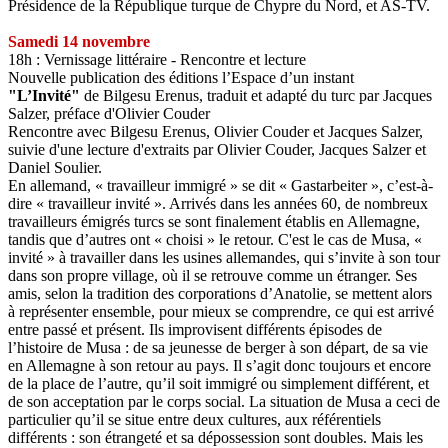
Présidence de la République turque de Chypre du Nord, et AS-TV.
Samedi 14 novembre
18h : Vernissage littéraire - Rencontre et lecture
Nouvelle publication des éditions l’Espace d’un instant
"L’Invité"
de Bilgesu Erenus, traduit et adapté du turc par Jacques
Salzer, préface d'Olivier Couder
Rencontre avec Bilgesu Erenus, Olivier Couder et Jacques Salzer,
suivie d'une lecture d'extraits par Olivier Couder, Jacques Salzer et
Daniel Soulier.
En allemand, « travailleur immigré » se dit « Gastarbeiter », c’est-à-
dire « travailleur invité ». Arrivés dans les années 60, de nombreux
travailleurs émigrés turcs se sont finalement établis en Allemagne,
tandis que d’autres ont « choisi » le retour. C'est le cas de Musa, «
invité » à travailler dans les usines allemandes, qui s’invite à son tour
dans son propre village, où il se retrouve comme un étranger. Ses
amis, selon la tradition des corporations d’Anatolie, se mettent alors
à représenter ensemble, pour mieux se comprendre, ce qui est arrivé
entre passé et présent. Ils improvisent différents épisodes de
l’histoire de Musa : de sa jeunesse de berger à son départ, de sa vie
en Allemagne à son retour au pays. Il s’agit donc toujours et encore
de la place de l’autre, qu’il soit immigré ou simplement différent, et
de son acceptation par le corps social. La situation de Musa a ceci de
particulier qu’il se situe entre deux cultures, aux référentiels
différents : son étrangeté et sa dépossession sont doubles. Mais les