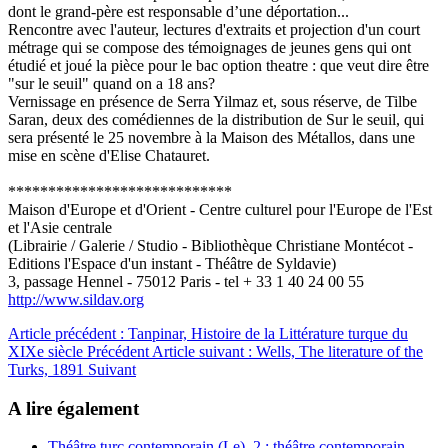
dont le grand-père est responsable d’une déportation...
Rencontre avec l'auteur, lectures d'extraits et projection d'un court
métrage qui se compose des témoignages de jeunes gens qui ont
étudié et joué la pièce pour le bac option theatre : que veut dire être
"sur le seuil" quand on a 18 ans?
Vernissage en présence de Serra Yilmaz et, sous réserve, de Tilbe
Saran, deux des comédiennes de la distribution de Sur le seuil, qui
sera présenté le 25 novembre à la Maison des Métallos, dans une
mise en scène d'Elise Chatauret.
****************************
Maison d'Europe et d'Orient - Centre culturel pour l'Europe de l'Est
et l'Asie centrale
(Librairie / Galerie / Studio - Bibliothèque Christiane Montécot -
Editions l'Espace d'un instant - Théâtre de Syldavie)
3, passage Hennel - 75012 Paris - tel + 33 1 40 24 00 55
http://www.sildav.org
Article précédent : Tanpinar, Histoire de la Littérature turque du
XIXe siècle
Précédent
Article suivant : Wells, The literature of the
Turks, 1891
Suivant
A lire également
Théâtre turc contemporain (Le), 2 : théâtre contemporain