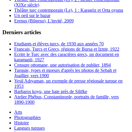
(XIXe siècle)
Théâtre turc contemporain (Le), 1 : Karagöz et Orta oyunu
Un oeil sur le bazar
Erenus (Bilgesu), L'invité, 2009
Derniers articles
Etudiants et élèves turcs, de 1930 aux années 70
Français, Turcs et Grecs, régions de Bursa et Izmir, 1922
Ecrire le Turc avec des caractères grecs, un document en
karamanli, 1927
Censure ottomane, une autorisation de publier, 1894
Turquie, types et moeurs d'après les photos de Sebah et
Joaillier, vers 1900
Yeşil Adıyaman, un exemple de presse régionale turque en
1953
Barbaros koyu, une baie près de Silifke
Atelier Phébus, Constantinople, portraits de famille, vers
1890-1900
Arts
Photographies
Histoire
Langues turques