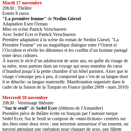
Mardi 17 novembre
20h30 : Théâtre
Entrée 8 euros
"La première femme"
de
Nedim Gürsel
Adaptation Esen Özman
Mise en scène Patrick Verschueren
Avec Sedef Ecer et Patrick Verschueren
Première adaptation à la scène du roman de Nedim Gürsel, "La
Première Femme" est un magnifique dialogue entre l’Orient et
l’Occident et révèle les dilemmes et les conflits d’un homme partagé
entre deux cultures.
À travers le récit d’un adolescent de seize ans, en quête du visage de
sa mère, nous partons dans un voyage qui nous emmène du cœur
d’Istanbul jusqu’à la petite chambre d’un hôtel parisien. Alors que le
visage s’estompe peu à peu, il comprend que c’est de sa langue dont
il se détache: sa langue maternelle. Manifestation organisée dans le
cadre de la Saison de la Turquie en France (juillet 2009 - mars 2010)
Mercredi 18 novembre
20h30 : Vernissage littéraire
"Sur le seuil"
de
Sedef Ecer
(éditions de l'Amandier)
Première pièce de théâtre écrite en français par l’auteure turque
Sedef Ecer, Sur le Seuil se compose de «mini-fictions» centrées sur
des êtres entre deux rives : une terroriste amoureuse d’un ennemi, un
travesti attendant une opération pour changer de sexe, une fillette