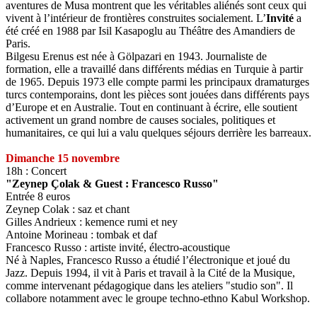
aventures de Musa montrent que les véritables aliénés sont ceux qui
vivent à l’intérieur de frontières construites socialement. L’
Invité
a
été créé en 1988 par Isil Kasapoglu au Théâtre des Amandiers de
Paris.
Bilgesu Erenus est née à Gölpazari en 1943. Journaliste de
formation, elle a travaillé dans différents médias en Turquie à partir
de 1965. Depuis 1973 elle compte parmi les principaux dramaturges
turcs contemporains, dont les pièces sont jouées dans différents pays
d’Europe et en Australie. Tout en continuant à écrire, elle soutient
activement un grand nombre de causes sociales, politiques et
humanitaires, ce qui lui a valu quelques séjours derrière les barreaux.
Dimanche 15 novembre
18h : Concert
"Zeynep Çolak & Guest : Francesco Russo"
Entrée 8 euros
Zeynep Colak : saz et chant
Gilles Andrieux : kemence rumi et ney
Antoine Morineau : tombak et daf
Francesco Russo : artiste invité, électro-acoustique
Né à Naples, Francesco Russo a étudié l’électronique et joué du
Jazz. Depuis 1994, il vit à Paris et travail à la Cité de la Musique,
comme intervenant pédagogique dans les ateliers "studio son". Il
collabore notamment avec le groupe techno-ethno Kabul Workshop.