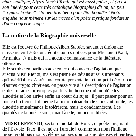
charismatique, Niyazi Mısrî Efendi, qui est aussi poète , et (là est
son intérêt pour cette très catholique biographie) dit-on, un peu
"crypto-chrétien". Un peu trop beau pour être honnête ! Notre
enquête nous mènera sur les traces d'un poète mystique fondateur
d'une confrérie soufie.
La notice de la Biographie universelle
Elle est l'oeuvre de Philippe-Albert Stapfer, savant et diplomate
suisse né en 1766 qui a écrit d'autres notices pour Michaud (Kant,
Arminius...), mais qui n'a aucune connaissance de la littérature
ottomane.
Elle semble en partie exacte en ce qui concerne l'agitation que
suscita Mısrî Efendi, mais est pleine de détails aussi surprenants
qu'invérifiables. Après une courte présentation et un petit détour par
d'autres crypto-chrétiens, on passe vite à la description de l'agitation
et des miracles provoqués par le saint homme qui inquiète les
autorités et l'on arrive enfin au coeur du sujet : il peut passer pour un
poète chrétien et fut même l'ami du patriarche de Constantinople, les
autorités musulmanes le tolérèrent, mais le condamnèrent. Les
qualités de la poésie sont, quant à elle, un peu oubliées.
"
MISRI-EFFENDI
, sectaire mollah de Bursa, et poète turc, natif
de l'Egypte [faux, il est né en Turquie], comme son nom l'indique,
ne se rendit pas moins célèbre par ses opinions religieuses et hardies,