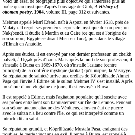
Voici un essai de biographie plus objective qui s'intéresse plus au
poète qu'au mystique d'après l'ouvrage de Gibb,
A History of
ottoman poetry
, 1904,
volume III, page 312 et suivantes.
Mehmet appelé Mısrî Efendi naît à Aspuzi en février 1618, près de
Malatya. Il reçoit ses premières leçons de mystique de son père, un
Nakşbendi, il étudie à Mardin et au Caire (ce qui est à l'origine de
son surnom, Egypte se disant Mısır en Turc), puis dans le village
d'Elmalı en Anatolie.
Après ses études, il est envoyé par son dernier professeur, un cheikh
halveti, à Uşşak près d'Izmir. Mais après la mort de son professeur, il
s'installe à Bursa en 1669-1670, où s'installe l'asitane (centre
principal) de la confrérie mystique (tarikat) qu'il inspire, la Mısriyye.
Sa réputation de sainteté arrive aux oreilles de Köprülüzade Ahmet
Paşa qui l'invite à Edirne où le sultan Mehmet IV s'est installé. Après
un séjour d'une vingtaine de jours, il est envoyé à Bursa.
Il est rappelé à Edirne, mais l'agitation populaire qu'il suscite avec
ses prônes entraînent son bannissement sur l'île de Lemnos. Pendant
son séjour, aucune attaque des Vénitiens, alors en état de guerre
avec le sultan n'a lieu contre l'île, ce qui est interprété comme un
miracle dû au saint.
Sa réputation grandit, et Köprülüzade Mustafa Paşa, craignant des
troubles, le garde vingt ans en exil. Il rentre à Bursa, est rappelé à