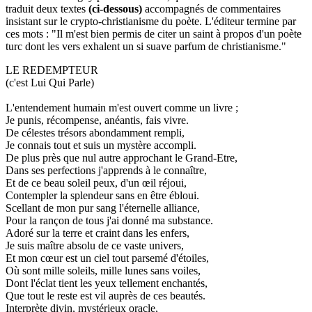
traduit deux textes
(ci-dessous)
accompagnés de commentaires
insistant sur le crypto-christianisme du poète. L'éditeur termine par
ces mots : "Il m'est bien permis de citer un saint à propos d'un poète
turc dont les vers exhalent un si suave parfum de christianisme."
LE REDEMPTEUR
(c'est Lui Qui Parle)
L'entendement humain m'est ouvert comme un livre ;
Je punis, récompense, anéantis, fais vivre.
De célestes trésors abondamment rempli,
Je connais tout et suis un mystère accompli.
De plus près que nul autre approchant le Grand-Etre,
Dans ses perfections j'apprends à le connaître,
Et de ce beau soleil peux, d'un œil réjoui,
Contempler la splendeur sans en être ébloui.
Scellant de mon pur sang l'éternelle alliance,
Pour la rançon de tous j'ai donné ma substance.
Adoré sur la terre et craint dans les enfers,
Je suis maître absolu de ce vaste univers,
Et mon cœur est un ciel tout parsemé d'étoiles,
Où sont mille soleils, mille lunes sans voiles,
Dont l'éclat tient les yeux tellement enchantés,
Que tout le reste est vil auprès de ces beautés.
Interprète divin, mystérieux oracle,