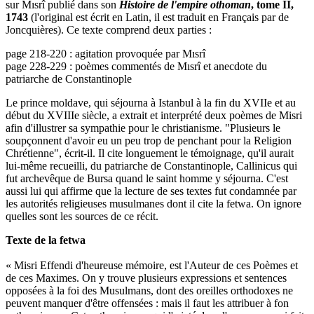
sur Mısrî publié dans son
Histoire de l'empire othoman
, tome II,
1743
(l'original est écrit en Latin, il est traduit en Français par de
Joncquières). Ce texte comprend deux parties :
page 218-220 : agitation provoquée par Mısrî
page 228-229 : poèmes commentés de Mısrî et anecdote du
patriarche de Constantinople
Le prince moldave, qui séjourna à Istanbul à la fin du XVIIe et au
début du XVIIIe siècle, a extrait et interprété deux poèmes de Misri
afin d'illustrer sa sympathie pour le christianisme. "Plusieurs le
soupçonnent d'avoir eu un peu trop de penchant pour la Religion
Chrétienne", écrit-il. Il cite longuement le témoignage, qu'il aurait
lui-même recueilli, du patriarche de Constantinople, Callinicus qui
fut archevêque de Bursa quand le saint homme y séjourna. C'est
aussi lui qui affirme que la lecture de ses textes fut condamnée par
les autorités religieuses musulmanes dont il cite la fetwa. On ignore
quelles sont les sources de ce récit.
Texte de la fetwa
« Misri Effendi d'heureuse mémoire, est l'Auteur de ces Poèmes et
de ces Maximes. On y trouve plusieurs expressions et sentences
opposées à la foi des Musulmans, dont des oreilles orthodoxes ne
peuvent manquer d'être offensées : mais il faut les attribuer à fon