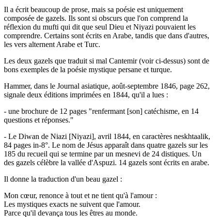
Il a écrit beaucoup de prose, mais sa poésie est uniquement
composée de gazels. Ils sont si obscurs que l'on comprend la
réflexion du mufti qui dit que seul Dieu et Niyazi pouvaient les
comprendre. Certains sont écrits en Arabe, tandis que dans d'autres,
les vers alternent Arabe et Turc.
Les deux gazels que traduit si mal Cantemir (voir ci-dessus) sont de
bons exemples de la poésie mystique persane et turque.
Hammer, dans le Journal asiatique, août-septembre 1846, page 262,
signale deux éditions imprimées en 1844, qu'il a lues :
- une brochure de 12 pages "renfermant [son] catéchisme, en 14
questions et réponses."
- Le Diwan de Niazi [Niyazi], avril 1844, en caractères neskhtaalik,
84 pages in-8°. Le nom de Jésus apparaît dans quatre gazels sur les
185 du recueil qui se termine par un mesnevi de 24 distiques. Un
des gazels célèbre la vallée d'Aspuzi. 14 gazels sont écrits en arabe.
Il donne la traduction d'un beau gazel :
Mon cœur, renonce à tout et ne tient qu'à l'amour :
Les mystiques exacts ne suivent que l'amour.
Parce qu'il devança tous les êtres au monde.