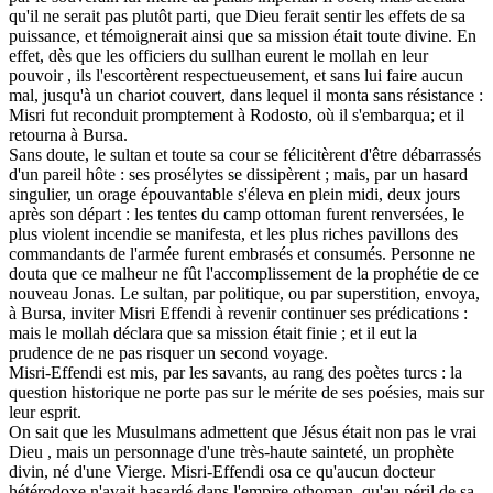
qu'il ne serait pas plutôt parti, que Dieu ferait sentir les effets de sa
puissance, et témoignerait ainsi que sa mission était toute divine. En
effet, dès que les officiers du sullhan eurent le mollah en leur
pouvoir , ils l'escortèrent respectueusement, et sans lui faire aucun
mal, jusqu'à un chariot couvert, dans lequel il monta sans résistance :
Misri fut reconduit promptement à Rodosto, où il s'embarqua; et il
retourna à Bursa.
Sans doute, le sultan et toute sa cour se félicitèrent d'être débarrassés
d'un pareil hôte : ses prosélytes se dissipèrent ; mais, par un hasard
singulier, un orage épouvantable s'éleva en plein midi, deux jours
après son départ : les tentes du camp ottoman furent renversées, le
plus violent incendie se manifesta, et les plus riches pavillons des
commandants de l'armée furent embrasés et consumés. Personne ne
douta que ce malheur ne fût l'accomplissement de la prophétie de ce
nouveau Jonas. Le sultan, par politique, ou par superstition, envoya,
à Bursa, inviter Misri Effendi à revenir continuer ses prédications :
mais le mollah déclara que sa mission était finie ; et il eut la
prudence de ne pas risquer un second voyage.
Misri-Effendi est mis, par les savants, au rang des poètes turcs : la
question historique ne porte pas sur le mérite de ses poésies, mais sur
leur esprit.
On sait que les Musulmans admettent que Jésus était non pas le vrai
Dieu , mais un personnage d'une très-haute sainteté, un prophète
divin, né d'une Vierge. Misri-Effendi osa ce qu'aucun docteur
hétérodoxe n'avait hasardé dans l'empire othoman, qu'au péril de sa