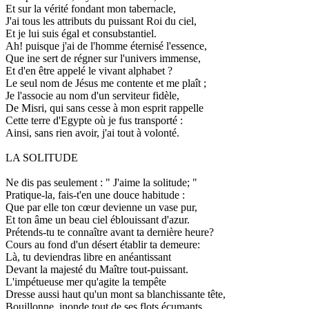
Et sur la vérité fondant mon tabernacle,
J'ai tous les attributs du puissant Roi du ciel,
Et je lui suis égal et consubstantiel.
Ah! puisque j'ai de l'homme éternisé l'essence,
Que ine sert de régner sur l'univers immense,
Et d'en être appelé le vivant alphabet ?
Le seul nom de Jésus me contente et me plaît ;
Je l'associe au nom d'un serviteur fidèle,
De Misri, qui sans cesse à mon esprit rappelle
Cette terre d'Egypte où je fus transporté :
Ainsi, sans rien avoir, j'ai tout à volonté.
LA SOLITUDE
Ne dis pas seulement : " J'aime la solitude; "
Pratique-la, fais-t'en une douce habitude :
Que par elle ton cœur devienne un vase pur,
Et ton âme un beau ciel éblouissant d'azur.
Prétends-tu te connaître avant ta dernière heure?
Cours au fond d'un désert établir ta demeure:
Là, tu deviendras libre en anéantissant
Devant la majesté du Maître tout-puissant.
L'impétueuse mer qu'agite la tempête
Dresse aussi haut qu'un mont sa blanchissante tête,
Bouillonne, inonde tout de ses flots écumants,