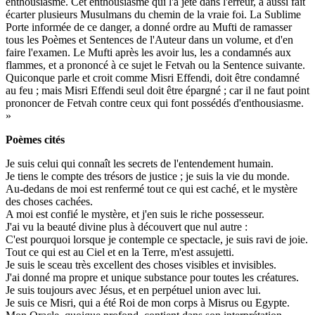
enthousiasme. Cet enthousiasme qui l'a jeté dans l'erreur, a aussi fait
écarter plusieurs Musulmans du chemin de la vraie foi. La Sublime
Porte informée de ce danger, a donné ordre au Mufti de ramasser
tous les Poèmes et Sentences de l'Auteur dans un volume, et d'en
faire l'examen. Le Mufti après les avoir lus, les a condamnés aux
flammes, et a prononcé à ce sujet le Fetvah ou la Sentence suivante.
Quiconque parle et croit comme Misri Effendi, doit être condamné
au feu ; mais Misri Effendi seul doit être épargné ; car il ne faut point
prononcer de Fetvah contre ceux qui font possédés d'enthousiasme.
»
Poèmes cités
Je suis celui qui connaît les secrets de l'entendement humain.
Je tiens le compte des trésors de justice ; je suis la vie du monde.
Au-dedans de moi est renfermé tout ce qui est caché, et le mystère
des choses cachées.
A moi est confié le mystère, et j'en suis le riche possesseur.
J'ai vu la beauté divine plus à découvert que nul autre :
C'est pourquoi lorsque je contemple ce spectacle, je suis ravi de joie.
Tout ce qui est au Ciel et en la Terre, m'est assujetti.
Je suis le sceau très excellent des choses visibles et invisibles.
J'ai donné ma propre et unique substance pour toutes les créatures.
Je suis toujours avec Jésus, et en perpétuel union avec lui.
Je suis ce Misri, qui a été Roi de mon corps à Misrus ou Egypte.