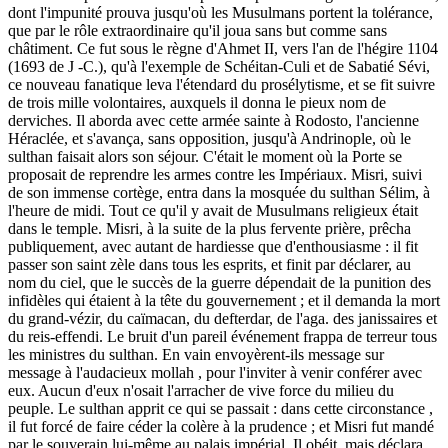
dont l'impunité prouva jusqu'où les Musulmans portent la tolérance,
que par le rôle extraordinaire qu'il joua sans but comme sans
châtiment. Ce fut sous le règne d'Ahmet II, vers l'an de l'hégire 1104
(1693 de J -C.), qu'à l'exemple de Schéitan-Culi et de Sabatié Sévi,
ce nouveau fanatique leva l'étendard du prosélytisme, et se fit suivre
de trois mille volontaires, auxquels il donna le pieux nom de
derviches. Il aborda avec cette armée sainte à Rodosto, l'ancienne
Héraclée, et s'avança, sans opposition, jusqu'à Andrinople, où le
sulthan faisait alors son séjour. C'était le moment où la Porte se
proposait de reprendre les armes contre les Impériaux. Misri, suivi
de son immense cortège, entra dans la mosquée du sulthan Sélim, à
l'heure de midi. Tout ce qu'il y avait de Musulmans religieux était
dans le temple. Misri, à la suite de la plus fervente prière, prêcha
publiquement, avec autant de hardiesse que d'enthousiasme : il fit
passer son saint zèle dans tous les esprits, et finit par déclarer, au
nom du ciel, que le succès de la guerre dépendait de la punition des
infidèles qui étaient à la tête du gouvernement ; et il demanda la mort
du grand-vézir, du caïmacan, du defterdar, de l'aga. des janissaires et
du reis-effendi. Le bruit d'un pareil événement frappa de terreur tous
les ministres du sulthan. En vain envoyèrent-ils message sur
message à l'audacieux mollah , pour l'inviter à venir conférer avec
eux. Aucun d'eux n'osait l'arracher de vive force du milieu du
peuple. Le sulthan apprit ce qui se passait : dans cette circonstance ,
il fut forcé de faire céder la colère à la prudence ; et Misri fut mandé
par le souverain lui-même au palais impérial. Il obéit, mais déclara