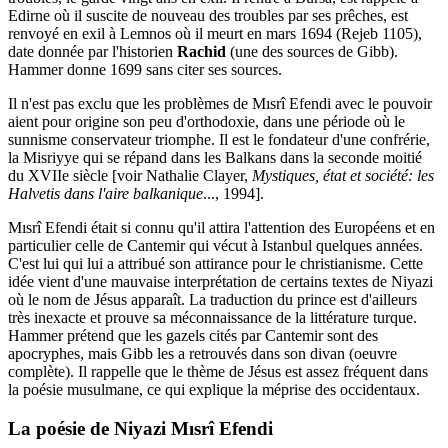
Edirne où il suscite de nouveau des troubles par ses prêches, est
renvoyé en exil à Lemnos où il meurt en mars 1694 (Rejeb 1105),
date donnée par l'historien
Rachid
(une des sources de Gibb).
Hammer donne 1699 sans citer ses sources.
Il n'est pas exclu que les problèmes de Mısrî Efendi avec le pouvoir
aient pour origine son peu d'orthodoxie, dans une période où le
sunnisme conservateur triomphe. Il est le fondateur d'une confrérie,
la Misriyye qui se répand dans les Balkans dans la seconde moitié
du XVIIe siècle [voir Nathalie Clayer,
Mystiques, état et société: les
Halvetis dans l'aire balkanique
..., 1994].
Mısrî Efendi était si connu qu'il attira l'attention des Européens et en
particulier celle de Cantemir qui vécut à Istanbul quelques années.
C'est lui qui lui a attribué son attirance pour le christianisme. Cette
idée vient d'une mauvaise interprétation de certains textes de Niyazi
où le nom de Jésus apparaît. La traduction du prince est d'ailleurs
très inexacte et prouve sa méconnaissance de la littérature turque.
Hammer prétend que les gazels cités par Cantemir sont des
apocryphes, mais Gibb les a retrouvés dans son divan (oeuvre
complète). Il rappelle que le thème de Jésus est assez fréquent dans
la poésie musulmane, ce qui explique la méprise des occidentaux.
La poésie de Niyazi Mısrî Efendi