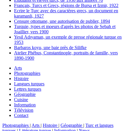
Etudiants et élèves turcs, de 1930 aux années 70
Français, Turcs et Grecs, régions de Bursa et Izmir, 1922
Ecrire le Turc avec des caractères grecs, un document en
karamanli, 1927
Censure ottomane, une autorisation de publier, 1894
Turquie, types et moeurs d'après les photos de Sebah et
Joaillier, vers 1900
Yeşil Adıyaman, un exemple de presse régionale turque en
1953
Barbaros koyu, une baie près de Silifke
Atelier Phébus, Constantinople, portraits de famille, vers
1890-1900
Arts
Photographies
Histoire
Langues turques
Lettres turques
Géographie
Cuisine
Information
Télévision
Contact
Photographies
|
Arts
|
Histoire
|
Géographie
|
Turc et langues
turques
|
Littérature turque
|
Information
|
News