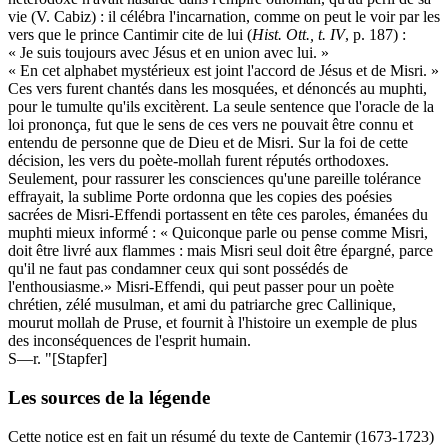
vie (V. Cabiz) : il célébra l'incarnation, comme on peut le voir par les
vers que le prince Cantimir cite de lui (
Hist. Ott., t. IV
, p. 187) :
« Je suis toujours avec Jésus et en union avec lui. »
« En cet alphabet mystérieux est joint l'accord de Jésus et de Misri. »
Ces vers furent chantés dans les mosquées, et dénoncés au muphti,
pour le tumulte qu'ils excitèrent. La seule sentence que l'oracle de la
loi prononça, fut que le sens de ces vers ne pouvait être connu et
entendu de personne que de Dieu et de Misri. Sur la foi de cette
décision, les vers du poète-mollah furent réputés orthodoxes.
Seulement, pour rassurer les consciences qu'une pareille tolérance
effrayait, la sublime Porte ordonna que les copies des poésies
sacrées de Misri-Effendi portassent en tête ces paroles, émanées du
muphti mieux informé : « Quiconque parle ou pense comme Misri,
doit être livré aux flammes : mais Misri seul doit être épargné, parce
qu'il ne faut pas condamner ceux qui sont possédés de
l'enthousiasme.» Misri-Effendi, qui peut passer pour un poète
chrétien, zélé musulman, et ami du patriarche grec Callinique,
mourut mollah de Pruse, et fournit à l'histoire un exemple de plus
des inconséquences de l'esprit humain.
S—r. "[Stapfer]
Les sources de la légende
Cette notice est en fait un résumé du texte de Cantemir (1673-1723)