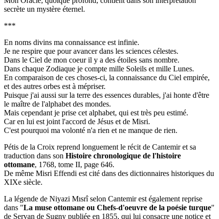
Mon Oracle, quoique profond, contient dans son interprétation
secrète un mystère éternel.
***
En noms divins ma connaissance est infinie.
Je ne respire que pour avancer dans les sciences célestes.
Dans le Ciel de mon coeur il y a des étoiles sans nombre.
Dans chaque Zodiaque je compte mille Soleils et mille Lunes.
En comparaison de ces choses-ci, la connaissance du Ciel empirée,
et des autres orbes est à mépriser.
Puisque j'ai aussi sur la terre des essences durables, j'ai honte d'être
le maître de l'alphabet des mondes.
Mais cependant je prise cet alphabet, qui est très peu estimé.
Car en lui est joint l'accord de Jésus et de Misri.
C'est pourquoi ma volonté n'a rien et ne manque de rien.
Pétis de la Croix reprend longuement le récit de Cantemir et sa
traduction dans son
Histoire chronologique de l'histoire
ottomane
, 1768, tome II, page 646.
De même Misri Effendi est cité dans des dictionnaires historiques du
XIXe siècle.
La légende de Niyazi Mısrî selon Cantemir est également reprise
dans "
La muse ottomane ou Chefs-d'oeuvre de la poésie turque
"
de Servan de Sugny publiée en 1855, qui lui consacre une notice et