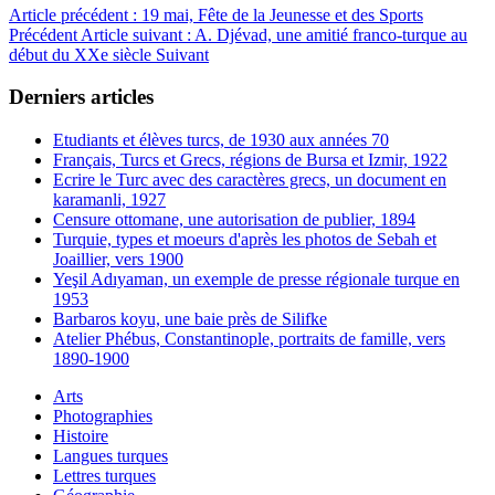
Article précédent : 19 mai, Fête de la Jeunesse et des Sports
Précédent
Article suivant : A. Djévad, une amitié franco-turque au
début du XXe siècle
Suivant
Derniers articles
Etudiants et élèves turcs, de 1930 aux années 70
Français, Turcs et Grecs, régions de Bursa et Izmir, 1922
Ecrire le Turc avec des caractères grecs, un document en
karamanli, 1927
Censure ottomane, une autorisation de publier, 1894
Turquie, types et moeurs d'après les photos de Sebah et
Joaillier, vers 1900
Yeşil Adıyaman, un exemple de presse régionale turque en
1953
Barbaros koyu, une baie près de Silifke
Atelier Phébus, Constantinople, portraits de famille, vers
1890-1900
Arts
Photographies
Histoire
Langues turques
Lettres turques