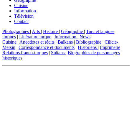
Géographie
Cuisine
Information
Télévision
Contact
Photographies
|
Arts
|
Histoire
|
Géographie
|
Turc et langues
turques
|
Littérature turque
|
Information
|
News
Cuisine
|
Anecdotes et récits
|
Balkans
|
Bibliographie
|
Cilicie-
Mersin
|
Correspondance et documents
|
Historiens
|
Imprimerie
|
Relations franco-turques
|
Sultans
|
Biographies de personnages
historique
s |