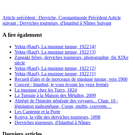
Article précédent : Derviche, Constantinople
Précédent
Article
suivant : Derviches tourneurs, d'Istanbul à Nîmes
Suivant
A lire également
Yekta (Rauf), La musique turque, 1922 [4]
Yekta (Rauf), La musique turque, 1922 [3]
Zangaki frères, derviches tourneurs, photographie, fin XIXe
siècle
Yekta (Rauf), La musique turque, 1922 [2]
Yekta (Rauf), La musique turque, 1922 [1]
Recueil d'airs et de morceaux de musique turque, vers 1900
Concert : Istanbul, je vous écoute les yeux fermés
La musique chez les Turcs, 1824
La Turquie à la Maison des Métallos, 2009
Abrégé de l'histoire générale des voyages... Chap. 10 :
législation mahométane, Coran, muftis, couvents…
Les Cantemir et la Porte
Konya, la ville des derviches tourneurs, 1898
Derviches tourneurs, d'Istanbul à Nîmes
Derniers articles