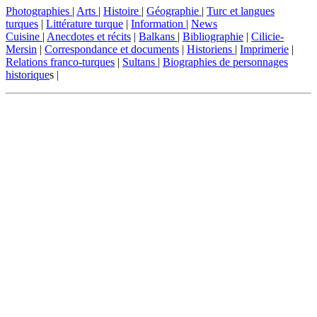
Photographies
|
Arts
|
Histoire
|
Géographie
|
Turc et langues
turques
|
Littérature turque
|
Information
|
News
Cuisine
|
Anecdotes et récits
|
Balkans
|
Bibliographie
|
Cilicie-
Mersin
|
Correspondance et documents
|
Historiens
|
Imprimerie
|
Relations franco-turques
|
Sultans
|
Biographies de personnages
historique
s |