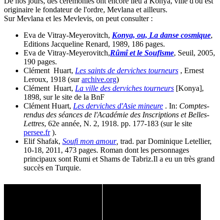
De nos jours, des cérémonies ont encore lieu à Konya, ville d'où est
originaire le fondateur de l'ordre, Mevlana et ailleurs.
Sur Mevlana et les Mevlevis, on peut consulter :
Eva de Vitray-Meyerovitch,
Konya, ou, La danse cosmique
,
Editions Jacqueline Renard, 1989, 186 pages.
Eva de Vitray-Meyerovitch,
Rûmî et le Soufisme
, Seuil, 2005,
190 pages.
Clément Huart,
Les saints de derviches tourneurs
, Ernest
Leroux, 1918 (sur
archive.org
)
Clément Huart,
La ville des derviches tourneurs
[Konya],
1898, sur le site de la BnF
Clément Huart,
Les derviches d'Asie mineure
. In:
Comptes-
rendus des séances de l'Académie des Inscriptions et Belles-
Lettres
, 62e année, N. 2, 1918. pp. 177-183 (sur le site
persee.fr
).
Elif Shafak,
Soufi mon amour
,
trad. par Dominique Letellier,
10-18, 2011, 473 pages. Roman dont les personnages
principaux sont Rumi et Shams de Tabriz.Il a eu un très grand
succès en Turquie.