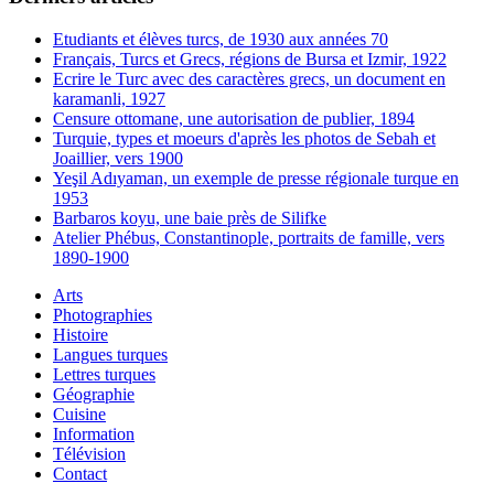
Etudiants et élèves turcs, de 1930 aux années 70
Français, Turcs et Grecs, régions de Bursa et Izmir, 1922
Ecrire le Turc avec des caractères grecs, un document en
karamanli, 1927
Censure ottomane, une autorisation de publier, 1894
Turquie, types et moeurs d'après les photos de Sebah et
Joaillier, vers 1900
Yeşil Adıyaman, un exemple de presse régionale turque en
1953
Barbaros koyu, une baie près de Silifke
Atelier Phébus, Constantinople, portraits de famille, vers
1890-1900
Arts
Photographies
Histoire
Langues turques
Lettres turques
Géographie
Cuisine
Information
Télévision
Contact