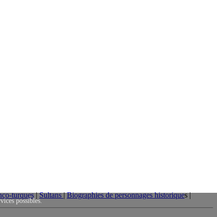
nco-turques
|
Sultans
|
Biographies de personnages historique
s |
rvices possibles.