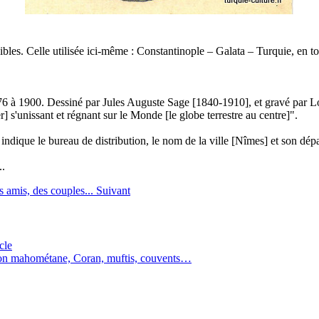
sibles. Celle utilisée ici-même : Constantinople – Galata – Turquie, en t
876 à 1900. Dessiné par Jules Auguste Sage [1840-1910], et gravé par
] s'unissant et régnant sur le Monde [le globe terrestre au centre]".
 indique le bureau de distribution, le nom de la ville [Nîmes] et son dép
..
s amis, des couples...
Suivant
cle
ation mahométane, Coran, muftis, couvents…