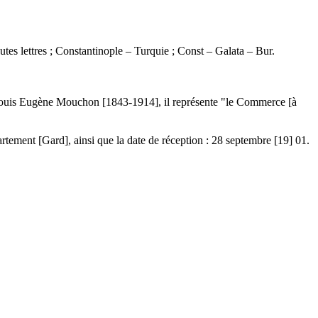
outes lettres ; Constantinople – Turquie ; Const – Galata – Bur.
 Louis Eugène Mouchon [1843-1914], il représente "le Commerce [à
artement [Gard], ainsi que la date de réception : 28 septembre [19] 01.