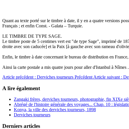
Quant au texte porté sur le timbre à date, il y en a quatre versions pos
Français ; et enfin Const. - Galata – Turquie.
LE TIMBRE DE TYPE SAGE.
Le timbre poste de 5 centimes vert est "de type Sage", imprimé de 1
droite avec son caducée] et la Paix [à gauche avec son rameau d'olivier
Enfin, le timbre à date concernant le bureau de distribution en France,
Ainsi la carte postale a mis quatre jours pour aller d'Istanbul à Nîmes .
Article précédent : Derviches tourneurs
Précédent
Article suivant : De
A lire également
Zangaki frères, derviches tourneurs, photographie, fin XIXe siè
Abrégé de l'histoire générale des voyages... Chap. 10 : législ
Konya, la ville des derviches tourneurs, 1898
Derviches tourneurs
Derniers articles