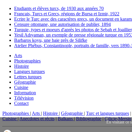
Etudiants et élèves turcs, de 1930 aux années 70
Français, Turcs et Grecs, régions de Bursa et Izmir, 1922
Ecrire le Turc avec des caractères grecs, un document en karam
Censure ottomane, une autorisation de publier, 1894
Turquie, types et moeurs d'après les photos de Sebah et Joaillie
Yeşil Adıyaman, un exemple de presse régionale turque en 195
Barbaros koyu, une baie près de Silifke
Atelier Phébus, Constantinople, portraits de famille, vers 1890
Arts
Photographies
Histoire
Langues turques
Lettres turques
Géographie
Cuisine
Information
Télévision
Contact
Photographies
|
Arts
|
Histoire
|
Géographie
|
Turc et langues turques
Cuisine
|
Anecdotes et récits
|
Balkans
|
Bibliographie
|
Cilicie-Mersin
En visitant ce s