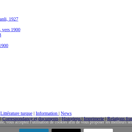
anli, 1927
r, vers 1900
3
-1900
|
Littérature turque
|
Information
|
News
|
Correspondance et documents
|
Historiens
|
Imprimerie
|
Relations fra
ite, vous acceptez l'utilisation de cookies afin de vous proposer les meilleurs se