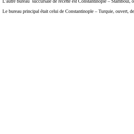
L'autre bureau succursale de recette est Constantinople – Stamboul, o
Le bureau principal était celui de Constantinople – Turquie, ouvert, d