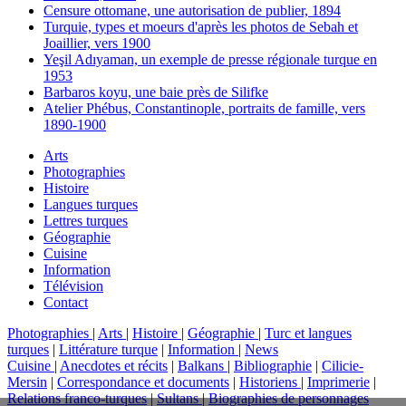
Censure ottomane, une autorisation de publier, 1894
Turquie, types et moeurs d'après les photos de Sebah et
Joaillier, vers 1900
Yeşil Adıyaman, un exemple de presse régionale turque en
1953
Barbaros koyu, une baie près de Silifke
Atelier Phébus, Constantinople, portraits de famille, vers
1890-1900
Arts
Photographies
Histoire
Langues turques
Lettres turques
Géographie
Cuisine
Information
Télévision
Contact
Photographies
|
Arts
|
Histoire
|
Géographie
|
Turc et langues
turques
|
Littérature turque
|
Information
|
News
Cuisine
|
Anecdotes et récits
|
Balkans
|
Bibliographie
|
Cilicie-
Mersin
|
Correspondance et documents
|
Historiens
|
Imprimerie
|
Relations franco-turques
|
Sultans
|
Biographies de personnages