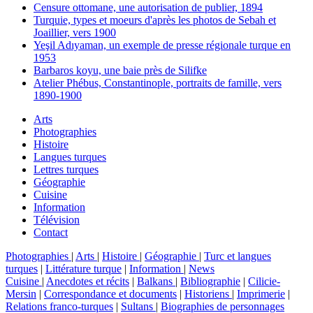
Censure ottomane, une autorisation de publier, 1894
Turquie, types et moeurs d'après les photos de Sebah et
Joaillier, vers 1900
Yeşil Adıyaman, un exemple de presse régionale turque en
1953
Barbaros koyu, une baie près de Silifke
Atelier Phébus, Constantinople, portraits de famille, vers
1890-1900
Arts
Photographies
Histoire
Langues turques
Lettres turques
Géographie
Cuisine
Information
Télévision
Contact
Photographies
|
Arts
|
Histoire
|
Géographie
|
Turc et langues
turques
|
Littérature turque
|
Information
|
News
Cuisine
|
Anecdotes et récits
|
Balkans
|
Bibliographie
|
Cilicie-
Mersin
|
Correspondance et documents
|
Historiens
|
Imprimerie
|
Relations franco-turques
|
Sultans
|
Biographies de personnages