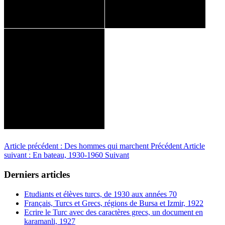
Article précédent : Des hommes qui marchent
Précédent
Article
suivant : En bateau, 1930-1960
Suivant
Derniers articles
Etudiants et élèves turcs, de 1930 aux années 70
Français, Turcs et Grecs, régions de Bursa et Izmir, 1922
Ecrire le Turc avec des caractères grecs, un document en
karamanli, 1927