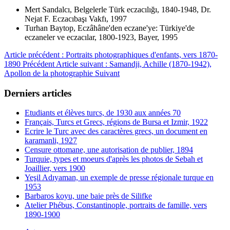
Mert Sandalcı, Belgelerle Türk eczacılığı, 1840-1948, Dr.
Nejat F. Eczacıbaşı Vakfı, 1997
Turhan Baytop, Eczâhâne'den eczane'ye: Türkiye'de
eczaneler ve eczacılar, 1800-1923, Bayer, 1995
Article précédent : Portraits photographiques d'enfants, vers 1870-
1890
Précédent
Article suivant : Samandji, Achille (1870-1942),
Apollon de la photographie
Suivant
Derniers articles
Etudiants et élèves turcs, de 1930 aux années 70
Français, Turcs et Grecs, régions de Bursa et Izmir, 1922
Ecrire le Turc avec des caractères grecs, un document en
karamanli, 1927
Censure ottomane, une autorisation de publier, 1894
Turquie, types et moeurs d'après les photos de Sebah et
Joaillier, vers 1900
Yeşil Adıyaman, un exemple de presse régionale turque en
1953
Barbaros koyu, une baie près de Silifke
Atelier Phébus, Constantinople, portraits de famille, vers
1890-1900