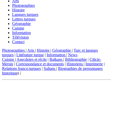
Arts
Photographies
Histoire
Langues turques
Lettres turques
Géographie
Cuisine
Information
Télévision
Contact
Photographies
|
Arts
|
Histoire
|
Géographie
|
Turc et langues
turques
|
Littérature turque
|
Information
|
News
Cuisine
|
Anecdotes et récits
|
Balkans
|
Bibliographie
|
Cilicie-
Mersin
|
Correspondance et documents
|
Historiens
|
Imprimerie
|
Relations franco-turques
|
Sultans
|
Biographies de personnages
historique
s |