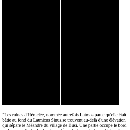
"Les ruines d'Héraclée, nommée autrefois Latmos parce qu'elle était
bâtie au fond du Latmicus Sinus,se trouvent au-delà d'une élévation
qui sépare le Méandre du village de Busi. Une partie occupe le bord