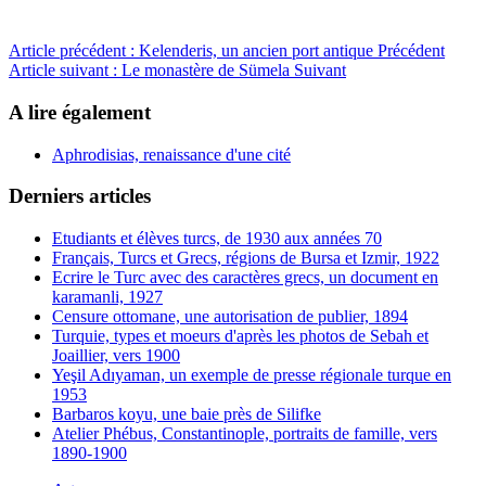
Article précédent : Kelenderis, un ancien port antique
Précédent
Article suivant : Le monastère de Sümela
Suivant
A lire également
Aphrodisias, renaissance d'une cité
Derniers articles
Etudiants et élèves turcs, de 1930 aux années 70
Français, Turcs et Grecs, régions de Bursa et Izmir, 1922
Ecrire le Turc avec des caractères grecs, un document en
karamanli, 1927
Censure ottomane, une autorisation de publier, 1894
Turquie, types et moeurs d'après les photos de Sebah et
Joaillier, vers 1900
Yeşil Adıyaman, un exemple de presse régionale turque en
1953
Barbaros koyu, une baie près de Silifke
Atelier Phébus, Constantinople, portraits de famille, vers
1890-1900