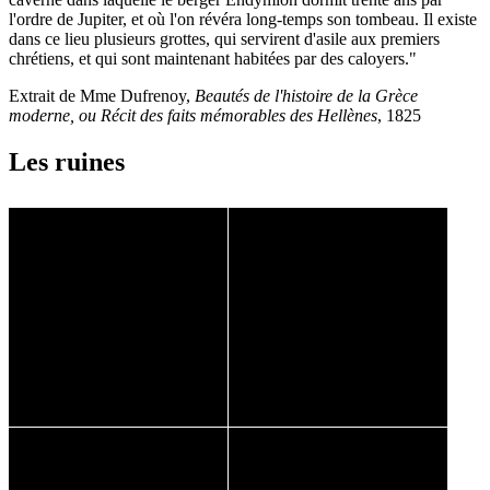
l'ordre de Jupiter, et où l'on révéra long-temps son tombeau. Il existe
dans ce lieu plusieurs grottes, qui servirent d'asile aux premiers
chrétiens, et qui sont maintenant habitées par des caloyers."
Extrait de Mme Dufrenoy,
Beautés de l'histoire de la Grèce
moderne, ou Récit des faits mémorables des Hellènes
, 1825
Les ruines