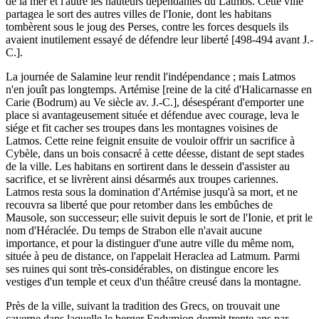
de la mer et l'autre les hauteurs dépendantes du Latmos. Cette ville
partagea le sort des autres villes de l'Ionie, dont les habitans
tombèrent sous le joug des Perses, contre les forces desquels ils
avaient inutilement essayé de défendre leur liberté [498-494 avant J.-
C.].
La journée de Salamine leur rendit l'indépendance ; mais Latmos
n'en jouît pas longtemps. Artémise [reine de la cité d'Halicarnasse en
Carie (Bodrum) au Ve siècle av. J.-C.], désespérant d'emporter une
place si avantageusement située et défendue avec courage, leva le
siége et fit cacher ses troupes dans les montagnes voisines de
Latmos. Cette reine feignit ensuite de vouloir offrir un sacrifice à
Cybèle, dans un bois consacré à cette déesse, distant de sept stades
de la ville. Les habitans en sortirent dans le dessein d'assister au
sacrifice, et se livrèrent ainsi désarmés aux troupes cariennes.
Latmos resta sous la domination d'Artémise jusqu'à sa mort, et ne
recouvra sa liberté que pour retomber dans les embûches de
Mausole, son successeur; elle suivit depuis le sort de l'Ionie, et prit le
nom d'Héraclée. Du temps de Strabon elle n'avait aucune
importance, et pour la distinguer d'une autre ville du même nom,
située à peu de distance, on l'appelait Heraclea ad Latmum. Parmi
ses ruines qui sont très-considérables, on distingue encore les
vestiges d'un temple et ceux d'un théâtre creusé dans la montagne.
Près de la ville, suivant la tradition des Grecs, on trouvait une
caverne dans laquelle le berger Endymion dormit trente ans par