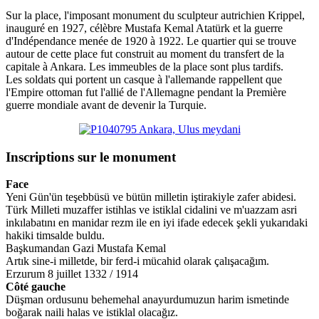
Sur la place, l'imposant monument du sculpteur autrichien Krippel,
inauguré en 1927, célèbre Mustafa Kemal Atatürk et la guerre
d'Indépendance menée de 1920 à 1922. Le quartier qui se trouve
autour de cette place fut construit au moment du transfert de la
capitale à Ankara. Les immeubles de la place sont plus tardifs.
Les soldats qui portent un casque à l'allemande rappellent que
l'Empire ottoman fut l'allié de l'Allemagne pendant la Première
guerre mondiale avant de devenir la Turquie.
Inscriptions sur le monument
Face
Yeni Gün'ün teşebbüsü ve bütün milletin iştirakiyle zafer abidesi.
Türk Milleti muzaffer istihlas ve istiklal cidalini ve m'uazzam asri
inkılabatını en manidar rezm ile en iyi ifade edecek şekli yukarıdaki
hakiki timsalde buldu.
Başkumandan Gazi Mustafa Kemal
Artık sine-i milletde, bir ferd-i mücahid olarak çalışacağım.
Erzurum 8 juillet 1332 / 1914
Côté gauche
Düşman ordusunu behemehal anayurdumuzun harim ismetinde
boğarak naili halas ve istiklal olacağız.