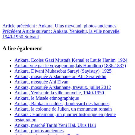
Article précédent : Ankara, Ulus meydani, photos anciennes
Précédent
Article suivant : Ankara, Yenisehir, la ville nouvelle,
1940-1950
Suivant
A lire également
Ankara, Ecoles Gazi Mustafa Kemal et Latife Hanim, 1924
Ankara vue par le voyageur anglais Hamilton (1836-1837)
Ankara, Divani Muhasebat Sarayi (Sayistay), 1925
Ankara, mosquée Arslanhane ou Ahi Serafeddin
Ankara, mosquée Ahi Elvan
Ankara, mosquée Arslanhane, travaux, juillet 2012
Ankara, Yenisehir, la ville nouvelle, 1940-1950
Ankara, le Musée ethnographique
Ankara, Bankalar caddesi, boulevard des banques
Ankara, la colonne de Julien, un monument romain
Ankara : Hamamönü, un quartier historique en pleine
restauration
Ankara, marché Tarihi Yeni Hal, Ulus Hali
Ankara, photos anciennes