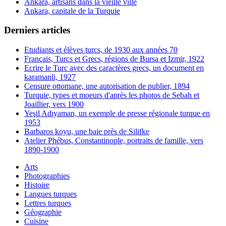
Ankara, artisans dans la vieille ville
Ankara, capitale de la Turquie
Derniers articles
Etudiants et élèves turcs, de 1930 aux années 70
Français, Turcs et Grecs, régions de Bursa et Izmir, 1922
Ecrire le Turc avec des caractères grecs, un document en
karamanli, 1927
Censure ottomane, une autorisation de publier, 1894
Turquie, types et moeurs d'après les photos de Sebah et
Joaillier, vers 1900
Yeşil Adıyaman, un exemple de presse régionale turque en
1953
Barbaros koyu, une baie près de Silifke
Atelier Phébus, Constantinople, portraits de famille, vers
1890-1900
Arts
Photographies
Histoire
Langues turques
Lettres turques
Géographie
Cuisine