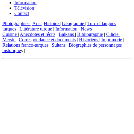
Information
Télévision
Contact
Photographies
|
Arts
|
Histoire
|
Géographie
|
Turc et langues
turques
|
Littérature turque
|
Information
|
News
Cuisine
|
Anecdotes et récits
|
Balkans
|
Bibliographie
|
Cilicie-
Mersin
|
Correspondance et documents
|
Historiens
|
Imprimerie
|
Relations franco-turques
|
Sultans
|
Biographies de personnages
historique
s |