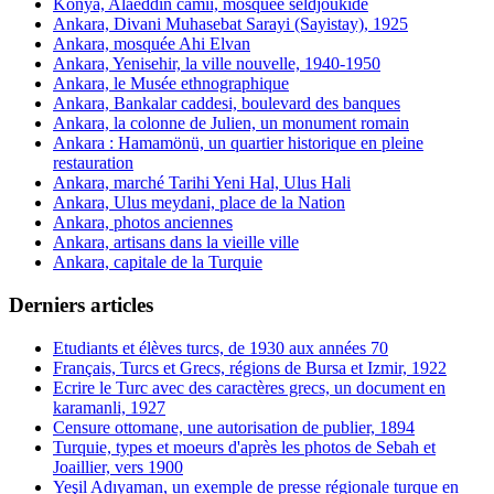
Konya, Alaeddin camii, mosquée seldjoukide
Ankara, Divani Muhasebat Sarayi (Sayistay), 1925
Ankara, mosquée Ahi Elvan
Ankara, Yenisehir, la ville nouvelle, 1940-1950
Ankara, le Musée ethnographique
Ankara, Bankalar caddesi, boulevard des banques
Ankara, la colonne de Julien, un monument romain
Ankara : Hamamönü, un quartier historique en pleine
restauration
Ankara, marché Tarihi Yeni Hal, Ulus Hali
Ankara, Ulus meydani, place de la Nation
Ankara, photos anciennes
Ankara, artisans dans la vieille ville
Ankara, capitale de la Turquie
Derniers articles
Etudiants et élèves turcs, de 1930 aux années 70
Français, Turcs et Grecs, régions de Bursa et Izmir, 1922
Ecrire le Turc avec des caractères grecs, un document en
karamanli, 1927
Censure ottomane, une autorisation de publier, 1894
Turquie, types et moeurs d'après les photos de Sebah et
Joaillier, vers 1900
Yeşil Adıyaman, un exemple de presse régionale turque en