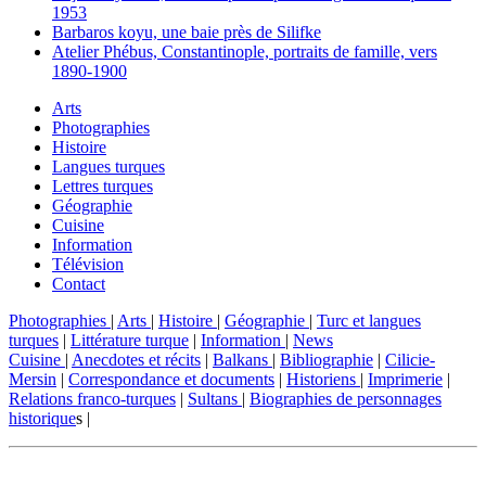
1953
Barbaros koyu, une baie près de Silifke
Atelier Phébus, Constantinople, portraits de famille, vers
1890-1900
Arts
Photographies
Histoire
Langues turques
Lettres turques
Géographie
Cuisine
Information
Télévision
Contact
Photographies
|
Arts
|
Histoire
|
Géographie
|
Turc et langues
turques
|
Littérature turque
|
Information
|
News
Cuisine
|
Anecdotes et récits
|
Balkans
|
Bibliographie
|
Cilicie-
Mersin
|
Correspondance et documents
|
Historiens
|
Imprimerie
|
Relations franco-turques
|
Sultans
|
Biographies de personnages
historique
s |