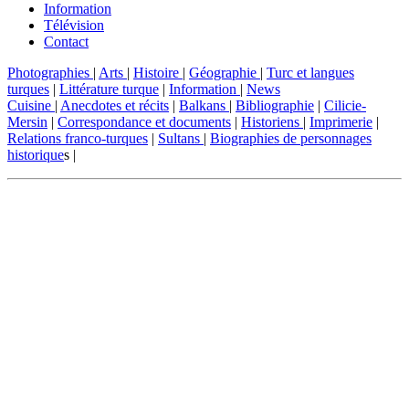
Information
Télévision
Contact
Photographies
|
Arts
|
Histoire
|
Géographie
|
Turc et langues
turques
|
Littérature turque
|
Information
|
News
Cuisine
|
Anecdotes et récits
|
Balkans
|
Bibliographie
|
Cilicie-
Mersin
|
Correspondance et documents
|
Historiens
|
Imprimerie
|
Relations franco-turques
|
Sultans
|
Biographies de personnages
historique
s |