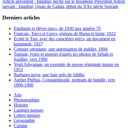
Article précédent : Istanbul, pêche sur le Bosphore
Précédent
Article
suivant : Istanbul, Quais de Galata, début du XXe siècle
Suivant
Derniers articles
Etudiants et élèves turcs, de 1930 aux années 70
Français, Turcs et Grecs, régions de Bursa et Izmir, 1922
Ecrire le Turc avec des caractères grecs, un document en
karamanli, 1927
Censure ottomane, une autorisation de publier, 1894
Turquie, types et moeurs d'après les photos de Sebah et
Joaillier, vers 1900
Yeşil Adıyaman, un exemple de presse régionale turque en
1953
Barbaros koyu, une baie près de Silifke
Atelier Phébus, Constantinople, portraits de famille, vers
1890-1900
Arts
Photographies
Histoire
Langues turques
Lettres turques
Géographie
Cuisine