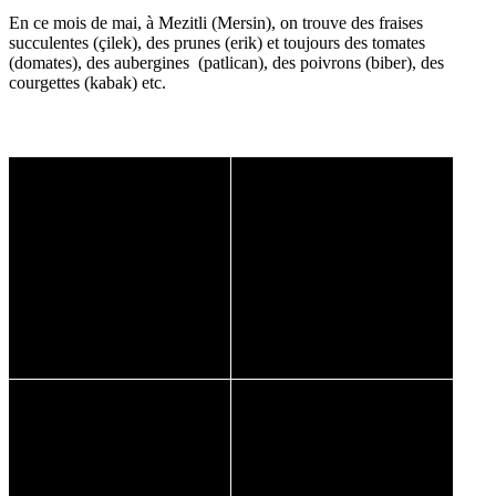
En ce mois de mai, à Mezitli (Mersin), on trouve des fraises
succulentes (çilek), des prunes (erik) et toujours des tomates
(domates), des aubergines (patlican), des poivrons (biber), des
courgettes (kabak) etc.