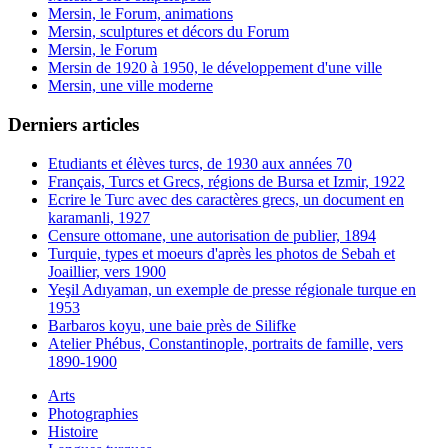
Mersin, le Forum, animations
Mersin, sculptures et décors du Forum
Mersin, le Forum
Mersin de 1920 à 1950, le développement d'une ville
Mersin, une ville moderne
Derniers articles
Etudiants et élèves turcs, de 1930 aux années 70
Français, Turcs et Grecs, régions de Bursa et Izmir, 1922
Ecrire le Turc avec des caractères grecs, un document en
karamanli, 1927
Censure ottomane, une autorisation de publier, 1894
Turquie, types et moeurs d'après les photos de Sebah et
Joaillier, vers 1900
Yeşil Adıyaman, un exemple de presse régionale turque en
1953
Barbaros koyu, une baie près de Silifke
Atelier Phébus, Constantinople, portraits de famille, vers
1890-1900
Arts
Photographies
Histoire