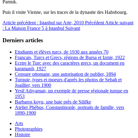
Pamuk.
Puis il visite Vienne, sur les traces de la dynastie des Habsbourg.
Article précédent : Istanbul sur Arte, 2010
Précédent
Article suivant
: La Maison France 5 à Istanbul
Suivant
Derniers articles
Etudiants et élèves turcs, de 1930 aux années 70
Français, Turcs et Grecs, régions de Bursa et Izmir, 1922
Ecrire le Turc avec des caractères grecs, un document en
karamanli, 1927
Censure ottomane, une autorisation de publier, 1894
Turquie, types et moeurs d'après les photos de Sebah et
Joaillier, vers 1900
Yeşil Adıyaman, un exemple de presse régionale turque en
1953
Barbaros koyu, une baie près de Silifke
Atelier Phébus, Constantinople, portraits de famille, vers
1890-1900
Arts
Photographies
Histoire