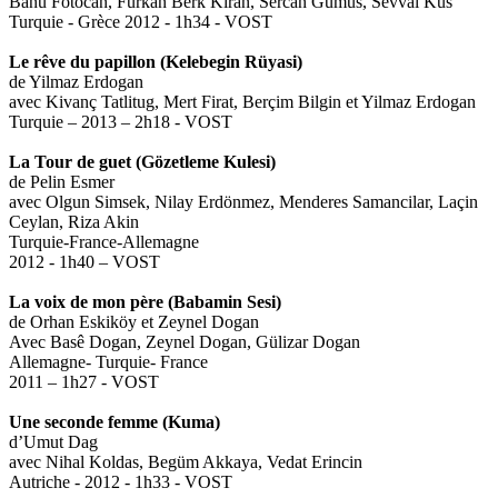
Banu Fotocan, Furkan Berk Kiran, Sercan Gümüs, Sevval Kus
Turquie - Grèce 2012 - 1h34 - VOST
Le rêve du papillon (Kelebegin Rüyasi)
de Yilmaz Erdogan
avec Kivanç Tatlitug, Mert Firat, Berçim Bilgin et Yilmaz Erdogan
Turquie – 2013 – 2h18 - VOST
La Tour de guet (Gözetleme Kulesi)
de Pelin Esmer
avec Olgun Simsek, Nilay Erdönmez, Menderes Samancilar, Laçin
Ceylan, Riza Akin
Turquie-France-Allemagne
2012 - 1h40 – VOST
La voix de mon père (Babamin Sesi)
de Orhan Eskiköy et Zeynel Dogan
Avec Basê Dogan, Zeynel Dogan, Gülizar Dogan
Allemagne- Turquie- France
2011 – 1h27 - VOST
Une seconde femme (Kuma)
d’Umut Dag
avec Nihal Koldas, Begüm Akkaya, Vedat Erincin
Autriche - 2012 - 1h33 - VOST