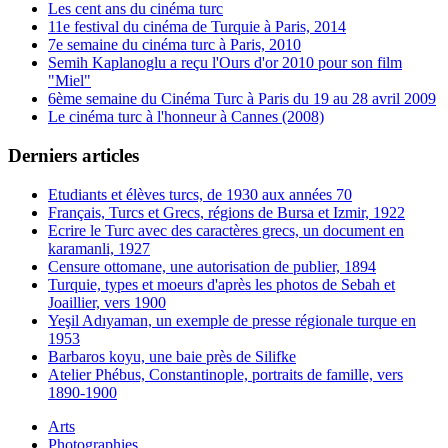
Les cent ans du cinéma turc
11e festival du cinéma de Turquie à Paris, 2014
7e semaine du cinéma turc à Paris, 2010
Semih Kaplanoglu a reçu l'Ours d'or 2010 pour son film
"Miel"
6ème semaine du Cinéma Turc à Paris du 19 au 28 avril 2009
Le cinéma turc à l'honneur à Cannes (2008)
Derniers articles
Etudiants et élèves turcs, de 1930 aux années 70
Français, Turcs et Grecs, régions de Bursa et Izmir, 1922
Ecrire le Turc avec des caractères grecs, un document en
karamanli, 1927
Censure ottomane, une autorisation de publier, 1894
Turquie, types et moeurs d'après les photos de Sebah et
Joaillier, vers 1900
Yeşil Adıyaman, un exemple de presse régionale turque en
1953
Barbaros koyu, une baie près de Silifke
Atelier Phébus, Constantinople, portraits de famille, vers
1890-1900
Arts
Photographies