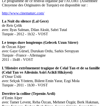
Le programme de ce festival organisé par l'ACORT (Assemblée
Citoyenne des Originaires de Turquie) est disponible sur :
http://www.cinematurc.com/
La Nuit du silence (Lal Gece)
de Reis Çelik
avec Ilyas Salman, Dilan Aksüt, Sabri Tutal
Turquie - 2012 - 1h32 - VOST
Le temps dure longtemps (Gelecek Uzun Sürer)
de Özcan Alper
avec Gaye Gürsel, Durukan Ordu, Sarkis Seropyan
Turquie –France - Allemagne
2011 - 1h48 - VOST
L’Histoire extrêmement tragique de Celal Tan et de sa famille
(Celal Tan ve Ailesinin Asiri Acikli Hikâyesi)
d’Onur Ünlü
avec Selçuk Yöntem, Bülent Emin Yarar, Ezgi Mola
Turquie - 2011 - 1h30 - VOST
Derrière la colline (Tepenin Ardi)
d’Emin Alper
avec Tamer Levent, Reha Özcan, Mehmet Özgür, Berk Hakman,