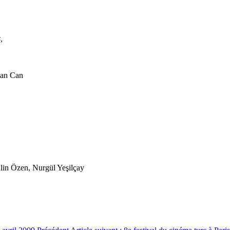
,
kan Can
lin Özen, Nurgül Yeşilçay