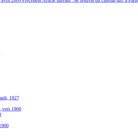
 avril 2009
Précédent
Article suivant : 8e festival du cinéma turc à Par
"
anli, 1927
r, vers 1900
3
-1900