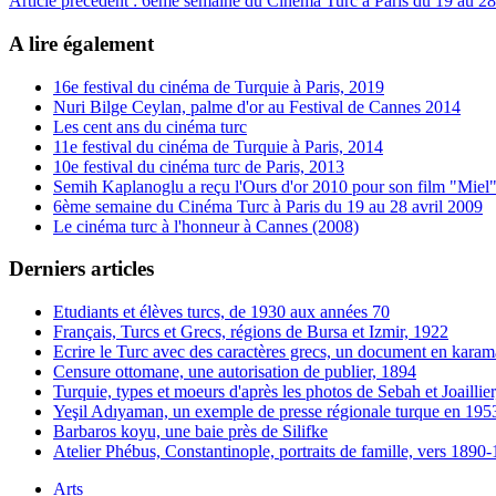
Article précédent : 6ème semaine du Cinéma Turc à Paris du 19 au 28
A lire également
16e festival du cinéma de Turquie à Paris, 2019
Nuri Bilge Ceylan, palme d'or au Festival de Cannes 2014
Les cent ans du cinéma turc
11e festival du cinéma de Turquie à Paris, 2014
10e festival du cinéma turc de Paris, 2013
Semih Kaplanoglu a reçu l'Ours d'or 2010 pour son film "Miel
6ème semaine du Cinéma Turc à Paris du 19 au 28 avril 2009
Le cinéma turc à l'honneur à Cannes (2008)
Derniers articles
Etudiants et élèves turcs, de 1930 aux années 70
Français, Turcs et Grecs, régions de Bursa et Izmir, 1922
Ecrire le Turc avec des caractères grecs, un document en karam
Censure ottomane, une autorisation de publier, 1894
Turquie, types et moeurs d'après les photos de Sebah et Joaillie
Yeşil Adıyaman, un exemple de presse régionale turque en 195
Barbaros koyu, une baie près de Silifke
Atelier Phébus, Constantinople, portraits de famille, vers 1890
Arts