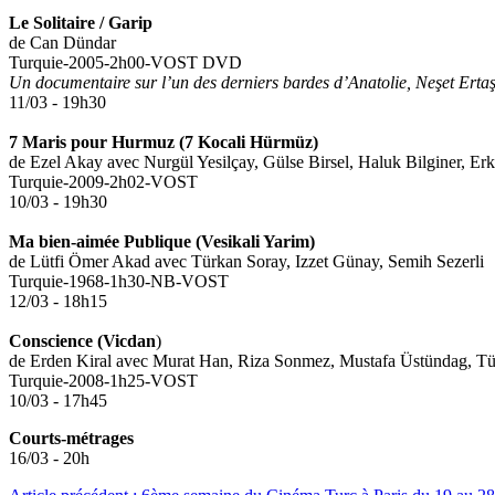
Le Solitaire / Garip
de Can Dündar
Turquie-2005-2h00-VOST DVD
Un documentaire sur l’un des derniers bardes d’Anatolie, Neşet Ertaş
11/03 - 19h30
7 Maris pour Hurmuz (7 Kocali Hürmüz)
de Ezel Akay avec Nurgül Yesilçay, Gülse Birsel, Haluk Bilginer, Er
Turquie-2009-2h02-VOST
10/03 - 19h30
Ma bien-aimée Publique (Vesikali Yarim)
de Lütfi Ömer Akad avec Türkan Soray, Izzet Günay, Semih Sezerli
Turquie-1968-1h30-NB-VOST
12/03 - 18h15
Conscience (Vicdan
)
de Erden Kiral avec Murat Han, Riza Sonmez, Mustafa Üstündag, Tü
Turquie-2008-1h25-VOST
10/03 - 17h45
Courts-métrages
16/03 - 20h