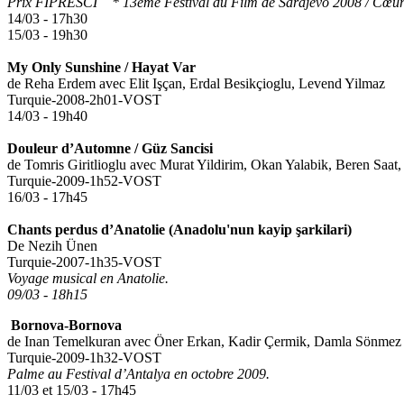
Prix FIPRESCI * 13ème Festival du Film de Sarajevo 2008 / Cœur
14/03 - 17h30
15/03 - 19h30
My Only Sunshine / Hayat Var
de Reha Erdem avec Elit Işçan, Erdal Besikçioglu, Levend Yilmaz
Turquie-2008-2h01-VOST
14/03 - 19h40
Douleur d’Automne / Güz Sancisi
de Tomris Giritlioglu avec Murat Yildirim, Okan Yalabik, Beren Saat
Turquie-2009-1h52-VOST
16/03 - 17h45
Chants perdus d’Anatolie (Anadolu'nun kayip ş
arkilari)
De Nezih Ünen
Turquie-2007-1h35-VOST
Voyage musical en Anatolie.
09/03 - 18h15
Bornova-Bornova
de Inan Temelkuran avec Öner Erkan, Kadir Çermik, Damla Sönmez
Turquie-2009-1h32-VOST
Palme au Festival d’Antalya en octobre 2009.
11/03 et 15/03 - 17h45