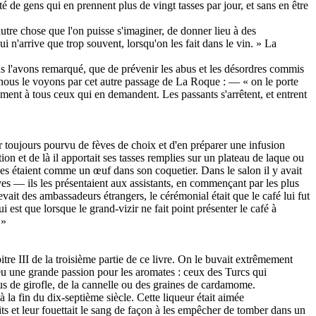
nité de gens qui en prennent plus de vingt tasses par jour, et sans en être
autre chose que l'on puisse s'imaginer, de donner lieu à des
ui n'arrive que trop souvent, lorsqu'on les fait dans le vin. » La
ous l'avons remarqué, que de prévenir les abus et les désordres commis
que nous le voyons par cet autre passage de La Roque : — « on le porte
ement à tous ceux qui en demandent. Les passants s'arrêtent, et entrent
ir toujours pourvu de fèves de choix et d'en préparer une infusion
tion et de là il apportait ses tasses remplies sur un plateau de laque ou
elles étaient comme un œuf dans son coquetier. Dans le salon il y avait
ves — ils les présentaient aux assistants, en commençant par les plus
vait des ambassadeurs étrangers, le cérémonial était que le café lui fut
est que lorsque le grand-vizir ne fait point présenter le café à
 »
itre III de la troisième partie de ce livre. On le buvait extrêmement
rs eu une grande passion pour les aromates : ceux des Turcs qui
ous de girofle, de la cannelle ou des graines de cardamome.
a fin du dix-septième siècle. Cette liqueur était aimée
rits et leur fouettait le sang de façon à les empêcher de tomber dans un