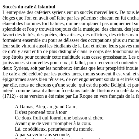
Succès du café à Istanbul
L'entreprise des cafetiers syriens eut un succès merveilleux. De tous les
éloges que l'on en avait ouï faire par les pèlerins ; chacun en fut enc
étaient des hommes fort habiles, qui ne comptaient pas uniquement sur 
splendide et l'on y trouvait toujours de la musique, des chants, des jeu
favori des lettrés, des poètes, des artistes, des officiers, des riches mar
formaient ensemble ou pour se délasser des occupations plus ou moins s
leur suite vinrent aussi les étudiants de la Loi et même leurs graves mu
ce qu'il y avait enfin de plus distingué clans le corps des fonctionnair
trop étroits pour contenir cette multitude sans cesse grossissante. Le
jouissances si nouvelles pour eux ; il fallut, pour recevoir et contenter
deux Syriens, soit par les nombreux émules que leur prospérité inouïe a
Le café a été célébré par les poètes turcs, moins souvent il est vrai, e
épigrammes assez bien réussies, de cet engouement soudain et irrésistib
par elle, nous ne citerons qu'une seule, qui est du poète Belighi, et pa
intérêt comme faisant allusion à certains faits de l'histoire du café dans
(1712) - et sa version a été mise par La Roque en vers français de la f
A Damas, Alep, au grand Caire,
Il s'est promené tour à tour.
Ce doux fruit qui fournit une boisson si chère,
Avant que de venir triompher à la cour.
Là, ce séditieux, perturbateur du monde,
A par sa vertu sans seconde,