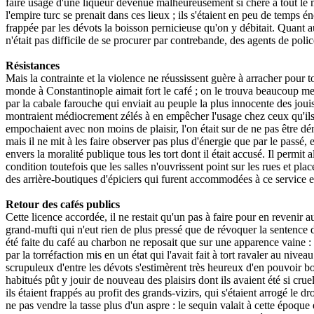
faire usage d'une liqueur devenue malheureusement si chère à tout le m
l'empire turc se prenait dans ces lieux ; ils s'étaient en peu de temps
frappée par les dévots la boisson pernicieuse qu'on y débitait. Quant 
n'était pas difficile de se procurer par contrebande, des agents de polic
Résistances
Mais la contrainte et la violence ne réussissent guère à arracher pour to
monde à Constantinople aimait fort le café ; on le trouva beaucoup meill
par la cabale farouche qui enviait au peuple la plus innocente des joui
montraient médiocrement zélés à en empêcher l'usage chez ceux qu'ils ét
empochaient avec non moins de plaisir, l'on était sur de ne pas être d
mais il ne mit à les faire observer pas plus d'énergie que par le passé, e
envers la moralité publique tous les tort dont il était accusé. Il permit 
condition toutefois que les salles n'ouvrissent point sur les rues et p
des arrière-boutiques d'épiciers qui furent accommodées à ce service e
Retour des cafés publics
Cette licence accordée, il ne restait qu'un pas à faire pour en revenir a
grand-mufti qui n'eut rien de plus pressé que de révoquer la sentence 
été faite du café au charbon ne reposait que sur une apparence vaine : 
par la torréfaction mis en un état qui l'avait fait à tort ravaler au ni
scrupuleux d'entre les dévots s'estimèrent très heureux d'en pouvoir bo
habitués pût y jouir de nouveau des plaisirs dont ils avaient été si cr
ils étaient frappés au profit des grands-vizirs, qui s'étaient arrogé le 
ne pas vendre la tasse plus d'un aspre : le sequin valait à cette époque e