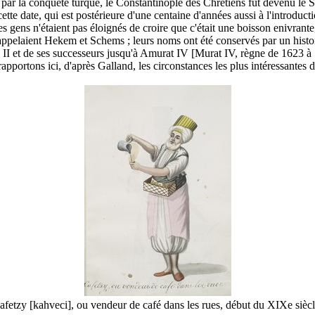
, par la conquête turque, le Constantinople des Chrétiens fut devenu le
e date, qui est postérieure d'une centaine d'années aussi à l'introducti
s gens n'étaient pas éloignés de croire que c'était une boisson enivrante,
'appelaient Hekem et Schems ; leurs noms ont été conservés par un historio
II et de ses successeurs jusqu'à Amurat IV [Murat IV, règne de 1623 à 1
portons ici, d'après Galland, les circonstances les plus intéressantes de
afetzy [kahveci], ou vendeur de café dans les rues, début du XIXe sièc