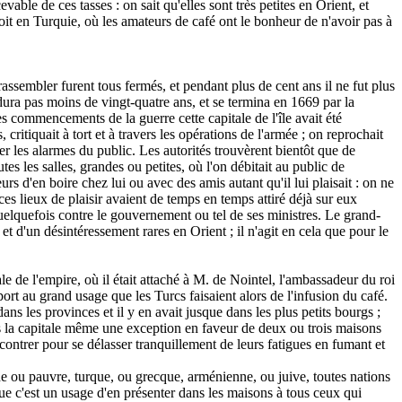
ble de ces tasses : on sait qu'elles sont très petites en Orient, et
boit en Turquie, où les amateurs de café ont le bonheur de n'avoir pas à
 rassembler furent tous fermés, et pendant plus de cent ans il ne fut plus
 dura pas moins de vingt-quatre ans, et se termina en 1669 par la
s commencements de la guerre cette capitale de l'île avait été
 critiquait à tort et à travers les opérations de l'armée ; on reprochait
r les alarmes du public. Les autorités trouvèrent bientôt que de
tes les salles, grandes ou petites, où l'on débitait au public de
urs d'en boire chez lui ou avec des amis autant qu'il lui plaisait : on ne
s lieux de plaisir avaient de temps en temps attiré déjà sur eux
s quelquefois contre le gouvernement ou tel de ses ministres. Le grand-
t d'un désintéressement rares en Orient ; il n'agit en cela que pour le
le de l'empire, où il était attaché à M. de Nointel, l'ambassadeur du roi
pport au grand usage que les Turcs faisaient alors de l'infusion du café.
ans les provinces et il y en avait jusque dans les plus petits bourgs ;
dans la capitale même une exception en faveur de deux ou trois maisons
ncontrer pour se délasser tranquillement de leurs fatigues en fumant et
he ou pauvre, turque, ou grecque, arménienne, ou juive, toutes nations
ue c'est un usage d'en présenter dans les maisons à tous ceux qui