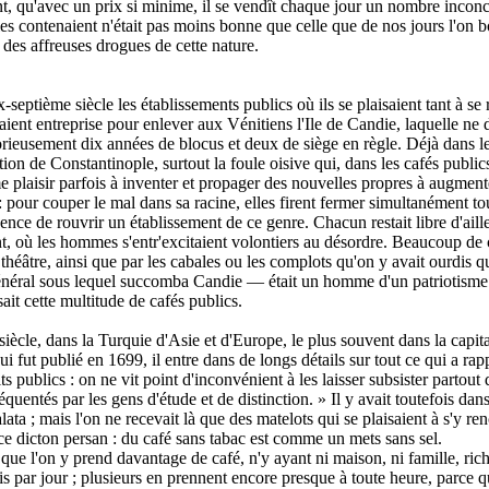
, qu'avec un prix si minime, il se vendît chaque jour un nombre inconceva
lles contenaient n'était pas moins bonne que celle que de nos jours l'on 
 des affreuses drogues de cette nature.
-septième siècle les établissements publics où ils se plaisaient tant à se
vaient entreprise pour enlever aux Vénitiens l'Ile de Candie, laquelle ne
lorieusement dix années de blocus et deux de siège en règle. Déjà dans le
ation de Constantinople, surtout la foule oisive qui, dans les cafés publics,
 plaisir parfois à inventer et propager des nouvelles propres à augmente
 : pour couper le mal dans sa racine, elles firent fermer simultanément tou
icence de rouvrir un établissement de ce genre. Chacun restait libre d'aille
, où les hommes s'entr'excitaient volontiers au désordre. Beaucoup de ce
 le théâtre, ainsi que par les cabales ou les complots qu'on y avait ourdi
re général sous lequel succomba Candie — était un homme d'un patriotisme e
isait cette multitude de cafés publics.
iècle, dans la Turquie d'Asie et d'Europe, le plus souvent dans la capita
qui fut publié en 1699, il entre dans de longs détails sur tout ce qui a ra
 publics : on ne vit point d'inconvénient à les laisser subsister partout d
fréquentés par les gens d'étude et de distinction. » Il y avait toutefois 
ata ; mais l'on ne recevait là que des matelots qui se plaisaient à s'y re
 ce dicton persan : du café sans tabac est comme un mets sans sel.
que l'on y prend davantage de café, n'y ayant ni maison, ni famille, ric
is par jour ; plusieurs en prennent encore presque à toute heure, parce q