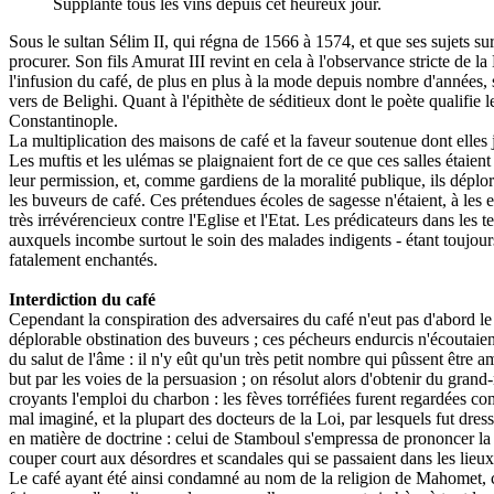
Supplanté tous les vins depuis cet heureux jour.
Sous le sultan Sélim II, qui régna de 1566 à 1574, et que ses sujets su
procurer. Son fils Amurat III revint en cela à l'observance stricte de l
l'infusion du café, de plus en plus à la mode depuis nombre d'années, se 
vers de Belighi. Quant à l'épithète de séditieux dont le poète qualifie l
Constantinople.
La multiplication des maisons de café et la faveur soutenue dont elles jo
Les muftis et les ulémas se plaignaient fort de ce que ces salles étaien
leur permission, et, comme gardiens de la moralité publique, ils déplor
les buveurs de café. Ces prétendues écoles de sagesse n'étaient, à les 
très irrévérencieux contre l'Eglise et l'Etat. Les prédicateurs dans les
auxquels incombe surtout le soin des malades indigents - étant toujours
fatalement enchantés.
Interdiction du café
Cependant la conspiration des adversaires du café n'eut pas d'abord le
déplorable obstination des buveurs ; ces pécheurs endurcis n'écoutaient 
du salut de l'âme : il n'y eût qu'un très petit nombre qui pûssent être a
but par les voies de la persuasion ; on résolut alors d'obtenir du gran
croyants l'emploi du charbon : les fèves torréfiées furent regardées co
mal imaginé, et la plupart des docteurs de la Loi, par lesquels fut dres
en matière de doctrine : celui de Stamboul s'empressa de prononcer la c
couper court aux désordres et scandales qui se passaient dans les lieu
Le café ayant été ainsi condamné au nom de la religion de Mahomet, ce 