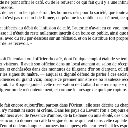
e ne point offrir le café, ou de le refuser ; ce qui fait qu'il y a une infi
oissons.
de lier d'un lien plus étroit, les hommes nés pour la société, que toute 
 qui n'est pas obscurci de fumée, et qu'on ne les oublie pas aisément, ce q
 affectés au débit de l'infusion de café, l'autorité n'avait eu en vue, n
esse : il n'était du reste nullement interdit d'en boire en public, ainsi 
es, avec du feu par-dessous sur un réchaud, et on le distribue fort propr
r de les recevoir. »
it l'intendant ou l'officier du café, dont l'unique emploi était de se ten
ux visiteurs. Il avait son officine dans un local attenant au salon de récep
tites, et enchâssées dans des montures de filigrane d'or ou d'argent, où 
ar les signes du maître, — auquel sa dignité défend de parler à ces escla
 audiences du grand-vizir, lorsque ce premier ministre de Sa Hautesse rece
rait. La Roque ajoute à cette observation de Galland une remarque « qui 
'aigreur ou de mécontentement, et comme le présage de quelque rupture.
fait encore aujourd'hui partout dans l'Orient ; elle sera décrite au chap
l'on n'y mettait ni sucre ni crème. Dans les pays du Levant l'on a toujou
lontiers avec de l'essence d'ambre, de la badiane ou anis étoilé, des cl
coup à donner au café la vogue énorme qu'il eut dans cette capitale à l
'ennui de leurs longues journées inoccupées; elle leur réveillait les esp