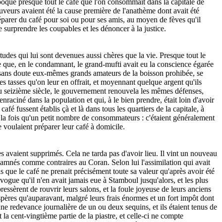
poque presque tout le café que l'on consommait dans la capitale de
buveurs avaient été la cause première de l'anathème dont avait été
éparer du café pour soi ou pour ses amis, au moyen de fèves qu'il
e surprendre les coupables et les dénoncer à la justice.
bitudes qui lui sont devenues aussi chères que la vie. Presque tout le
ste que, en le condamnant, le grand-mufti avait eu la conscience égarée
ent sans doute eux-mêmes grands amateurs de la boisson prohibée, se
es tasses qu'on leur en offrait, et moyennant quelque argent qu'ils
n du seizième siècle, le gouvernement renouvela les mêmes défenses,
enraciné dans la population et qui, à le bien prendre, était loin d'avoir
afé fussent établis çà et là dans tous les quartiers de la capitale, à
 à la fois qu'un petit nombre de consommateurs : c'étaient généralement
 voulaient préparer leur café à domicile.
 les avaient supprimés. Cela ne tarda pas d'avoir lieu. Il vint un nouveau
ndamnés comme contraires au Coran. Selon lui l'assimilation qui avait
s que le café ne prenait précisément toute sa valeur qu'après avoir été
 vogue qu'il n'en avait jamais eue à Stamboul jusqu'alors, et les plus
essèrent de rouvrir leurs salons, et la foule joyeuse de leurs anciens
spères qu'auparavant, malgré leurs frais énormes et un fort impôt dont
e une redevance journalière de un ou deux sequins, et ils étaient tenus de
t la cent-vingtième partie de la piastre, et celle-ci ne compte