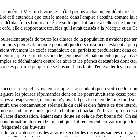
rnommèrent Mest ou l'ivrogne, il était permis à chacun, en dépit du Coran
a Loi et il entendait que tout le monde dans l'empire s'abstînt, comme lui
débitait à très bon marché, de sorte qu'il fut facile à celle-ci de faire o
e café, elle a rapport aux troubles qu'il avait causés à la Mecque et au C
uissaient auprès de toutes les classes de la population n'avaient pas tardé 
t toujours pleines de monde pendant que leurs mosquées restaient à peu pr
aient vivement les excès scandaleux qui parfois se produisaient dans ces
entendre, que des rendez-vous de gens oisifs et malcontents qui s'y rasse
 temples se déchaînaient contre les abus et les péchés détestables dont ét
 mêlés parmi le peuple, ne se faisaient pas faute d'en exciter les passion
 succès sur lequel ils avaient compté. L'ascendant qu'en vertu de leur mi
guère les pieuses réprimandes dont on les poursuivait sans cesse pour les
menés à résipiscence, et encore n'y avait-il pas bien lieu de faire fond sur
d-mufti une condamnation solennelle du café et d'en faire à ce titre int
mme n'étant autre chose que du charbon, et partant l'infusion qui en résu
sé l'acte d'accusation, étaient sans doute en cela de fort bonne foi. On s
ondamnation désirée de lui, soit qu'il fût réellement convaincu que le c
x fréquentés des buveurs.
fut aux autorités civiles à faire exécuter les décisions sacrées du gran