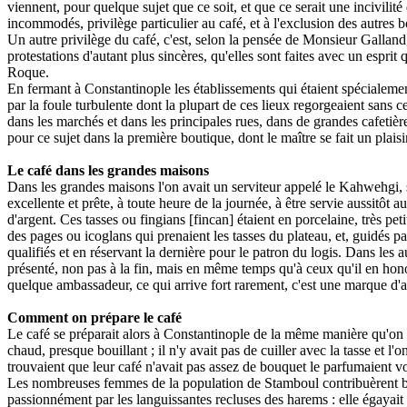
viennent, pour quelque sujet que ce soit, et que ce serait une incivilité d
incommodés, privilège particulier au café, et à l'exclusion des autres b
Un autre privilège du café, c'est, selon la pensée de Monsieur Galland, 
protestations d'autant plus sincères, qu'elles sont faites avec un esprit
Roque.
En fermant à Constantinople les établissements qui étaient spécialement
par la foule turbulente dont la plupart de ces lieux regorgeaient sans c
dans les marchés et dans les principales rues, dans de grandes cafetièr
pour ce sujet dans la première boutique, dont le maître se fait un plaisi
Le café dans les grandes maisons
Dans les grandes maisons l'on avait un serviteur appelé le Kahwehgi, so
excellente et prête, à toute heure de la journée, à être servie aussitôt a
d'argent. Ces tasses ou fingians [fincan] étaient en porcelaine, très pe
des pages ou icoglans qui prenaient les tasses du plateau, et, guidés p
qualifiés et en réservant la dernière pour le patron du logis. Dans les
présenté, non pas à la fin, mais en même temps qu'à ceux qu'il en hono
quelque ambassadeur, ce qui arrive fort rarement, c'est une marque d
Comment on prépare le café
Le café se préparait alors à Constantinople de la même manière qu'on le 
chaud, presque bouillant ; il n'y avait pas de cuiller avec la tasse et 
trouvaient que leur café n'avait pas assez de bouquet le parfumaient vo
Les nombreuses femmes de la population de Stamboul contribuèrent beau
passionnément par les languissantes recluses des harems : elle égayait l