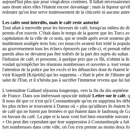
aujourd'hui plus que pour vingt-deux centimes. Il fallait nécessairement
sans doute alors elles l'étaient encore davantage ; mais la liqueur qu'e
redouter qu'on leur serve traitreusement de la chicorée ni aucune autre
Les cafés sont interdits, mais le café reste autorisé
Tout allait à merveille pour les buveurs de café, lorsqu'au milieu du dix
permis d'en rouvrir. C'était dans le temps de la guerre que les Turcs a
capitulation de la ville de ce nom, qui se rendit après avoir soutenu g
inutilement assiégée trois fois; ces insuccès avaient fort irrité la popul
au gouvernement tous les échecs éprouvés par celle-ci, et prenait même
pareils abus ne devaient pas être tolérés de la part des sujets du sultan
l'infusion de café, et personne, à quelque prix que ce fût, n'obtint la l
voulait qu'empêcher les réunions nombreuses et ouvertes a. tout venant
l'attention de la police par les excès et les débauches dont ils étaient
vizir Kiuprili [Köprülü] qui les supprima - c'était le père de l'illust
salut de l'Etat, et il n'hésita pas à sacrifier l'immense revenu que lui fa
L'orientaliste Galland séjourna longtemps, vers la fin du dix-septième s
de France. Dans son intéressant opuscule intitulé
Lettre sur le café
, 
Il nous dit que ce n'est qu'à Constantinople qu'on en supprima les débits
les plus riches se trouvaient à Damas où « plus qu'ailleurs ils étaient 
de café qui ne furent pas fermées et qui étaient dans le faubourg de Gal
en buvant du café. La pipe et la tasse vont fort bien ensemble suivant
« On peut dire cependant que leur suppression à Constantinople a fait 
fort nombreuses dans cette ville, où l'on n'en prenne au moins deux fo