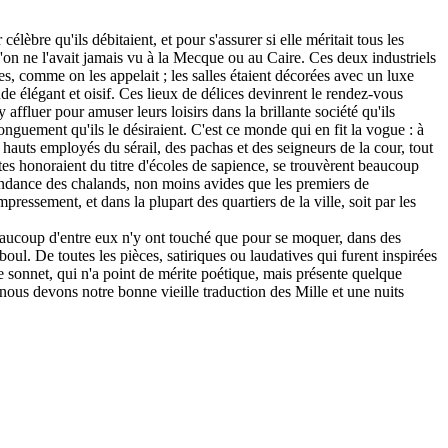
lèbre qu'ils débitaient, et pour s'assurer si elle méritait tous les
u'on ne l'avait jamais vu à la Mecque ou au Caire. Ces deux industriels
s, comme on les appelait ; les salles étaient décorées avec un luxe
nde élégant et oisif. Ces lieux de délices devinrent le rendez-vous
 y affluer pour amuser leurs loisirs dans la brillante société qu'ils
nguement qu'ils le désiraient. C'est ce monde qui en fit la vogue : à
s hauts employés du sérail, des pachas et des seigneurs de la cour, tout
astes honoraient du titre d'écoles de sapience, se trouvèrent beaucoup
abondance des chalands, non moins avides que les premiers de
pressement, et dans la plupart des quartiers de la ville, soit par les
. Beaucoup d'entre eux n'y ont touché que pour se moquer, dans des
ul. De toutes les pièces, satiriques ou laudatives qui furent inspirées
 de sonnet, qui n'a point de mérite poétique, mais présente quelque
 nous devons notre bonne vieille traduction des Mille et une nuits