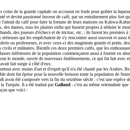
 coins de la grande capitale on accourut en foule pour goûter la liqueur cé
hanté et devint passionné buveur de café, par un entraînement plus fort q
l'attrait du café pour faire la fortune de leurs maisons ou Kahwa-Kahne
x, des danses, tous les plaisirs enfin qui fussent propres à séduire le mo
chands, des joueurs d'échecs et de trictrac, etc. ; ils furent les premiers à
érieuses qui les empêchaient de s'y rencontrer aussi souvent et aussi lo
deris ou professeurs, et avec ceux-ci des magistrats grands et petits, de
es civils et militaires. Bientôt ces deux premiers cafés, que les enthousi
s classes inférieures de la population commençaient aussi à fournir en 
 tout le monde, ouvrir de nouveaux établissements, ce qui fut fait avec em
vait fait surgir à côté d'eux.
t surtout avec moins d'art et d'esprit qu'il n'a été chanté par les Arabes
le dont fut éprise pour la nouvelle boisson toute la population de Stambo
raît avoir été composée vers la fin du seizième siècle : c'est une espèce
 la Turquie. Il a été traduit par
Galland
- c'est au même orientaliste que
açon que voici :