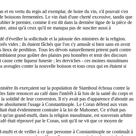
 et en vertu du regis ad exemplar, de boire du vin, s'il pouvait s'en
 de boissons fermentées. Le vin était d'une cherté excessive, tandis que
ublier le premier, comme il est dit dans la dernière ligne de la pièce de
aire, ainsi qu'à ceux qu'il ne manqua pas de susciter aussi à
d'éveiller la sollicitude et la jalousie des ministres de la religion.
ès vides ; ils étaient fâchés que l'on s'y amusât si bien sans en avoir
 lieux de perdition. Tous les dévots naturellement prirent parti contre
mblaient pour goûter des plaisirs peu honnêtes et tenir des discours
ait cause cette liqueur funeste ; les derviches - ces moines musulmans
s aveugles contre la nouvelle boisson et tous ceux qui en étaient si
nistère ils exerçaient sur la population de Stamboul échoua contre la
 faire renoncer au café dans l'intérêt à là fois de la santé du corps et
 la solidité de leur conversion. Il n'y avait pas d'apparence d'aboutir au
erdire absolument l'usage à Constantinople. Le Coran défend aux vrais
ltait était évidemment contraire à la loi de Mahomet. Ce n'était pas
ait qu'un grand-mufti, dans la religion musulmane, est souverain arbitre
afé était réprouvé par le Coran, soit qu'il ne vit que ce moyen de
d-mufti et de veiller à ce que personne à Constantinople ne continuât à