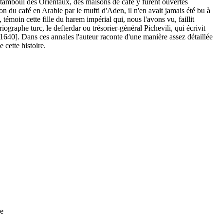
 Stamboul des Orientaux, des maisons de café y furent ouvertes
on du café en Arabie par le mufti d'Aden, il n'en avait jamais été bu à
 témoin cette fille du harem impérial qui, nous l'avons vu, faillit
graphe turc, le defterdar ou trésorier-général Pichevili, qui écrivit
640]. Dans ces annales l'auteur raconte d'une manière assez détaillée
 cette histoire.
le