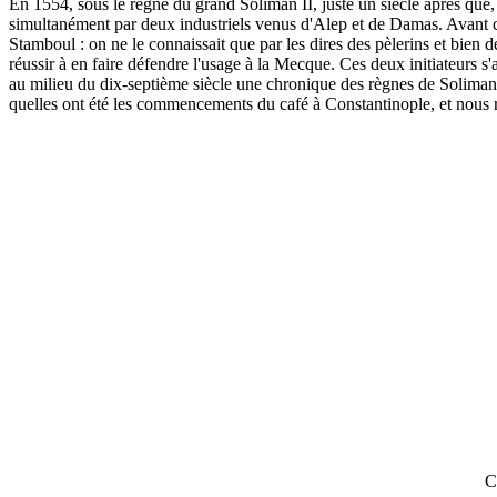
En 1554, sous le règne du grand Soliman II, juste un siècle après que
simultanément par deux industriels venus d'Alep et de Damas. Avant cett
Stamboul : on ne le connaissait que par les dires des pèlerins et bien de
réussir à en faire défendre l'usage à la Mecque. Ces deux initiateurs s
au milieu du dix-septième siècle une chronique des règnes de Soliman 
quelles ont été les commencements du café à Constantinople, et nous rap
C