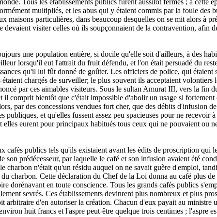
onde. Tous les établissements publics furent aussitôt fermés ; à cette é
 énormément multipliés, et les abus qui y étaient commis par la foule des 
aux maisons particulières, dans beaucoup desquelles on se mit alors à pr
e devaient visiter celles où ils soupçonnaient de la contravention, afin d
ujours une population entière, si docile qu'elle soit d'ailleurs, à des ha
eur lorsqu'il eut l'attrait du fruit défendu, et l'on était persuadé du re
ssances qu'il lui fût donné de goûter. Les officiers de police, qui étai
aient chargés de surveiller; le plus souvent ils acceptaient volontiers l
énoncé par ces aimables visiteurs. Sous le sultan Amurat III, vers la fi
t il comprit bientôt que c'était impossible d'abolir un usage si fortement 
alors, par des concessions vendues fort cher, que des débits d'infusion de c
laces publiques, et qu'elles fussent assez peu spacieuses pour ne recevoir
t elles eurent pour principaux habitués tous ceux qui ne pouvaient ou ne
ux cafés publics tels qu'ils existaient avant les édits de proscription qui
de son prédécesseur, par laquelle le café et son infusion avaient été co
le charbon n'était qu'un résidu auquel on ne savait guère d'emploi, tandi
veau du charbon. Cette déclaration du Chef de la Loi donna au café plus de
ire dorénavant en toute conscience. Tous les grands cafés publics s'empr
uellement sevrés. Ces établissements devinrent plus nombreux et plus pro
droit arbitraire d'en autoriser la création. Chacun d'eux payait au ministr
nviron huit francs et l'aspre peut-être quelque trois centimes ; l'aspre es