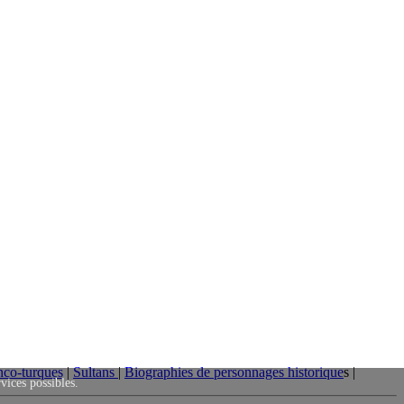
nco-turques
|
Sultans
|
Biographies de personnages historique
s |
rvices possibles.