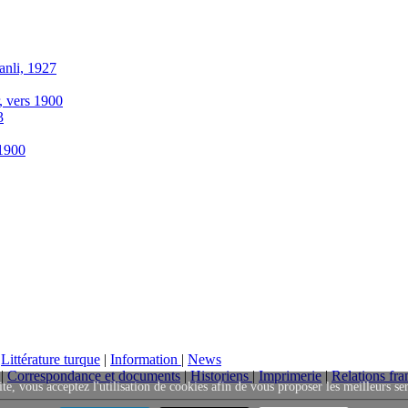
anli, 1927
r, vers 1900
3
-1900
|
Littérature turque
|
Information
|
News
|
Correspondance et documents
|
Historiens
|
Imprimerie
|
Relations fra
ite, vous acceptez l'utilisation de cookies afin de vous proposer les meilleurs se