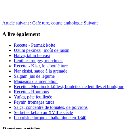
Article suivant : Café turc, courte anthologie
Suivant
A lire également
Recette - Parmak köfte
Üzüm pekmezi, moût de raisin
Halva, tahin helvasi
Lentilles rouges, mercimek
Recette - Kisir, le taboulé turc
Nar eksisi, sauce à la grenade
Salgam, jus de légume
Magasins d'alimentation
Recette - Mercimek köftesi, boulettes de lentilles et boulgour
Recette - Houmous
Yufka, pâte feuilletée
Peynir, fromages turcs
Salça, concentré de tomates, de poivrons
Serbet et kebab au XVIIIe siècle
La cuisine turque et balkanique en 1840
Derniers articles