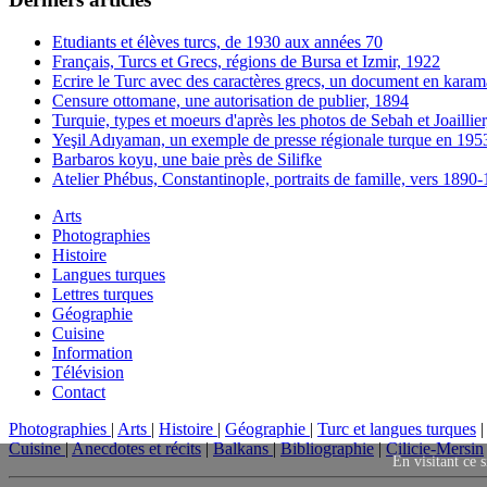
Etudiants et élèves turcs, de 1930 aux années 70
Français, Turcs et Grecs, régions de Bursa et Izmir, 1922
Ecrire le Turc avec des caractères grecs, un document en karam
Censure ottomane, une autorisation de publier, 1894
Turquie, types et moeurs d'après les photos de Sebah et Joaillie
Yeşil Adıyaman, un exemple de presse régionale turque en 195
Barbaros koyu, une baie près de Silifke
Atelier Phébus, Constantinople, portraits de famille, vers 1890
Arts
Photographies
Histoire
Langues turques
Lettres turques
Géographie
Cuisine
Information
Télévision
Contact
Photographies
|
Arts
|
Histoire
|
Géographie
|
Turc et langues turques
Cuisine
|
Anecdotes et récits
|
Balkans
|
Bibliographie
|
Cilicie-Mersin
En visitant ce s