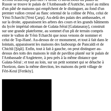
Russie se trouve le palais de l'Ambassade d'Autriche, noyé au milieu
d'un pâté de maisons qui empêchent de le distinguer, au fond d'un
premier vallon creusé au flanc oriental de la colline de Péra, celui de
Yèni-Tcharchi [Yeni Çarşı]. Au-delà des palais des ambassades, et
sur la droite, apparaissent les arbres des cours et les grands bâtiments
du lycée impérial ottoman de Galata-Séraï [Galatasaray], construit
sur une grande plateforme, au sommet d'un pli de terrain compris
entre le vallon de Yéni-Tcharchi que nous venons de nommer et
celui de Top-Hané. Au-dessus de ce monument, et tout à fait dans le
lointain, apparaissent les maisons des faubourgs de Pancaldi et de
Chichli [Şişli]. Enfin, tout à fait à gauche, on peut distinguer au-
dessus des toits des maisons le mât de pavillon planté sur le palais de
l'Ambassade d'Angleterre, à peu près à la même distance que
Galata-Séraï ; et tout au loin, sur un petit sommet qui se détache à
l'horizon, dans la même direction, les maisons du petit village de
Féri-Keuï [Feriköy].