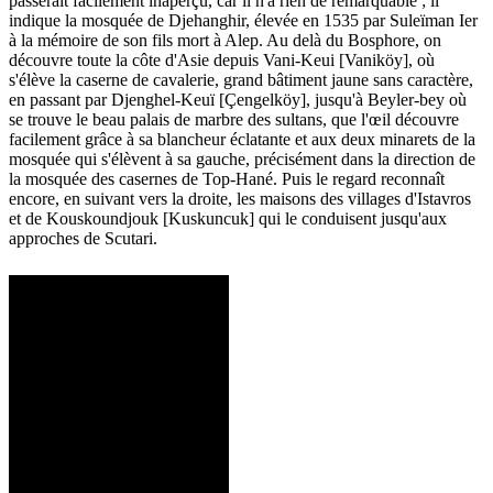
passerait facilement inaperçu, car il n'a rien de remarquable ; il
indique la mosquée de Djehanghir, élevée en 1535 par Suleïman Ier
à la mémoire de son fils mort à Alep. Au delà du Bosphore, on
découvre toute la côte d'Asie depuis Vani-Keui [Vaniköy], où
s'élève la caserne de cavalerie, grand bâtiment jaune sans caractère,
en passant par Djenghel-Keuï [Çengelköy], jusqu'à Beyler-bey où
se trouve le beau palais de marbre des sultans, que l'œil découvre
facilement grâce à sa blancheur éclatante et aux deux minarets de la
mosquée qui s'élèvent à sa gauche, précisément dans la direction de
la mosquée des casernes de Top-Hané. Puis le regard reconnaît
encore, en suivant vers la droite, les maisons des villages d'Istavros
et de Kouskoundjouk [Kuskuncuk] qui le conduisent jusqu'aux
approches de Scutari.