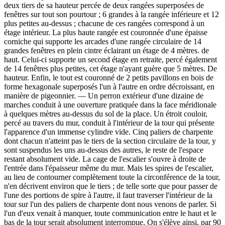
deux tiers de sa hauteur percée de deux rangées superposées de
fenêtres sur tout son pourtour ; 6 grandes à la rangée inférieure et 12
plus petites au-dessus ; chacune de ces rangées correspond à un
étage intérieur. La plus haute rangée est couronnée d'une épaisse
corniche qui supporte les arcades d'une rangée circulaire de 14
grandes fenêtres en plein cintre éclairant un étage de 4 mètres. de
haut. Celui-ci supporte un second étage en retraite, percé également
de 14 fenêtres plus petites, cet étage n'ayant guère que 5 mètres. De
hauteur. Enfin, le tout est couronné de 2 petits pavillons en bois de
forme hexagonale superposés l'un à l'autre en ordre décroissant, en
manière de pigeonnier. — Un perron extérieur d'une dizaine de
marches conduit à une ouverture pratiquée dans la face méridionale
à quelques mètres au-dessus du sol de la place. Un étroit couloir,
percé au travers du mur, conduit à l'intérieur de la tour qui présente
l'apparence d'un immense cylindre vide. Cinq paliers de charpente
dont chacun n'atteint pas le tiers de la section circulaire de la tour, y
sont suspendus les uns au-dessus des autres, le reste de l'espace
restant absolument vide. La cage de l'escalier s'ouvre à droite de
l'entrée dans l'épaisseur même du mur. Mais les spires de l'escalier,
au lieu de contourner complètement toute la circonférence de la tour,
n'en décrivent environ que le tiers ; de telle sorte que pour passer de
l'une des portions de spire à l'autre, il faut traverser l'intérieur de la
tour sur l'un des paliers de charpente dont nous venons de parler. Si
l'un d'eux venait à manquer, toute communication entre le haut et le
bas de la tour serait absolument interrompue. On s'élève ainsi, par 90