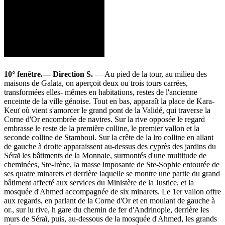
10° fenêtre.— Direction S.
— Au pied de la tour, au milieu des
maisons de Galata, on aperçoit deux ou trois tours carrées,
transformées elles- mêmes en habitations, restes de l'ancienne
enceinte de la ville génoise. Tout en bas, apparaît la place de Kara-
Keuï où vient s'amorcer le grand pont de la Validé, qui traverse la
Corne d'Or encombrée de navires. Sur la rive opposée le regard
embrasse le reste de la première colline, le premier vallon et la
seconde colline de Stamboul. Sur la crête de la lro colline en allant
de gauche à droite apparaissent au-dessus des cyprès des jardins du
Séraï les bâtiments de la Monnaie, surmontés d'une multitude de
cheminées, Ste-Irène, la masse imposante de Ste-Sophie entourée de
ses quatre minarets et derrière laquelle se montre une partie du grand
bâtiment affecté aux services du Ministère de la Justice, et la
mosquée d'Ahmed accompagnée de six minarets. Le 1er vallon offre
aux regards, en parlant de la Corne d'Or et en moulant de gauche à
or., sur lu rive, h gare du chemin de fer d'Andrinople, derrière les
murs de Séraï, puis, au-dessous de la mosquée d'Ahmed, les grands