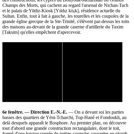
Champs des Morts, qui cachent au regard l'arsenal de Nichan-Tach
et le palais de Yildiz-Kiosk [Yıldız kö
k], résidence actuelle du
ş
Sultan. Enfin, tout à fait à gauche, les tourelles et les coupoles de la
grande église grecque de la Ste-Trinité, s'élèvent par-dessus les toits
des maisons au-devant de la grande caserne d'artillerie du Taxim
[Taksim] qu'elles empêchent d'apercevoir.
6e fenêtre. — Direction E.-N.-E.
— On a devant soi les parties
basses des quartiers de Yéni-Tcharchi, Top-Hané et Fondoukli, au
delà desquels apparaît le Bosphore. Au premier plan, on découvre
tout d'abord une grande construction rectangulaire, dont le toit,
formé d'une longue rangée de petites coupoles couvertes en plomb,