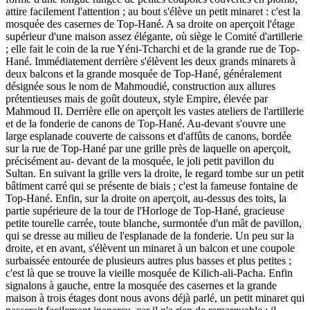
attire facilement l'attention ; au bout s'élève un petit minaret : c'est la
mosquée des casernes de Top-Hané. A sa droite on aperçoit l'étage
supérieur d'une maison assez élégante, où siège le Comité d'artillerie
; elle fait le coin de la rue Yéni-Tcharchi et de la grande rue de Top-
Hané. Immédiatement derrière s'élèvent les deux grands minarets à
deux balcons et la grande mosquée de Top-Hané, généralement
désignée sous le nom de Mahmoudié, construction aux allures
prétentieuses mais de goût douteux, style Empire, élevée par
Mahmoud II. Derrière elle on aperçoit les vastes ateliers de l'artillerie
et de la fonderie de canons de Top-Hané. Au-devant s'ouvre une
large esplanade couverte de caissons et d'affûts de canons, bordée
sur la rue de Top-Hané par une grille près de laquelle on aperçoit,
précisément au- devant de la mosquée, le joli petit pavillon du
Sultan. En suivant la grille vers la droite, le regard tombe sur un petit
bâtiment carré qui se présente de biais ; c'est la fameuse fontaine de
Top-Hané. Enfin, sur la droite on aperçoit, au-dessus des toits, la
partie supérieure de la tour de l'Horloge de Top-Hané, gracieuse
petite tourelle carrée, toute blanche, surmontée d'un mât de pavillon,
qui se dresse au milieu de l'esplanade de la fonderie. Un peu sur la
droite, et en avant, s'élèvent un minaret à un balcon et une coupole
surbaissée entourée de plusieurs autres plus basses et plus petites ;
c'est là que se trouve la vieille mosquée de Kilich-ali-Pacha. Enfin
signalons à gauche, entre la mosquée des casernes et la grande
maison à trois étages dont nous avons déjà parlé, un petit minaret qui