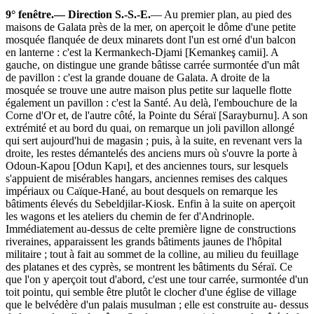
9° fenêtre.— Direction S.-S.-E.
— Au premier plan, au pied des
maisons de Galata près de la mer, on aperçoit le dôme d'une petite
mosquée flanquée de deux minarets dont l'un est orné d'un balcon
en lanterne : c'est la Kermankech-Djami [Kemankeş camii]. A
gauche, on distingue une grande bâtisse carrée surmontée d'un mât
de pavillon : c'est la grande douane de Galata. A droite de la
mosquée se trouve une autre maison plus petite sur laquelle flotte
également un pavillon : c'est la Santé. Au delà, l'embouchure de la
Corne d'Or et, de l'autre côté, la Pointe du Séraï [Sarayburnu]. A son
extrémité et au bord du quai, on remarque un joli pavillon allongé
qui sert aujourd'hui de magasin ; puis, à la suite, en revenant vers la
droite, les restes démantelés des anciens murs où s'ouvre la porte à
Odoun-Kapou [Odun Kapı], et des anciennes tours, sur lesquels
s'appuient de misérables hangars, anciennes remises des calques
impériaux ou Caïque-Hané, au bout desquels on remarque les
bâtiments élevés du Sebeldjilar-Kiosk. Enfin à la suite on aperçoit
les wagons et les ateliers du chemin de fer d'Andrinople.
Immédiatement au-dessus de celte première ligne de constructions
riveraines, apparaissent les grands bâtiments jaunes de l'hôpital
militaire ; tout à fait au sommet de la colline, au milieu du feuillage
des platanes et des cyprès, se montrent les bâtiments du Séraï. Ce
que l'on y aperçoit tout d'abord, c'est une tour carrée, surmontée d'un
toit pointu, qui semble être plutôt le clocher d'une église de village
que le belvédère d'un palais musulman ; elle est construite au- dessus