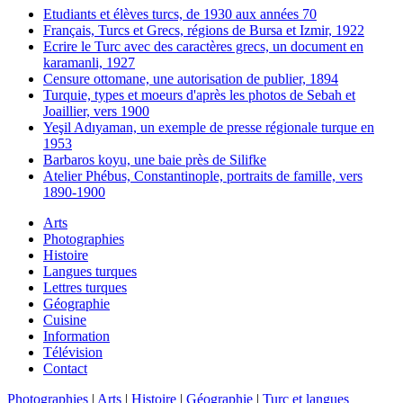
Etudiants et élèves turcs, de 1930 aux années 70
Français, Turcs et Grecs, régions de Bursa et Izmir, 1922
Ecrire le Turc avec des caractères grecs, un document en
karamanli, 1927
Censure ottomane, une autorisation de publier, 1894
Turquie, types et moeurs d'après les photos de Sebah et
Joaillier, vers 1900
Yeşil Adıyaman, un exemple de presse régionale turque en
1953
Barbaros koyu, une baie près de Silifke
Atelier Phébus, Constantinople, portraits de famille, vers
1890-1900
Arts
Photographies
Histoire
Langues turques
Lettres turques
Géographie
Cuisine
Information
Télévision
Contact
Photographies
|
Arts
|
Histoire
|
Géographie
|
Turc et langues