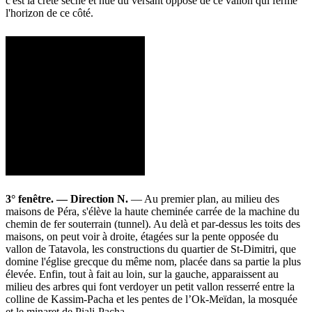
c'est la crête sèche et nue du versant opposé de ce vallon qui ferme
l'horizon de ce côté.
3° fenêtre. — Direction N.
— Au premier plan, au milieu des
maisons de Péra, s'élève la haute cheminée carrée de la machine du
chemin de fer souterrain (tunnel). Au delà et par-dessus les toits des
maisons, on peut voir à droite, étagées sur la pente opposée du
vallon de Tatavola, les constructions du quartier de St-Dimitri, que
domine l'église grecque du même nom, placée dans sa partie la plus
élevée. Enfin, tout à fait au loin, sur la gauche, apparaissent au
milieu des arbres qui font verdoyer un petit vallon resserré entre la
colline de Kassim-Pacha et les pentes de l’Ok-Meïdan, la mosquée
et le minaret de Piali-Pacha.