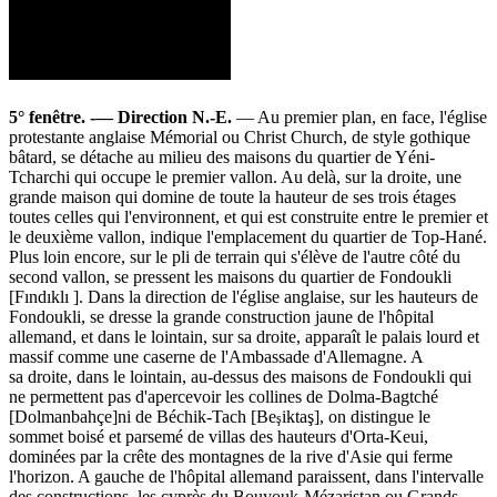
5° fenêtre. -— Direction N.-E.
— Au premier plan, en face, l'église
protestante anglaise Mémorial ou Christ Church, de style gothique
bâtard, se détache au milieu des maisons du quartier de Yéni-
Tcharchi qui occupe le premier vallon. Au delà, sur la droite, une
grande maison qui domine de toute la hauteur de ses trois étages
toutes celles qui l'environnent, et qui est construite entre le premier et
le deuxième vallon, indique l'emplacement du quartier de Top-Hané.
Plus loin encore, sur le pli de terrain qui s'élève de l'autre côté du
second vallon, se pressent les maisons du quartier de Fondoukli
[Fındıklı ]. Dans la direction de l'église anglaise, sur les hauteurs de
Fondoukli, se dresse la grande construction jaune de l'hôpital
allemand, et dans le lointain, sur sa droite, apparaît le palais lourd et
massif comme une caserne de l'Ambassade d'Allemagne. A
sa droite, dans le lointain, au-dessus des maisons de Fondoukli qui
ne permettent pas d'apercevoir les collines de Dolma-Bagtché
[Dolmanbahçe]ni de Béchik-Tach [Be
iktaş], on distingue le
ş
sommet boisé et parsemé de villas des hauteurs d'Orta-Keui,
dominées par la crête des montagnes de la rive d'Asie qui ferme
l'horizon. A gauche de l'hôpital allemand paraissent, dans l'intervalle
des constructions, les cyprès du Bouyouk-Mézaristan ou Grands