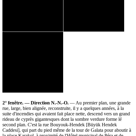
2° fenêtre. — Direction N.-N.-O.
— Au premier plan, une grande
rue, large, bien alignée, reconstruite, il y a quelques années, à la
suite d'incendies qui avaient fait place nette, descend vers un grand
rideau de cyprès gigantesques dont la sombre verdure forme lé
second plan. C'est la rue Bouyouk-Hendek [Büyük Hendek
Caddesi], qui part du pied même de la tour de Galata pour aboutir à
la place Karakol, à proximité de l'Hôtel municipal de Péra et de