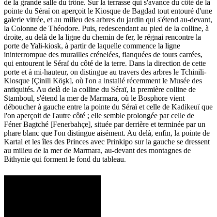
de la grande salle du trône. Sur la terrasse qui s'avance du côté de la
pointe du Séraï on aperçoit le Kiosque de Bagdad tout entouré d'une
galerie vitrée, et au milieu des arbres du jardin qui s'étend au-devant,
la Colonne de Théodore. Puis, redescendant au pied de la colline, à
droite, au delà de la ligne du chemin de fer, le régnai rencontre la
porte de Yali-kiosk, à partir de laquelle commence la ligne
ininterrompue des murailles crénelées, flanquées de tours carrées,
qui entourent le Séraï du côté de la terre. Dans la direction de cette
porte et à mi-hauteur, on distingue au travers des arbres le Tchinili-
Kiosque [Çinili Köşk], où l'on a installé récemment le Musée des
antiquités. Au delà de la colline du Séraï, la première colline de
Stamboul, s'étend la mer de Marmara, où le Bosphore vient
déboucher à gauche entre la pointe du Séraï et celle de Kadikeuï que
l'on aperçoit de l'autre côté ; elle semble prolongée par celle de
Féner Bagtché [Fenerbahçe], située par derrière et terminée par un
phare blanc que l'on distingue aisément. Au delà, enfin, la pointe de
Kartal et les îles des Princes avec Prinkipo sur la gauche se dressent
au milieu de la mer de Marmara, au-devant des montagnes de
Bithynie qui forment le fond du tableau.