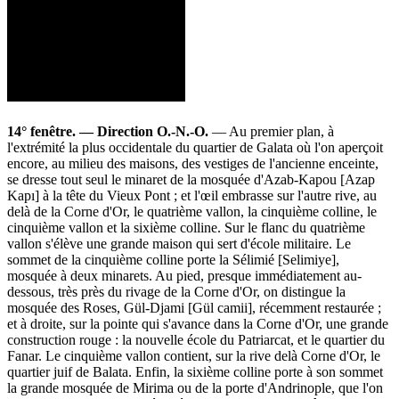
14° fenêtre. — Direction O.-N.-O.
— Au premier plan, à
l'extrémité la plus occidentale du quartier de Galata où l'on aperçoit
encore, au milieu des maisons, des vestiges de l'ancienne enceinte,
se dresse tout seul le minaret de la mosquée d'Azab-Kapou [Azap
Kapı] à la tête du Vieux Pont ; et l'œil embrasse sur l'autre rive, au
delà de la Corne d'Or, le quatrième vallon, la cinquième colline, le
cinquième vallon et la sixième colline. Sur le flanc du quatrième
vallon s'élève une grande maison qui sert d'école militaire. Le
sommet de la cinquième colline porte la Sélimié [Selimiye],
mosquée à deux minarets. Au pied, presque immédiatement au-
dessous, très près du rivage de la Corne d'Or, on distingue la
mosquée des Roses, Gül-Djami [Gül camii], récemment restaurée ;
et à droite, sur la pointe qui s'avance dans la Corne d'Or, une grande
construction rouge : la nouvelle école du Patriarcat, et le quartier du
Fanar. Le cinquième vallon contient, sur la rive delà Corne d'Or, le
quartier juif de Balata. Enfin, la sixième colline porte à son sommet
la grande mosquée de Mirima ou de la porte d'Andrinople, que l'on