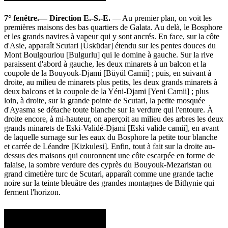
7° fenêtre.— Direction E.-S.-E.
— Au premier plan, on voit les
premières maisons des bas quartiers de Galata. Au delà, le Bosphore
et les grands navires à vapeur qui y sont ancrés. En face, sur la côte
d'Asie, apparaît Scutari [Üsküdar] étendu sur les pentes douces du
Mont Boulgourlou [Bulgurlu] qui le domine à gauche. Sur la rive
paraissent d'abord à gauche, les deux minarets à un balcon et la
coupole de la Bouyouk-Djami [Büyül Camii] ; puis, en suivant à
droite, au milieu de minarets plus petits, les deux grands minarets à
deux balcons et la coupole de la Yéni-Djami [Yeni Camii] ; plus
loin, à droite, sur la grande pointe de Scutari, la petite mosquée
d'Ayasma se détache toute blanche sur la verdure qui l'entoure. À
droite encore, à mi-hauteur, on aperçoit au milieu des arbres les deux
grands minarets de Eski-Validé-Djami [Eski valide camii], en avant
de laquelle surnage sur les eaux du Bosphore la petite tour blanche
et carrée de Léandre [Kizkulesi]. Enfin, tout à fait sur la droite au-
dessus des maisons qui couronnent une côte escarpée en forme de
falaise, la sombre verdure des cyprès du Bouyouk-Mezaristan ou
grand cimetière turc de Scutari, apparaît comme une grande tache
noire sur la teinte bleuâtre des grandes montagnes de Bithynie qui
ferment l'horizon.