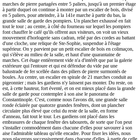
marches de pierre partagées entre 5 paliers, jusqu'à un premier étage
à partir duquel on continue à monter par un escalier de bois, divisé
en 5 paliers, pour atteindre, à la 141e marche à partir du bas, la
grande salle de garde des pompiers. Un plancher exhaussé en fait
tout le tour ; au centre, à côté du fourneau sur lequel les pompiers
font chauffer le café qu'ils offrent aux visiteurs, on voit un vieux
mouvement d'horlogerie sans cadran, relié par des cordes au battant
d'une cloche, une relique de Ste-Sophie, suspendue à l'étage
supérieur. On y parvient par un petit escalier de bois en colimaçon,
qui s'élève au milieu de la salle, et haut d'une quarantaine de
marches. Cet étage entièrement vide n'a d'intérêt que par la galerie
extérieure qui l'entoure et qui est défendue du vide par une
balustrade de fer scellée dans des piliers de pierre surmontés de
boules. Au centre, un escalier en spirale de 21 marches conduit au
pigeonnier ; mais les gardiens n'y laissent pas monter. Du reste, on
est, à cette hauteur, fort éventé, et on est mieux placé dans la grande
salle de garde pour contempler à son aise le panorama de
Constantinople. C'est, comme nous l'avons dit, une grande salle
ronde éclairée par quatorze grandes fenêtres, dont un plancher
circulaire plus élevé que celui du reste de la salle, en forme
d'anneau, fait tout le tour. Les gardiens ont placé dans les
embrasures de chaque fenêtre des tabourets, de sorte que l'on peut
s'installer commodément dans chacune d'elles pour savourer à son
aise l'admirable tableau qu'elle encadre. Pour fixer les idées, nous
nous placerons successivement dans chacune d'elles, à partir de celle