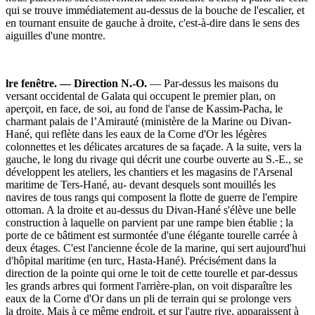
qui se trouve immédiatement au-dessus de la bouche de l'escalier, et
en tournant ensuite de gauche à droite, c'est-à-dire dans le sens des
aiguilles d'une montre.
lre fenêtre. — Direction N.-O.
— Par-dessus les maisons du
versant occidental de Galata qui occupent le premier plan, on
aperçoit, en face, de soi, au fond de l'anse de Kassim-Pacha, le
charmant palais de l’Amirauté (ministère de la Marine ou Divan-
Hané, qui reflète dans les eaux de la Corne d'Or les légères
colonnettes et les délicates arcatures de sa façade. A la suite, vers la
gauche, le long du rivage qui décrit une courbe ouverte au S.-E., se
développent les ateliers, les chantiers et les magasins de l'Arsenal
maritime de Ters-Hané, au- devant desquels sont mouillés les
navires de tous rangs qui composent la flotte de guerre de l'empire
ottoman. A la droite et au-dessus du Divan-Hané s'élève une belle
construction à laquelle on parvient par une rampe bien établie ; la
porte de ce bâtiment est surmontée d'une élégante tourelle carrée à
deux étages. C'est l'ancienne école de la marine, qui sert aujourd'hui
d'hôpital maritime (en turc, Hasta-Hané). Précisément dans la
direction de la pointe qui orne le toit de cette tourelle et par-dessus
les grands arbres qui forment l'arrière-plan, on voit disparaître les
eaux de la Corne d'Or dans un pli de terrain qui se prolonge vers
la droite. Mais à ce même endroit, et sur l'autre rive, apparaissent à