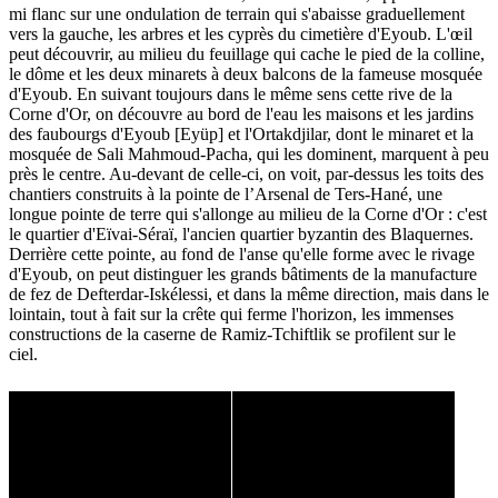
mi flanc sur une ondulation de terrain qui s'abaisse graduellement
vers la gauche, les arbres et les cyprès du cimetière d'Eyoub. L'œil
peut découvrir, au milieu du feuillage qui cache le pied de la colline,
le dôme et les deux minarets à deux balcons de la fameuse mosquée
d'Eyoub. En suivant toujours dans le même sens cette rive de la
Corne d'Or, on découvre au bord de l'eau les maisons et les jardins
des faubourgs d'Eyoub [Eyüp] et l'Ortakdjilar, dont le minaret et la
mosquée de Sali Mahmoud-Pacha, qui les dominent, marquent à peu
près le centre. Au-devant de celle-ci, on voit, par-dessus les toits des
chantiers construits à la pointe de l’Arsenal de Ters-Hané, une
longue pointe de terre qui s'allonge au milieu de la Corne d'Or : c'est
le quartier d'Eïvai-Séraï, l'ancien quartier byzantin des Blaquernes.
Derrière cette pointe, au fond de l'anse qu'elle forme avec le rivage
d'Eyoub, on peut distinguer les grands bâtiments de la manufacture
de fez de Defterdar-Iskélessi, et dans la même direction, mais dans le
lointain, tout à fait sur la crête qui ferme l'horizon, les immenses
constructions de la caserne de Ramiz-Tchiftlik se profilent sur le
ciel.