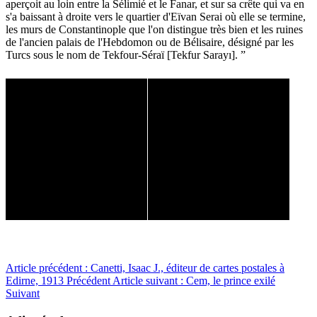
aperçoit au loin entre la Sélimié et le Fanar, et sur sa crête qui va en
s'a baissant à droite vers le quartier d'Eïvan Serai où elle se termine,
les murs de Constantinople que l'on distingue très bien et les ruines
de l'ancien palais de l'Hebdomon ou de Bélisaire, désigné par les
Turcs sous le nom de Tekfour-Séraï [Tekfur Sarayı]. ”
Article précédent : Canetti, Isaac J., éditeur de cartes postales à
Edirne, 1913
Précédent
Article suivant : Cem, le prince exilé
Suivant