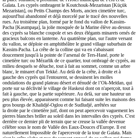
Galata. Les cyprès ombragent le Koutchouk-Mezaristan [Küçük
Mezaristan], ou Petits Champs des Morts, ancien cimetière turc,
aujourd'hui abandonné et déjà morcelé par le tracé des nouvelles
rues. Au troisième plan, formé par le fond du vallon de Kassim-
Pacha [Kasımpaşa], la jolie mosquée de la Marine élève au-dessus
des cyprès sa blanche coupole et ses deux élégants minarets ornés de
gracieux balcons en lanterne. Au quatrième plan, sur l'autre versant
du vallon, se déploie en amphithéâtre le grand village suburbain de
Kassim-Pacha. La crête de la colline qui va en s'abaissant
doucement jusqu'à la pointe de l’arsenal de Ters-Hané, porte le
cimetière turc ou Mézarlik de ce quartier, tout ombragé de cyprès, au
milieu desquels se détache, tout à fait au sommet, comme un arbre
blanc, le minaret d'un Tekké. Au delà de la crête, à droite et à
gauche des cyprès qui l'entourent, se dessinent les molles
ondulations du grand plateau désert et dénudé de l’Ok-Meïdan, qui
porte sur sa déclivité le village de Haskeui dont on n'aperçoit, tout à
fait à gauche, que la partie supérieure. Au delà, sur une hauteur un
peu plus élevée, apparaissent comme lui faisant suite les maisons des
gros bourgs de Khalidjé-Oglou et de Sudludjé, arrêtées sur
la droite par le cimetière juif, dont on peut apercevoir vaguement les
pierres blanches briller au soleil dans les intervalles des cyprès. C'est
derrière ce dernier pli de terrain que se creuse la vallée devenue
célèbre sous le nom de Vallée des Eaux-Douces d'Europe. Il est
naturellement Impossible de l'apercevoir de la tour de Galata. Mais