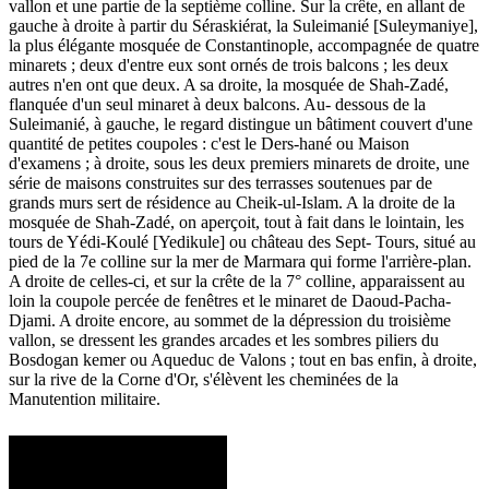
vallon et une partie de la septième colline. Sur la crête, en allant de
gauche à droite à partir du Séraskiérat, la Suleimanié [Suleymaniye],
la plus élégante mosquée de Constantinople, accompagnée de quatre
minarets ; deux d'entre eux sont ornés de trois balcons ; les deux
autres n'en ont que deux. A sa droite, la mosquée de Shah-Zadé,
flanquée d'un seul minaret à deux balcons. Au- dessous de la
Suleimanié, à gauche, le regard distingue un bâtiment couvert d'une
quantité de petites coupoles : c'est le Ders-hané ou Maison
d'examens ; à droite, sous les deux premiers minarets de droite, une
série de maisons construites sur des terrasses soutenues par de
grands murs sert de résidence au Cheik-ul-Islam. A la droite de la
mosquée de Shah-Zadé, on aperçoit, tout à fait dans le lointain, les
tours de Yédi-Koulé [Yedikule] ou château des Sept- Tours, situé au
pied de la 7e colline sur la mer de Marmara qui forme l'arrière-plan.
A droite de celles-ci, et sur la crête de la 7° colline, apparaissent au
loin la coupole percée de fenêtres et le minaret de Daoud-Pacha-
Djami. A droite encore, au sommet de la dépression du troisième
vallon, se dressent les grandes arcades et les sombres piliers du
Bosdogan kemer ou Aqueduc de Valons ; tout en bas enfin, à droite,
sur la rive de la Corne d'Or, s'élèvent les cheminées de la
Manutention militaire.