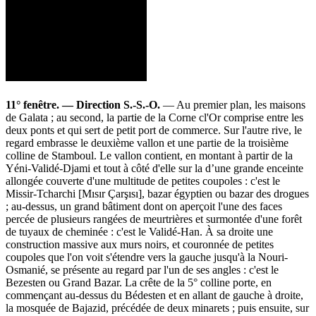
11° fenêtre. — Direction S.-S.-O.
— Au premier plan, les maisons
de Galata ; au second, la partie de la Corne cl'Or comprise entre les
deux ponts et qui sert de petit port de commerce. Sur l'autre rive, le
regard embrasse le deuxième vallon et une partie de la troisième
colline de Stamboul. Le vallon contient, en montant à partir de la
Yéni-Validé-Djami et tout à côté d'elle sur la d’une grande enceinte
allongée couverte d'une multitude de petites coupoles : c'est le
Missir-Tcharchi [Mısır Çarşısı], bazar égyptien ou bazar des drogues
; au-dessus, un grand bâtiment dont on aperçoit l'une des faces
percée de plusieurs rangées de meurtrières et surmontée d'une forêt
de tuyaux de cheminée : c'est le Validé-Han. À sa droite une
construction massive aux murs noirs, et couronnée de petites
coupoles que l'on voit s'étendre vers la gauche jusqu'à la Nouri-
Osmanié, se présente au regard par l'un de ses angles : c'est le
Bezesten ou Grand Bazar. La crête de la 5° colline porte, en
commençant au-dessus du Bédesten et en allant de gauche à droite,
la mosquée de Bajazid, précédée de deux minarets ; puis ensuite, sur