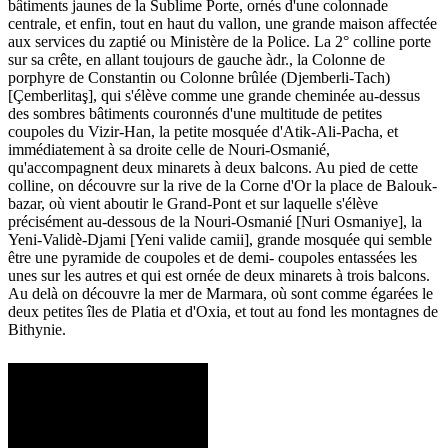
bâtiments jaunes de la Sublime Porte, ornés d'une colonnade
centrale, et enfin, tout en haut du vallon, une grande maison affectée
aux services du zaptié ou Ministère de la Police. La 2° colline porte
sur sa crête, en allant toujours de gauche àdr., la Colonne de
porphyre de Constantin ou Colonne brûlée (Djemberli-Tach)
[Çemberlitaş], qui s'élève comme une grande cheminée au-dessus
des sombres bâtiments couronnés d'une multitude de petites
coupoles du Vizir-Han, la petite mosquée d'Atik-Ali-Pacha, et
immédiatement à sa droite celle de Nouri-Osmanié,
qu'accompagnent deux minarets à deux balcons. Au pied de cette
colline, on découvre sur la rive de la Corne d'Or la place de Balouk-
bazar, où vient aboutir le Grand-Pont et sur laquelle s'élève
précisément au-dessous de la Nouri-Osmanié [Nuri Osmaniye], la
Yeni-Validè-Djami [Yeni valide camii], grande mosquée qui semble
être une pyramide de coupoles et de demi- coupoles entassées les
unes sur les autres et qui est ornée de deux minarets à trois balcons.
Au delà on découvre la mer de Marmara, où sont comme égarées le
deux petites îles de Platia et d'Oxia, et tout au fond les montagnes de
Bithynie.