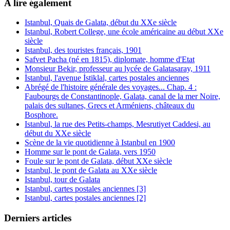
A lire également
Istanbul, Quais de Galata, début du XXe siècle
Istanbul, Robert College, une école américaine au début XXe
siècle
Istanbul, des touristes français, 1901
Safvet Pacha (né en 1815), diplomate, homme d'Etat
Monsieur Bekir, professeur au lycée de Galatasaray, 1911
İstanbul, l'avenue İstiklal, cartes postales anciennes
Abrégé de l'histoire générale des voyages... Chap. 4 :
Faubourgs de Constantinople, Galata, canal de la mer Noire,
palais des sultanes, Grecs et Arméniens, châteaux du
Bosphore.
Istanbul, la rue des Petits-champs, Mesrutiyet Caddesi, au
début du XXe siècle
Scène de la vie quotidienne à Istanbul en 1900
Homme sur le pont de Galata, vers 1950
Foule sur le pont de Galata, début XXe siècle
Istanbul, le pont de Galata au XXe siècle
Istanbul, tour de Galata
Istanbul, cartes postales anciennes [3]
Istanbul, cartes postales anciennes [2]
Derniers articles