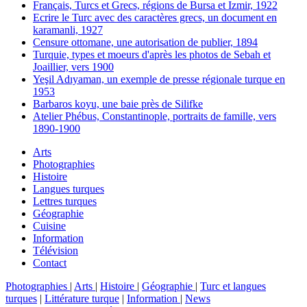
Français, Turcs et Grecs, régions de Bursa et Izmir, 1922
Ecrire le Turc avec des caractères grecs, un document en
karamanli, 1927
Censure ottomane, une autorisation de publier, 1894
Turquie, types et moeurs d'après les photos de Sebah et
Joaillier, vers 1900
Yeşil Adıyaman, un exemple de presse régionale turque en
1953
Barbaros koyu, une baie près de Silifke
Atelier Phébus, Constantinople, portraits de famille, vers
1890-1900
Arts
Photographies
Histoire
Langues turques
Lettres turques
Géographie
Cuisine
Information
Télévision
Contact
Photographies
|
Arts
|
Histoire
|
Géographie
|
Turc et langues
turques
|
Littérature turque
|
Information
|
News