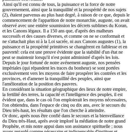
Ainsi qu'il est connu de tous, la puissance et la force de notre
gouvernement, ainsi que la tranquillité et la prospérité de nos sujets
(2), étaient parvenus au plus haut degré, à raison de ce que, depuis le
commencement de l'apparition de notre monarchie, auguste, on avait
observé avec une entière soumission les décrets sublimes du Koran,
et les Canons légaux. Il a 150 ans que, d'après des malheurs
successifs et des causes diverses, et comme on ne se conformait et
ne s'attachait plus ni à la Loi sacrée, ni aux Canons augustes (1), la
puissance et la prospérité primitives se changèrent en faiblesse et en
pauvreté: cela est une preuve évidente que la stabilité d'un état ne
peut se maintenir lorsqu'il n'est point administré d'après les lois.
Depuis le jour fortuné de notre avénement auguste, nos pensées
impériales (qui répandent les traces du bonheur) se sont portées
exclusivement vers les moyens de faire prospérer les contrées et les
provinces, et d'amener la tranquillité des peuples, ainsi que
l'amélioration de la position des pauvres.
En considérant la situation géographique des lieux de notre empire,
la fertilité des terres, la capacité et l'intelligence des peuples, il est
évident que, dans le cas où l'on emploierait les moyens nécessaires,
l'on obtiendra, dans l'espace de cinq ou dix ans, avec le secours du
Dieu très-haut, les résultats que l'on cherche à atteindre.
Or donc, après nous être confié dans le secours et la bienveillance
du Dieu très-Haut, après avoir imploré la médiation de notre grand
Prophète, et mis notre appui dans son assistance spirituelle ; nous
avons regardé comme nécessaire et indispensable d'instituer et