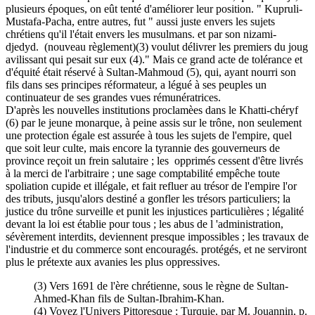
plusieurs époques, on eût tenté d'améliorer leur position. " Kupruli-
Mustafa-Pacha, entre autres, fut " aussi juste envers les sujets
chrétiens qu'il l'était envers les musulmans. et par son nizami-
djedyd. (nouveau règlement)(3) voulut délivrer les premiers du joug
avilissant qui pesait sur eux (4)." Mais ce grand acte de tolérance et
d'équité était réservé à Sultan-Mahmoud (5), qui, ayant nourri son
fils dans ses principes réformateur, a légué à ses peuples un
continuateur de ses grandes vues rémunératrices.
D'après les nouvelles institutions proclamèes dans le Khatti-chéryf
(6) par le jeune monarque, à peine assis sur le trône, non seulement
une protection égale est assurée à tous les sujets de l'empire, quel
que soit leur culte, mais encore la tyrannie des gouverneurs de
province reçoit un frein salutaire ; les opprimés cessent d'être livrés
à la merci de l'arbitraire ; une sage comptabilité empêche toute
spoliation cupide et illégale, et fait refluer au trésor de l'empire l'or
des tributs, jusqu'alors destiné a gonfler les trésors particuliers; la
justice du trône surveille et punit les injustices particulières ; légalité
devant la loi est établie pour tous ; les abus de l 'administration,
sévèrement interdits, deviennent presque impossibles ; les travaux de
l'industrie et du commerce sont encouragés. protégés, et ne serviront
plus le prétexte aux avanies les plus oppressives.
(3) Vers 1691 de l'ère chrétienne, sous le règne de Sultan-
Ahmed-Khan fils de Sultan-Ibrahim-Khan.
(4) Voyez l'Univers Pittoresque ; Turquie, par M. Jouannin, p.