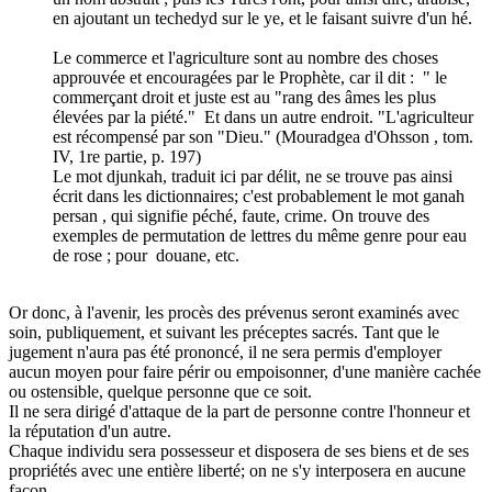
en ajoutant un techedyd sur le ye, et le faisant suivre d'un hé.
Le commerce et l'agriculture sont au nombre des choses
approuvée et encouragées par le Prophète, car il dit : " le
commerçant droit et juste est au "rang des âmes les plus
élevées par la piété." Et dans un autre endroit. "L'agriculteur
est récompensé par son "Dieu." (Mouradgea d'Ohsson , tom.
IV, 1re partie, p. 197)
Le mot djunkah, traduit ici par délit, ne se trouve pas ainsi
écrit dans les dictionnaires; c'est probablement le mot ganah
persan , qui signifie péché, faute, crime. On trouve des
exemples de permutation de lettres du même genre pour eau
de rose ; pour douane, etc.
Or donc, à l'avenir, les procès des prévenus seront examinés avec
soin, publiquement, et suivant les préceptes sacrés. Tant que le
jugement n'aura pas été prononcé, il ne sera permis d'employer
aucun moyen pour faire périr ou empoisonner, d'une manière cachée
ou ostensible, quelque personne que ce soit.
Il ne sera dirigé d'attaque de la part de personne contre l'honneur et
la réputation d'un autre.
Chaque individu sera possesseur et disposera de ses biens et de ses
propriétés avec une entière liberté; on ne s'y interposera en aucune
façon.