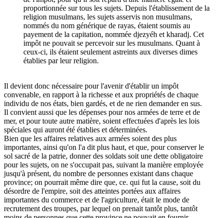
proportionnée sur tous les sujets. Depuis l'établissement de la
religion musulmans, les sujets asservis non musulmans,
nommés du nom générique de rayas, étaient soumis au
payement de la capitation, nommée djezyéh et kharadj. Cet
impôt ne pouvait se percevoir sur les musulmans. Quant à
ceux-ci, ils étaient seulement astreints aux diverses dimes
établies par leur religion.
Il devient donc nécessaire pour l'avenir d'établir un impôt
convenable, en rapport à la richesse et aux propriétés de chaque
individu de nos états, bien gardés, et de ne rien demander en sus.
Il convient aussi que les dépenses pour nos armées de terre et de
mer, et pour toute autre matière, soient effectuées d'après les lois
spéciales qui auront été établies et déterminées.
Bien que les affaires relatives aux armées soient des plus
importantes, ainsi qu'on l'a dit plus haut, et que, pour conserver le
sol sacré de la patrie, donner des soldats soit une dette obligatoire
pour les sujets, on ne s'occupait pas, suivant la manière employée
jusqu'à présent, du nombre de personnes existant dans chaque
province; on pourrait même dire que, ce. qui fut la cause, soit du
désordre de l'empire, soit des atteintes portées aux affaires
importantes du commerce et de l'agriculture, était le mode de
recrutement des troupes, par lequel on prenait tantôt plus, tantôt
moins de personnes que cette province ne pouvait en fournir.