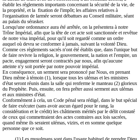
établir les règlements importants concernant la sécurité de la vie, de
la propriété, et la fixation de l'impôt; les affaires relatives à
l'organisation de larmée seront débattues au Conseil militaire, séant
au palais du sérasker.
Lorsqu'une ordonnance aura été arrêtée, on la présentera à notre
Trône Impérial, afin que la tête de cet acte soit sanctionnée et revêtue
de notre visa impérial, pour qu'il soit regardé comme un ordre
auquel où devra se conformer à jamais, suivant la volonté Dieu.
Comme ces règlements sacrés n'ont été établis que, dans l'unique but
de faire revivre la religion, le gouvernement, la nation et l'empire, un
pacte, engagement seront contractés par nous, afin qu'aucune
atteinte n'y soit portée par notre pouvoir impérial.
En conséquence, un serment sera prononcé par Nous, en prenant
Dieu même à témoin (1), lorsque tous les ulémas et les ministres
d'état seront réunis dans la salle qui renferme le manteau (2) glorieux
du Prophète. Puis, ensuite, on fera prêter aussi serment aux ulémas
et aux ministres d'état.
Conformément à cela, un Code pénal sera rédigé, dans le but spécial
de faire exécuter (sans avoir aucun égard pour le rang, la
considération et le crédit) les châtiments mérités par le délit constaté
de ceux qui commettraient des actes contraires aux lois sacrées,
quand même ils seraient ulémas, vizirs, et en somme quelque
personne que ce soit.
(1) Les musulmans sont dans l'usage habituel de prendre Dieu