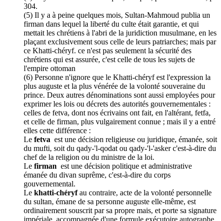
304.
(5) Il y a à peine quelques mois, Sultan-Mahmoud publia un
firman dans lequel la liberté du culte était garantie, et qui
mettait les chrétiens à l'abri de la juridiction musulmane, en les
plaçant exclusivement sous celle de leurs patriarches; mais par
ce Khatti-chéryf. ce n'est pas seulement la sécurité des
chrétiens qui est assurée, c'est celle de tous les sujets de
l'empire ottoman
(6) Personne n'ignore que le Khatti-chéryf est l'expression la
plus auguste et la plus vénérée de la volonté souveraine du
prince. Deux autres dénominations sont aussi employées pour
exprimer les lois ou décrets des autorités gouvernementales :
celles de fetva, dont nos écrivains ont fait, en l'altérant, fetfa,
et celle de firman, plus vulgairement connue ; mais il y a entré
elles cette différence :
Le
fetva
est une décision religieuse ou juridique, émanée, soit
du mufti, soit du qady-'l-qodat ou qady-'l-'asker c'est-à-dire du
chef de la religion ou du ministre de la loi.
Le
firman
est une décision politique et administrative
émanée du divan suprême, c'est-à-dire du corps
gouvernemental.
Le
khatti-chéryf
au contraire, acte de la volonté personnelle
du sultan, émane de sa personne auguste elle-même, est
ordinairement souscrit par sa propre mais, et porte sa signature
impériale, accompagnée d'une formule exécutoire autographe,