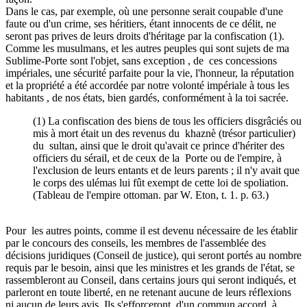
Dans le cas, par exemple, où une personne serait coupable d'une
faute ou d'un crime, ses héritiers, étant innocents de ce délit, ne
seront pas prives de leurs droits d'héritage par la confiscation (1).
Comme les musulmans, et les autres peuples qui sont sujets de ma
Sublime-Porte sont l'objet, sans exception , de ces concessions
impériales, une sécurité parfaite pour la vie, l'honneur, la réputation
et la propriété a été accordée par notre volonté impériale à tous les
habitants , de nos états, bien gardés, conformément à la toi sacrée.
(1) La confiscation des biens de tous les officiers disgrâciés ou
mis à mort était un des revenus du khaznè (trésor particulier)
du sultan, ainsi que le droit qu'avait ce prince d'hériter des
officiers du sérail, et de ceux de la Porte ou de l'empire, à
l'exclusion de leurs entants et de leurs parents ; il n'y avait que
le corps des ulémas lui fût exempt de cette loi de spoliation.
(Tableau de l'empire ottoman. par W. Eton, t. 1. p. 63.)
Pour les autres points, comme il est devenu nécessaire de les établir
par le concours des conseils, les membres de l'assemblée des
décisions juridiques (Conseil de justice), qui seront portés au nombre
requis par le besoin, ainsi que les ministres et les grands de l'état, se
rassembleront au Conseil, dans certains jours qui seront indiqués, et
parleront en toute liberté, en ne retenant aucune de leurs réflexions
ni aucun de leurs avis. Ils s'efforceront, d'un commun accord, à