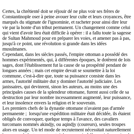
Certes, la chrétienté doit se réjouir dé ne plus voir ses frères de
Constantinople oser à peine avouer leur culte et leurs croyances, être
marqués du stigmate de l'ignominie, et racheter pour ainsi dire leur
vie par la honte d'un tribut permanent. Un changement comme celui
qui vient d'avoir lieu était difficile à opérer : il a fallu toute la sagesse
de Sultan Mahmoud pour en préparer les voies, et amener pas à pas,
jusqu'à ce point, une révolution si grande dans les idées
musulmanes.
Cependant, dans les siècles passés, l'empire ottoman a possédé des
hommes expérimentés, qui, à différentes époques, le dotèrent de lois
sages, dont l'établissement fut la cause de sa prospérité pendant de
longues années ; mais cet empire devait se soumettre à la loi
commune, c'est-à-dire que, toute sa puissance consiste dans les
armes, l'autorité militaire dut y dominer l'autorité judiciaire. Les
janissaires, qui devinrent, sinon les auteurs, au moins une des
principales causes de la splendeur ottomane, furent aussi celle de sa
destruction par leur nombre incessamment augmenté, leur puissance,
et leur insolence envers la religion et le souverain.
Les premiers chefs de la dynastie ottomane n'avaient pas d'armée
permanente ; lorsqu'une expédition militaire était décidée, ils étaient
obligés de convoquer, quelque temps à l'avance, des cavaliers
turcomans nommés akindjy, ou aqindjy (coureurs), seules troupes
alors en usage. Un tel mode de recrutement nécessitait naturellement