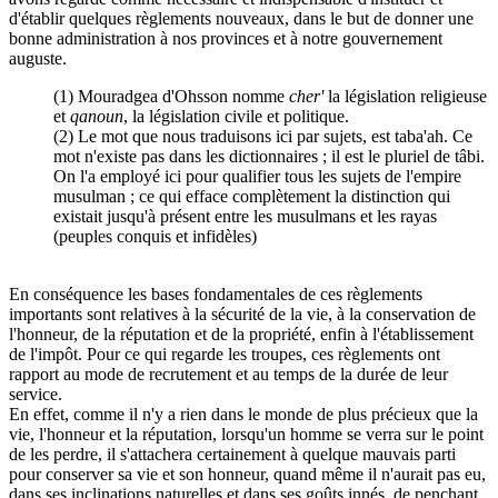
d'établir quelques règlements nouveaux, dans le but de donner une
bonne administration à nos provinces et à notre gouvernement
auguste.
(1) Mouradgea d'Ohsson nomme
cher'
la législation religieuse
et
qanoun
, la législation civile et politique.
(2) Le mot que nous traduisons ici par sujets, est taba'ah. Ce
mot n'existe pas dans les dictionnaires ; il est le pluriel de tâbi.
On l'a employé ici pour qualifier tous les sujets de l'empire
musulman ; ce qui efface complètement la distinction qui
existait jusqu'à présent entre les musulmans et les rayas
(peuples conquis et infidèles)
En conséquence les bases fondamentales de ces règlements
importants sont relatives à la sécurité de la vie, à la conservation de
l'honneur, de la réputation et de la propriété, enfin à l'établissement
de l'impôt. Pour ce qui regarde les troupes, ces règlements ont
rapport au mode de recrutement et au temps de la durée de leur
service.
En effet, comme il n'y a rien dans le monde de plus précieux que la
vie, l'honneur et la réputation, lorsqu'un homme se verra sur le point
de les perdre, il s'attachera certainement à quelque mauvais parti
pour conserver sa vie et son honneur, quand même il n'aurait pas eu,
dans ses inclinations naturelles et dans ses goûts innés, de penchant