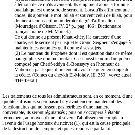
à témoin de ce qu'ils avancent. Ils emploient alors la formule
ouallah qui est une sorte de serment. Lorsqu'ils affirment une
chose, ils ajoutent le mot billah et souvent celui de lillah, pour
donner à leur assertion un dernier degré d'affirmation.
(Mouradgea d'Ohsson, IV, 2° p., pag. 466 ; Dictionnaire
français-arabe de M. Marcel.)
Ce qui donne au présent Khatti-chéryf le caractère d'une
charte, est le serment par lequel le Grand-Seigneur s'engage à
maintenir les garanties qu'il donne à ses sujets.
(2) Le manteau du Prophète dont il est question dans ce même
paragraphe, se nomme bordah. C'est aussi le nom d'un poëme
composé par Cherif-eddyn él-Boussyry en l'honneur de
Mahomet, par lequel il prétendait avoir été guéri en songe de
la cécité. (Contes du cheykh El-Mohdy, III, 359 ; voyez aussi
d'Herbelot.)
Les traitements de tous les administrateurs sont, en ce moment, d'une
quotité suffisante; si par hasard il y avait encore maintenant des
fonctionnaires qui ne fussent pas rétribués d'une manière
convenable, ils seront régularisés ; puis on s'occupera à établir
fermement, au moyen d'une loi sévère, l'abolissement complet à
l'avenir de l'usage honteux du richvet (1), qui est la cause principale
de la destruction de l'empire, et qui est repousse par la loi.