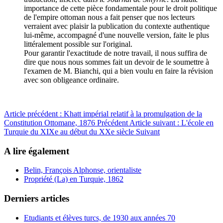
importance de cette pièce fondamentale pour le droit politique
de l'empire ottoman nous a fait penser que nos lecteurs
verraient avec plaisir la publication du contexte authentique
lui-même, accompagné d'une nouvelle version, faite le plus
littéralement possible sur l'original.
Pour garantir l'exactitude de notre travail, il nous suffira de
dire que nous nous sommes fait un devoir de le soumettre à
l'examen de M. Bianchi, qui a bien voulu en faire la révision
avec son obligeance ordinaire.
Article précédent : Khatt impérial relatif à la promulgation de la
Constitution Ottomane, 1876
Précédent
Article suivant : L'école en
Turquie du XIXe au début du XXe siècle
Suivant
A lire également
Belin, François Alphonse, orientaliste
Propriété (La) en Turquie, 1862
Derniers articles
Etudiants et élèves turcs, de 1930 aux années 70