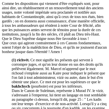
Comme les dispositions qui viennent d'être expliqués sont, pour
ainsi dire, un rétablissement et un renouvellement total des anciens
usages, notre volonté impériale sera proclamée et notifiée aux
habitants de Constantinople, ainsi qu'à ceux de tous nos états, bien
gardés ; on en donnera aussi connaissance, d'une manière officielle,
à tous les ambassadeurs qui résident à notre Cour de félicité, afin
que les puissances amies servent de témoins pour la durée de ces
institutions, jusqu'à la fin des siècles, s'il plaît au Dieu très-Haut.
Que le Dieu Suprême daigne nous être favorable à tous !
Que ceux qui agiront contrairement à ces Canons fondamentaux,
soient l'objet de la malédiction de Dieu, et qu'ils ne jouissent d'aucun
bonheur jusque dans l'éternité ! Amen !
(1) richvét.
Ce mot signifie les présents qui servent à
corrompre juges, et qu'on leur donne en sus des droits qu'ils
prélèvent légalement. M. Marcel m'apprend que le mot
richoud s'emploie aussi au Kaire pour indiquer le présent que
l'on fait à tout administrateur, vizir ou autre, dans le but d'en
obtenir une place. Ce mot est pour les supérieurs ce que le
bakhchych
(pourboire) est pour les inférieurs.
Dans le Canon de Suleïman, représente à Murad IV. le vizir,
s'adressant à l'empereur, lui tient un langage en tout semblable
au paragraphe ci-dessus, lorsqu'il dit, page 25 : " Les kadis
ont leur temps d'exercice et de non-activité. Lorsqu'il y a cinq
ou six concurrents à la poursuite d'un kadilik, on les examine,