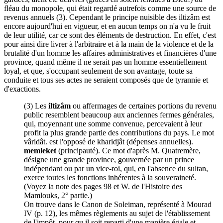
fléau du monopole, qui était regardé autrefois comme une source de
revenus annuels (3). Cependant le principe nuisible des iltizâm est
encore aujourd'hui en vigueur, et en aucun temps on n'a vu le fruit
de leur utilité, car ce sont des éléments de destruction. En effet, c'est
pour ainsi dire livrer à l'arbitraire et à la main de la violence et de la
brutalité d'un homme les affaires administratives et financières d'une
province, quand même il ne serait pas un homme essentiellement
loyal, et que, s'occupant seulement de son avantage, toute sa
conduite et tous ses actes ne seraient composés que de tyrannie et
d'exactions.
(3) Les
iltizâm
ou affermages de certaines portions du revenu
public resemblent beaucoup aux anciennes fermes générales,
qui, moyennant une somme convenue, percevaient à leur
profit la plus grande partie des contributions du pays. Le mot
vâridât. est l'opposé de kharidjât (dépenses annuelles).
memleket
(principauté). Ce mot d'après M. Quatremère,
désigne une grande province, gouvernée par un prince
indépendant ou par un vice-roi, qui, en l'absence du sultan,
exerce toutes les fonctions inhérentes à la souveraineté.
(Voyez la note des pages 98 et W. de l'Histoire des
Mamlouks, 2° partie.)
On trouve dans le Canon de Soleiman, représenté à Mourad
IV (p. 12), les mêmes règlements au sujet de l'établissement
de l'impôt, pour qu il soit reparti d'une manière égale et