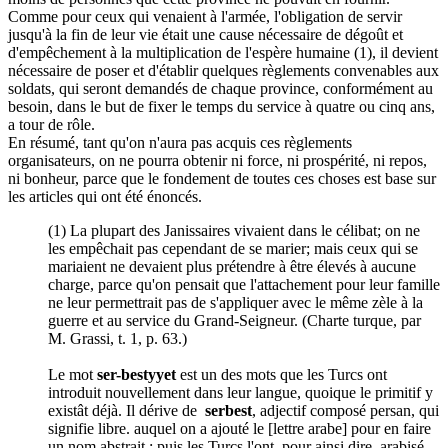
Comme pour ceux qui venaient à l'armée, l'obligation de servir
jusqu'à la fin de leur vie était une cause nécessaire de dégoût et
d'empêchement à la multiplication de l'espère humaine (1), il devient
nécessaire de poser et d'établir quelques règlements convenables aux
soldats, qui seront demandés de chaque province, conformément au
besoin, dans le but de fixer le temps du service à quatre ou cinq ans,
a tour de rôle.
En résumé, tant qu'on n'aura pas acquis ces règlements
organisateurs, on ne pourra obtenir ni force, ni prospérité, ni repos,
ni bonheur, parce que le fondement de toutes ces choses est base sur
les articles qui ont été énoncés.
(1) La plupart des Janissaires vivaient dans le célibat; on ne
les empêchait pas cependant de se marier; mais ceux qui se
mariaient ne devaient plus prétendre à être élevés à aucune
charge, parce qu'on pensait que l'attachement pour leur famille
ne leur permettrait pas de s'appliquer avec le même zèle à la
guerre et au service du Grand-Seigneur. (Charte turque, par
M. Grassi, t. 1, p. 63.)
Le mot
ser-bestyyet
est un des mots que les Turcs ont
introduit nouvellement dans leur langue, quoique le primitif y
existât déjà. Il dérive de
serbest
, adjectif composé persan, qui
signifie libre. auquel on a ajouté le [lettre arabe] pour en faire
un nom abstrait ; puis les Turcs l'ont, pour ainsi dire, arabisé,