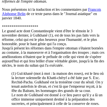
réformes de l'empire ottoman.
Nous présentons ici la traduction et les commentaires par
François
Alphonse Belin
de ce texte parus dans le "Journal asiatique" en
janvier 1840.
*******************
Le grand acte dont Constantinople vient d'être le témoin le 3
novembre dernier, à Gulkhanè (1), est de tous les pas faits vers la
réforme, celui qui est le plus heureux pour l'humanité, et le plus
honorable. pour le haut génie qui l'a conçu.
Jusqu'à présent les réformes dans l'empire ottoman s'étaient bornées
au costume, à la manoeuvre et à l'organisation des troupes ; mais ces
améliorations n'étaient que le prélude de celle qui vient de s'opérer
aujourd'hui et qui fera briller d'une véritable gloire, jusqu'à la fin des
siècles, le nom du sultan qui l'a exécutée.
(1) Gul-khanè (mot à mot : la maison des roses), est le lieu où
la lecture solennelle du Khatti-chéryf a été faite par S. Exc.
Rechid-Pacha. Gulkhanè est la troisième cour du sérail. On y
tenait autrefois le divan, et c'est là que l'empereur reçoit, à la
fête du Baïram, les hommages des grands de sa cour.
Le nom de Gulkhanè est donné à ce lieu parce qu'il y a là un
office immense uniquement destiné à la préparation des
sucreries, et principalement à celle de la conserve de roses.