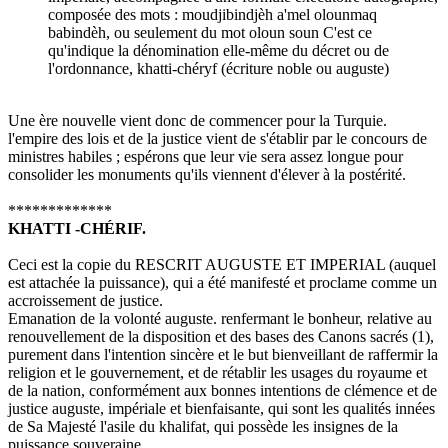
composée des mots : moudjibindjèh a'mel olounmaq
babindèh, ou seulement du mot oloun soun C'est ce
qu'indique la dénomination elle-même du décret ou de
l'ordonnance, khatti-chéryf (écriture noble ou auguste)
Une ère nouvelle vient donc de commencer pour la Turquie.
l'empire des lois et de la justice vient de s'établir par le concours de
ministres habiles ; espérons que leur vie sera assez longue pour
consolider les monuments qu'ils viennent d'élever à la postérité.
*************
KHATTI -CHÉRIF.
Ceci est la copie du RESCRIT AUGUSTE ET IMPERIAL (auquel
est attachée la puissance), qui a été manifesté et proclame comme un
accroissement de justice.
Emanation de la volonté auguste. renfermant le bonheur, relative au
renouvellement de la disposition et des bases des Canons sacrés (1),
purement dans l'intention sincère et le but bienveillant de raffermir la
religion et le gouvernement, et de rétablir les usages du royaume et
de la nation, conformément aux bonnes intentions de clémence et de
justice auguste, impériale et bienfaisante, qui sont les qualités innées
de Sa Majesté l'asile du khalifat, qui possède les insignes de la
puissance souveraine.