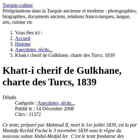
Turquie-culture
Pérégrinations dans la Turquie ancienne et moderne : photographies,
biographies, documents anciens, relations franco-turques, langue,
arts, cuisine etc
Vous êtes ici :
Accueil
Histoire
Anecdotes, récits...
Khatt-i cherif de Gulkhane, charte des Turcs, 1839
Khatt-i cherif de Gulkhane,
charte des Turcs, 1839
Détails
Catégorie :
Anecdotes, récits...
Publié le : 14 Décembre 2008
Clics : 11372
Ce texte, préparé par Mahmud II, mort le 1er juillet 1839, est lu par
Mustafa Rechid Pacha le 3 novembre 1839 sous le règne du
nouveau sultan Abdul-Medjid Ier. C'est le texte fondateur des