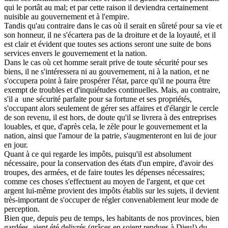
qui le portât au mal; et par cette raison il deviendra certainement
nuisible au gouvernement et à l'empire.
Tandis qu'au contraire dans le cas où il serait en sûreté pour sa vie et
son honneur, il ne s'écartera pas de la droiture et de la loyauté, et il
est clair et évident que toutes ses actions seront une suite de bons
services envers le gouvernement et la nation.
Dans le cas où cet homme serait prive de toute sécurité pour ses
biens, il ne s'intéressera ni au gouvernement, ni à la nation, et ne
s'occupera point à faire prospérer l'état, parce qu'il ne pourra être
exempt de troubles et d'inquiétudes continuelles. Mais, au contraire,
s'il a une sécurité parfaite pour sa fortune et ses propriétés,
s'occupant alors seulement de gérer ses affaires et d'élargir le cercle
de son revenu, il est hors, de doute qu'il se livrera à des entreprises
louables, et que, d'après cela, le zèle pour le gouvernement et la
nation, ainsi que l'amour de la patrie, s'augmenteront en lui de jour
en jour.
Quant à ce qui regarde les impôts, puisqu'il est absolument
nécessaire, pour la conservation des états d'un empire, d'avoir des
troupes, des armées, et de faire toutes les dépenses nécessaires;
comme ces choses s'effectuent au moyen de l'argent, et que cet
argent lui-même provient des impôts établis sur les sujets, il devient
très-important de s'occuper de régler convenablement leur mode de
perception.
Bien que, depuis peu de temps, les habitants de nos provinces, bien
gardées, aient été delivrés (grâces en soient rendues à Dieu!) du