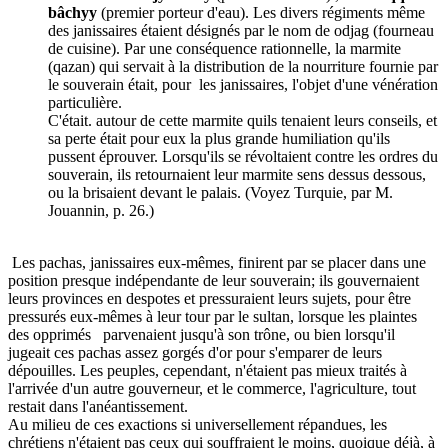
bâchyy
(premier porteur d'eau). Les divers régiments même
des janissaires étaient désignés par le nom de odjag (fourneau
de cuisine). Par une conséquence rationnelle, la marmite
(qazan) qui servait à la distribution de la nourriture fournie par
le souverain était, pour les janissaires, l'objet d'une vénération
particulière.
C'était. autour de cette marmite quils tenaient leurs conseils, et
sa perte était pour eux la plus grande humiliation qu'ils
pussent éprouver. Lorsqu'ils se révoltaient contre les ordres du
souverain, ils retournaient leur marmite sens dessus dessous,
ou la brisaient devant le palais. (Voyez Turquie, par M.
Jouannin, p. 26.)
Les pachas, janissaires eux-mêmes, finirent par se placer dans une
position presque indépendante de leur souverain; ils gouvernaient
leurs provinces en despotes et pressuraient leurs sujets, pour être
pressurés eux-mêmes à leur tour par le sultan, lorsque les plaintes
des opprimés parvenaient jusqu'à son trône, ou bien lorsqu'il
jugeait ces pachas assez gorgés d'or pour s'emparer de leurs
dépouilles. Les peuples, cependant, n'étaient pas mieux traités à
l'arrivée d'un autre gouverneur, et le commerce, l'agriculture, tout
restait dans l'anéantissement.
Au milieu de ces exactions si universellement répandues, les
chrétiens n'étaient pas ceux qui souffraient le moins, quoique déjà, à