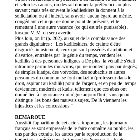
et selon les canons, on devrait donner la préférence au plus
savant ; mais très-souvent le kadileskiers la donnent à la
sollicitation ou à l'intérêt, sans avoir aucun égard au mérite,
congédiant celui qui ne donne point de présents, et le
remettant à une autre vacance (ce qui est très punissable) ,
lorsque V. M. en sera avertie.
Plus loin, on lit (p. 202), au sujet de la complaisance des
grands dignitaires : "Les kadileskiers, de crainte d'être
disgraciés injustement, ceux qui sont possédés d'ambition et
d'avarice, entraînés par le génie du temps, vendent les
kadiliks à des personnes indignes a De plus, la vénalité s'était
introduite parmi les mulazims, qui ne montent plus par degrés;
de simples kiatips, des voïvodes, des soubachis et autres
personnes du commun, se font mulazim (professeur dans le
droit, aspirant au kadilik) pour de l'argent, et en peu de temps
deviennent, muderris et kadis, tellement que ces abus ont
donné lieu à l'ignorance qui règne aujourd'hui , sans qu'on
distingue les bons des mauvais sujets, De là viennent les
injustices et les concussions."
REMARQUE
Aussitôt l'apparition de cet acte si important, les journaux
français se sont empressés de le faire connaître au public, les
uns par des extraits, les autres par la reproduction de la
traduction, insérée dans le
Journal de Smyrne
. La haute