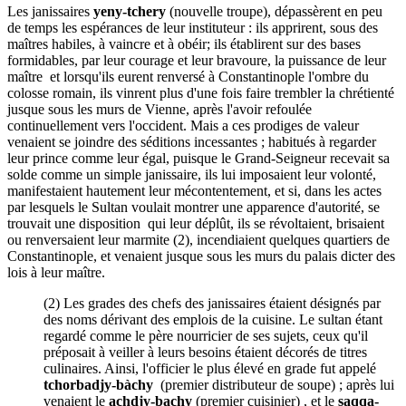
Les janissaires
yeny-tchery
(nouvelle troupe), dépassèrent en peu
de temps les espérances de leur instituteur : ils apprirent, sous des
maîtres habiles, à vaincre et à obéir; ils établirent sur des bases
formidables, par leur courage et leur bravoure, la puissance de leur
maître et lorsqu'ils eurent renversé à Constantinople l'ombre du
colosse romain, ils vinrent plus d'une fois faire trembler la chrétienté
jusque sous les murs de Vienne, après l'avoir refoulée
continuellement vers l'occident. Mais a ces prodiges de valeur
venaient se joindre des séditions incessantes ; habitués à regarder
leur prince comme leur égal, puisque le Grand-Seigneur recevait sa
solde comme un simple janissaire, ils lui imposaient leur volonté,
manifestaient hautement leur mécontentement, et si, dans les actes
par lesquels le Sultan voulait montrer une apparence d'autorité, se
trouvait une disposition qui leur déplût, ils se révoltaient, brisaient
ou renversaient leur marmite (2), incendiaient quelques quartiers de
Constantinople, et venaient jusque sous les murs du palais dicter des
lois à leur maître.
(2) Les grades des chefs des janissaires étaient désignés par
des noms dérivant des emplois de la cuisine. Le sultan étant
regardé comme le père nourricier de ses sujets, ceux qu'il
préposait à veiller à leurs besoins étaient décorés de titres
culinaires. Ainsi, l'officier le plus élevé en grade fut appelé
tchorbadjy-bàchy
(premier distributeur de soupe) ; après lui
venaient le
achdjy-bachy
(premier cuisinier) , et le
saqqa-