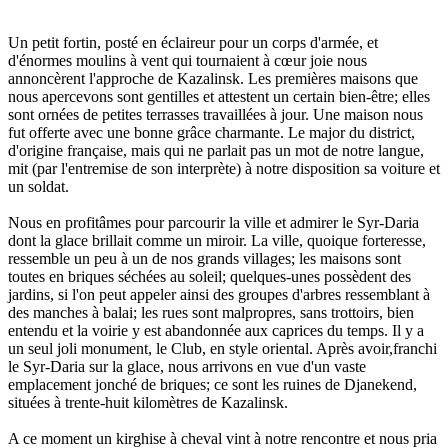
Un petit fortin, posté en éclaireur pour un corps d'armée, et
d'énormes moulins à vent qui tournaient à cœur joie nous
annoncèrent l'approche de Kazalinsk. Les premières maisons que
nous apercevons sont gentilles et attestent un certain bien-être; elles
sont ornées de petites terrasses travaillées à jour. Une maison nous
fut offerte avec une bonne grâce charmante. Le major du district,
d'origine française, mais qui ne parlait pas un mot de notre langue,
mit (par l'entremise de son interprète) à notre disposition sa voiture et
un soldat.
Nous en profitâmes pour parcourir la ville et admirer le Syr-Daria
dont la glace brillait comme un miroir. La ville, quoique forteresse,
ressemble un peu à un de nos grands villages; les maisons sont
toutes en briques séchées au soleil; quelques-unes possèdent des
jardins, si l'on peut appeler ainsi des groupes d'arbres ressemblant à
des manches à balai; les rues sont malpropres, sans trottoirs, bien
entendu et la voirie y est abandonnée aux caprices du temps. Il y a
un seul joli monument, le Club, en style oriental. Après avoir,franchi
le Syr-Daria sur la glace, nous arrivons en vue d'un vaste
emplacement jonché de briques; ce sont les ruines de Djanekend,
situées à trente-huit kilomètres de Kazalinsk.
A ce moment un kirghise à cheval vint à notre rencontre et nous pria