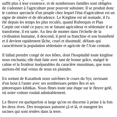
suffit plus à leur existence, et de nombreuses familles sont obligées
de s'adonner à l'agriculture pour pouvoir subsister. Il se produit donc
le curieux spectacle d'un peuple chez lequel l'état d'agriculteur est un
signe de misère et de décadence. Le Kirghise est né nomade, il l'a
été depuis les temps les plus reculés, quand Rubrequis et Plan
Carpin ont visité ce pays; en se faisant agriculteur et sédentaire il se
transforme, il est sarte. Au lieu de monter dans l'échelle de la
civilisation humaine, il descend, il perd sa franchise et son honnêteté
et il devient rapidement lâche, cruel et dissimulé, défauts qui
caractérisent la population sédentaire et agricole de l'Asie centrale.
Il fallait prendre congé de nos hôtes, dont l'hospitalité toute kirghise
nous enchanta; elle était faite avec tant de bonne grâce, malgré le
calme et la froideur inséparables du caractère musulman, que nous
aurions-été mal venus de nous en plaindre.
En sortant de Kazalinsk nous suivîmes le cours du Syr, ravissant
d'un bout à l'autre avec ses nombreuses petites îles et ses
pittoresques kibitkas. Nous fîmes toute une étape sur le fleuve gelé,
où notre voiture roulait admirablement.
Le fleuve est quelquefois si large qu'on en discerne à peine à la fois
les deux rives. Des troupeaux paissent çà et là, et mangent les
racines qui sont restées dans la terre.