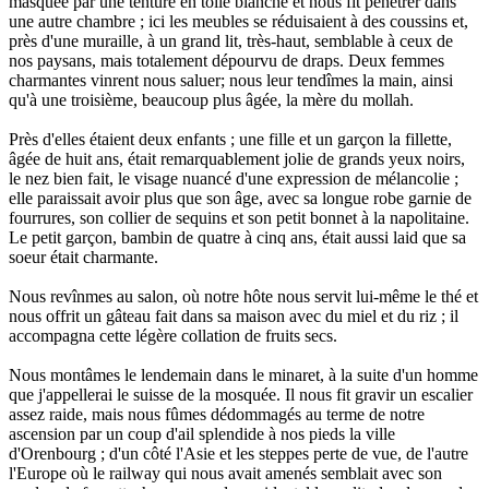
masquée par une tenture en toile blanche et nous fit pénétrer dans
une autre chambre ; ici les meubles se réduisaient à des coussins et,
près d'une muraille, à un grand lit, très-haut, semblable à ceux de
nos paysans, mais totalement dépourvu de draps. Deux femmes
charmantes vinrent nous saluer; nous leur tendîmes la main, ainsi
qu'à une troisième, beaucoup plus âgée, la mère du mollah.
Près d'elles étaient deux enfants ; une fille et un garçon la fillette,
âgée de huit ans, était remarquablement jolie de grands yeux noirs,
le nez bien fait, le visage nuancé d'une expression de mélancolie ;
elle paraissait avoir plus que son âge, avec sa longue robe garnie de
fourrures, son collier de sequins et son petit bonnet à la napolitaine.
Le petit garçon, bambin de quatre à cinq ans, était aussi laid que sa
soeur était charmante.
Nous revînmes au salon, où notre hôte nous servit lui-même le thé et
nous offrit un gâteau fait dans sa maison avec du miel et du riz ; il
accompagna cette légère collation de fruits secs.
Nous montâmes le lendemain dans le minaret, à la suite d'un homme
que j'appellerai le suisse de la mosquée. Il nous fit gravir un escalier
assez raide, mais nous fûmes dédommagés au terme de notre
ascension par un coup d'ail splendide à nos pieds la ville
d'Orenbourg ; d'un côté l'Asie et les steppes perte de vue, de l'autre
l'Europe où le railway qui nous avait amenés semblait avec son