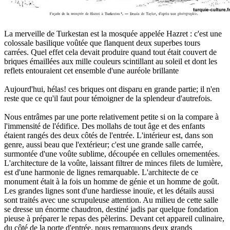
La merveille de Turkestan est la mosquée appelée Hazret : c'est une
colossale basilique voûtée que flanquent deux superbes tours
carrées. Quel effet cela devait produire quand tout était couvert de
briques émaillées aux mille couleurs scintillant au soleil et dont les
reflets entouraient cet ensemble d'une auréole brillante
Aujourd'hui, hélas! ces briques ont disparu en grande partie; il n'en
reste que ce qu'il faut pour témoigner de la splendeur d'autrefois.
Nous entrâmes par une porte relativement petite si on la compare à
l'immensité de l'édifice. Des mollahs de tout âge et des enfants
étaient rangés des deux côtés de l'entrée. L'intérieur est, dans son
genre, aussi beau que l'extérieur; c'est une grande salle carrée,
surmontée d'une voûte sublime, découpée en cellules ornementées.
L'architecture de la voûte, laissant filtrer de minces filets de lumière,
est d'une harmonie de lignes remarquable. L'architecte de ce
monument était à la fois un homme de génie et un homme de goût.
Les grandes lignes sont d'une hardiesse inouïe, et les détails aussi
sont traités avec une scrupuleuse attention. Au milieu de cette salle
se dresse un énorme chaudron, destiné jadis par quelque fondation
pieuse à préparer le repas des pèlerins. Devant cet appareil culinaire,
du côté de la porte d'entrée, nous remarquons deux grands