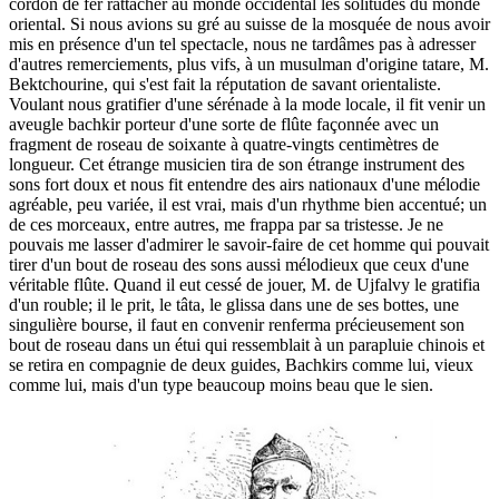
cordon de fer rattacher au monde occidental les solitudes du monde
oriental. Si nous avions su gré au suisse de la mosquée de nous avoir
mis en présence d'un tel spectacle, nous ne tardâmes pas à adresser
d'autres remerciements, plus vifs, à un musulman d'origine tatare, M.
Bektchourine, qui s'est fait la réputation de savant orientaliste.
Voulant nous gratifier d'une sérénade à la mode locale, il fit venir un
aveugle bachkir porteur d'une sorte de flûte façonnée avec un
fragment de roseau de soixante à quatre-vingts centimètres de
longueur. Cet étrange musicien tira de son étrange instrument des
sons fort doux et nous fit entendre des airs nationaux d'une mélodie
agréable, peu variée, il est vrai, mais d'un rhythme bien accentué; un
de ces morceaux, entre autres, me frappa par sa tristesse. Je ne
pouvais me lasser d'admirer le savoir-faire de cet homme qui pouvait
tirer d'un bout de roseau des sons aussi mélodieux que ceux d'une
véritable flûte. Quand il eut cessé de jouer, M. de Ujfalvy le gratifia
d'un rouble; il le prit, le tâta, le glissa dans une de ses bottes, une
singulière bourse, il faut en convenir renferma précieusement son
bout de roseau dans un étui qui ressemblait à un parapluie chinois et
se retira en compagnie de deux guides, Bachkirs comme lui, vieux
comme lui, mais d'un type beaucoup moins beau que le sien.