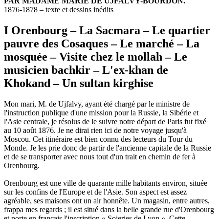
PAR MADAME MARIE DE UJFALVY-BOURDON.
1876-1878 – texte et dessins inédits
I Orenbourg – La Sacmara – Le quartier
pauvre des Cosaques – Le marché – La
mosquée – Visite chez le mollah – Le
musicien bachkir – L'ex-khan de
Khokand – Un sultan kirghise
Mon mari, M. de Ujfalvy, ayant été chargé par le ministre de
l'instruction publique d'une mission pour la Russie, la Sibérie et
l'Asie centrale, je résolus de le suivre notre départ de Paris fut fixé
au 10 août 1876. Je ne dirai rien ici de notre voyage jusqu'à
Moscou. Cet itinéraire est bien connu des lecteurs du Tour du
Monde. Je les prie donc de partir de l'ancienne capitale de la Russie
et de se transporter avec nous tout d'un trait en chemin de fer à
Orenbourg.
Orenbourg est une ville de quarante mille habitants environ, située
sur les confins de l'Europe et de l'Asie. Son aspect est assez
agréable, ses maisons ont un air honnête. Un magasin, entre autres,
frappa mes regards ; il est situé dans la belle grande rue d'Orenbourg
et porte en français l'inscription « Soieries de Lyon ». Cette