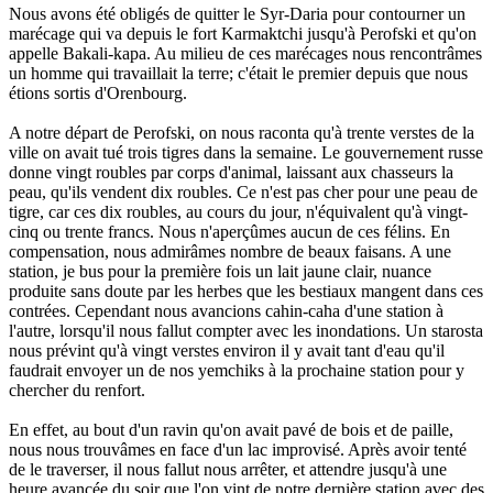
Nous avons été obligés de quitter le Syr-Daria pour contourner un
marécage qui va depuis le fort Karmaktchi jusqu'à Perofski et qu'on
appelle Bakali-kapa. Au milieu de ces marécages nous rencontrâmes
un homme qui travaillait la terre; c'était le premier depuis que nous
étions sortis d'Orenbourg.
A notre départ de Perofski, on nous raconta qu'à trente verstes de la
ville on avait tué trois tigres dans la semaine. Le gouvernement russe
donne vingt roubles par corps d'animal, laissant aux chasseurs la
peau, qu'ils vendent dix roubles. Ce n'est pas cher pour une peau de
tigre, car ces dix roubles, au cours du jour, n'équivalent qu'à vingt-
cinq ou trente francs. Nous n'aperçûmes aucun de ces félins. En
compensation, nous admirâmes nombre de beaux faisans. A une
station, je bus pour la première fois un lait jaune clair, nuance
produite sans doute par les herbes que les bestiaux mangent dans ces
contrées. Cependant nous avancions cahin-caha d'une station à
l'autre, lorsqu'il nous fallut compter avec les inondations. Un starosta
nous prévint qu'à vingt verstes environ il y avait tant d'eau qu'il
faudrait envoyer un de nos yemchiks à la prochaine station pour y
chercher du renfort.
En effet, au bout d'un ravin qu'on avait pavé de bois et de paille,
nous nous trouvâmes en face d'un lac improvisé. Après avoir tenté
de le traverser, il nous fallut nous arrêter, et attendre jusqu'à une
heure avancée du soir que l'on vint de notre dernière station avec des