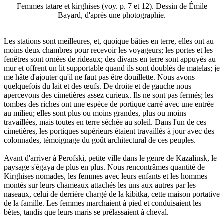
Femmes tatare et kirghises (voy. p. 7 et 12). Dessin de Émile
Bayard, d'après une photographie.
Les stations sont meilleures, et, quoique bâties en terre, elles ont au
moins deux chambres pour recevoir les voyageurs; les portes et les
fenêtres sont ornées de rideaux; des divans en terre sont appuyés au
mur et offrent un lit supportable quand ils sont doublés de matelas; je
me hâte d'ajouter qu'il ne faut pas être douillette. Nous avons
quelquefois du lait et des œufs. De droite et de gauche nous
apercevons des cimetières assez curieux. Ils ne sont pas fermés; les
tombes des riches ont une espèce de portique carré avec une entrée
au milieu; elles sont plus ou moins grandes, plus ou moins
travaillées, mais toutes en terre séchée au soleil. Dans l'un de ces
cimetières, les portiques supérieurs étaient travaillés à jour avec des
colonnades, témoignage du goût architectural de ces peuples.
Avant d'arriver à Perofski, petite ville dans le genre de Kazalinsk, le
paysage s'égaya de plus en plus. Nous rencontrâmes quantité de
Kirghises nomades, les femmes avec leurs enfants et les hommes
montés sur leurs chameaux attachés les uns aux autres par les
naseaux, celui de derrière chargé de la kibitka, cette maison portative
de la famille. Les femmes marchaient à pied et conduisaient les
bètes, tandis que leurs maris se prélassaient à cheval.