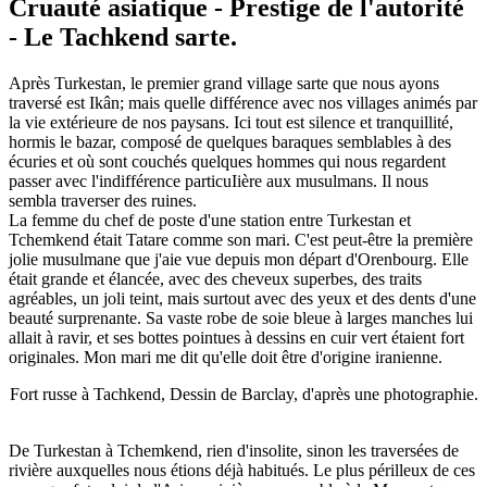
Cruauté asiatique - Prestige de l'autorité
- Le Tachkend sarte.
Après Turkestan, le premier grand village sarte que nous ayons
traversé est Ikân; mais quelle différence avec nos villages animés par
la vie extérieure de nos paysans. Ici tout est silence et tranquillité,
hormis le bazar, composé de quelques baraques semblables à des
écuries et où sont couchés quelques hommes qui nous regardent
passer avec l'indifférence particuIière aux musulmans. Il nous
sembla traverser des ruines.
La femme du chef de poste d'une station entre Turkestan et
Tchemkend était Tatare comme son mari. C'est peut-être la première
jolie musulmane que j'aie vue depuis mon départ d'Orenbourg. Elle
était grande et élancée, avec des cheveux superbes, des traits
agréables, un joli teint, mais surtout avec des yeux et des dents d'une
beauté surprenante. Sa vaste robe de soie bleue à larges manches lui
allait à ravir, et ses bottes pointues à dessins en cuir vert étaient fort
originales. Mon mari me dit qu'elle doit être d'origine iranienne.
Fort russe à Tachkend, Dessin de Barclay, d'après une photographie.
De Turkestan à Tchemkend, rien d'insolite, sinon les traversées de
rivière auxquelles nous étions déjà habitués. Le plus périlleux de ces