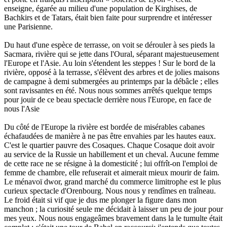
enseigne, égarée au milieu d'une population de Kirghises, de
Bachkirs et de Tatars, était bien faite pour surprendre et intéresser
une Parisienne.
Du haut d'une espèce de terrasse, on voit se dérouler à ses pieds la
Sacmara, rivière qui se jette dans l'Oural, séparant majestueusement
l'Europe et l'Asie. Au loin s'étendent les steppes ! Sur le bord de la
rivière, opposé à la terrasse, s'élèvent des arbres et de jolies maisons
de campagne à demi submergées au printemps par la débâcle ; elles
sont ravissantes en été. Nous nous sommes arrêtés quelque temps
pour jouir de ce beau spectacle derrière nous l'Europe, en face de
nous l'Asie
Du côté de l'Europe la rivière est bordée de misérables cabanes
échafaudées de manière à ne pas être envahies par les hautes eaux.
C'est le quartier pauvre des Cosaques. Chaque Cosaque doit avoir
au service de la Russie un habillement et un cheval. Aucune femme
de cette race ne se résigne à la domesticité ; lui offrît-on l'emploi de
femme de chambre, elle refuserait et aimerait mieux mourir de faim.
Le ménavoï dwor, grand marché du commerce limitrophe est le plus
curieux spectacle d'Orenbourg. Nous nous y rendîmes en traîneau.
Le froid était si vif que je dus me plonger la figure dans mon
manchon ; la curiosité seule me décidait à laisser un peu de jour pour
mes yeux. Nous nous engageâmes bravement dans la le tumulte était