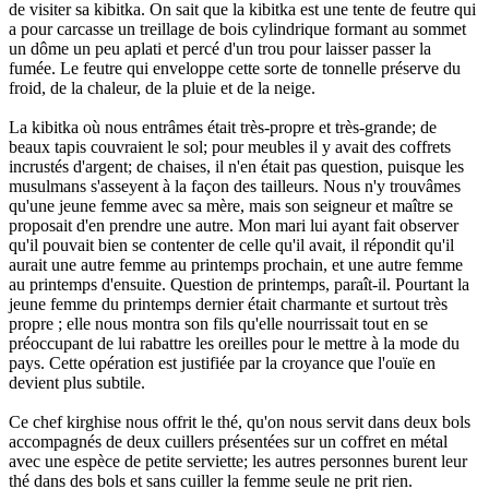
de visiter sa kibitka. On sait que la kibitka est une tente de feutre qui
a pour carcasse un treillage de bois cylindrique formant au sommet
un dôme un peu aplati et percé d'un trou pour laisser passer la
fumée. Le feutre qui enveloppe cette sorte de tonnelle préserve du
froid, de la chaleur, de la pluie et de la neige.
La kibitka où nous entrâmes était très-propre et très-grande; de
beaux tapis couvraient le sol; pour meubles il y avait des coffrets
incrustés d'argent; de chaises, il n'en était pas question, puisque les
musulmans s'asseyent à la façon des tailleurs. Nous n'y trouvâmes
qu'une jeune femme avec sa mère, mais son seigneur et maître se
proposait d'en prendre une autre. Mon mari lui ayant fait observer
qu'il pouvait bien se contenter de celle qu'il avait, il répondit qu'il
aurait une autre femme au printemps prochain, et une autre femme
au printemps d'ensuite. Question de printemps, paraît-il. Pourtant la
jeune femme du printemps dernier était charmante et surtout très
propre ; elle nous montra son fils qu'elle nourrissait tout en se
préoccupant de lui rabattre les oreilles pour le mettre à la mode du
pays. Cette opération est justifiée par la croyance que l'ouïe en
devient plus subtile.
Ce chef kirghise nous offrit le thé, qu'on nous servit dans deux bols
accompagnés de deux cuillers présentées sur un coffret en métal
avec une espèce de petite serviette; les autres personnes burent leur
thé dans des bols et sans cuiller la femme seule ne prit rien.