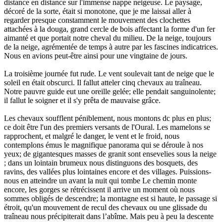
distance en distance sur l'immense nappe neigeuse. Le paysage,
décoré de la sorte, était si monotone, que je me laissai aller à
regarder presque constamment le mouvement des clochettes
attachées à la douga, grand cercle de bois affectant la forme d'un fer
aimanté et que portait notre cheval du milieu. De la neige, toujours
de la neige, agrémentée de temps à autre par les fascines indicatrices.
Nous en avions peut-être ainsi pour une vingtaine de jours.
La troisième journée fut rude. Le vent soulevait tant de neige que le
soleil en était obscurci. Il fallut atteler cinq chevaux au traîneau.
Notre pauvre guide eut une oreille gelée; elle pendait sanguinolente;
il fallut le soigner et il s'y prêta de mauvaise grâce.
Les chevaux soufflent péniblement, nous montons dc plus en plus;
ce doit être l'un des premiers versants de l'Oural. Les mamelons se
rapprochent, et malgré le danger, le vent et le froid, nous
contemplons émus le magnifique panorama qui se déroule à nos
yeux; de gigantesques masses de granit sont ensevelies sous la neige
; dans un lointain brumeux nous distinguons des bosquets, des
ravins, des vallées plus lointaines encore et des villages. Puissions-
nous en atteindre un avant la nuit qui tombe Le chemin monte
encore, les gorges se rétrécissent il arrive un moment où nous
sommes obligés de descendre; la montagne est si haute, le passage si
étroit, qu'un mouvement de recul des chevaux ou une glissade du
traîneau nous précipiterait dans l’abîme. Mais peu à peu la descente