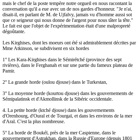
mais le chef de la poste tempère notre orgueil en nous racontant la
conversation qu'il a eue avec un de nos gardes d'honneur. "Je n'ai,
disait-il, en parlant de M. de Ujfalvy, jamais vu d'homme aussi sot
que ce seigneur qui nous donne de l'argent pour nous tâter la tête."
Le fait est que l'objet de l'expérimentation était d'une malpropreté
dégoûtante.
Les Kirghises, dont les moeurs ont été si admirablement décrites par
Mme Atkinson, se subdivisent en six hordes
1° Les Kara-Kirghises dans le Sémirétché (province des sept
rivières), dans le Ferghanah et sur une partie du fameux plateau de
Pamir.
2° La grande horde (oulou djouse) dans le Turkestan,
3° La moyenne horde (kourtou djouse) dans les gouvernements de
Sémipalatinsk et d'Akmollinsk de la Sibéric occidentale.
4. La petite horde (ktché djouse) dans les gouvernements
d'Orenhourg, d'Oural et de Tourgaï, et dans les environs de la mer
d'Aral. C'est la plus nombreuse.
5° La horde de Boukéï, près de la mer Caspienne, dans le
gouvernement d'Astrakhan, dans la Russie d'Europe (depuis 1801