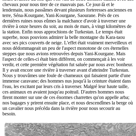
chevaux pour nous tirer de ce mauvais pas. Ce jour-là et le
lendemain, nous passâmes devant plusieurs forteresses anciennes en
terre, Séna-Kourgane, Yani-Kourgane, Saourane. Près de ces
dernières ruines nous eûmes la malchance d'avoir à traverser une
rivière à onze heures du soir, au mois de mars, à vingt kilomètres de
la station. Enfin nous approchions de Turkestan. Le temps était
superbe, nous pouvions admirer la belle montagne du Kara-taou
avec ses pics couverts de neige. L'effet était vraiment merveilleux et
nous dédommageait un peu de l'aspect monotone de ces éternelles
steppes que nous avions retrouvées depuis Yani-Kourgane. Mais
l'aspect de celles-ci était bien différent, on commençait à les voir
verdir, et cette première végétation fut saluée par nous avec bonheur.
Il y avait encore une rivière à traverser avant d'atteindre Turkestan.
Nous y trouvâmes une foule de chameaux qui faisaient partie d'une
immense caravane; des hommes nus jusqu'à la ceinture étaient dans
l'eau, les excitant par leurs cris à traverser. Malgré leur haute taille,
ces animaux en avaient jusqu'au poitrail. D'autres hommes nous
firent monter sur une de ces énormes charrettes qu'on appelle arba;
nos bagages y prirent ensuite place, et nous descendîmes la berge où
un cavalier nous précéda dans la rivière pour nous secourir au
besoin.