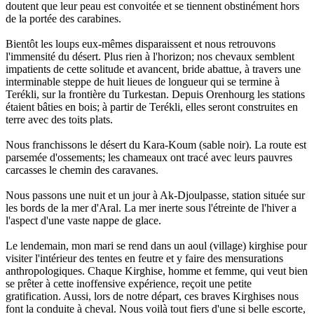
doutent que leur peau est convoitée et se tiennent obstinément hors
de la portée des carabines.
Bientôt les loups eux-mêmes disparaissent et nous retrouvons
l'immensité du désert. Plus rien à l'horizon; nos chevaux semblent
impatients de cette solitude et avancent, bride abattue, à travers une
interminable steppe de huit lieues de longueur qui se termine à
Terékli, sur la frontière du Turkestan. Depuis Orenhourg les stations
étaient bâties en bois; à partir de Terékli, elles seront construites en
terre avec des toits plats.
Nous franchissons le désert du Kara-Koum (sable noir). La route est
parsemée d'ossements; les chameaux ont tracé avec leurs pauvres
carcasses le chemin des caravanes.
Nous passons une nuit et un jour à Ak-Djoulpasse, station située sur
les bords de la mer d'Aral. La mer inerte sous l'étreinte de l'hiver a
l'aspect d'une vaste nappe de glace.
Le lendemain, mon mari se rend dans un aoul (village) kirghise pour
visiter l'intérieur des tentes en feutre et y faire des mensurations
anthropologiques. Chaque Kirghise, homme et femme, qui veut bien
se prêter à cette inoffensive expérience, reçoit une petite
gratification. Aussi, lors de notre départ, ces braves Kirghises nous
font la conduite à cheval. Nous voilà tout fiers d'une si belle escorte,