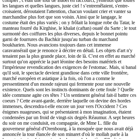
complet ; c'était une tour de Babel en raccourci; j'entends que toutes
les langues et quelles langues, juste ciel ! s’entremêlaient, s'entre-
croisaient, déroutaient l'attention, chacun voulant crier et vanter sa
marchandise plus fort que son voisin. Ainsi que le langage, le
costume était des plus variés ; on y frôlait la longue robe du Tatar, le
manteau fourré du Kirghise, le khalat (caftan) ouaté du Sarte ; le tout
surmonté des coiffures les plus diverses, depuis le bonnet pointu
garni de fourrures du Bachkir jusqu'au turban du marchand
boukharien. Nous avancions toujours dans cet immense
caravansérail que je renonce à décrire en détail. Les objets d'art n'y
tenaient pas la plus grande place, loin de là. C'est en effet au marché
surtout qu'on apprécie la part léonine des besoins matériels et
l'impérieuse revendication des exigences de l'estomac. Mais, si banal
qu'il soit, le spectacle devient grandiose dans cette ville frontière,
marché européen et asiatique à la fois, où l'on a comme le
pressentiment d'un monde rajeuni qui fermente pour une nouvelle
existence. Quels sont les instincts dominants de cette foule ? Quelle
idée commune agite ces têtes ? Un sentiment général fait-il battre ces
coeurs ? Cette avant-garde, derrière laquelle on devine des hordes
immenses, descendra-t-elle encore un jour vers l'Occident ? Ces
énigmes nuageuses, qui se présentaient à mon imagination, étaient
condensées par un froid de vingt-six degrés Réaumur. A sept heures
du soir on me conduisit, en compagnie, de Mme L. fille du
gouverneur général d'Orenbourg, à la mosquée que nous avait déjà
annoncée la tour élancée de son minaret d'où le mollah parle à la