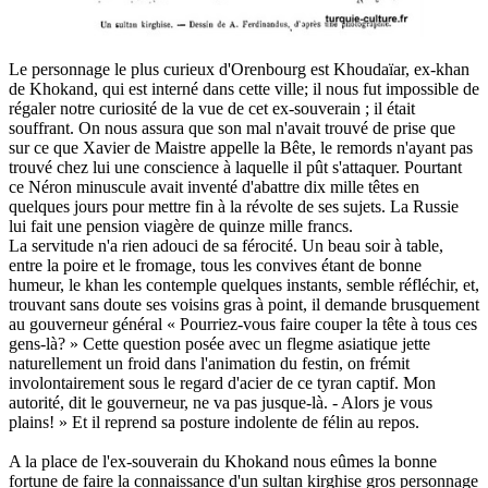
Le personnage le plus curieux d'Orenbourg est Khoudaïar, ex-khan
de Khokand, qui est interné dans cette ville; il nous fut impossible de
régaler notre curiosité de la vue de cet ex-souverain ; il était
souffrant. On nous assura que son mal n'avait trouvé de prise que
sur ce que Xavier de Maistre appelle la Bête, le remords n'ayant pas
trouvé chez lui une conscience à laquelle il pût s'attaquer. Pourtant
ce Néron minuscule avait inventé d'abattre dix mille têtes en
quelques jours pour mettre fin à la révolte de ses sujets. La Russie
lui fait une pension viagère de quinze mille francs.
La servitude n'a rien adouci de sa férocité. Un beau soir à table,
entre la poire et le fromage, tous les convives étant de bonne
humeur, le khan les contemple quelques instants, semble réfléchir, et,
trouvant sans doute ses voisins gras à point, il demande brusquement
au gouverneur général « Pourriez-vous faire couper la tête à tous ces
gens-là? » Cette question posée avec un flegme asiatique jette
naturellement un froid dans l'animation du festin, on frémit
involontairement sous le regard d'acier de ce tyran captif. Mon
autorité, dit le gouverneur, ne va pas jusque-là. - Alors je vous
plains! » Et il reprend sa posture indolente de félin au repos.
A la place de l'ex-souverain du Khokand nous eûmes la bonne
fortune de faire la connaissance d'un sultan kirghise gros personnage