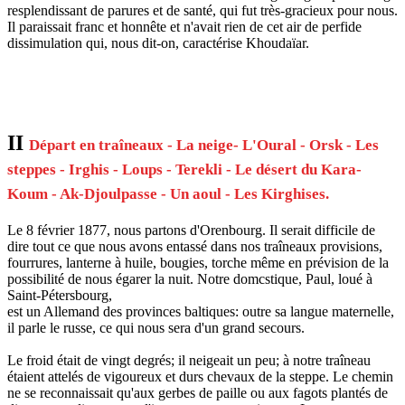
resplendissant de parures et de santé, qui fut très-gracieux pour nous.
Il paraissait franc et honnête et n'avait rien de cet air de perfide
dissimulation qui, nous dit-on, caractérise Khoudaïar.
II
Départ en traîneaux - La neige- L'Oural - Orsk - Les
steppes - Irghis - Loups - Terekli - Le désert du Kara-
Koum - Ak-Djoulpasse - Un aoul - Les Kirghises.
Le 8 février 1877, nous partons d'Orenbourg. Il serait difficile de
dire tout ce que nous avons entassé dans nos traîneaux provisions,
fourrures, lanterne à huile, bougies, torche même en prévision de la
possibilité de nous égarer la nuit. Notre domcstique, Paul, loué à
Saint-Pétersbourg,
est un Allemand des provinces baltiques: outre sa langue maternelle,
il parle le russe, ce qui nous sera d'un grand secours.
Le froid était de vingt degrés; il neigeait un peu; à notre traîneau
étaient attelés de vigoureux et durs chevaux de la steppe. Le chemin
ne se reconnaissait qu'aux gerbes de paille ou aux fagots plantés de