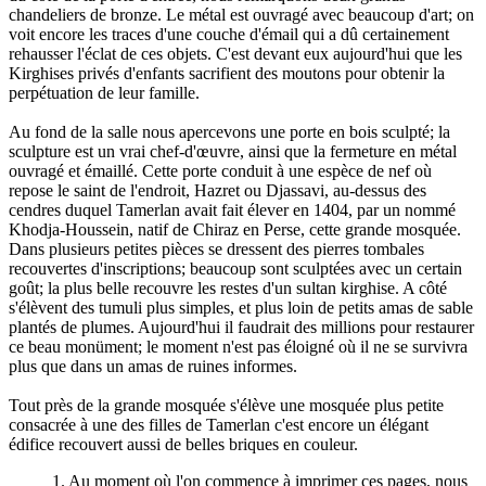
chandeliers de bronze. Le métal est ouvragé avec beaucoup d'art; on
voit encore les traces d'une couche d'émail qui a dû certainement
rehausser l'éclat de ces objets. C'est devant eux aujourd'hui que les
Kirghises privés d'enfants sacrifient des moutons pour obtenir la
perpétuation de leur famille.
Au fond de la salle nous apercevons une porte en bois sculpté; la
sculpture est un vrai chef-d'œuvre, ainsi que la fermeture en métal
ouvragé et émaillé. Cette porte conduit à une espèce de nef où
repose le saint de l'endroit, Hazret ou Djassavi, au-dessus des
cendres duquel Tamerlan avait fait élever en 1404, par un nommé
Khodja-Houssein, natif de Chiraz en Perse, cette grande mosquée.
Dans plusieurs petites pièces se dressent des pierres tombales
recouvertes d'inscriptions; beaucoup sont sculptées avec un certain
goût; la plus belle recouvre les restes d'un sultan kirghise. A côté
s'élèvent des tumuli plus simples, et plus loin de petits amas de sable
plantés de plumes. Aujourd'hui il faudrait des millions pour restaurer
ce beau monüment; le moment n'est pas éloigné où il ne se survivra
plus que dans un amas de ruines informes.
Tout près de la grande mosquée s'élève une mosquée plus petite
consacrée à une des filles de Tamerlan c'est encore un élégant
édifice recouvert aussi de belles briques en couleur.
1. Au moment où l'on commence à imprimer ces pages, nous