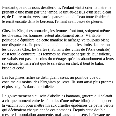
Pendant que nous nous désaltérions, l'enfant vint à crier; la mère, le
prenant d'une main par une jambe, le tint au-dessus d'un seau d'eau
et, de l'autre main, versa sur le pauvre petit de l'eau toute froide; elle
le remit ensuite dans le berceau, l'enfant avait cessé de pleurer.
Chez les Kirghises nomades, les femmes font tout, soignent même
les chevaux; les hommes restent absolument oisifs. Véritable
politique d'équilibre; de cette manière le ménage va toujours bien;
une dispute est-elle possible quand l'un a tous les droits, l'autre tous
les devoirs? Chez les Sartes (habitants des villes de l'Asie centrale)
c'est tout le contraire, les femmes ne s'occupent que de leur toilette,
ne s'abaissent pas aux soins du ménage, qu'elles abandonnent à leurs
serviteurs; le mari n'est que le serviteur en chef, il tient le balai,
brode et coud.
Les Kirghises riches se distinguent assez, au point de vue du
costume du moins, des Kirghises pauvres. Ils sont aussi plus propres
et plus soignés dans leur toilette.
Le gouvernement a eu soin d'abolir les bamanta, (guerre qui éclatait
à chaque moment entre les familles d'une même tribu), et d'imposer
la vaccination pour mettre fin aux cruelles épidémies de petite vérole
qui décimaient chaque année ces nomades. Depuis cette double
mesure la population augmente, mais aussi la misère. L'élevage ne