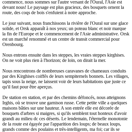
commence, nous sommes sur l'autre versant de l'Oural, l'Asie est
devant nous! Le paysage est plus gracieux, des bosquets ornent la
route, des coqs de bois s'enfuient à notre approche.
Le jour suivant, nous franchissons la rivière de l'Oural sur une glace
solide, et Orsk apparaît à nos yeux; un poteau blanc et noir marque
la fin de l'Europe et le commencement de l'Asie administrative. Orsk
est un marché renommé et un centre de transit commercial pour
Orenbourg.
Nous entrons ensuite dans les steppes, les vraies steppes kirghises.
On ne voit plus rien à l'horizon; de loin, on dirait la mer.
Nous rencontrons de nombreuses caravanes de chameaux conduits
par des Kirghises coiffés de leurs sempiternels bonnets. Les villages,
tapis sous la neige, ne laissent voir de leurs habitations que juste ce
qu'il faut pour être aperçus.
De station en station, et par des chemins défoncés, nous atteignons
Irghis, où se trouve une garnison russe. Cette petite ville a quelques
maisons bâties sur une hauteur. A son entrée elle est décorée de
bouquets d'arbres si maigres, si qu'ils semblent tout honteux d'avoir
grandi au milieu dc ces déserts. Le lendemain, l'éternelle monotonie
de la route est égayée par l'apparition des loups; de beaux loups,
grands comme des poulains et très-intelligents, ma foi; car ils se