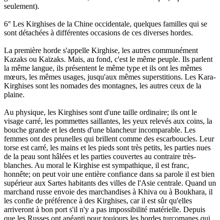
seulement).
6° Les Kirghises de la Chine occidentale, quelques familles qui se
sont détachées à différentes occasions de ces diverses hordes.
La première horde s'appelle Kirghise, les autres communément
Kazaks ou Kaïzaks. Mais, au fond, c'est le même peuple. Ils parlent
la même langue, ils présentent le même type et ils ont les mêmes
mœurs, les mêmes usages, jusqu'aux mêmes superstitions. Les Kara-
Kirghises sont les nomades des montagnes, les autres ceux de la
plaine.
Au physique, les Kirghises sont d'une taille ordinaire; ils ont le
visage carré, les pommettes saillantes, les yeux relevés aux coins, la
bouche grande et les dents d'une blancheur incomparable. Les
femmes ont des prunelles qui brillent comme des escarboucles. Leur
torse est carré, les mains et les pieds sont très petits, les parties nues
de la peau sont hâlées et les parties couvertes au contraire très-
blanches. Au moral le Kirghise est sympathique, il est franc,
honnête; on peut voir une entière confiance dans sa parole il est bien
supérieur aux Sartes habitants des villes de l'Asie centrale. Quand un
marchand russe envoie des marchandises à Khiva ou à Boukhara, il
les confie de préférence à des Kirghises, car il est sûr qu'elles
arriveront à bon port s'il n'y a pas impossibilité matérielle. Depuis
que les Russes ont anéanti pour toujours les hordes turcomanes qui