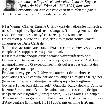
son mari, le linguiste et explorateur Charles-Eugène
Ujfalvy de Mezö Kösvesd (1842-1904) dans une
expédition en Asie centrale et en fit le récit qui parut
dans la revue "Le Tour du monde" en 1879.
Né à Vienne, Charles-Eugène Ujfalvy était de nationalité hongroise,
mais francophone. Spécialiste des langues finno-ougriennes et de
l'Asie centrale, il est envoyé en 1876, par le Ministère de
l'instruction publique en Russie, dans les régions nouvellement
conquises de l'Asie Centrale.
Sa femme l'accompagne alors et fera le récit de ce voyage, qui vient
compléter les rapports écrits par son mari.
Il est rare à cette époque qu'une femme s'aventurât dans de si
lointaines contrées, même pour accompagner son mari. C'est donc
un témoignage plutôt exceptionnel, mais qui n'est pas exempt des
préjugés de son temps.
Pendant ce voyage, les Ujfalvy rencontrèrent de nombreuses
populations d'Asie centrale parlant des langues turciques : Kirghizes
(le terme « Kirghize » désignait à cette époque les Kirghizes
[Kyrgyzs] et les Kazakhs actuels), Ouzbeks, Karakalpaks… A noter
le terme Sartes, une création de l'administration russe, qui désigne
une partie des Kirghizes [Sergej Abašin, « « Les Sartes, un peuple
d’avenir » : l’ethnographie et l’Empire au Turkestan russe », Cahiers
d’Asie centrale [En ligne], 17/18 | 2009, mis en ligne le 26 mai