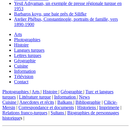
Yeşil Adıyaman, un exemple de presse régionale turque en
1953
Barbaros koyu, une baie près de Silifke
Atelier Phébus, Constantinople, portraits de famille, vers
1890-1900
Arts
Photographies
Histoire
Langues turques
Lettres turques
Géographie
Cuisine
Information
Télévision
Contact
Photographies
|
Arts
|
Histoire
|
Géographie
|
Turc et langues
turques
|
Littérature turque
|
Information
|
News
Cuisine
|
Anecdotes et récits
|
Balkans
|
Bibliographie
|
Cilicie-
Mersin
|
Correspondance et documents
|
Historiens
|
Imprimerie
|
Relations franco-turques
|
Sultans
|
Biographies de personnages
historique
s |