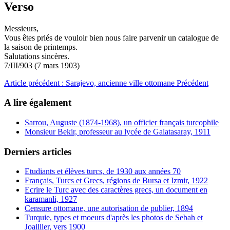
Verso
Messieurs,
Vous êtes priés de vouloir bien nous faire parvenir un catalogue de
la saison de printemps.
Salutations sincères.
7/III/903 (7 mars 1903)
Article précédent : Sarajevo, ancienne ville ottomane
Précédent
A lire également
Sarrou, Auguste (1874-1968), un officier français turcophile
Monsieur Bekir, professeur au lycée de Galatasaray, 1911
Derniers articles
Etudiants et élèves turcs, de 1930 aux années 70
Français, Turcs et Grecs, régions de Bursa et Izmir, 1922
Ecrire le Turc avec des caractères grecs, un document en
karamanli, 1927
Censure ottomane, une autorisation de publier, 1894
Turquie, types et moeurs d'après les photos de Sebah et
Joaillier, vers 1900